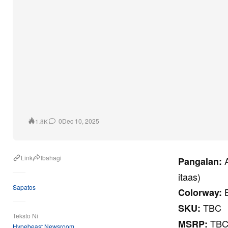
0
Dec 10, 2025
1.8K
Link
Ibahagi
A
Pangalan:
itaas)
Sapatos
B
Colorway:
TBC
SKU:
Teksto Ni
TB
MSRP:
Hypebeast Newsroom