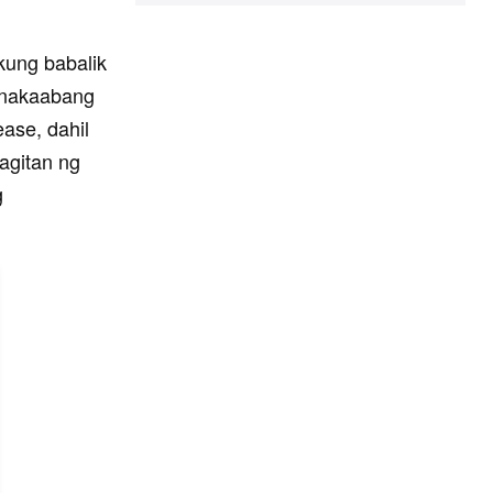
kung babalik
g nakaabang
ase, dahil
agitan ng
g