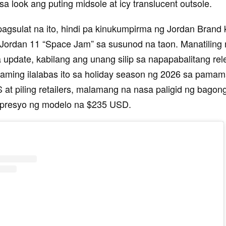
a look ang puting midsole at icy translucent outsole.
pagsulat na ito, hindi pa kinukumpirma ng Jordan Brand 
 Jordan 11 “Space Jam” sa susunod na taon. Manatilin
update, kabilang ang unang silip sa napapabalitang rele
aming ilalabas ito sa holiday season ng 2026 sa pamam
at piling retailers, malamang na nasa paligid ng bagon
 presyo ng modelo na $235 USD.