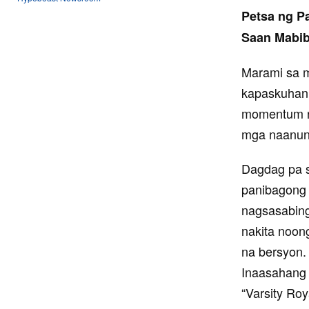
Petsa ng P
Saan Mabibi
Marami sa m
kapaskuhan 
momentum ng
mga naanuns
Dagdag pa s
panibagon
nagsasabing
nakita noon
na bersyon. 
Inaasahang 
“Varsity Ro