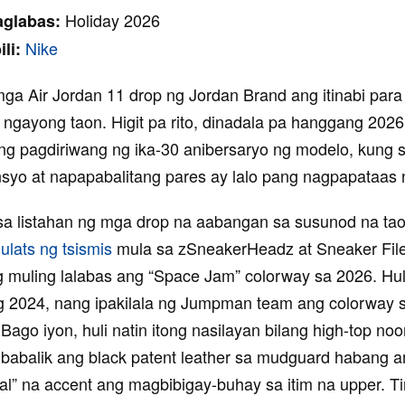
Holiday 2026
aglabas:
Nike
li:
ga Air Jordan 11 drop ng Jordan Brand ang itinabi para
ngayong taon. Higit pa rito, dinadala pa hanggang 202
 pagdiriwang ng ika-30 anibersaryo ng modelo, kung 
yo at napapabalitang pares ay lalo pang nagpapataas 
a listahan ng mga drop na aabangan sa susunod na tao
g
ulats ng tsismis
mula sa zSneakerHeadz at Sneaker Fil
 muling lalabas ang “Space Jam” colorway sa 2026. Huli
g 2024, nang ipakilala ng Jumpman team ang colorway s
Bago iyon, huli natin itong nasilayan bilang high-top no
babalik ang black patent leather sa mudguard habang 
yal” na accent ang magbibigay-buhay sa itim na upper. T