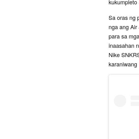
kukumpleto s
Sa oras ng 
nga ang Air
para sa mga 
inaasahan n
Nike SNKRS 
karaniwang