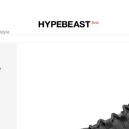
Beta
estyle
”