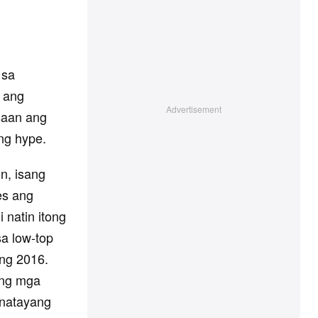
 sa
6 ang
saan ang
ng hype.
n, isang
es ang
 natin itong
a low-top
ong 2016.
ang mga
inatayang