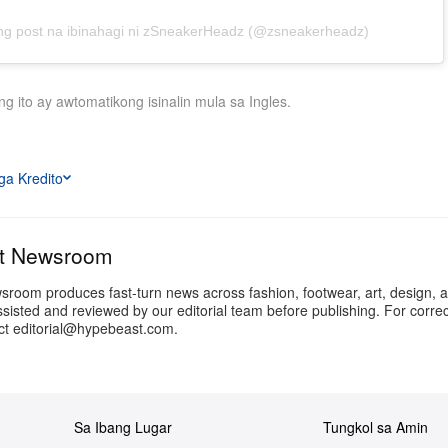
ng post na ibinahagi ni zSneakerHeadz (@zsneakerheadz)
ng ito ay awtomatikong isinalin mula sa Ingles.
a Kredito
t Newsroom
oom produces fast-turn news across fashion, footwear, art, design, a
ssisted and reviewed by our editorial team before publishing. For correc
act editorial@hypebeast.com.
Sa Ibang Lugar
Tungkol sa Amin