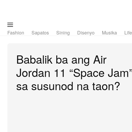
Fashion
Sapatos
Sining
Disenyo
Musika
Lif
Babalik ba ang Air
Jordan 11 “Space Jam
sa susunod na taon?