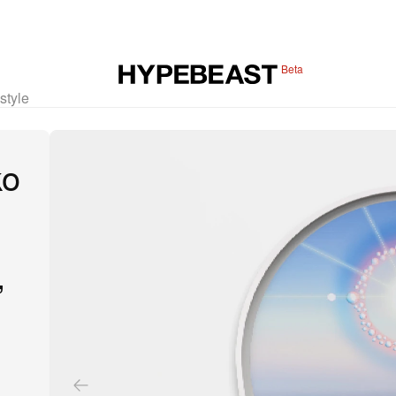
Beta
estyle
ko
’