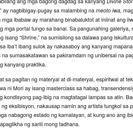
kabilang ang mga bagong dagdag sa kanyang
Divine Sto
I” ay nagbibigay-pugay sa malambing na
mag
meoto iwa,
g mga ibabaw ay marahang binabaluktot at iniinat ang l
 mga portal tungo sa banal. Sa pangunahing galeriya,
ng isang “Shrine,” na sumisilong sa dalawa pang iskultur
at sa iba’t ibang sulok ay nakasaboy ang kanyang mapana
 na sumasakatawan sa pakiramdam ng unibersal na pa
g kanyang praktika.
pat sa pagitan ng materyal at di-materyal, espiritwal at te
a ni Mori ay isang masterclass sa habag, transendensiy
ng kondisyong pag-ibig na magtatagal lampas sa atin. B
ng eksibisyon, nakausap namin ang artista tungkol sa p
mga nabagong estado ng kamalayan, at kung ano ang ibi
apaglikha ng sarili mong tadhana.