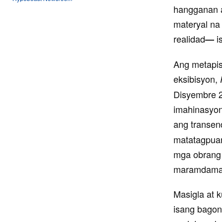
hangganan an
materyal na
realidad
is
—
Ang metapis
eksibisyon,
Disyembre 2
imahinasyon
ang transen
matatagpuan 
mga obrang 
maramdaman
Masigla at k
isang bagon