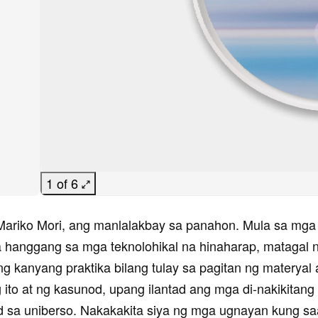
1 of 6
i Mariko Mori, ang manlalakbay sa panahon. Mula sa mg
 hanggang sa mga teknolohikal na hinaharap, matagal 
g kanyang praktika bilang tulay sa pagitan ng materyal at
ito at ng kasunod, upang ilantad ang mga di-nakikitan
 sa uniberso. Nakakakita siya ng mga ugnayan kung s