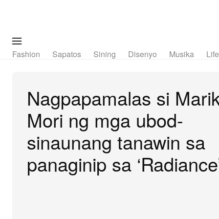
Fashion
Sapatos
Sining
Disenyo
Musika
Lif
Nagpapamalas si Mari
Mori ng mga ubod-
sinaunang tanawin sa
panaginip sa ‘Radiance