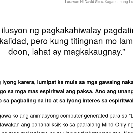
Larawan Ni David Sims. Kagandahang-Lo
 ilusyon ng pagkakahiwalay pagdati
ikalidad, pero kung titingnan mo la
doon, lahat ay magkakaugnay.”
g iyong karera, lumipat ka mula sa mga gawaing nak
ngo sa mga mas espiritwal ang paksa. Ano ang unan
 sa pagbaling na ito at sa iyong interes sa espiritwa
gawa ko ang animasyong computer-generated para sa 
lawakan ang pananaliksik ko sa paaralang Mind-Only n
n sa mga mekanismo ng muling pagkakatawang-tao. Kap