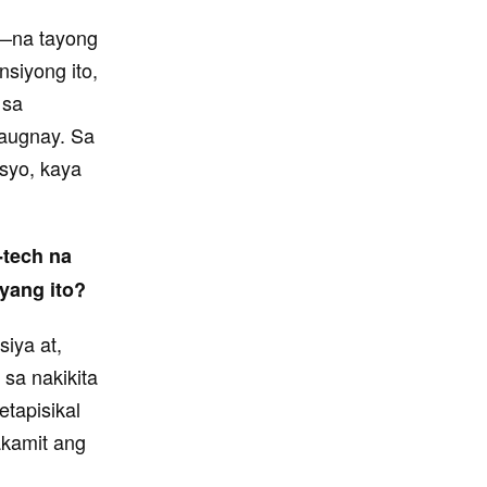
n—na tayong
siyong ito,
 sa
kaugnay. Sa
asyo, kaya
-tech na
yang ito?
iya at,
 sa nakikita
tapisikal
akamit ang