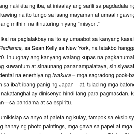
g nakikita ng iba, at iniaalay ang sarili sa pagdadala n
 kawing na ito tungo sa isang mayaman at umaalingaw
ang mithiin na itinuturing niyang
“
misyon.
”
ikal na paglalakbay na ito ay umaabot sa kanyang kasa
sa Sean Kelly sa New York, na tatakbo hang
Radiance,
0. Inuugnay ang kanyang walang kupas na pagkahumal
g kuwantum at sinaunang pananampalataya, sinisiyasat
dental na enerhiya ng
– mga sagradong pook-ba
iwakura
sa iba’t ibang panig ng Japan – at, tulad ng mga batong
nakatanghal ay dinisenyo hindi lang para pagmasdan, k
—sa pandama at sa espiritu.
umikislap sa anyo at paleta ng kulay, tampok sa eksibis
g hanay ng photo paintings, mga gawa sa papel at mga a