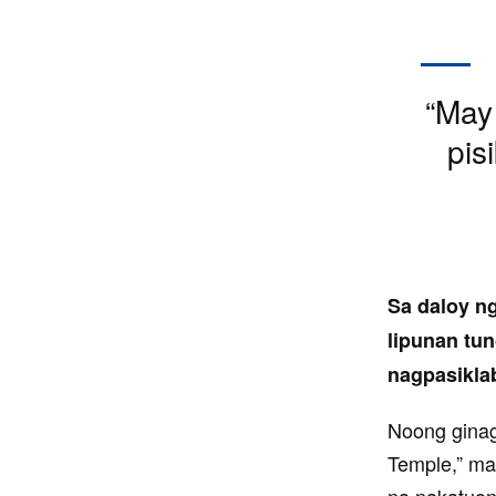
“May
pis
Sa daloy n
lipunan tu
nagpasiklab
Noong gina
Temple,” ma
na nakatuo