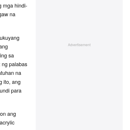
g mga hindi-
ngaw na
lukuyang
gang
ing sa
 ng palabas
tuhan na
 ito, ang
undi para
yon ang
crylic