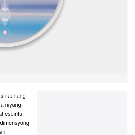
a sinaunang
na niyang
 espiritu,
g dimensyong
aan