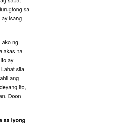
durugtong sa
l ay isang
n ako ng
alakas na
ito ay
Lahat sila
ahil ang
deyang ito,
yan. Doon
a sa iyong