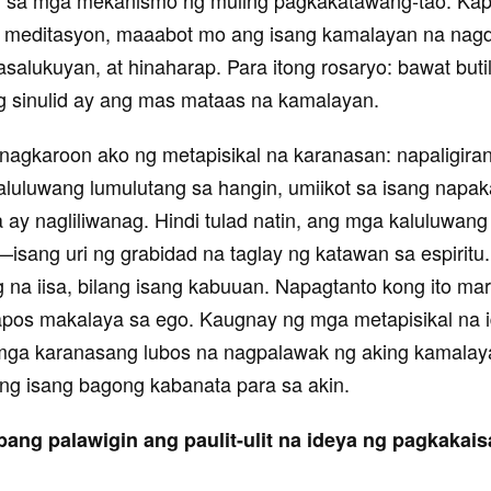
g meditasyon, maaabot mo ang isang kamalayan na nag
salukuyan, at hinaharap. Para itong rosaryo: bawat buti
g sinulid ay ang mas mataas na kamalayan.
 nagkaroon ako ng metapisikal na karanasan: napaligira
luluwang lumulutang sa hangin, umiikot sa isang napak
a ay nagliliwanag. Hindi tulad natin, ang mga kaluluwang 
sang uri ng grabidad na taglay ng katawan sa espiritu. 
ng na iisa, bilang isang kabuuan. Napagtanto kong ito mar
os makalaya sa ego. Kaugnay ng mga metapisikal na i
 mga karanasang lubos na nagpalawak ng aking kamala
ng isang bagong kabanata para sa akin.
ang palawigin ang paulit-ulit na ideya ng pagkakais