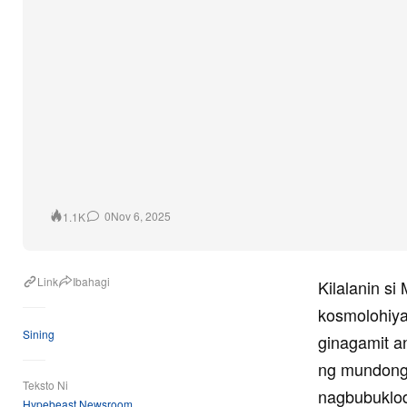
0
Nov 6, 2025
1.1K
Link
Ibahagi
Kilalanin s
kosmolohiya
Sining
ginagamit an
ng mundong 
Teksto Ni
nagbubuklod
Hypebeast Newsroom