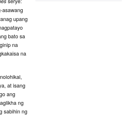
serye:
nes
-asawang
iwanag upang
 nagpatayo
ang bato sa
ginip na
gkakaisa na
knolohikal,
a, at isang
ago ang
aglikha ng
g sabihin ng