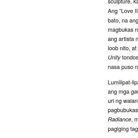
sculpture, 
Ang “Love I
bato, na an
magbukas ng
ang artista 
loob nito, 
tondos
Unity
nasa puso n
Lumilipat-li
ang mga gaw
uri ng wala
pagbubukas 
, 
Radiance
pagiging tag