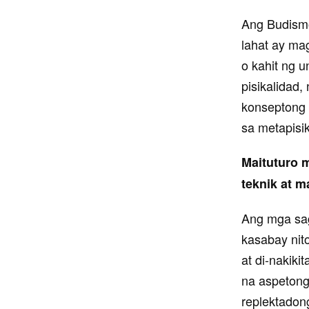
Ang Budismo
lahat ay ma
o kahit ng 
pisikalidad
konseptong 
sa metapisik
Maituturo 
teknik at 
Ang mga sag
kasabay nito
at di-nakik
na aspetong
replektadon