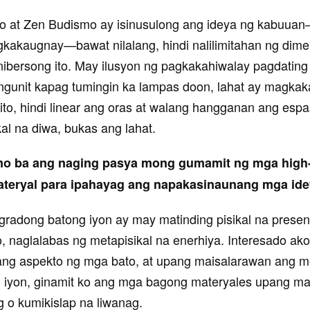
 at Zen Budismo ay isinusulong ang ideya ng kabuua
gkakaugnay—bawat nilalang, hindi nalilimitahan ng dimen
unibersong ito. May ilusyon ng pagkakahiwalay pagdating
, ngunit kapag tumingin ka lampas doon, lahat ay magka
ito, hindi linear ang oras at walang hangganan ang esp
al na diwa, bukas ang lahat.
mo ba ang naging pasya mong gumamit ng mga high
materyal para ipahayag ang napakasinaunang mga ide
radong batong iyon ay may matinding pisikal na presens
, naglalabas ng metapisikal na enerhiya. Interesado ako
itang aspekto ng mga bato, at upang maisalarawan ang me
 iyon, ginamit ko ang mga bagong materyales upang m
g o kumikislap na liwanag.