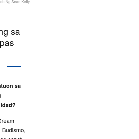
ob Ng Sean Kelly.
ng sa
mpas
atuon sa
g
lidad?
“Dream
g Budismo,
ag sapat