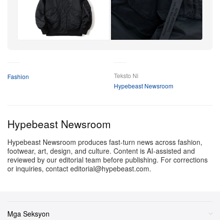
Mountaineering sa magkabilang dibdib.
Ang White Mountaineering x Alpha Industries flight
jacket na ito, na may presyong ¥88,000 JPY (humigit-
kumulang $580 USD), ay mabibili simula Oktubre 18 sa
mga tindahan ng White Mountaineering, sa kanilang
Teksto Ni
Fashion
opisyal na online store, at sa mga retailer sa buong
Hypebeast Newsroom
bansa.
Hypebeast Newsroom
Hypebeast Newsroom produces fast-turn news across fashion,
footwear, art, design, and culture. Content is AI-assisted and
reviewed by our editorial team before publishing. For corrections
or inquiries, contact editorial@hypebeast.com.
Mga Seksyon