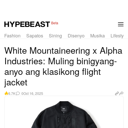
1 of 2
Beta
Fashion
Sapatos
Sining
Disenyo
Musika
Lifestyle
White Mountaineering x Alpha
Industries: Muling binigyang-
anyo ang klasikong flight
jacket
0
Oct 16, 2025
6.7K