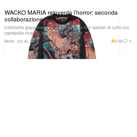
WACKO MARIA reinventa l’horror: seconda
collaborazione con Terrifier
L’etichetta giapponese rende omaggio al film slasher di culto con
capispalla ricamati e maglieria in mohair.
Moda
2.5K
0
Oct 30, 2025