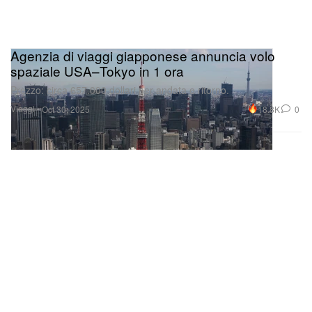
Agenzia di viaggi giapponese annuncia volo
spaziale USA–Tokyo in 1 ora
Prezzo: circa 657.000 dollari per andata e ritorno.
Viaggi
18.8K
0
Oct 30, 2025