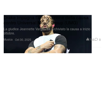
Drake impugna l’archiviazione della causa
contro Universal Music Group (UMG)
La giudice Jeannette Vargas ha archiviato la causa a inizio
ottobre.
Musica
783
0
Oct 30, 2025