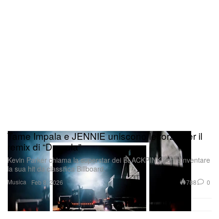
ritmo serrato, con la laminazione fisica del carbonio
ufficialmente in programma presso l’avveniristico
cantiere Baltic in Finlandia nell’agosto 2026. Dopo
serrati cicli di lavoro tra autunno e inverno, questa
icona sartoriale dal forte linguaggio cromatico è
destinata a debuttare sulla scena internazionale e a
essere consegnata nell’estate 2027.
Tame Impala e JENNIE uniscono le forze per il
remix di “Dracula”
Kevin Parker chiama la superstar dei BLACKPINK per reinventare
la sua hit da classifica Billboard.
Musica
788
0
Feb 8, 2026