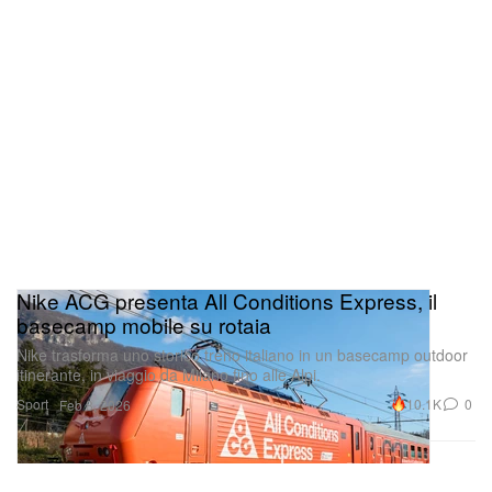
Nike ACG presenta All Conditions Express, il
basecamp mobile su rotaia
Nike trasforma uno storico treno italiano in un basecamp outdoor
itinerante, in viaggio da Milano fino alle Alpi.
Sport
10.1K
0
Feb 8, 2026