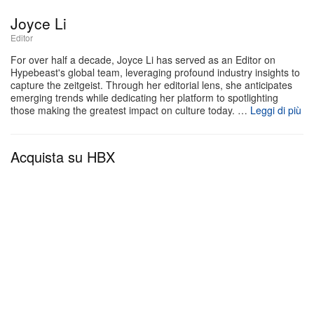
misure. Ai futuri armatori viene chiesto di
Joyce Li
abbandonare le finiture standard a favore di una
Editor
matrice cromatica espressiva che include un Vivid
For over half a decade, Joyce Li has served as an Editor on
Turquoise extra-lucido, un Canary Yellow
Hypebeast's global team, leveraging profound industry insights to
d’ispirazione racing e un deciso Bright Red. Per chi
capture the zeitgeist. Through her editorial lens, she anticipates
emerging trends while dedicating her platform to spotlighting
desidera una postura più minacciosa senza ricorrere
those making the greatest impact on culture today. …
Leggi di più
al solito nero, il cantiere propone un profondo e
sofisticato industrial Grey. Queste finiture
Acquista su HBX
personalizzate, altamente riflettenti, non si limitano a
catturare gli sguardi: scolpiscono con eleganza le
linee affilate e aggressive del leggerissimo chassis
in carbonio dello yacht.
Sottocoperta, la strategia cromatica cambia
radicalmente per offrire un contrappunto sereno e
meditativo al linguaggio acceso degli esterni. Design