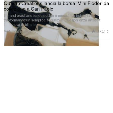
Quadro Creations lancia la borsa 'Mini Fiodor' da
collezione a San Paolo
Il brand brasiliano fonde design e meccanica industriale,
trasformando un semplice acquisto in un’esperienza artistica
immersiva in blind box.
Moda
1.1K
0
Oct 30, 2025