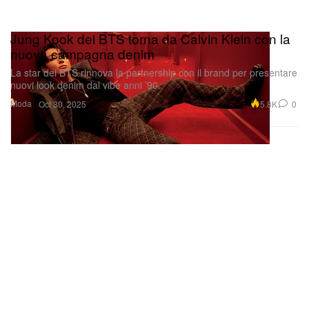
Jung Kook dei BTS torna da Calvin Klein con la
nuova campagna denim
La star dei BTS rinnova la partnership con il brand per presentare
nuovi look denim dal vibe anni ’90.
Moda
5.8K
0
Oct 30, 2025