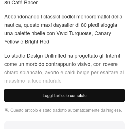
80 Café Racer
Abbandonando i classici codici monocromatici della
nautica, questo maxi daysailer di 80 piedi sfoggia
una palette ribelle con Vivid Turquoise, Canary
Yellow e Bright Red
Lo studio Design Unlimited ha progettato gli interni
come un morbido contrappunto visivo, con rovere
chiaro sbiancato, avorio e caldi beige per esaltare al
massimo la luce naturale
Il mondo della nautica di lusso è da sempre
Leggi l'articolo completo
imprigionato in un’ossessione rassicurante e
Questo articolo è stato tradotto automaticamente dall'inglese.
monocromatica, che avvolge i superyacht di alta
gamma in scontate mani di bianco asettico e blu
navy conservatore. Baltic Yachts ha deciso