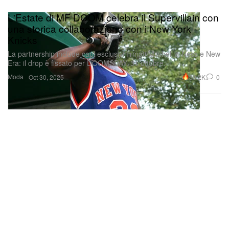
L'Estate di MF DOOM celebra il Supervillain con
una storica collaborazione con i New York
Knicks
La partnership include capi esclusivi firmati Mitchell & Ness e New
Era: il drop è fissato per DOOMSDAY, 31 ottobre.
Moda
30.2K
0
Oct 30, 2025