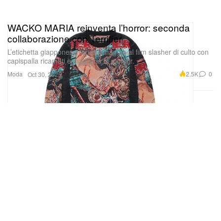
WACKO MARIA reinventa l’horror: seconda
collaborazione con Terrifier
L’etichetta giapponese rende omaggio al film slasher di culto con
capispalla ricamati e maglieria in mohair.
Moda
2.5K
0
Oct 30, 2025