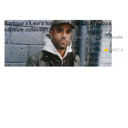
Barbour x Levi’s fondono il loro DNA: nuova
capsule collection
Una celebrazione di oltre 170 anni di storia condivisa, artigianalità
e spirito d’avventura.
Moda
6.2K
0
Oct 30, 2025