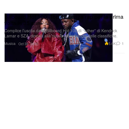
Billboard Hot 100: Top 40 senza rap per la prima
volta in 35 anni
Complice l’uscita dalla Billboard Hot 100 di “luther” di Kendrick
Lamar e SZA, dovuta alla nuova metodologia delle classifiche.
Musica
5.6K
1
Oct 30, 2025