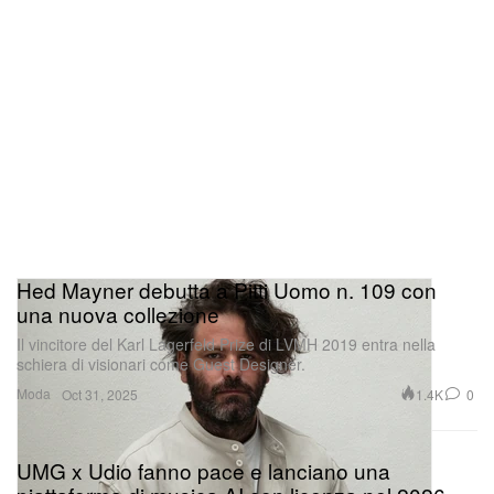
Hed Mayner debutta a Pitti Uomo n. 109 con
una nuova collezione
Il vincitore del Karl Lagerfeld Prize di LVMH 2019 entra nella
schiera di visionari come Guest Designer.
Moda
1.4K
0
Oct 31, 2025
UMG x Udio fanno pace e lanciano una