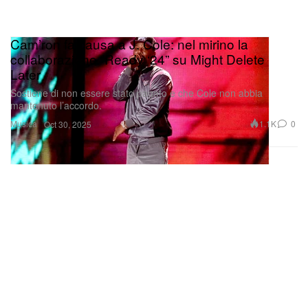
Cam’ron fa causa a J. Cole: nel mirino la
collaborazione “Ready ‘24” su Might Delete
Later
Sostiene di non essere stato pagato e che Cole non abbia
mantenuto l’accordo.
Musica
1.1K
0
Oct 30, 2025