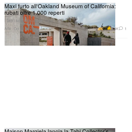
Maxi furto all'Oakland Museum of California:
rubati oltre 1.000 reperti
I ladri sono ancora in fuga.
Arte
2.4K
1
Oct 30, 2025
Maison Margiela lancia la Tabi Collector’s