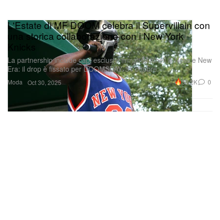
L'Estate di MF DOOM celebra il Supervillain con
una storica collaborazione con i New York
Knicks
La partnership include capi esclusivi firmati Mitchell & Ness e New
Era: il drop è fissato per DOOMSDAY, 31 ottobre.
Moda
30.2K
0
Oct 30, 2025