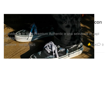
Yusuke Hanai e Vans di nuovo insieme:
collezione autunnale dal mood malinconico con
Premium Authentic
In evidenza le Vans Premium Authentic e una selezione di capi
d’abbigliamento.
Calzature
3.5K
0
Oct 30, 2025