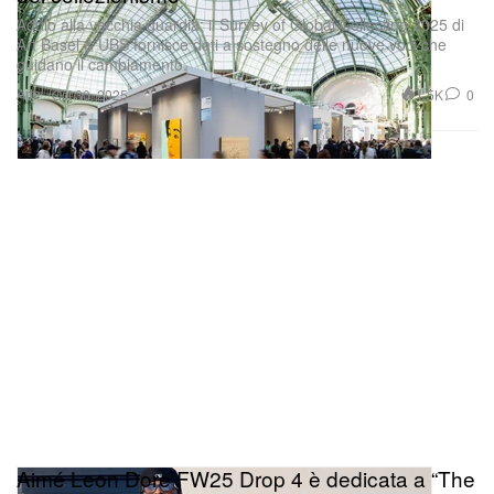
Addio alla vecchia guardia: il Survey of Global Collecting 2025 di
Art Basel & UBS fornisce dati a sostegno delle nuove voci che
guidano il cambiamento.
Arte
1.5K
0
Oct 30, 2025
Aimé Leon Dore FW25 Drop 4 è dedicata a “The