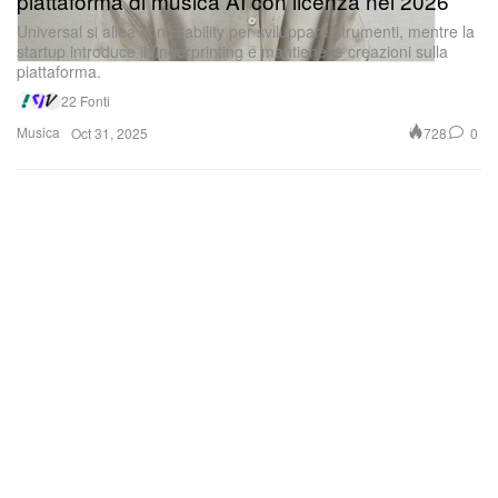
piattaforma di musica AI con licenza nel 2026
Universal si allea con Stability per sviluppare strumenti, mentre la
startup introduce il fingerprinting e mantiene le creazioni sulla
piattaforma.
22 Fonti
Musica
728
0
Oct 31, 2025