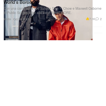
World’s Borough”
Con una campagna che include Dao‑Yi Chow e Maxwell Osborne
di Public School, oltre alla band WHATMORE.
Moda
7.1K
2
Oct 30, 2025