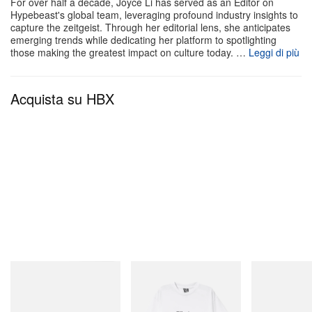
For over half a decade, Joyce Li has served as an Editor on
Hypebeast's global team, leveraging profound industry insights to
rigorosamente a soli due punti vendita operativi in
capture the zeitgeist. Through her editorial lens, she anticipates
Giappone. Questo modello distributivo ultra-
emerging trends while dedicating her platform to spotlighting
those making the greatest impact on culture today. …
Leggi di più
localizzato garantisce volumi produttivi contenuti,
tutelando l’esclusività per la community più fedele
Acquista su HBX
del marchio.
La collezione WACKO MARIA WORLD CUP sarà
disponibile dal 13 giugno 2026, in esclusiva tramite
lo
store online
.
Mastermind World
INITIAL
Puma
Mastermind World X Toyo
Billionaire Boys Club X Initial
H-Street Once-
Steel T-192 Black Steel
D Cotton T-Shirt 3
Toolbox
Acquista ora