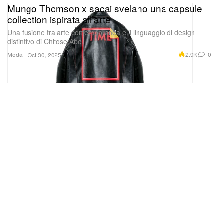
Mungo Thomson x sacai svelano una capsule
collection ispirata all’arte
Una fusione tra arte contemporanea e il linguaggio di design
distintivo di Chitose Abe.
Moda
2.9K
0
Oct 30, 2025