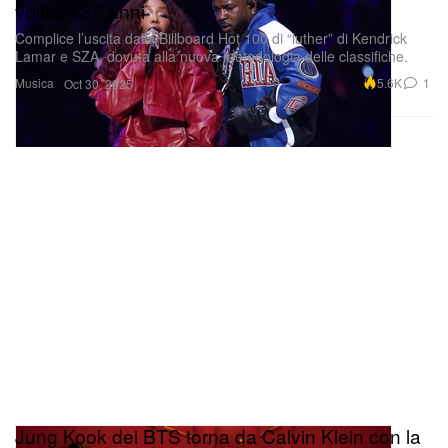
volta in 35 anni
Complice l’uscita dalla Billboard Hot 100 di “luther” di Kendrick
Lamar e SZA, dovuta alla nuova metodologia delle classifiche.
Musica
5.6K
1
Oct 30, 2025
Jung Kook dei BTS torna da Calvin Klein con la