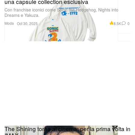
una capsule collection esclusiva
Con franchise iconici come Sonic the Hedgehog, Nights into
Dreams e Yakuza.
Moda
8.5K
0
Oct 30, 2025
The Shining torna al cinema: per la prima volta in