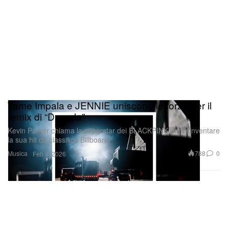
Tame Impala e JENNIE uniscono le forze per il
remix di “Dracula”
Kevin Parker chiama la superstar dei BLACKPINK per reinventare
la sua hit da classifica Billboard.
Musica
788
0
Feb 8, 2026