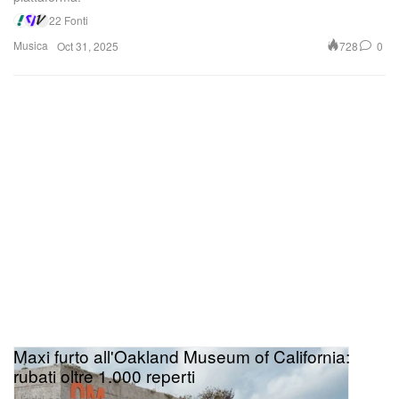
22 Fonti
Musica
728
0
Oct 31, 2025
Maxi furto all'Oakland Museum of California:
rubati oltre 1.000 reperti