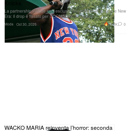
Knicks
La partnership include capi esclusivi firmati Mitchell & Ness e New
Era: il drop è fissato per DOOMSDAY, 31 ottobre.
Moda
30.2K
0
Oct 30, 2025
WACKO MARIA reinventa l’horror: seconda