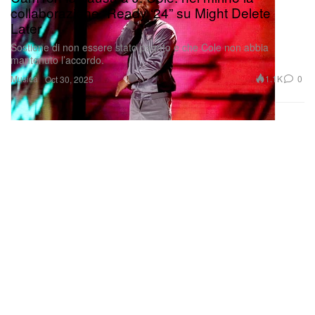
collaborazione “Ready ‘24” su Might Delete
Later
Sostiene di non essere stato pagato e che Cole non abbia
mantenuto l’accordo.
Musica
1.1K
0
Oct 30, 2025