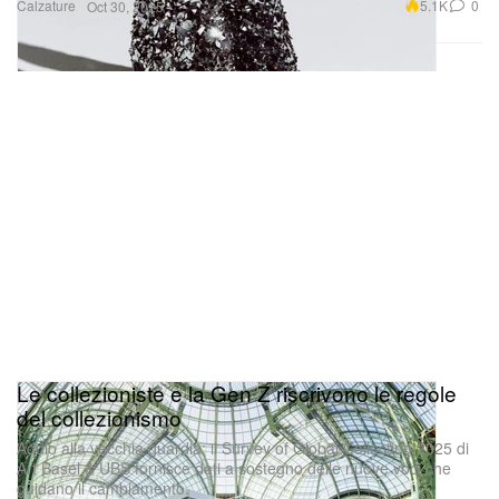
Calzature
5.1K
0
Oct 30, 2025
Le collezioniste e la Gen Z riscrivono le regole
del collezionismo
Addio alla vecchia guardia: il Survey of Global Collecting 2025 di
Art Basel & UBS fornisce dati a sostegno delle nuove voci che
guidano il cambiamento.