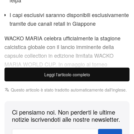
felpa
I capi esclusivi saranno disponibili esclusivamente
tramite due canali retail in Giappone
WACKO MARIA celebra ufficialmente la stagione
calcistica globale con il lancio imminente della
capsule collection in edizione limitata WACKO
MARIA WORLD CUP. In omaggio al torneo
internazionale, l’iconica label con base a Tokyo ha
Leggi l'articolo completo
messo a punto una selezione mirata di essentials
streetwear premium pensati per l’uso quotidiano.
Questo articolo è stato tradotto automaticamente dall'inglese.
Questo drop speciale offre agli appassionati di
streetwear l’occasione esclusiva di assicurarsi capi
Ci pensiamo noi. Non perderti le ultime
athleisure a tema che fondono con naturalezza la
notizie iscrivendoti alle nostre newsletter.
cultura sportiva con le sofisticate sensibilità del
design giapponese di alta gamma.