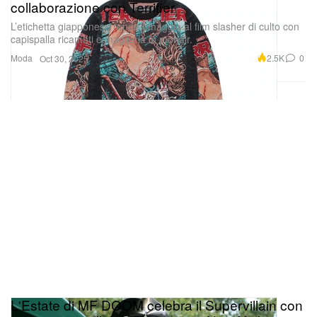
collaborazione con Terrifier
L’etichetta giapponese rende omaggio al film slasher di culto con
capispalla ricamati e maglieria in mohair.
Moda
2.5K
0
Oct 30, 2025
L'Estate di MF DOOM celebra il Supervillain con