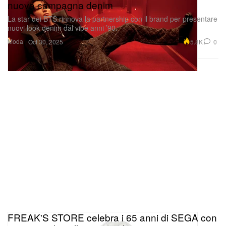
nuova campagna denim
La star dei BTS rinnova la partnership con il brand per presentare
nuovi look denim dal vibe anni ’90.
Moda
5.8K
0
Oct 30, 2025
FREAK'S STORE celebra i 65 anni di SEGA con