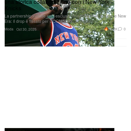
una storica collaborazione con i New York
Knicks
La partnership include capi esclusivi firmati Mitchell & Ness e New
Era: il drop è fissato per DOOMSDAY, 31 ottobre.
Moda
30.2K
0
Oct 30, 2025
Yusuke Hanai e Vans di nuovo insieme: