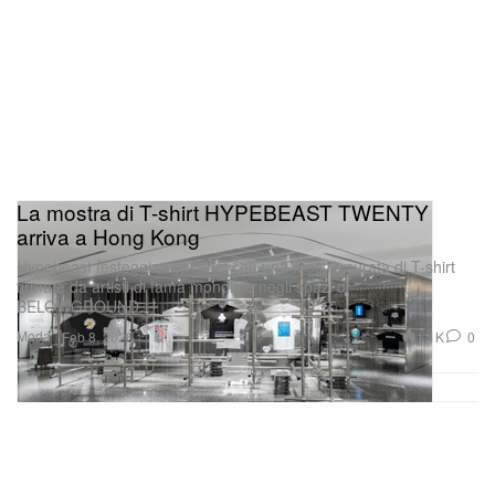
La mostra di T-shirt HYPEBEAST TWENTY
arriva a Hong Kong
Hypebeast festeggia vent’anni con una mostra curata di T-shirt
firmate da artisti di fama mondiale negli spazi di
BELOWGROUND.
Moda
1.1K
0
Feb 8, 2026