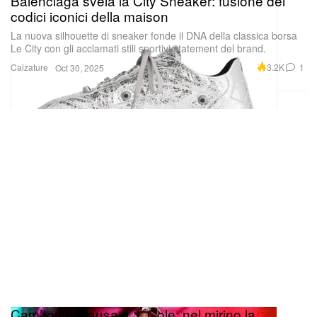
Balenciaga svela la City Sneaker: fusione dei
codici iconici della maison
La nuova silhouette di sneaker fonde il DNA della classica borsa
Le City con gli acclamati stili sportivi statement del brand.
Calzature
3.2K
1
Oct 30, 2025
Cam’ron fa causa a J. Cole: nel mirino la