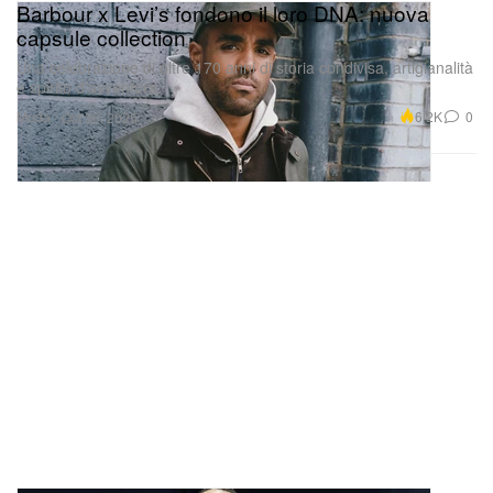
Barbour x Levi’s fondono il loro DNA: nuova
capsule collection
Una celebrazione di oltre 170 anni di storia condivisa, artigianalità
e spirito d’avventura.
Moda
6.2K
0
Oct 30, 2025