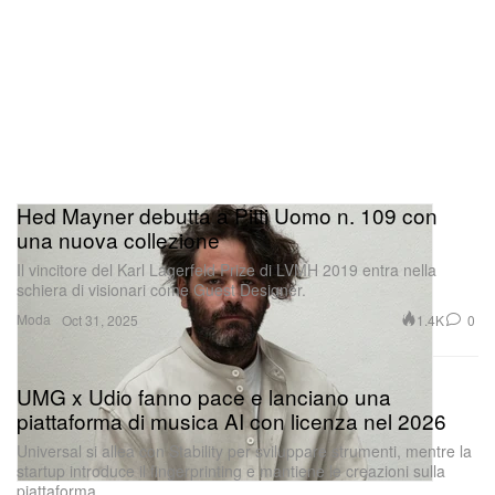
Hed Mayner debutta a Pitti Uomo n. 109 con
una nuova collezione
Il vincitore del Karl Lagerfeld Prize di LVMH 2019 entra nella
schiera di visionari come Guest Designer.
Moda
1.4K
0
Oct 31, 2025
UMG x Udio fanno pace e lanciano una
piattaforma di musica AI con licenza nel 2026
Universal si allea con Stability per sviluppare strumenti, mentre la
startup introduce il fingerprinting e mantiene le creazioni sulla
piattaforma.