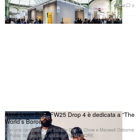
Arte
1.5K
0
Oct 30, 2025
Aimé Leon Dore FW25 Drop 4 è dedicata a “The
World’s Borough”
Con una campagna che include Dao‑Yi Chow e Maxwell Osborne
di Public School, oltre alla band WHATMORE.