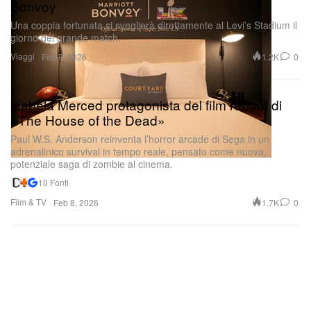
Bonvoy
Una coppia fortunata si sveglierà direttamente al Levi’s Stadium il
giorno del grande match.
Viaggi
1.2K
0
Feb 8, 2026
Isabela Merced protagonista del film reboot di
«The House of the Dead»
Paul W.S. Anderson reinventa l’horror arcade di Sega in un
adrenalinico survival in tempo reale, pensato come nuova,
potenziale saga di zombie al cinema.
10 Fonti
Film & TV
1.7K
0
Feb 8, 2026