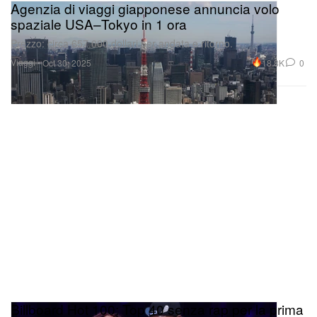
Agenzia di viaggi giapponese annuncia volo
spaziale USA–Tokyo in 1 ora
Prezzo: circa 657.000 dollari per andata e ritorno.
Viaggi
18.8K
0
Oct 30, 2025
Billboard Hot 100: Top 40 senza rap per la prima