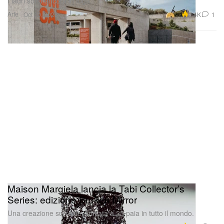
I ladri sono ancora in fuga.
Arte
2.4K
1
Oct 30, 2025
Maison Margiela lancia la Tabi Collector’s
Series: edizione Broken Mirror
Una creazione surreale, limitata a 25 paia in tutto il mondo.