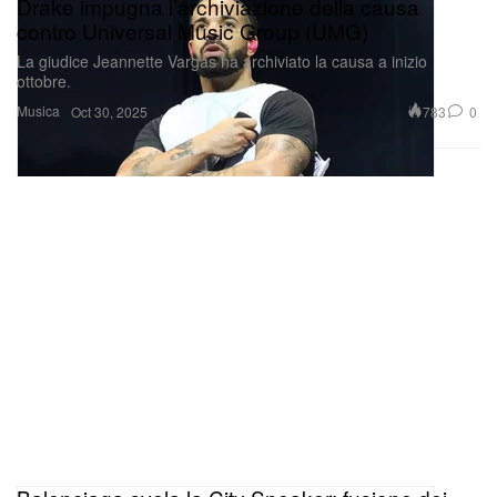
Drake impugna l’archiviazione della causa
contro Universal Music Group (UMG)
La giudice Jeannette Vargas ha archiviato la causa a inizio
ottobre.
Musica
783
0
Oct 30, 2025