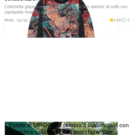
L’etichetta giapponese rende omaggio al film slasher di culto con
capispalla ricamati e maglieria in mohair.
Moda
2.5K
0
Oct 30, 2025
L'Estate di MF DOOM celebra il Supervillain con
una storica collaborazione con i New York