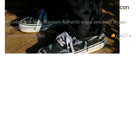
collezione autunnale dal mood malinconico con
Premium Authentic
In evidenza le Vans Premium Authentic e una selezione di capi
d’abbigliamento.
Calzature
3.5K
0
Oct 30, 2025