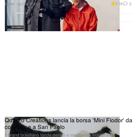
Moda
7.1K
2
Oct 30, 2025
Quadro Creations lancia la borsa 'Mini Fiodor' da
collezione a San Paolo
Il brand brasiliano fonde design e meccanica industriale,