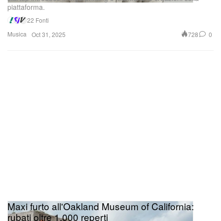
piattaforma.
22 Fonti
Musica
728
0
Oct 31, 2025
Maxi furto all'Oakland Museum of California:
rubati oltre 1.000 reperti