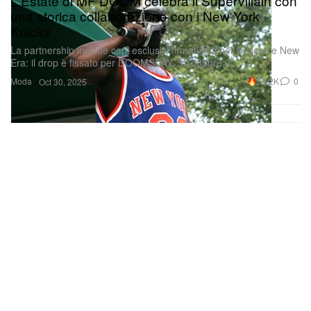
L'Estate di MF DOOM celebra il Supervillain con
una storica collaborazione con i New York
Knicks
La partnership include capi esclusivi firmati Mitchell & Ness e New
Era: il drop è fissato per DOOMSDAY, 31 ottobre.
Moda
30.2K
0
Oct 30, 2025