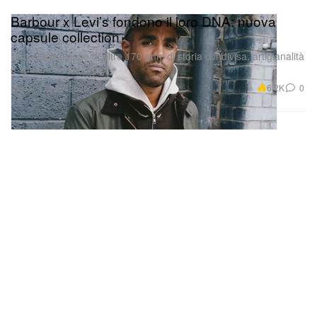
Barbour x Levi’s fondono il loro DNA: nuova
capsule collection
Una celebrazione di oltre 170 anni di storia condivisa, artigianalità
e spirito d’avventura.
Moda
6.2K
0
Oct 30, 2025