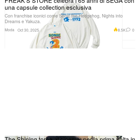
FREAK'S STORE celebra i 65 anni di SEGA con
una capsule collection esclusiva
Con franchise iconici come Sonic the Hedgehog, Nights into
Dreams e Yakuza.
Moda
8.5K
0
Oct 30, 2025
The Shining torna al cinema: per la prima volta in