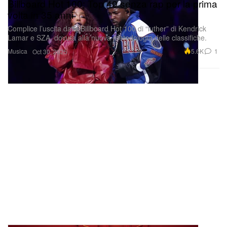
Billboard Hot 100: Top 40 senza rap per la prima
volta in 35 anni
Complice l’uscita dalla Billboard Hot 100 di “luther” di Kendrick
Lamar e SZA, dovuta alla nuova metodologia delle classifiche.
Musica
5.6K
1
Oct 30, 2025