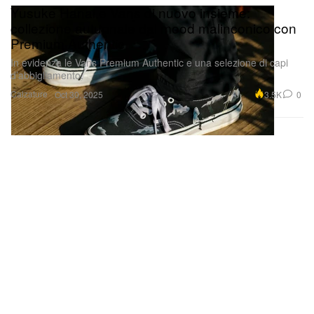
Yusuke Hanai e Vans di nuovo insieme:
collezione autunnale dal mood malinconico con
Premium Authentic
In evidenza le Vans Premium Authentic e una selezione di capi
d’abbigliamento.
Calzature
3.5K
0
Oct 30, 2025