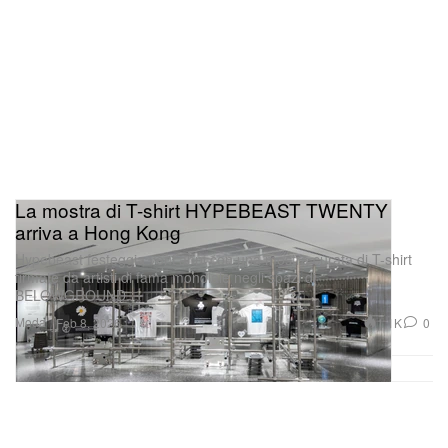
La mostra di T-shirt HYPEBEAST TWENTY
arriva a Hong Kong
Hypebeast festeggia vent’anni con una mostra curata di T-shirt
firmate da artisti di fama mondiale negli spazi di
BELOWGROUND.
Moda
1.1K
0
Feb 8, 2026