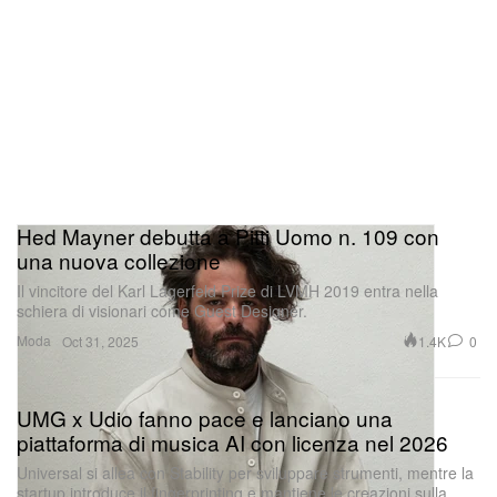
Hed Mayner debutta a Pitti Uomo n. 109 con
una nuova collezione
Il vincitore del Karl Lagerfeld Prize di LVMH 2019 entra nella
schiera di visionari come Guest Designer.
Moda
1.4K
0
Oct 31, 2025
UMG x Udio fanno pace e lanciano una
piattaforma di musica AI con licenza nel 2026
Universal si allea con Stability per sviluppare strumenti, mentre la
startup introduce il fingerprinting e mantiene le creazioni sulla