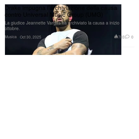
Drake impugna l’archiviazione della causa
contro Universal Music Group (UMG)
La giudice Jeannette Vargas ha archiviato la causa a inizio
ottobre.
Musica
783
0
Oct 30, 2025