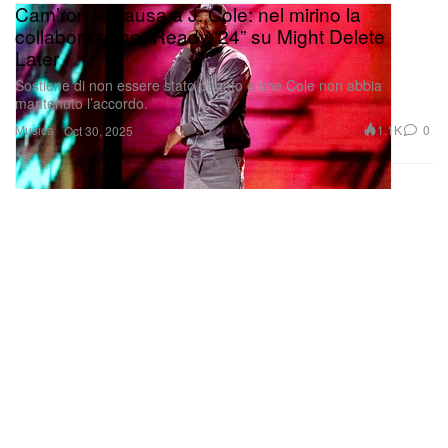
Cam’ron fa causa a J. Cole: nel mirino la
collaborazione “Ready ‘24” su Might Delete
Later
Sostiene di non essere stato pagato e che Cole non abbia
mantenuto l’accordo.
Musica
1.1K
0
Oct 30, 2025