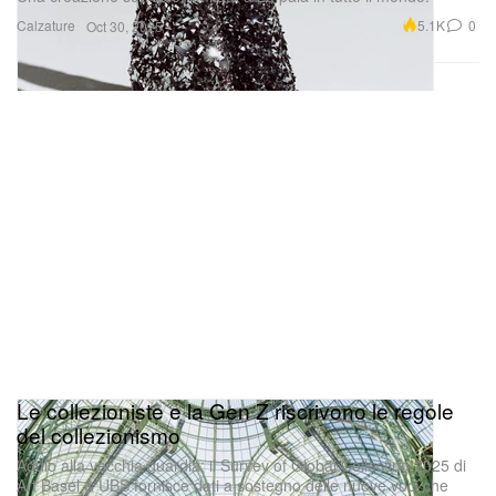
Calzature
5.1K
0
Oct 30, 2025
Le collezioniste e la Gen Z riscrivono le regole
del collezionismo
Addio alla vecchia guardia: il Survey of Global Collecting 2025 di
Art Basel & UBS fornisce dati a sostegno delle nuove voci che