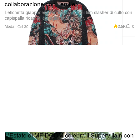
collaborazione con Terrifier
L’etichetta giapponese rende omaggio al film slasher di culto con
capispalla ricamati e maglieria in mohair.
Moda
2.5K
0
Oct 30, 2025
L'Estate di MF DOOM celebra il Supervillain con