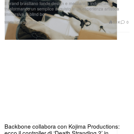
Il brand brasiliano fonde design e meccanica industriale,
trasformando un semplice acquisto in un’esperienza artistica
immersiva in blind box.
Moda
1.1K
0
Oct 30, 2025
Backbone collabora con Kojima Productions:
ecco il controller di ‘Death Stranding 2’ in