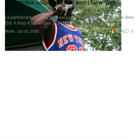
una storica collaborazione con i New York
Knicks
La partnership include capi esclusivi firmati Mitchell & Ness e New
Era: il drop è fissato per DOOMSDAY, 31 ottobre.
Moda
30.2K
0
Oct 30, 2025