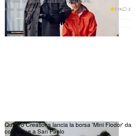
di Public School, oltre alla band WHATMORE.
Moda
7.1K
2
Oct 30, 2025
Quadro Creations lancia la borsa 'Mini Fiodor' da
collezione a San Paolo