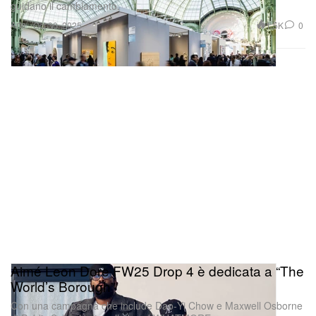
guidano il cambiamento.
Arte
1.5K
0
Oct 30, 2025
Aimé Leon Dore FW25 Drop 4 è dedicata a “The
World’s Borough”
Con una campagna che include Dao‑Yi Chow e Maxwell Osborne