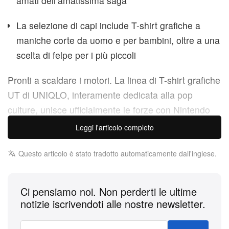
amati dell’amatissima saga
La selezione di capi include T-shirt grafiche a
maniche corte da uomo e per bambini, oltre a una
scelta di felpe per i più piccoli
Pronti a scaldare i motori. La linea di T-shirt grafiche
UT di UNIQLO, interamente dedicata alla pop
culture, unisce ufficialmente le forze con Nintendo
per lanciare una speciale
Mario Kart
Leggi l'articolo completo
World
collection. Celebrando l’azione ad alta
velocità, gli oggetti imprevedibili e il cast di
Questo articolo è stato tradotto automaticamente dall'inglese.
personaggi amatissimi dell’iconica serie di corse,
questa dinamica selezione di capi porta l’emozione
Ci pensiamo noi. Non perderti le ultime
del circuito direttamente nel guardaroba. Che tu sia
notizie iscrivendoti alle nostre newsletter.
un* gamer di lunga data sempre in testa alla
classifica o un* nuov* fan della saga, questo drop