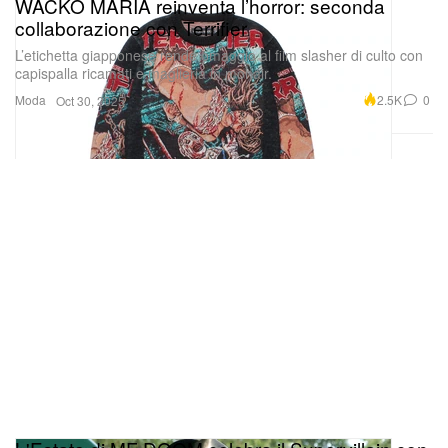
WACKO MARIA reinventa l’horror: seconda
collaborazione con Terrifier
L’etichetta giapponese rende omaggio al film slasher di culto con
capispalla ricamati e maglieria in mohair.
Moda
2.5K
0
Oct 30, 2025