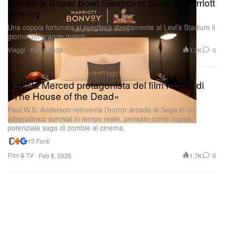
Dentro la Super Bowl Sleepover Suite di Marriott
Bonvoy
Una coppia fortunata si sveglierà direttamente al Levi’s Stadium il
giorno del grande match.
Viaggi
1.2K
0
Feb 8, 2026
Isabela Merced protagonista del film reboot di
«The House of the Dead»
Paul W.S. Anderson reinventa l’horror arcade di Sega in un
adrenalinico survival in tempo reale, pensato come nuova,
potenziale saga di zombie al cinema.
10 Fonti
Film & TV
1.7K
0
Feb 8, 2026