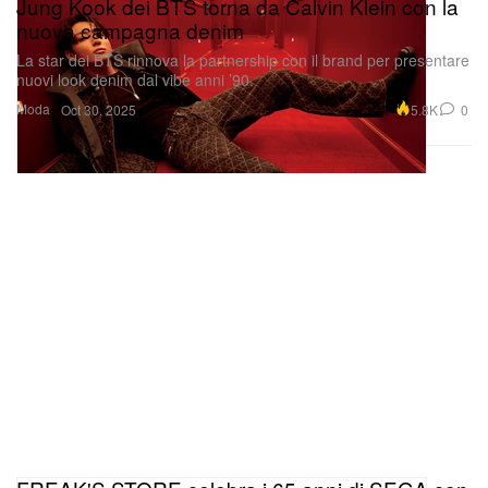
Jung Kook dei BTS torna da Calvin Klein con la
nuova campagna denim
La star dei BTS rinnova la partnership con il brand per presentare
nuovi look denim dal vibe anni ’90.
Moda
5.8K
0
Oct 30, 2025