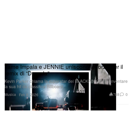
Tame Impala e JENNIE uniscono le forze per il
remix di “Dracula”
Kevin Parker chiama la superstar dei BLACKPINK per reinventare
la sua hit da classifica Billboard.
Musica
788
0
Feb 8, 2026