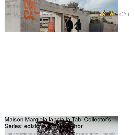
I ladri sono ancora in fuga.
Arte
2.4K
1
Oct 30, 2025
Maison Margiela lancia la Tabi Collector’s
Series: edizione Broken Mirror
Una creazione surreale, limitata a 25 paia in tutto il mondo.