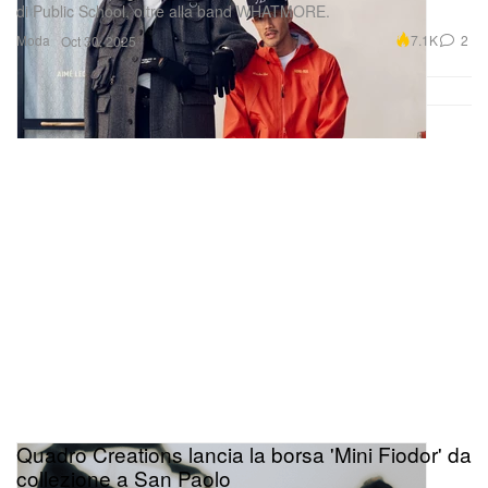
di Public School, oltre alla band WHATMORE.
Moda
7.1K
2
Oct 30, 2025
Quadro Creations lancia la borsa 'Mini Fiodor' da
collezione a San Paolo