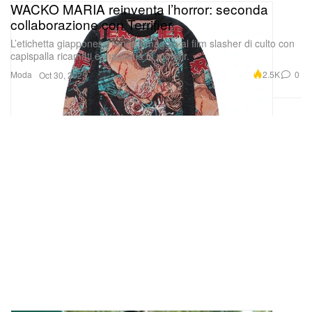
WACKO MARIA reinventa l’horror: seconda
collaborazione con Terrifier
L’etichetta giapponese rende omaggio al film slasher di culto con
capispalla ricamati e maglieria in mohair.
Moda
2.5K
0
Oct 30, 2025