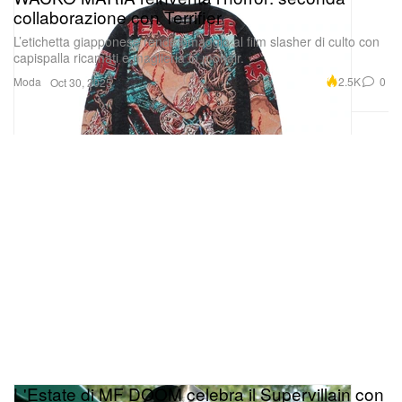
collaborazione con Terrifier
L’etichetta giapponese rende omaggio al film slasher di culto con
capispalla ricamati e maglieria in mohair.
Moda
2.5K
0
Oct 30, 2025
L'Estate di MF DOOM celebra il Supervillain con