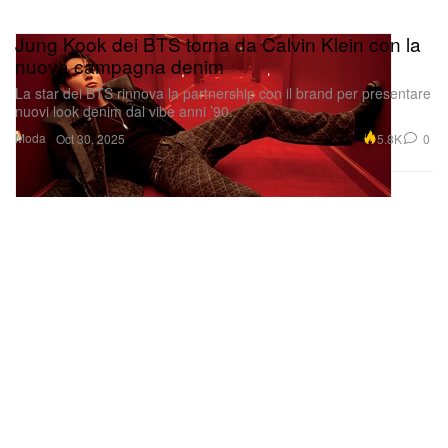
Jung Kook dei BTS torna da Calvin Klein con la
nuova campagna denim
La star dei BTS rinnova la partnership con il brand per presentare
nuovi look denim dal vibe anni ’90.
Moda
5.8K
0
Oct 30, 2025