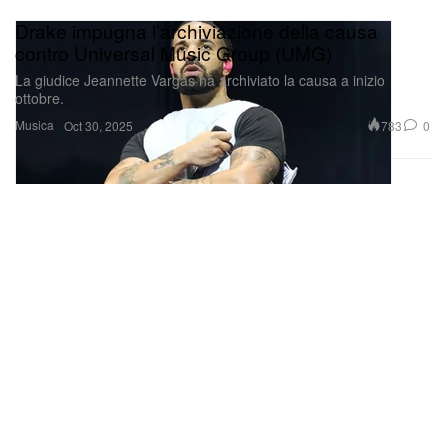
Drake impugna l’archiviazione della causa
contro Universal Music Group (UMG)
La giudice Jeannette Vargas ha archiviato la causa a inizio
ottobre.
Musica
783
0
Oct 30, 2025