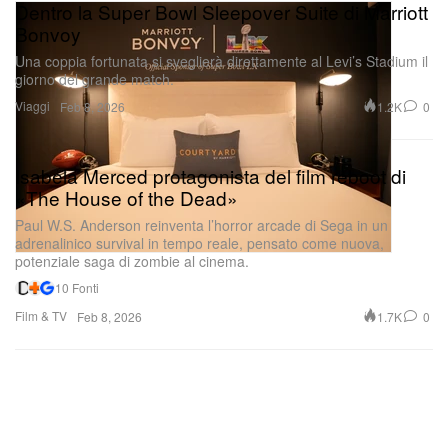
Dentro la Super Bowl Sleepover Suite di Marriott
Bonvoy
Una coppia fortunata si sveglierà direttamente al Levi’s Stadium il
giorno del grande match.
Viaggi
1.2K
0
Feb 8, 2026
Isabela Merced protagonista del film reboot di
«The House of the Dead»
Paul W.S. Anderson reinventa l’horror arcade di Sega in un
adrenalinico survival in tempo reale, pensato come nuova,
potenziale saga di zombie al cinema.
10 Fonti
Film & TV
1.7K
0
Feb 8, 2026