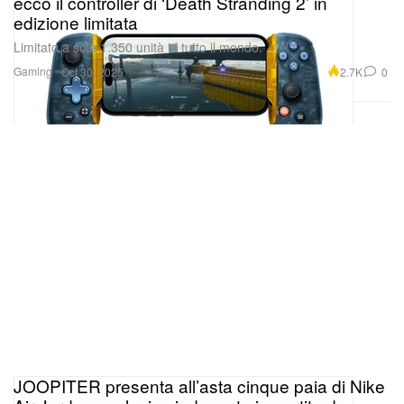
ecco il controller di ‘Death Stranding 2’ in
edizione limitata
Limitato a sole 1.350 unità in tutto il mondo.
Gaming
2.7K
0
Oct 30, 2025
JOOPITER presenta all’asta cinque paia di Nike