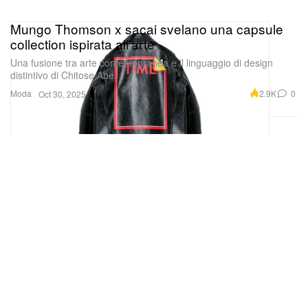
Mungo Thomson x sacai svelano una capsule
collection ispirata all’arte
Una fusione tra arte contemporanea e il linguaggio di design
distintivo di Chitose Abe.
Moda
2.9K
0
Oct 30, 2025