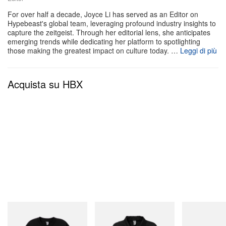
con Shorts coordinati—disponibile nei classici Navy,
For over half a decade, Joyce Li has served as an Editor on
Hypebeast's global team, leveraging profound industry insights to
Black e White—garantisce massima traspirabilità
capture the zeitgeist. Through her editorial lens, she anticipates
abbinata a grafiche decise dal sapore atletico.
emerging trends while dedicating her platform to spotlighting
those making the greatest impact on culture today. …
Leggi di più
La collezione Palace Summer 2026 Drop 5 uscirà il
5 giugno alle 11:00 BST in UK, Europa e USA nei
Acquista su HBX
negozi fisici Palace e
online
mentre chi si trova in
Giappone, Corea, Cina e Australia potrà acquistare
il drop il giorno successivo, il 6 giugno, alle 11:00
ora locale.
INITIAL
INITIAL
Mastermind Wor
Billionaire Boys Club X Initial
Billionaire Boys Club X Initial
Mastermind Wor