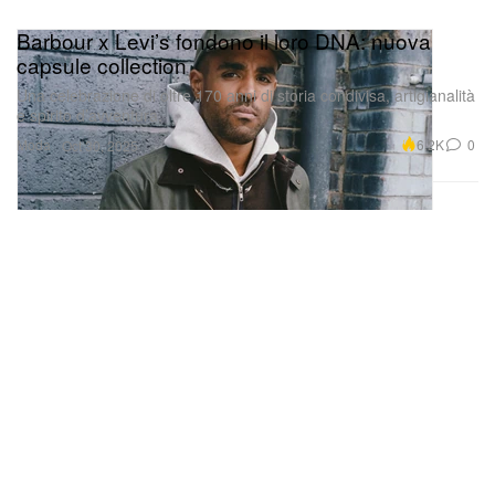
Barbour x Levi’s fondono il loro DNA: nuova
capsule collection
Una celebrazione di oltre 170 anni di storia condivisa, artigianalità
e spirito d’avventura.
Moda
6.2K
0
Oct 30, 2025