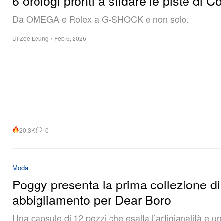
6 orologi pronti a sfidare le piste di C
Da OMEGA e Rolex a G-SHOCK e non solo.
Di
Zoe Leung
/
Feb 6, 2026
20.3K
0
Moda
Poggy presenta la prima collezione di
abbigliamento per Dear Boro
Una capsule di 12 pezzi che esalta l’artigianalità e u