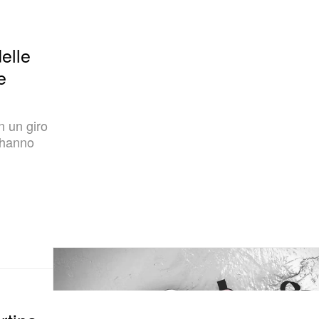
elle
e
in un giro
 hanno