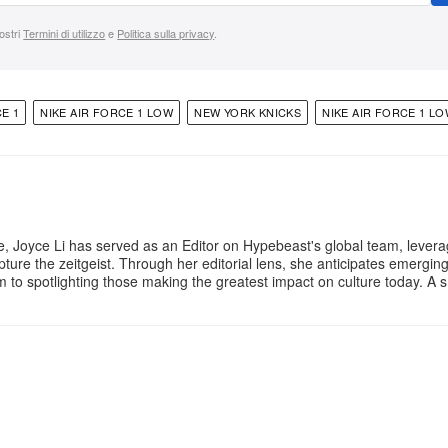
nostri
Termini di utilizzo
e
Politica sulla privacy
.
E 1
NIKE AIR FORCE 1 LOW
NEW YORK KNICKS
NIKE AIR FORCE 1 LO
e, Joyce Li has served as an Editor on Hypebeast's global team, lever
apture the zeitgeist. Through her editorial lens, she anticipates emergin
rm to spotlighting those making the greatest impact on culture today. A