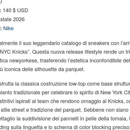
0
140 $ USD
:
state 2026
Nike
:
almente il suo leggendario catalogo di sneakers con l’arri
NYC Knicks”. Questa nuova release lifestyle rende un tri
stica newyorkese, trasferendo l’estetica inconfondibile del
iù iconica delle silhouette da parquet.
sfrutta la classica costruzione low-top come base struttur
anto tradizionale per celebrare lo spirito di New York Cit
distintivi ispirati al team che rendono omaggio ai Knicks, 
ra stile street e tradizione del parquet. Sebbene non sian
ettaglio la suddivisione dei pannelli in pelle della tomaia, 
ding sulla linguetta e lo schema di color blocking preciso