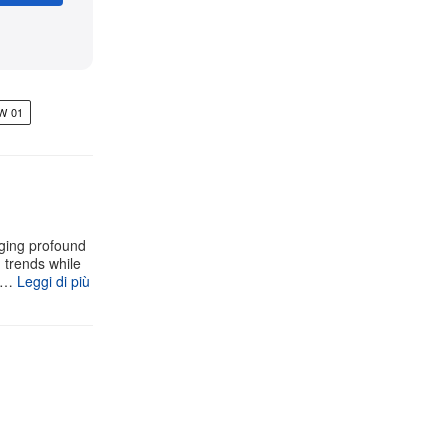
W 01
aging profound
g trends while
 s…
Leggi di più