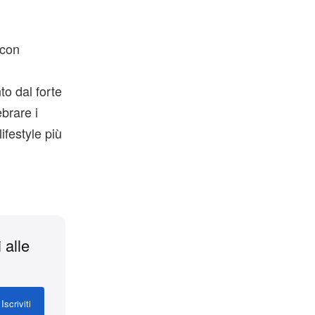
 con
to dal forte
ebrare i
lifestyle più
 alle
Iscriviti