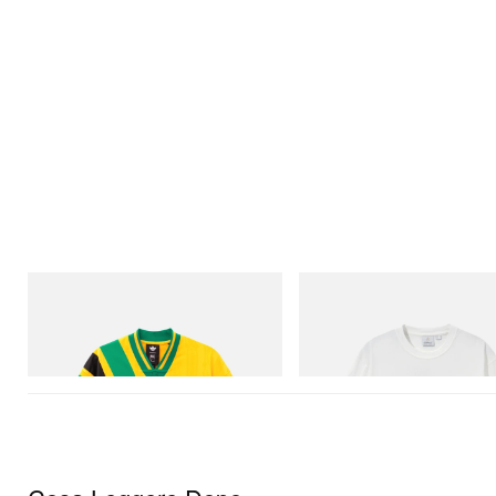
adidas Originals
Gramicci
Adidas Originals X Brain Dead Disney
Joker Tee
Football Jersey
Acquista ora
Acquista ora