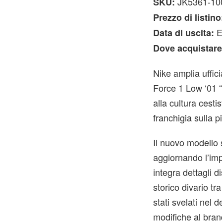
JK5361-10
SKU:
Prezzo di listino
E
Data di uscita:
Dove acquistare
Nike amplia uffici
Force 1 Low ‘01 “
alla cultura cesti
franchigia sulla p
Il nuovo modello 
aggiornando l’impi
integra dettagli 
storico divario t
stati svelati nel d
modifiche al bran