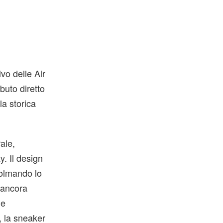
vo delle Air
buto diretto
la storica
ale,
y. Il design
colmando lo
o ancora
le
, la sneaker