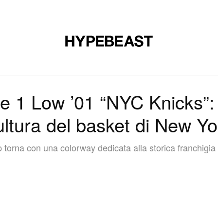
CALZATURE
ARTE
DESIGN
MUSICA
STILE DI VITA
ce 1 Low ’01 “NYC Knicks”:
ultura del basket di New Yo
 torna con una colorway dedicata alla storica franchigi