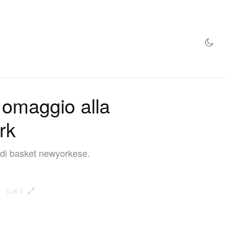
NEGOZIO
 omaggio alla
rk
a di basket newyorkese.
1 of 4