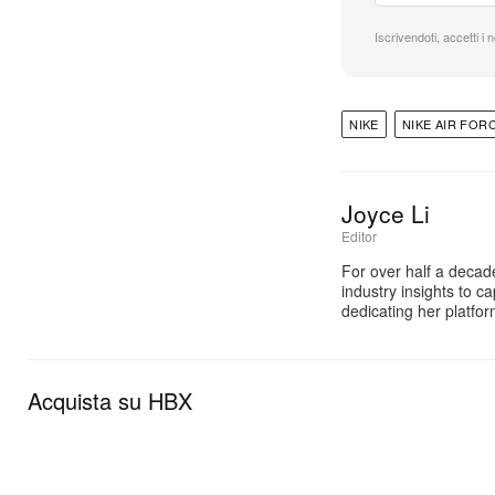
Iscrivendoti, accetti i 
NIKE
NIKE AIR FORC
Joyce Li
Editor
For over half a decad
industry insights to c
dedicating her platfo
Acquista su HBX