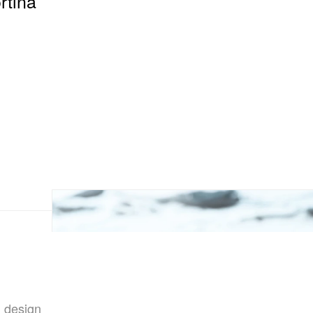
ortina
n design