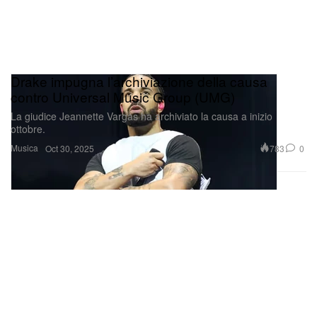
Drake impugna l’archiviazione della causa
contro Universal Music Group (UMG)
La giudice Jeannette Vargas ha archiviato la causa a inizio
ottobre.
Musica
783
0
Oct 30, 2025