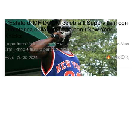
L'Estate di MF DOOM celebra il Supervillain con
una storica collaborazione con i New York
Knicks
La partnership include capi esclusivi firmati Mitchell & Ness e New
Era: il drop è fissato per DOOMSDAY, 31 ottobre.
Moda
30.2K
0
Oct 30, 2025