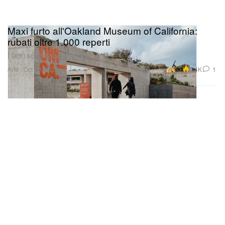
Maxi furto all'Oakland Museum of California:
rubati oltre 1.000 reperti
I ladri sono ancora in fuga.
Arte
2.4K
1
Oct 30, 2025