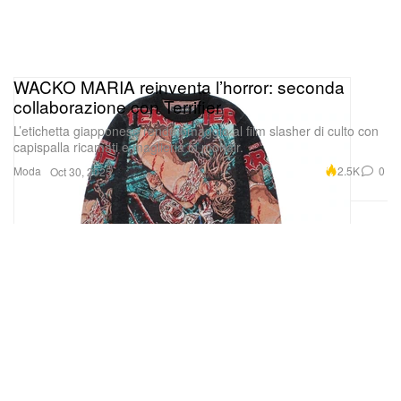
WACKO MARIA reinventa l’horror: seconda
collaborazione con Terrifier
L’etichetta giapponese rende omaggio al film slasher di culto con
capispalla ricamati e maglieria in mohair.
Moda
2.5K
0
Oct 30, 2025