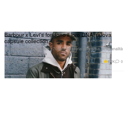
Barbour x Levi’s fondono il loro DNA: nuova
capsule collection
Una celebrazione di oltre 170 anni di storia condivisa, artigianalità
e spirito d’avventura.
Moda
6.2K
0
Oct 30, 2025