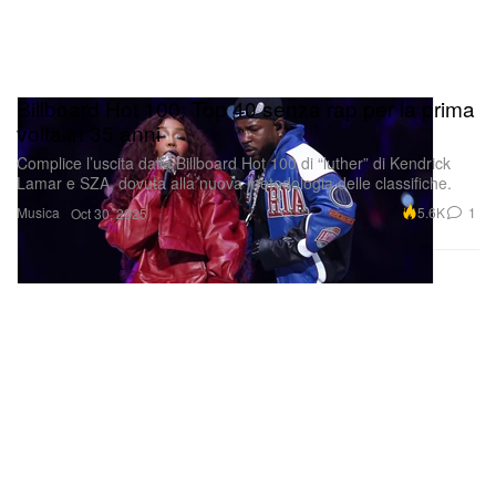
Billboard Hot 100: Top 40 senza rap per la prima
volta in 35 anni
Complice l’uscita dalla Billboard Hot 100 di “luther” di Kendrick
Lamar e SZA, dovuta alla nuova metodologia delle classifiche.
Musica
5.6K
1
Oct 30, 2025