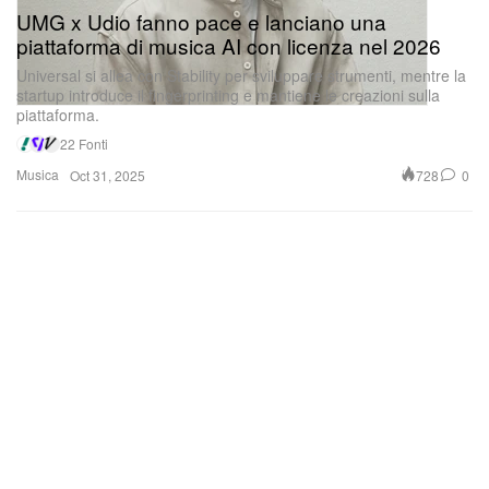
UMG x Udio fanno pace e lanciano una
piattaforma di musica AI con licenza nel 2026
Universal si allea con Stability per sviluppare strumenti, mentre la
startup introduce il fingerprinting e mantiene le creazioni sulla
piattaforma.
22 Fonti
Musica
728
0
Oct 31, 2025