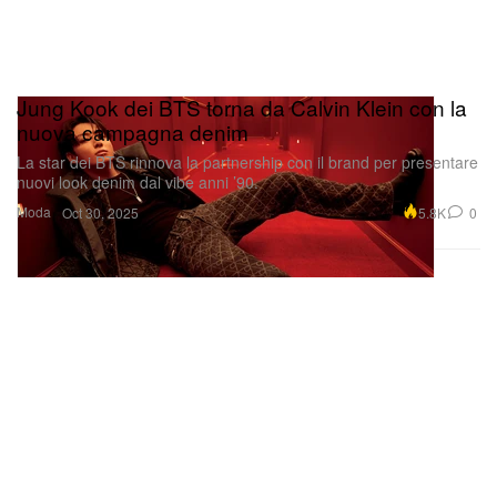
Jung Kook dei BTS torna da Calvin Klein con la
nuova campagna denim
La star dei BTS rinnova la partnership con il brand per presentare
nuovi look denim dal vibe anni ’90.
Moda
5.8K
0
Oct 30, 2025