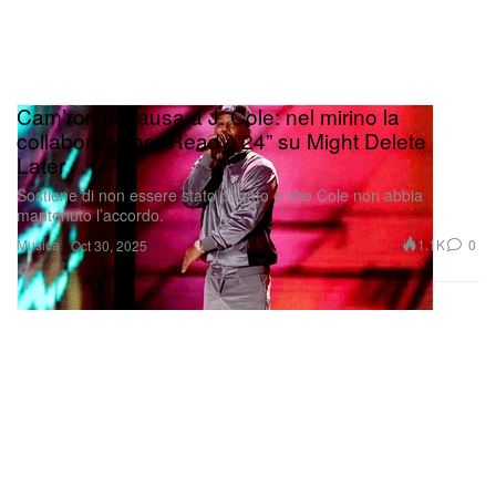
Cam’ron fa causa a J. Cole: nel mirino la
collaborazione “Ready ‘24” su Might Delete
Later
Sostiene di non essere stato pagato e che Cole non abbia
mantenuto l’accordo.
Musica
1.1K
0
Oct 30, 2025