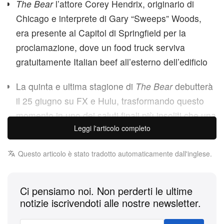
The Bear
l’attore Corey Hendrix, originario di
Chicago e interprete di Gary “Sweeps” Woods,
era presente al Capitol di Springfield per la
proclamazione, dove un food truck serviva
gratuitamente Italian beef all’esterno dell’edificio
La quinta e ultima stagione di
The Bear
debutterà
il 25 giugno su FX e Hulu, trasformando questo
momento in uno dei saluti finali più insoliti che una
Leggi l'articolo completo
serie TV abbia mai ricevuto
Il General Assembly dell’Illinois ha ufficialmente
Questo articolo è stato tradotto automaticamente dall'inglese.
dichiarato il panino con Italian beef il panino simbolo
dello Stato e vorrebbe che
The Bear
sapesse di
Ci pensiamo noi. Non perderti le ultime
aver avuto un ruolo in tutto questo. In una
notizie iscrivendoti alle nostre newsletter.
risoluzione formale approvata il 20 maggio, il