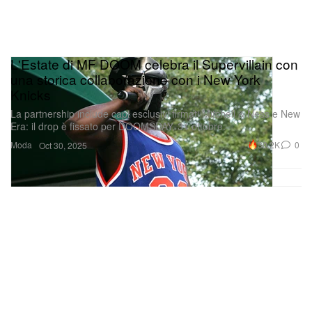
L'Estate di MF DOOM celebra il Supervillain con
una storica collaborazione con i New York
Knicks
La partnership include capi esclusivi firmati Mitchell & Ness e New
Era: il drop è fissato per DOOMSDAY, 31 ottobre.
Moda
30.2K
0
Oct 30, 2025