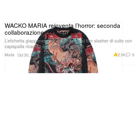
WACKO MARIA reinventa l’horror: seconda
collaborazione con Terrifier
L’etichetta giapponese rende omaggio al film slasher di culto con
capispalla ricamati e maglieria in mohair.
Moda
2.5K
0
Oct 30, 2025