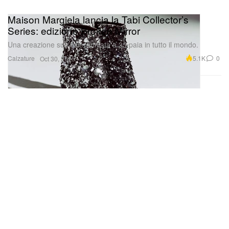
Maison Margiela lancia la Tabi Collector’s
Series: edizione Broken Mirror
Una creazione surreale, limitata a 25 paia in tutto il mondo.
Calzature
5.1K
0
Oct 30, 2025