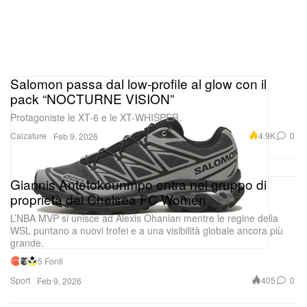
Salomon passa dal low-profile al glow con il
pack “NOCTURNE VISION”
Protagoniste le XT-6 e le XT-WHISPER.
Calzature
4.9K
0
Feb 9, 2026
Giannis Antetokounmpo entra nel gruppo di
proprietà del Chelsea FC Women
L’NBA MVP si unisce ad Alexis Ohanian mentre le regine della
WSL puntano a nuovi trofei e a una visibilità globale ancora più
grande.
5 Fonti
Sport
405
0
Feb 9, 2026