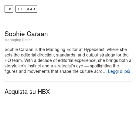
operaie e migratorie e dello spirito di resilienza,
FX
THE BEAR
creatività ed eccellenza che definisce il popolo
dell’Illinois”. Fuori dal Capitol c’era anche un food
truck parcheggiato che serviva gratuitamente Italian
Sophie Caraan
beef, un dettaglio che fa chiedere perché così poche
Managing Editor
sedute legislative si concludano in questo modo.
Sophie Caraan is the Managing Editor at Hypebeast, where she
sets the editorial direction, standards, and output strategy for the
HQ team. With a decade of editorial experience, she brings both a
Hendrix, che interpreta Gary “Sweeps” Woods nella
storyteller's instinct and a strategist's eye — spotlighting the
serie ed è cresciuto a Chicago, ha rappresentato la
figures and movements that shape the culture acro…
Leggi di più
produzione all’evento insieme ai deputati statali Rick
Ryan e Dave Vella e allo Speaker della Illinois
Acquista su HBX
House Emanuel “Chris” Welch. La serie ha girato
tutte e cinque le stagioni a Chicago e dintorni,
usando Mr. Beef in Orleans Street, nel quartiere
River North, come location e come ispirazione per
l’Original Beef of Chicagoland. Il fatto che il vero