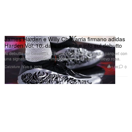
James Harden e Willy Chavarria firmano adidas
Harden Vol. 10: data d’uscita e info sul debutto
Al debutto coi Cavaliers, il Barba porta l’alta moda sul parquet con
una signature argentata impreziosita da dettagli in rilievo rosa.
Calzature
1.9K
0
Feb 9, 2026