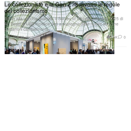
Le collezioniste e la Gen Z riscrivono le regole
del collezionismo
Addio alla vecchia guardia: il Survey of Global Collecting 2025 di
Art Basel & UBS fornisce dati a sostegno delle nuove voci che
guidano il cambiamento.
Arte
1.5K
0
Oct 30, 2025