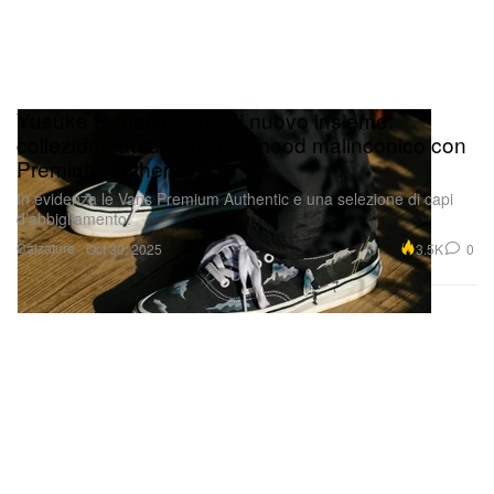
Yusuke Hanai e Vans di nuovo insieme:
collezione autunnale dal mood malinconico con
Premium Authentic
In evidenza le Vans Premium Authentic e una selezione di capi
d’abbigliamento.
Calzature
3.5K
0
Oct 30, 2025