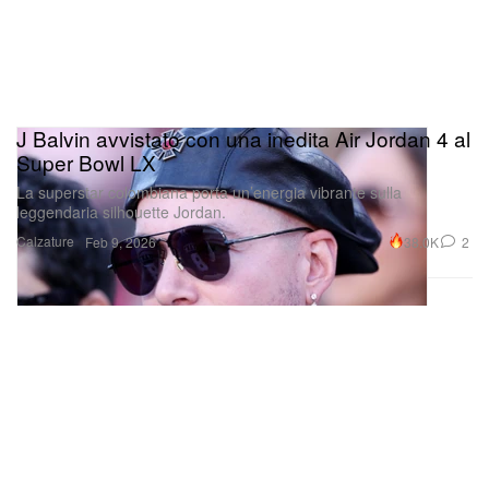
J Balvin avvistato con una inedita Air Jordan 4 al
Super Bowl LX
La superstar colombiana porta un’energia vibrante sulla
leggendaria silhouette Jordan.
Calzature
38.0K
2
Feb 9, 2026