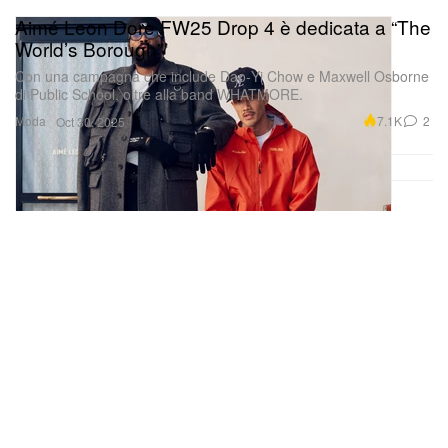
Aimé Leon Dore FW25 Drop 4 è dedicata a “The
World’s Borough”
Con una campagna che include Dao‑Yi Chow e Maxwell Osborne
di Public School, oltre alla band WHATMORE.
Moda
7.1K
2
Oct 30, 2025