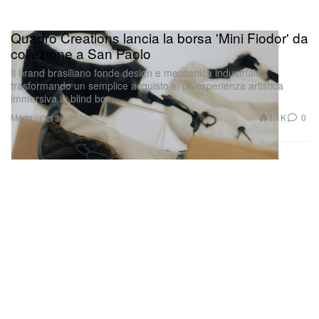
Quadro Creations lancia la borsa 'Mini Fiodor' da
collezione a San Paolo
Il brand brasiliano fonde design e meccanica industriale,
trasformando un semplice acquisto in un’esperienza artistica
immersiva in blind box.
Moda
1.1K
0
Oct 30, 2025