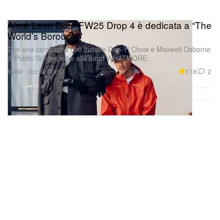
Aimé Leon Dore FW25 Drop 4 è dedicata a “The
World’s Borough”
Con una campagna che include Dao‑Yi Chow e Maxwell Osborne
di Public School, oltre alla band WHATMORE.
Moda
7.1K
2
Oct 30, 2025