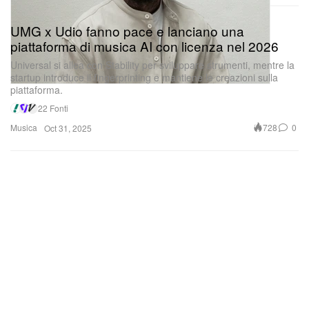
UMG x Udio fanno pace e lanciano una
piattaforma di musica AI con licenza nel 2026
Universal si allea con Stability per sviluppare strumenti, mentre la
startup introduce il fingerprinting e mantiene le creazioni sulla
piattaforma.
22 Fonti
Musica
728
0
Oct 31, 2025