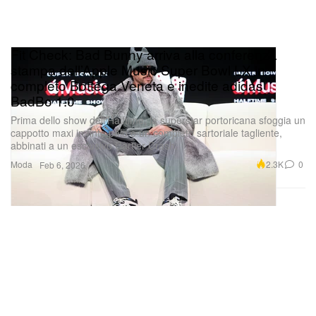
Fit Check: Bad Bunny arriva alla conferenza
stampa dell’Apple Music Super Bowl LX in
completo Bottega Veneta e inedite adidas
BadBo 1.0
Prima dello show dell’Halftime, la superstar portoricana sfoggia un
cappotto maxi in finto pelo e un completo sartoriale tagliente,
abbinati a un esclusivo Cartier Crash.
Moda
2.3K
0
Feb 6, 2026