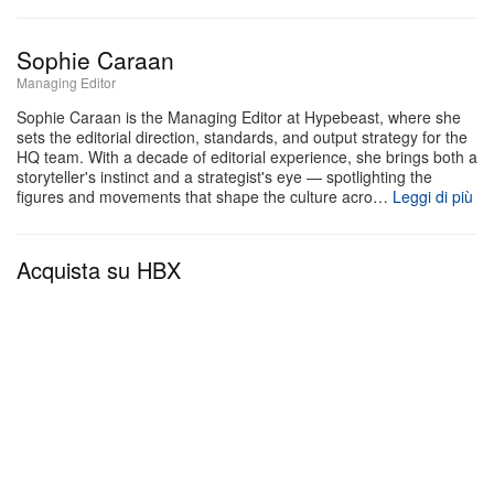
conservando il carattere essenziale della silhouette.
I due inediti Paraboot introdotti in questa costruzione
Sophie Caraan
la distinguono da una semplice variazione di
Managing Editor
materiali. I passalacci sono stati ridisegnati da zero,
Sophie Caraan is the Managing Editor at Hypebeast, where she
con posizione e dimensioni perfezionate attraverso
sets the editorial direction, standards, and output strategy for the
HQ team. With a decade of editorial experience, she brings both a
numerosi passaggi per bilanciare l’impatto visivo
storyteller's instinct and a strategist's eye — spotlighting the
figures and movements that shape the culture acro…
Leggi di più
con la performance funzionale della scarpa come
oggetto allacciato. E i lacci extra-large, che non
erano mai apparsi prima su una Paraboot,
Acquista su HBX
aggiungono volume e un accento contemporaneo
alla punta, facendo sì che l’intera costruzione
sembri leggermente più importante e presente sul
piede.
Il rapporto tra International Gallery BEAMS e
Paraboot è così consolidato che progetti come