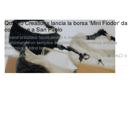
Quadro Creations lancia la borsa 'Mini Fiodor' da
collezione a San Paolo
Il brand brasiliano fonde design e meccanica industriale,
trasformando un semplice acquisto in un’esperienza artistica
immersiva in blind box.
Moda
1.1K
0
Oct 30, 2025