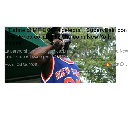
L'Estate di MF DOOM celebra il Supervillain con
una storica collaborazione con i New York
Knicks
La partnership include capi esclusivi firmati Mitchell & Ness e New
Era: il drop è fissato per DOOMSDAY, 31 ottobre.
Moda
30.2K
0
Oct 30, 2025