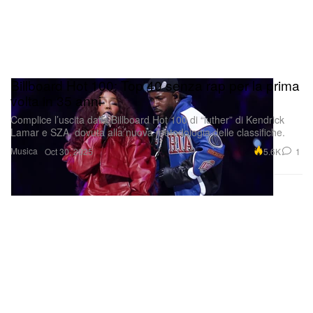
Billboard Hot 100: Top 40 senza rap per la prima
volta in 35 anni
Complice l’uscita dalla Billboard Hot 100 di “luther” di Kendrick
Lamar e SZA, dovuta alla nuova metodologia delle classifiche.
Musica
5.6K
1
Oct 30, 2025