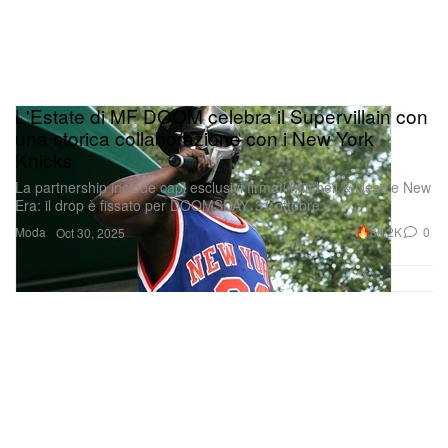
L'Estate di MF DOOM celebra il Supervillain con
una storica collaborazione con i New York
Knicks
La partnership include capi esclusivi firmati Mitchell & Ness e New
Era: il drop è fissato per DOOMSDAY, 31 ottobre.
Moda
30.2K
0
Oct 30, 2025