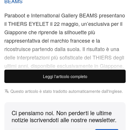
BEAMS
Paraboot e International Gallery BEAMS presentano
il THIERS EYELET il 22 maggio, un’esclusiva per il
Giappone che riprende la silhouette più
rappresentativa del marchio francese e la
ricostruisce partendo dalla suola. Il risultato è una
delle interpretazioni più sofisticate del THIERS degli
ultimi anni, disponibile esclusivamente in Giappone.
Leggi l'articolo completo
La costruzione parte dalla pianta del piede e si
sviluppa verso l’alto. La ROCAD SOLE è una
Questo articolo è stato tradotto automaticamente dall'inglese.
specifica pensata esclusivamente per il mercato
giapponese, assente in qualsiasi versione
Ci pensiamo noi. Non perderti le ultime
internazionale del THIERS, e conferisce a questa
notizie iscrivendoti alle nostre newsletter.
edizione un’esclusività tecnica che va oltre la