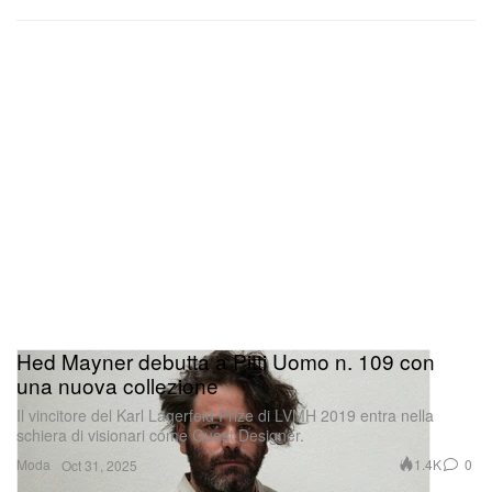
Hed Mayner debutta a Pitti Uomo n. 109 con
una nuova collezione
Il vincitore del Karl Lagerfeld Prize di LVMH 2019 entra nella
schiera di visionari come Guest Designer.
Moda
1.4K
0
Oct 31, 2025