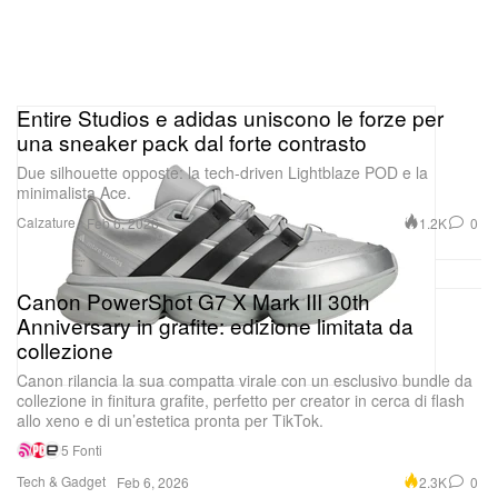
Entire Studios e adidas uniscono le forze per
una sneaker pack dal forte contrasto
Due silhouette opposte: la tech-driven Lightblaze POD e la
minimalista Ace.
Calzature
1.2K
0
Feb 6, 2026
Canon PowerShot G7 X Mark III 30th
Anniversary in grafite: edizione limitata da
collezione
Canon rilancia la sua compatta virale con un esclusivo bundle da
collezione in finitura grafite, perfetto per creator in cerca di flash
allo xeno e di un’estetica pronta per TikTok.
5 Fonti
Tech & Gadget
2.3K
0
Feb 6, 2026