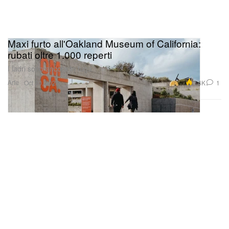
Maxi furto all'Oakland Museum of California:
rubati oltre 1.000 reperti
I ladri sono ancora in fuga.
Arte
2.4K
1
Oct 30, 2025