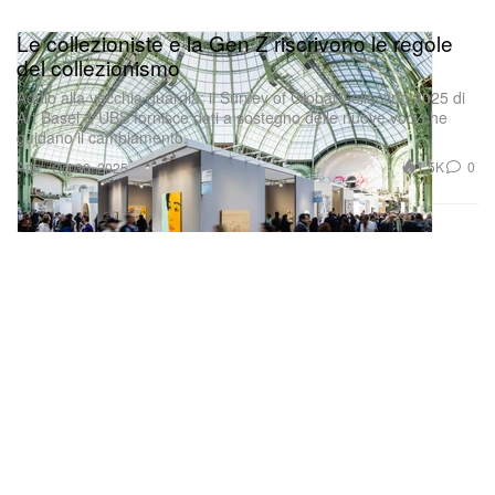
Le collezioniste e la Gen Z riscrivono le regole
del collezionismo
Addio alla vecchia guardia: il Survey of Global Collecting 2025 di
Art Basel & UBS fornisce dati a sostegno delle nuove voci che
guidano il cambiamento.
Arte
1.5K
0
Oct 30, 2025