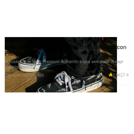
Yusuke Hanai e Vans di nuovo insieme:
collezione autunnale dal mood malinconico con
Premium Authentic
In evidenza le Vans Premium Authentic e una selezione di capi
d’abbigliamento.
Calzature
3.5K
0
Oct 30, 2025