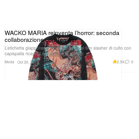
WACKO MARIA reinventa l’horror: seconda
collaborazione con Terrifier
L’etichetta giapponese rende omaggio al film slasher di culto con
capispalla ricamati e maglieria in mohair.
Moda
2.5K
0
Oct 30, 2025