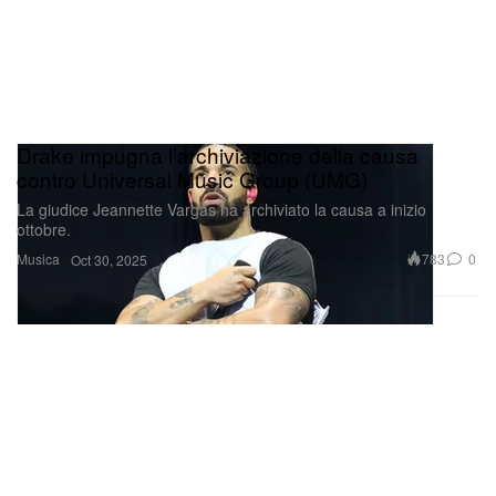
Drake impugna l’archiviazione della causa
contro Universal Music Group (UMG)
La giudice Jeannette Vargas ha archiviato la causa a inizio
ottobre.
Musica
783
0
Oct 30, 2025