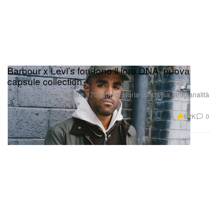
Barbour x Levi’s fondono il loro DNA: nuova
capsule collection
Una celebrazione di oltre 170 anni di storia condivisa, artigianalità
e spirito d’avventura.
Moda
6.2K
0
Oct 30, 2025