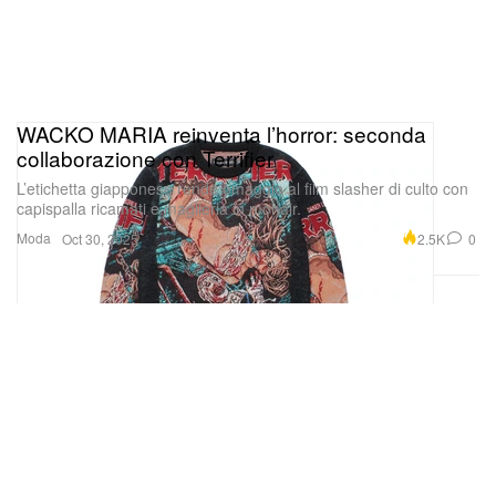
WACKO MARIA reinventa l’horror: seconda
collaborazione con Terrifier
L’etichetta giapponese rende omaggio al film slasher di culto con
capispalla ricamati e maglieria in mohair.
Moda
2.5K
0
Oct 30, 2025