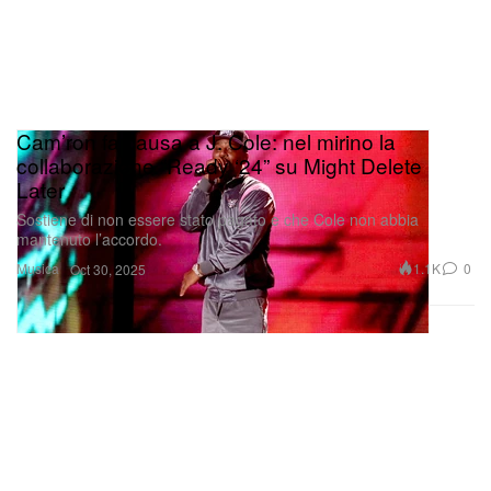
Cam’ron fa causa a J. Cole: nel mirino la
collaborazione “Ready ‘24” su Might Delete
Later
Sostiene di non essere stato pagato e che Cole non abbia
mantenuto l’accordo.
Musica
1.1K
0
Oct 30, 2025