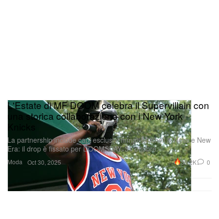
L'Estate di MF DOOM celebra il Supervillain con
una storica collaborazione con i New York
Knicks
La partnership include capi esclusivi firmati Mitchell & Ness e New
Era: il drop è fissato per DOOMSDAY, 31 ottobre.
Moda
30.2K
0
Oct 30, 2025