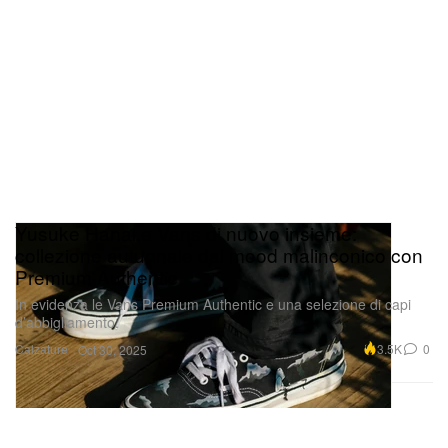
Yusuke Hanai e Vans di nuovo insieme:
collezione autunnale dal mood malinconico con
Premium Authentic
In evidenza le Vans Premium Authentic e una selezione di capi
d’abbigliamento.
Calzature
3.5K
0
Oct 30, 2025