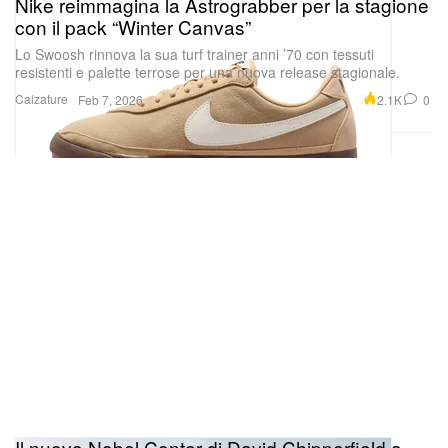
Nike reimmagina la Astrograbber per la stagione
degli anni ’50 hanno già alzato l’asticella delle
con il pack “Winter Canvas”
aspettative.
Una data di uscita ufficiale per la
Peaky
Lo Swoosh rinnova la sua turf trainer anni ’70 con tessuti
Blinders
sequel series non è ancora stata
resistenti e palette terrose per una nuova release stagionale.
annunciata, ma debutterà in seguito su BBC One e
Calzature
2.1K
0
Feb 7, 2026
BBC iPlayer nel Regno Unito, per poi arrivare in
streaming in tutto il mondo su Netflix.
Il nuovo Nobel Center di David Chipperfield a