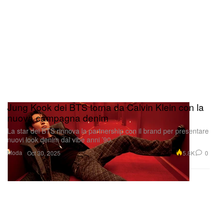
Jung Kook dei BTS torna da Calvin Klein con la
nuova campagna denim
La star dei BTS rinnova la partnership con il brand per presentare
nuovi look denim dal vibe anni ’90.
Moda
5.8K
0
Oct 30, 2025