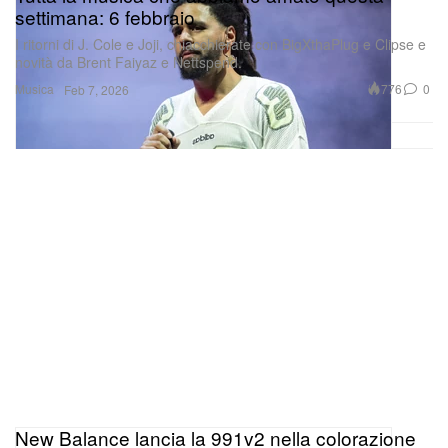
settimana: 6 febbraio
I ritorni di J. Cole e Joji, chiacchierate con BigXthaPlug e Clipse e
novità da Brent Faiyaz e Nettspend.
Musica
776
0
Feb 7, 2026
New Balance lancia la 991v2 nella colorazione