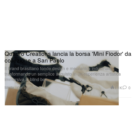
Quadro Creations lancia la borsa 'Mini Fiodor' da
collezione a San Paolo
Il brand brasiliano fonde design e meccanica industriale,
trasformando un semplice acquisto in un’esperienza artistica
immersiva in blind box.
Moda
1.1K
0
Oct 30, 2025