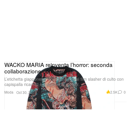
WACKO MARIA reinventa l’horror: seconda
collaborazione con Terrifier
L’etichetta giapponese rende omaggio al film slasher di culto con
capispalla ricamati e maglieria in mohair.
Moda
2.5K
0
Oct 30, 2025