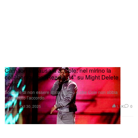
Cam’ron fa causa a J. Cole: nel mirino la
collaborazione “Ready ‘24” su Might Delete
Later
Sostiene di non essere stato pagato e che Cole non abbia
mantenuto l’accordo.
Musica
1.1K
0
Oct 30, 2025