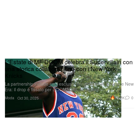
L'Estate di MF DOOM celebra il Supervillain con
una storica collaborazione con i New York
Knicks
La partnership include capi esclusivi firmati Mitchell & Ness e New
Era: il drop è fissato per DOOMSDAY, 31 ottobre.
Moda
30.2K
0
Oct 30, 2025