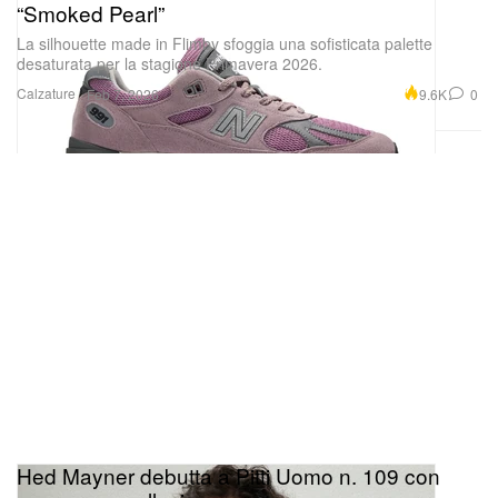
“Smoked Pearl”
La silhouette made in Flimby sfoggia una sofisticata palette
desaturata per la stagione Primavera 2026.
Calzature
9.6K
0
Feb 7, 2026
Hed Mayner debutta a Pitti Uomo n. 109 con