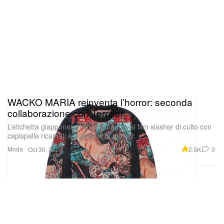
WACKO MARIA reinventa l’horror: seconda
collaborazione con Terrifier
L’etichetta giapponese rende omaggio al film slasher di culto con
capispalla ricamati e maglieria in mohair.
Moda
2.5K
0
Oct 30, 2025