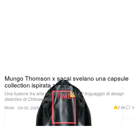
Mungo Thomson x sacai svelano una capsule
collection ispirata all’arte
Una fusione tra arte contemporanea e il linguaggio di design
distintivo di Chitose Abe.
Moda
2.9K
0
Oct 30, 2025