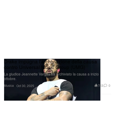
Drake impugna l’archiviazione della causa
contro Universal Music Group (UMG)
La giudice Jeannette Vargas ha archiviato la causa a inizio
ottobre.
Musica
783
0
Oct 30, 2025