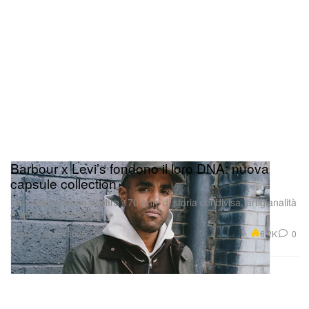
Barbour x Levi’s fondono il loro DNA: nuova
capsule collection
Una celebrazione di oltre 170 anni di storia condivisa, artigianalità
e spirito d’avventura.
Moda
6.2K
0
Oct 30, 2025