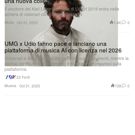
una nuova collezione
Il vincitore del Karl Lagerfeld Prize di LVMH 2019 entra nella
schiera di visionari come Guest Designer.
Moda
1.4K
0
Oct 31, 2025
UMG x Udio fanno pace e lanciano una
piattaforma di musica AI con licenza nel 2026
Universal si allea con Stability per sviluppare strumenti, mentre la
startup introduce il fingerprinting e mantiene le creazioni sulla
piattaforma.
22 Fonti
Musica
728
0
Oct 31, 2025