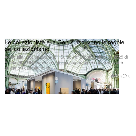
Le collezioniste e la Gen Z riscrivono le regole
del collezionismo
Addio alla vecchia guardia: il Survey of Global Collecting 2025 di
Art Basel & UBS fornisce dati a sostegno delle nuove voci che
guidano il cambiamento.
Arte
1.5K
0
Oct 30, 2025