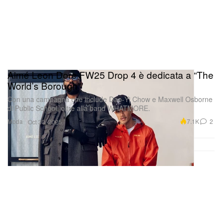
Aimé Leon Dore FW25 Drop 4 è dedicata a “The
World’s Borough”
Con una campagna che include Dao‑Yi Chow e Maxwell Osborne
di Public School, oltre alla band WHATMORE.
Moda
7.1K
2
Oct 30, 2025