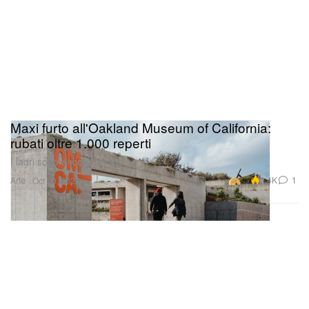
Maxi furto all'Oakland Museum of California:
rubati oltre 1.000 reperti
I ladri sono ancora in fuga.
Arte
2.4K
1
Oct 30, 2025