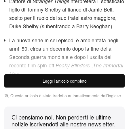
L’attore di
Stranger Things
interpreterà il sofisticato
figlio di Tommy Shelby al fianco di Jamie Bell,
scelto per il ruolo del suo fratellastro maggiore,
Duke Shelby (subentrando a Barry Keoghan).
La nuova serie in sei episodi è ambientata negli
anni ’50, circa un decennio dopo la fine della
Seconda guerra mondiale e dopo l’uscita del
recente film spin-off
Peaky Blinders
,
The Immortal
Man
Leggi l'articolo completo
L’universo di
Peaky Blinders
sta ufficialmente
passando il testimone a una nuova generazione.
Questo articolo è stato tradotto automaticamente dall'inglese.
Dopo l’epica conclusione dell’era di Cillian Murphy
nei panni del patriarca Tommy Shelby nel recente
Ci pensiamo noi. Non perderti le ultime
lungometraggio
The Immortal Man
, il franchise si
notizie iscrivendoti alle nostre newsletter.