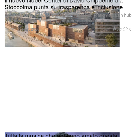
Stoccolma punta su trasparenza e inclusione
La nuova sede sul waterfront della Nobel Foundation sarà un hub
in legno dedicato a scienza, letteratura e dialogo globale.
Design
824
0
Feb 7, 2026
Tutta la musica che abbiamo amato questa