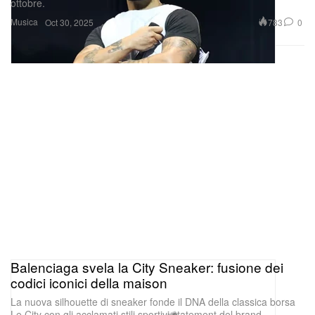
ottobre.
Musica
783
0
Oct 30, 2025
Balenciaga svela la City Sneaker: fusione dei
codici iconici della maison
La nuova silhouette di sneaker fonde il DNA della classica borsa
Le City con gli acclamati stili sportivi statement del brand.