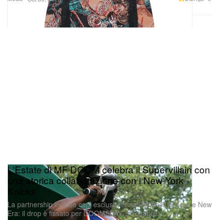
L'Estate di MF DOOM celebra il Supervillain con
una storica collaborazione con i New York
Knicks
La partnership include capi esclusivi firmati Mitchell & Ness e New
Era: il drop è fissato per DOOMSDAY, 31 ottobre.