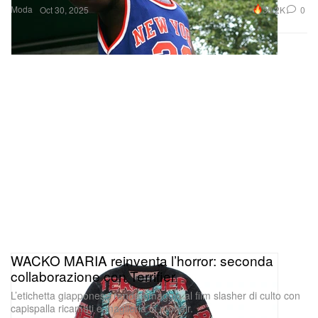
Moda
30.2K
0
Oct 30, 2025
WACKO MARIA reinventa l’horror: seconda
collaborazione con Terrifier
L’etichetta giapponese rende omaggio al film slasher di culto con
capispalla ricamati e maglieria in mohair.