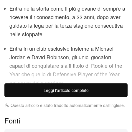
Entra nella storia come il più giovane di sempre a
ricevere il riconoscimento, a 22 anni, dopo aver
guidato la lega per la terza stagione consecutiva
nelle stoppate
Entra in un club esclusivo insieme a Michael
Jordan e David Robinson, gli unici giocatori
capaci di conquistare sia il titolo di Rookie of the
Year che quello di Defensive Player of the Year
nel corso della carriera
Leggi l'articolo completo
La superstar dei San Antonio Spurs Victor
Wembanyama continua a infrangere ogni
Questo articolo è stato tradotto automaticamente dall'inglese.
aspettativa: è stato ufficialmente nominato NBA
Fonti
Defensive Player of the Year 2025-26. Ricevuto il
riconoscimento lunedì, il fenomeno da 7 piedi e 4