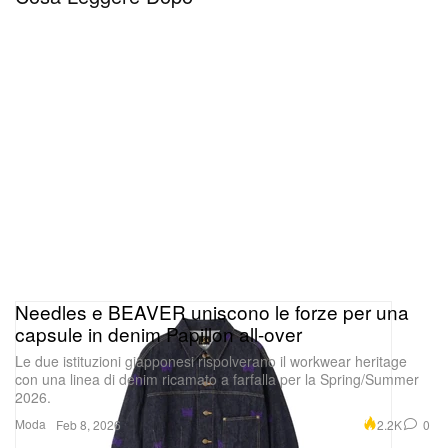
Con il trofeo difensivo già in bacheca, il talento
trascendente resta inoltre uno dei grandi favoriti per
il premio di MVP, in corsa insieme a Nikola Jokic e
Shai Gilgeous-Alexander per il massimo
riconoscimento individuale.
Needles e BEAVER uniscono le forze per una
capsule in denim Papillon all-over
Le due istituzioni giapponesi rispolverano il workwear heritage
con una linea di denim ricamato a farfalla per la Spring/Summer
2026.
Moda
2.2K
0
Feb 8, 2026