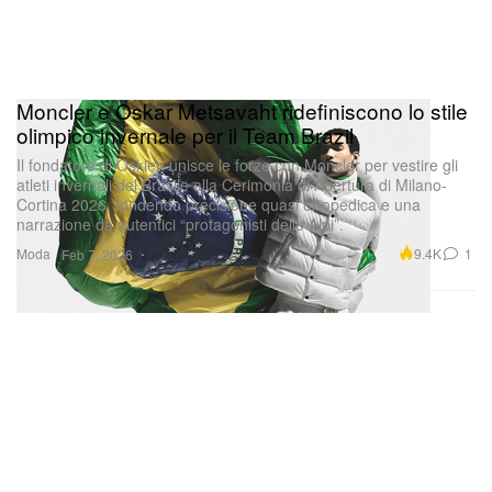
Moncler e Oskar Metsavaht ridefiniscono lo stile
olimpico invernale per il Team Brazil
Il fondatore di Osklen unisce le forze con Moncler per vestire gli
atleti invernali del Brasile alla Cerimonia di Apertura di Milano-
Cortina 2026, fondendo precisione quasi ortopedica e una
narrazione da autentici “protagonisti delle Alpi”.
Moda
9.4K
1
Feb 7, 2026