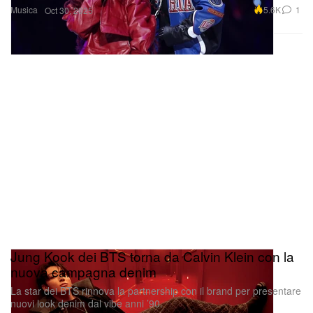
Musica
5.6K
1
Oct 30, 2025
Jung Kook dei BTS torna da Calvin Klein con la
nuova campagna denim
La star dei BTS rinnova la partnership con il brand per presentare
nuovi look denim dal vibe anni ’90.