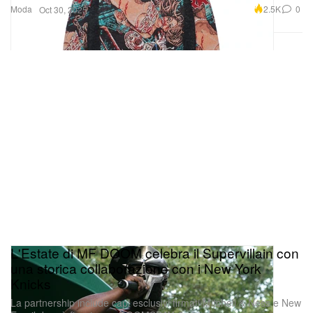
Moda
2.5K
0
Oct 30, 2025
L'Estate di MF DOOM celebra il Supervillain con
una storica collaborazione con i New York
Knicks
La partnership include capi esclusivi firmati Mitchell & Ness e New