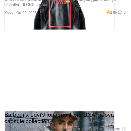
distintivo di Chitose Abe.
Moda
2.9K
0
Oct 30, 2025
Barbour x Levi’s fondono il loro DNA: nuova
capsule collection
Una celebrazione di oltre 170 anni di storia condivisa, artigianalità