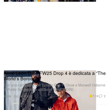
Aimé Leon Dore FW25 Drop 4 è dedicata a “The
World’s Borough”
Con una campagna che include Dao‑Yi Chow e Maxwell Osborne
di Public School, oltre alla band WHATMORE.
Moda
7.1K
2
Oct 30, 2025