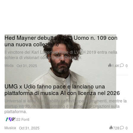
Hed Mayner debutta a Pitti Uomo n. 109 con
una nuova collezione
Il vincitore del Karl Lagerfeld Prize di LVMH 2019 entra nella
schiera di visionari come Guest Designer.
Moda
1.4K
0
Oct 31, 2025
UMG x Udio fanno pace e lanciano una
piattaforma di musica AI con licenza nel 2026
Universal si allea con Stability per sviluppare strumenti, mentre la
startup introduce il fingerprinting e mantiene le creazioni sulla
piattaforma.
22 Fonti
Musica
728
0
Oct 31, 2025