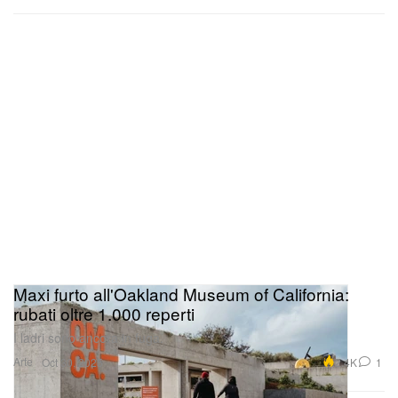
Maxi furto all'Oakland Museum of California:
rubati oltre 1.000 reperti
I ladri sono ancora in fuga.
Arte
2.4K
1
Oct 30, 2025