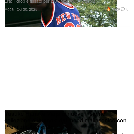
Era: il drop è fissato per DOOMSDAY, 31 ottobre.
Moda
30.2K
0
Oct 30, 2025
Yusuke Hanai e Vans di nuovo insieme:
collezione autunnale dal mood malinconico con
Premium Authentic