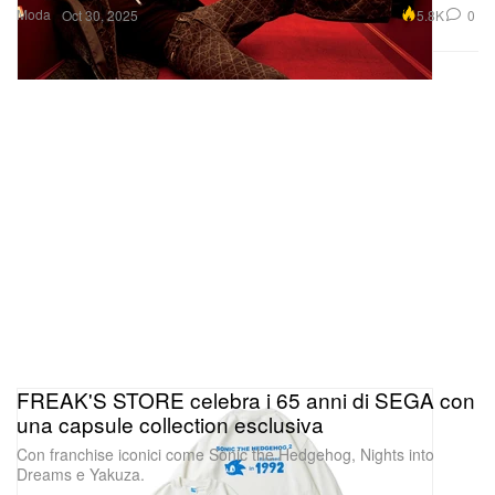
Moda
5.8K
0
Oct 30, 2025
FREAK'S STORE celebra i 65 anni di SEGA con
una capsule collection esclusiva
Con franchise iconici come Sonic the Hedgehog, Nights into
Dreams e Yakuza.