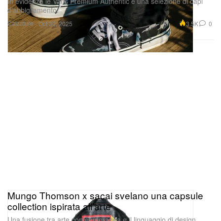
In evidenza le Vans Premium Authentic e una selezione di capi
d’abbigliamento.
Calzature
3.5K
0
Oct 30, 2025
Mungo Thomson x sacai svelano una capsule
collection ispirata all’arte
Una fusione tra arte contemporanea e il linguaggio di design