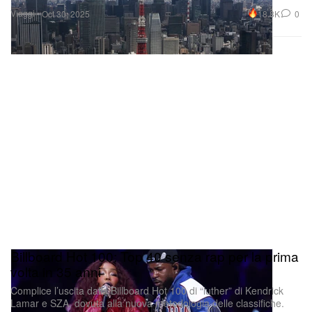
Viaggi
18.8K
0
Oct 30, 2025
Billboard Hot 100: Top 40 senza rap per la prima
volta in 35 anni
Complice l’uscita dalla Billboard Hot 100 di “luther” di Kendrick
Lamar e SZA, dovuta alla nuova metodologia delle classifiche.