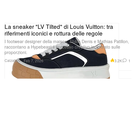
La sneaker "LV Tilted" di Louis Vuitton: tra
riferimenti iconici e rottura delle regole
I footwear designer della maison, Thibo Denis e Mathias Patillon,
raccontano a Hypebeast il processo creativo incentrato sulle
proporzioni.
Calzature
3.2K
1
Feb 7, 2026