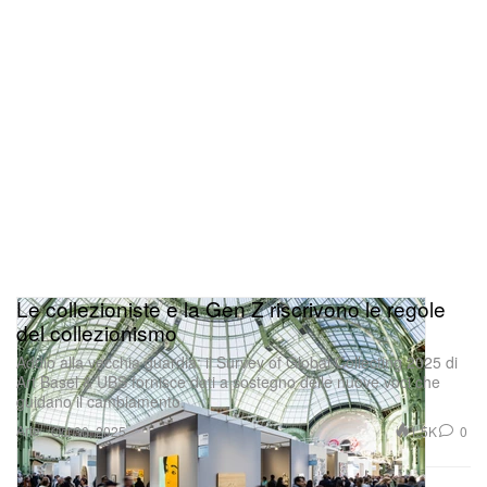
Le collezioniste e la Gen Z riscrivono le regole
del collezionismo
Addio alla vecchia guardia: il Survey of Global Collecting 2025 di
Art Basel & UBS fornisce dati a sostegno delle nuove voci che
guidano il cambiamento.
Arte
1.5K
0
Oct 30, 2025