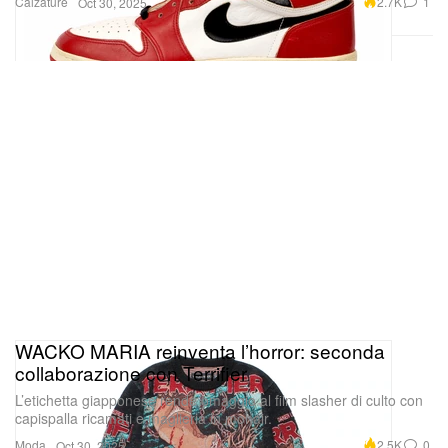
Calzature
2.7K
1
Oct 30, 2025
WACKO MARIA reinventa l’horror: seconda
collaborazione con Terrifier
L’etichetta giapponese rende omaggio al film slasher di culto con
capispalla ricamati e maglieria in mohair.
Moda
2.5K
0
Oct 30, 2025