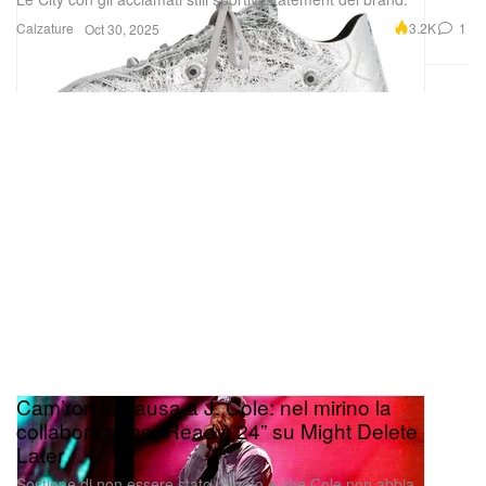
Calzature
3.2K
1
Oct 30, 2025
Cam’ron fa causa a J. Cole: nel mirino la
collaborazione “Ready ‘24” su Might Delete
Later
Sostiene di non essere stato pagato e che Cole non abbia