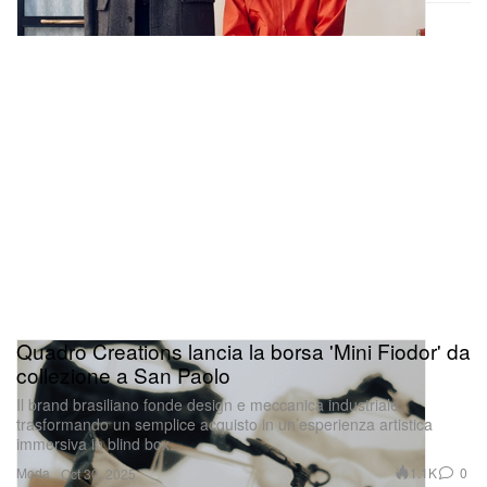
Quadro Creations lancia la borsa 'Mini Fiodor' da
collezione a San Paolo
Il brand brasiliano fonde design e meccanica industriale,
trasformando un semplice acquisto in un’esperienza artistica
immersiva in blind box.
Moda
1.1K
0
Oct 30, 2025