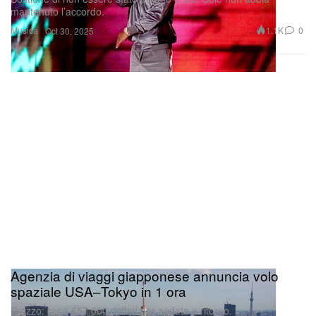
mantenuto l’accordo.
Musica
1.1K
0
Oct 30, 2025
Agenzia di viaggi giapponese annuncia volo
spaziale USA–Tokyo in 1 ora
Prezzo: circa 657.000 dollari per andata e ritorno.