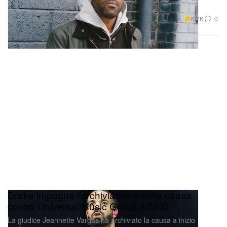
e spirito d’avventura.
Moda
6.2K
0
Oct 30, 2025
Drake impugna l’archiviazione della causa
contro Universal Music Group (UMG)
La giudice Jeannette Vargas ha archiviato la causa a inizio