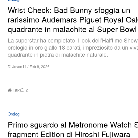
Wrist Check: Bad Bunny sfoggia un
rarissimo Audemars Piguet Royal Oa
quadrante in malachite al Super Bowl
La superstar ha completato il look dell’Halftime Sho
orologio in oro giallo 18 carati, impreziosito da un vi
quadrante in pietra di malachite naturale.
Di
Joyce Li
/
Feb 9, 2026
1.5K
0
Orologi
Primo sguardo al Metronome Watch 
fragment Edition di Hiroshi Fujiwara