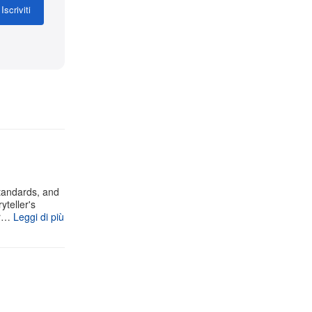
Iscriviti
standards, and
yteller's
ur…
Leggi di più