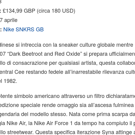
8
£134,99 GBP (circa 180 USD)
:
7 aprile
Nike SNKRS GB
:
inese si intreccia con la sneaker culture globale mentre
‘07 “Dark Beetroot and Red Oxide” si prepara ufficialmen
illo di consacrazione per qualsiasi artista, questa collab
ntral Cee restando fedele all’inarrestabile rilevanza cult
el 1982.
ente simbolo americano attraverso un filtro dichiaratam
dizione speciale rende omaggio sia all’ascesa fulminea d
eggendaria del modello stesso. Nata come prima scarpa d
gia Nike Air, la Nike Air Force 1 da tempo ha compiuto il
llo streetwear. Questa specifica iterazione Syna attinge 