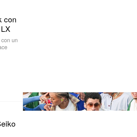
k con
 LX
w con un
vace
Seiko