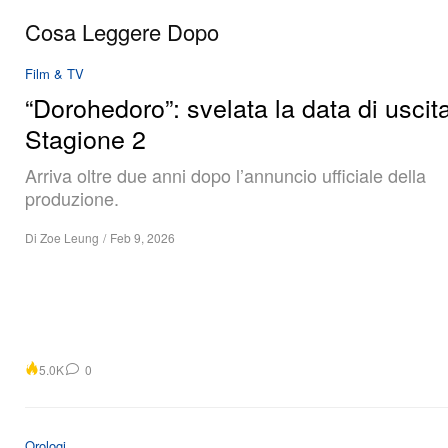
Cosa Leggere Dopo
Film & TV
“Dorohedoro”: svelata la data di uscita
Stagione 2
Arriva oltre due anni dopo l’annuncio ufficiale della
produzione.
Di
Zoe Leung
/
Feb 9, 2026
5.0K
0
Orologi