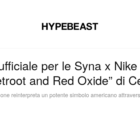
CALZATURE
ARTE
DESIGN
MUSICA
STILE DI VITA
ufficiale per le Syna x Nike
troot and Red Oxide” di C
zione reinterpreta un potente simbolo americano attrave