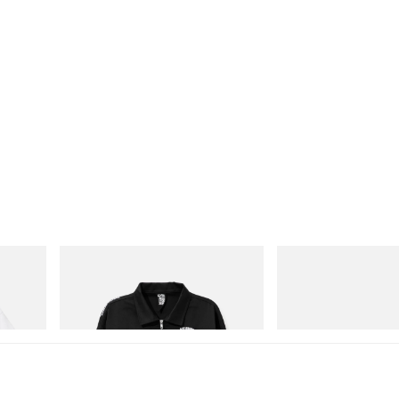
INITIAL
Puma
Cotton T-
Billionaire Boys Club X Initial D Cotton
Speedcat Once-A-Year
Jacket
Acquista ora
Acquista ora