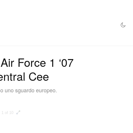
NEGOZIO
 Air Force 1 ‘07
entral Cee
rso uno sguardo europeo.
1 of 10