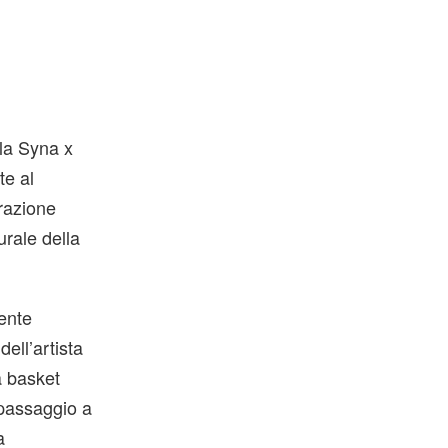
 la Syna x
te al
orazione
urale della
ente
ell’artista
a basket
 passaggio a
a