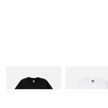
INITIAL
INITIAL
Billionaire Boys Club X Initial D Cotton T-
Billionaire Boys Club X Initial D 
Shirt 1
Shirt 3
Acquista ora
Acquista ora