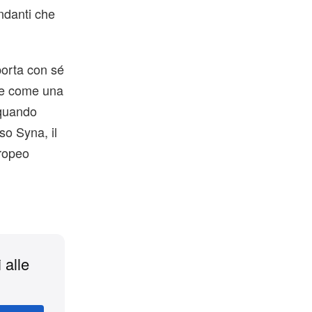
ndanti che
porta con sé
nte come una
 quando
so Syna, il
uropeo
 alle