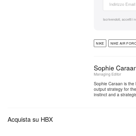
Iscrivendoti, accetti i 
NIKE
NIKE AIR FORC
Sophie Caraa
Managing Editor
Sophie Caraan is the 
output strategy for th
instinct and a strate
Acquista su HBX