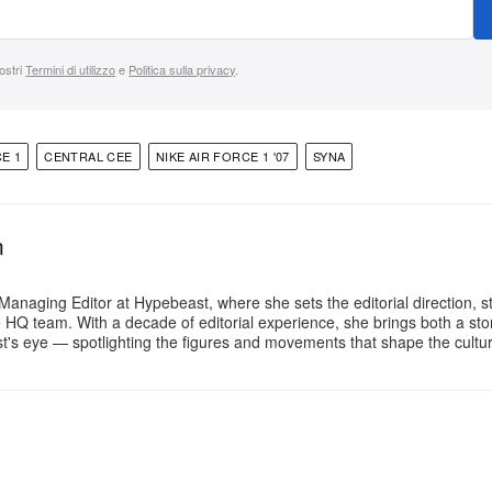
nostri
Termini di utilizzo
e
Politica sulla privacy
.
E 1
CENTRAL CEE
NIKE AIR FORCE 1 '07
SYNA
n
Managing Editor at Hypebeast, where she sets the editorial direction, 
e HQ team. With a decade of editorial experience, she brings both a stor
gist's eye — spotlighting the figures and movements that shape the cult