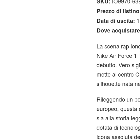
IO9970-63
SKU:
Prezzo di listino
1
Data di uscita:
Dove acquistare
La scena rap lond
Nike Air Force 1 
debutto. Vero sig
mette al centro Ce
silhouette nata n
Rileggendo un pot
europeo, questa e
sia alla storia l
dotata di tecnolo
icona assoluta de