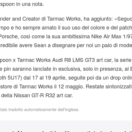
rspoon in una nota.
nder and Creator di Tarmac Works, ha aggiunto: «Seguo i
mpo e ho sempre amato il suo uso del colore e del patc
 Porsche, così come la sua ambitissima Nike Air Max 1/9
credibile avere Sean a disegnare per noi un paio di model
oon x Tarmac Works Audi R8 LMS GT3 art car, la serie 
le pin saranno lanciate in esclusiva, solo in presenza, al
 5U17) dal 17 al 19 aprile, seguite poi da un drop onli
store di Tarmac Works il 12 maggio. Restate sintonizzati 
io della Nissan GT-R R32 art car.
stato tradotto automaticamente dall'inglese.