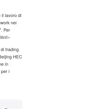
l lavoro di
hwork nei
7. Per
lini!»
di trading
 Beijing HEC
ne in
per i