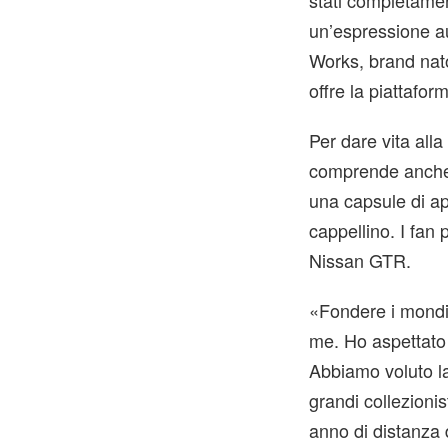
stati completamen
un’espressione a
Works, brand nat
offre la piattafor
Per dare vita alla
comprende anche u
una capsule di ap
cappellino. I fan
Nissan GTR.
«Fondere i mondi 
me. Ho aspettato 
Abbiamo voluto la
grandi collezioni
anno di distanza d