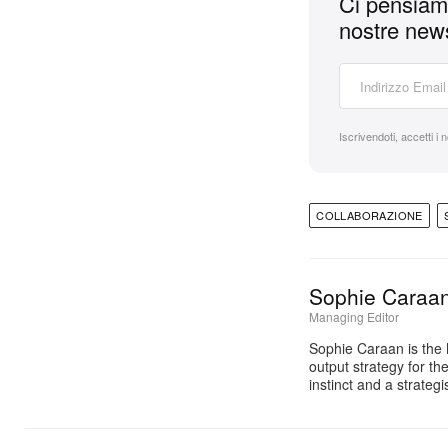
Ci pensiamo
nostre news
Iscrivendoti, accetti i 
COLLABORAZIONE
Sophie Caraa
Managing Editor
Sophie Caraan is the 
output strategy for th
instinct and a strate