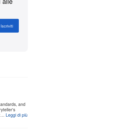
 alle
Iscriviti
standards, and
yteller's
ur…
Leggi di più