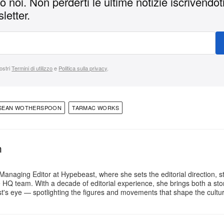
 noi. Non perderti le ultime notizie iscrivendoti
letter.
nostri
Termini di utilizzo
e
Politica sulla privacy
.
SEAN WOTHERSPOON
TARMAC WORKS
n
Managing Editor at Hypebeast, where she sets the editorial direction, 
e HQ team. With a decade of editorial experience, she brings both a stor
gist's eye — spotlighting the figures and movements that shape the cult