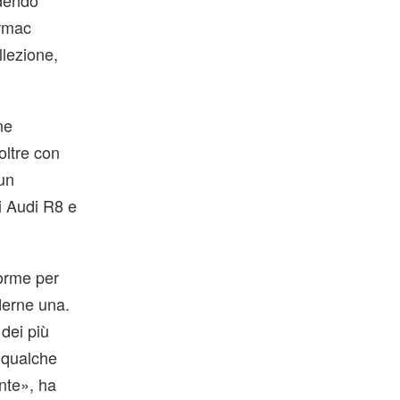
ndendo
armac
lezione,
ne
oltre con
 un
li Audi R8 e
norme per
ederne una.
 dei più
a qualche
ente», ha