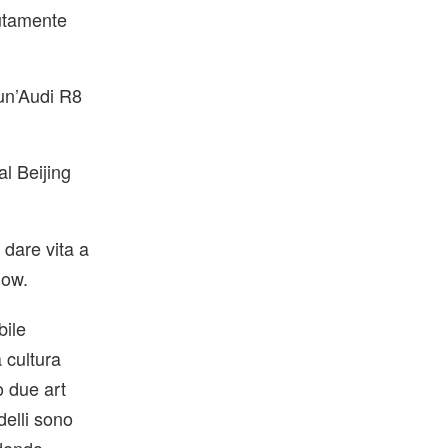
lutamente
 un’Audi R8
al Beijing
dare vita a
how.
bile
 cultura
o due art
elli sono