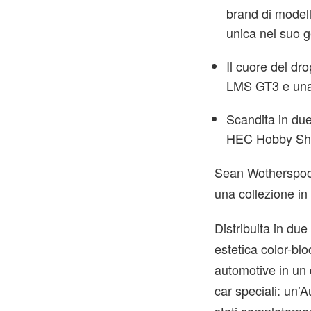
brand di model
unica nel suo 
Il cuore del dr
LMS GT3 e una
Scandita in due 
HEC Hobby S
Sean Wotherspoon
una collezione in
Distribuita in due
estetica color-bl
automotive in un 
car speciali: un