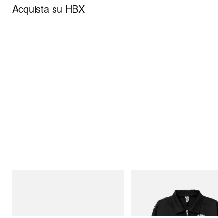
Acquista su HBX
Puma
INITIAL
Speedcat Once-A-Year
Billionaire Boys Club X Initial D 
Jacket
Acquista ora
Acquista ora