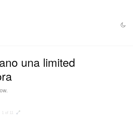
NEGOZIO
no una limited
ora
how.
1 of 11