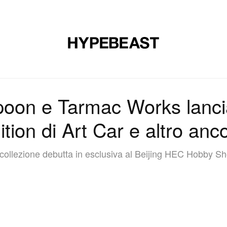
CALZATURE
ARTE
DESIGN
MUSICA
STILE DI VITA
oon e Tarmac Works lancia
ition di Art Car e altro anc
collezione debutta in esclusiva al Beijing HEC Hobby S