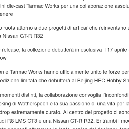
lini die-cast Tarmac Works per una collaborazione asso
genere
op ruota attorno a due progetti di art car che reinventano
 Nissan GT-R R32
release, la collezione debutterà in esclusiva il 17 aprile 
how
 e Tarmac Works hanno ufficialmente unito le forze per 
 edizione limitata che debutterà al Beijing HEC Hobby S
 momenti distinti, la collaborazione convoglia l’inconfondi
ocking di Wotherspoon e la sua passione di una vita per la
drop estremamente curato. Al centro del progetto ci son
’Audi R8 LMS GT3 e una Nissan GT-R R32. Entrambi i mod