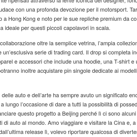
te ripensati attraverso la lente iconica del designer, fo
udace con una profonda devozione per il motorsport. T
o a Hong Kong e noto per le sue repliche premium da col
ma ideale per questi piccoli capolavori in scala.
 collaborazione oltre la semplice vetrina, l’ampia collezio
n’esclusiva serie di trading card. Il drop si completa in
parel e accessori che include una hoodie, una T-shirt e
 potranno inoltre acquistare pin singole dedicate ai model
delle auto e dell’arte ha sempre avuto un significato e
a lungo l’occasione di dare a tutti la possibilità di poss
nciare questo progetto a Beijing perché lì ci sono alcuni
sti di auto al mondo. Amo viaggiare e visitare la Cina e, 
all’ultima release lì, volevo riportare qualcosa di divert