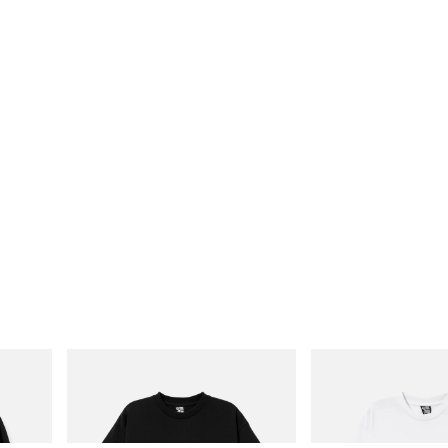
INITIAL
INITIAL
Cotton
Billionaire Boys Club X Initial D Cotton T-
Billionaire Boys Club X In
Shirt 3
Shirt 3
Acquista ora
Acquista ora