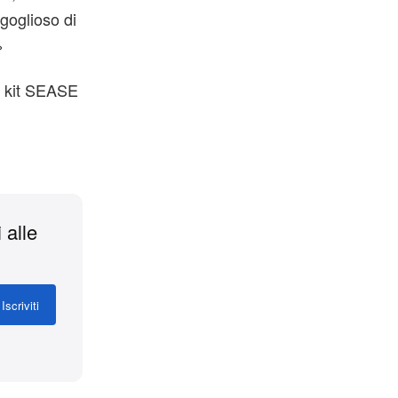
goglioso di
»
ly kit SEASE
 alle
Iscriviti