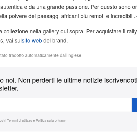
 autentica e da una grande passione. Per questo sono or
lla polvere dei paesaggi africani più remoti e incredibili.
a collezione nella gallery qui sopra. Per acquistare il ral
, vai sul
sito web
del brand.
stato tradotto automaticamente dall'inglese.
 noi. Non perderti le ultime notizie iscrivendoti
letter.
nostri
Termini di utilizzo
e
Politica sulla privacy
.