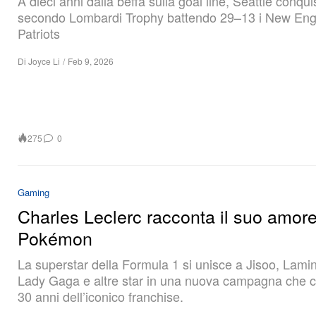
A dieci anni dalla beffa sulla goal line, Seattle conquis
secondo Lombardi Trophy battendo 29–13 i New Eng
Patriots
Di
Joyce Li
/
Feb 9, 2026
275
0
Gaming
Charles Leclerc racconta il suo amore
Pokémon
La superstar della Formula 1 si unisce a Jisoo, Lami
Lady Gaga e altre star in una nuova campagna che c
30 anni dell’iconico franchise.