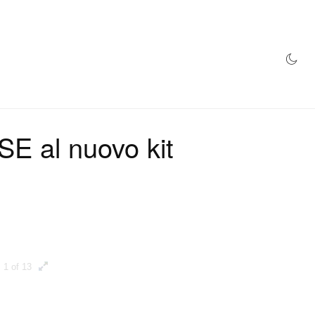
NEGOZIO
E al nuovo kit
1 of 13