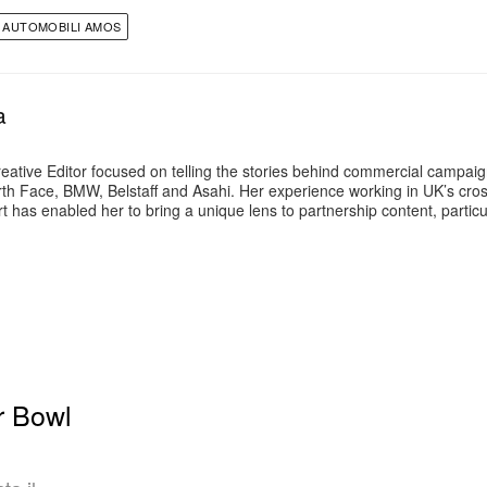
AUTOMOBILI AMOS
a
reative Editor focused on telling the stories behind commercial campai
th Face, BMW, Belstaff and Asahi. Her experience working in UK’s cros
rt has enabled her to bring a unique lens to partnership content, parti
r Bowl