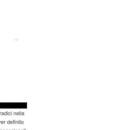
Sease
adici nella
er definito