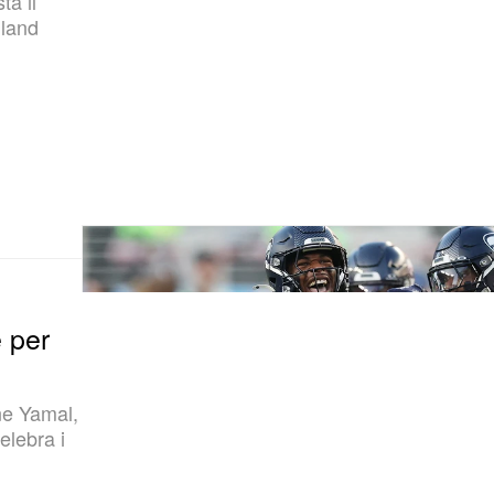
ta il
land
 per
ne Yamal,
elebra i