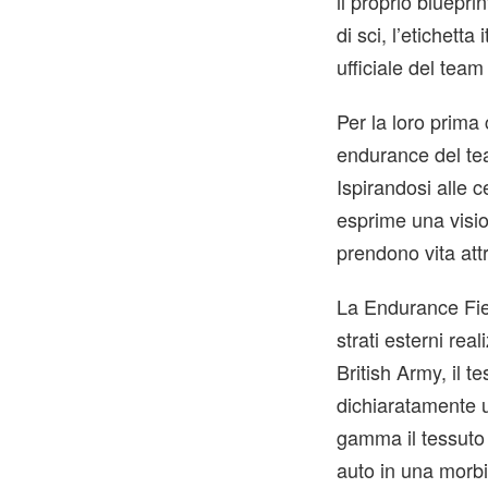
il proprio bluepri
di sci, l’etichet
ufficiale del tea
Per la loro prima
endurance del tea
Ispirandosi alle 
esprime una vision
prendono vita attr
La Endurance Fie
strati esterni rea
British Army, il 
dichiaratamente u
gamma il tessuto 
auto in una morbid