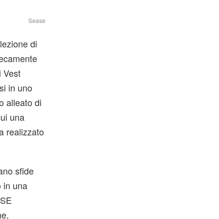
Sease
elezione di
nsecamente
i Vest
si in uno
 alleato di
cui una
ta realizzato
ano sfide
o in una
ASE
ne,