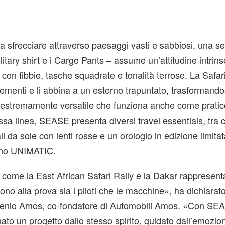
i a sfrecciare attraverso paesaggi vasti e sabbiosi, una s
litary shirt e i Cargo Pants – assume un’attitudine intri
li con fibbie, tasche squadrate e tonalità terrose. La Safar
lementi e li abbina a un esterno trapuntato, trasformando
 estremamente versatile che funziona anche come pratico
essa linea, SEASE presenta diversi travel essentials, tra 
li da sole con lenti rosse e un orologio in edizione limita
iano UNIMATIC.
 come la East African Safari Rally e la Dakar rappresent
no alla prova sia i piloti che le macchine», ha dichiarat
ugenio Amos, co-fondatore di Automobili Amos. «Con SE
o un progetto dallo stesso spirito, guidato dall’emozio