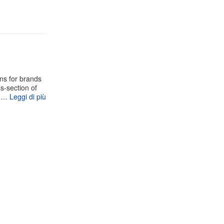
gns for brands
s-section of
cu…
Leggi di più