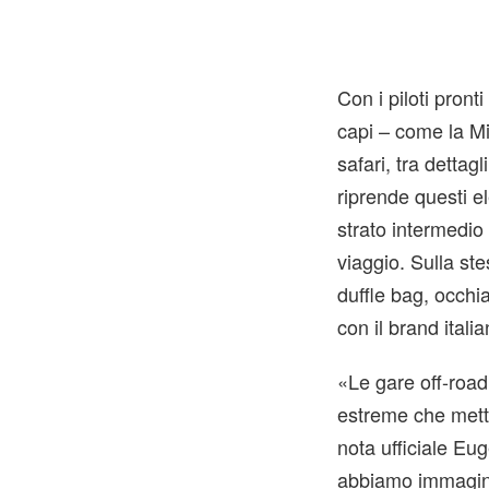
Sease
Con i piloti pront
capi – come la Mi
safari, tra dettag
riprende questi e
strato intermedio
viaggio. Sulla st
duffle bag, occhia
con il brand ital
«Le gare off-road
estreme che metto
nota ufficiale E
abbiamo immaginat