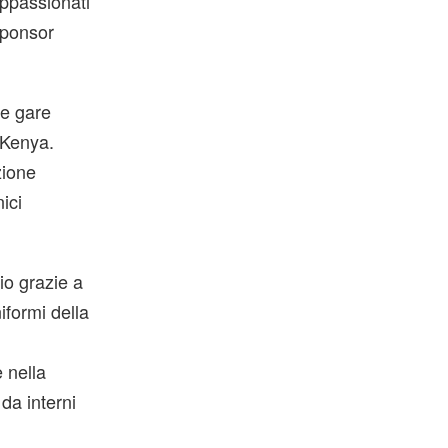
 appassionati
sponsor
me gare
n Kenya.
zione
ici
io grazie a
niformi della
 nella
da interni