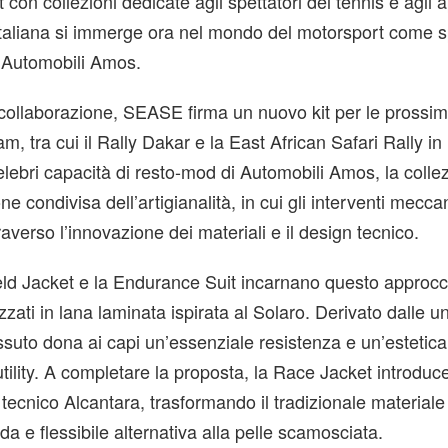
nt con collezioni dedicate agli spettatori del tennis e agli
ta italiana si immerge ora nel mondo del motorsport come 
m Automobili Amos.
 collaborazione, SEASE firma un nuovo kit per le prossi
m, tra cui il Rally Dakar e la East African Safari Rally i
celebri capacità di resto-mod di Automobili Amos, la colle
e condivisa dell’artigianalità, in cui gli interventi meccan
averso l’innovazione dei materiali e il design tecnico.
ld Jacket e la Endurance Suit incarnano questo approcc
lizzati in lana laminata ispirata al Solaro. Derivato dalle u
tessuto dona ai capi un’essenziale resistenza e un’estetica
tility. A completare la proposta, la Race Jacket introduce
tecnico Alcantara, trasformando il tradizionale materiale 
a e flessibile alternativa alla pelle scamosciata.