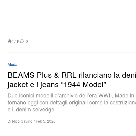
1.1K
0
Moda
BEAMS Plus & RRL rilanciano la den
jacket e i jeans “1944 Model”
Due iconici modelli d’archivio dell’era WWII, Made i
tornano oggi con dettagli originali come la costruzio
e il denim selvedge.
Di
Nico Gavino
/
Feb 5, 2026