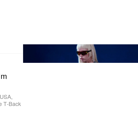
im
n USA,
ne T‑Back