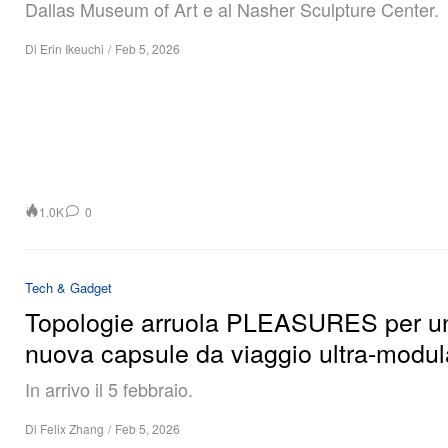
Dallas Museum of Art e al Nasher Sculpture Center.
Di
Erin Ikeuchi
/
Feb 5, 2026
1.0K
0
Tech & Gadget
Topologie arruola PLEASURES per u
nuova capsule da viaggio ultra‑modul
In arrivo il 5 febbraio.
Di
Felix Zhang
/
Feb 5, 2026