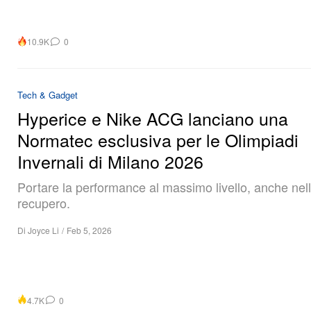
10.9K
0
Tech & Gadget
Hyperice e Nike ACG lanciano una
Normatec esclusiva per le Olimpiadi
Invernali di Milano 2026
Portare la performance al massimo livello, anche nell
recupero.
Di
Joyce Li
/
Feb 5, 2026
4.7K
0