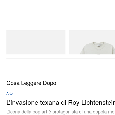
adidas Originals
Gramicci
SAMBA OG
Bone Tee Pigment Dyed
Acquista ora
Acquista ora
Cosa Leggere Dopo
Arte
L’invasione texana di Roy Lichtenstei
L’icona della pop art è protagonista di una doppia mos