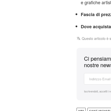
e grafiche artis
Fascia di prez
Dove acquista
Questo articolo è 
Ci pensiamo
nostre news
Iscrivendoti, accetti i 
HBX
SAINT MICHAE