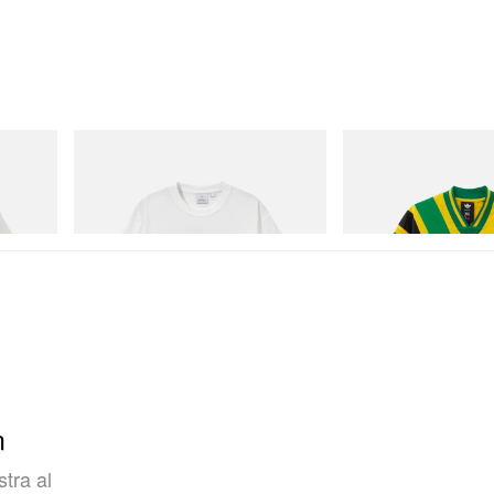
Gramicci
adidas Originals
Joker Tee
Adidas Originals X Brai
Football Jersey
Acquista ora
Acquista ora
n
tra al