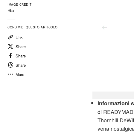
IMAGE CREDIT
Hbx
CONDIVIDI QUESTO ARTICOLO
Link
Share
Share
Share
More
Saint Michael × Sean Wot
Informazioni s
di READYMADE, 
Thornhill DeWit
vena nostalgica