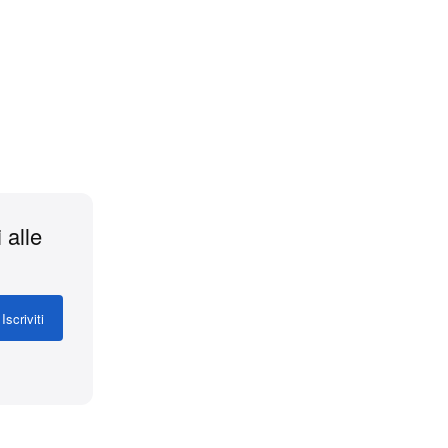
 alle
Shop Now
Iscriviti