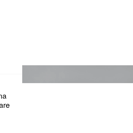
na
are