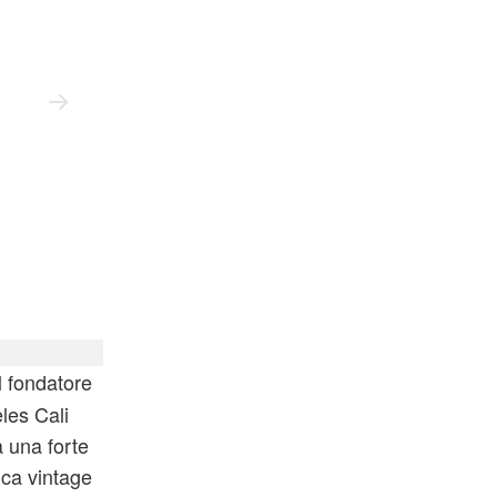
Saint Michael × Beastie Boys Short Sleeve T-Shirt
l fondatore
les Cali
a una forte
ica vintage