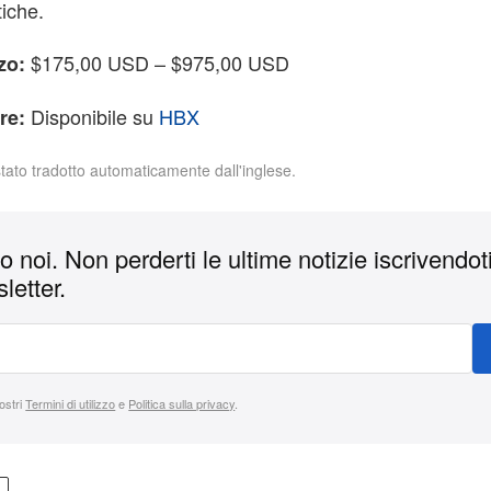
tiche.
$175,00 USD – $975,00 USD
zo:
Disponibile su
HBX
re:
stato tradotto automaticamente dall'inglese.
 noi. Non perderti le ultime notizie iscrivendoti
letter.
nostri
Termini di utilizzo
e
Politica sulla privacy
.
L