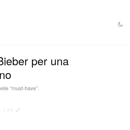
NEGOZIO
Bieber per una
ino
pelle “must-have”.
1 of 5