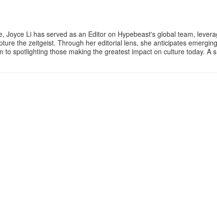
e, Joyce Li has served as an Editor on Hypebeast's global team, lever
apture the zeitgeist. Through her editorial lens, she anticipates emergin
rm to spotlighting those making the greatest impact on culture today. A