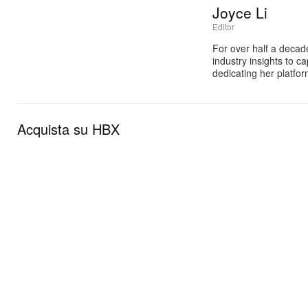
Joyce Li
Editor
For over half a decad
industry insights to c
dedicating her platfo
Acquista su HBX