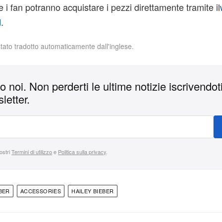
 i fan potranno acquistare i pezzi direttamente tramite il
d
.
stato tradotto automaticamente dall'inglese.
 noi. Non perderti le ultime notizie iscrivendoti
letter.
nostri
Termini di utilizzo
e
Politica sulla privacy
.
BER
ACCESSORIES
HAILEY BIEBER