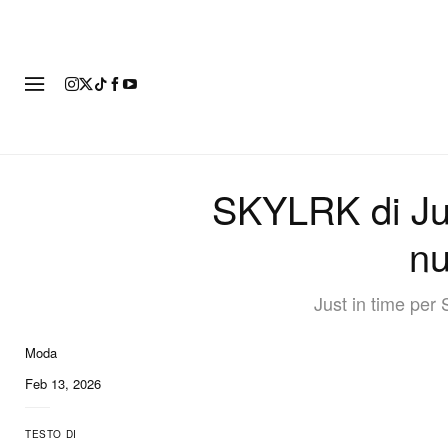
MODA
SKYLRK di Jus
nu
Just in time per 
Moda
Feb 13, 2026
TESTO DI