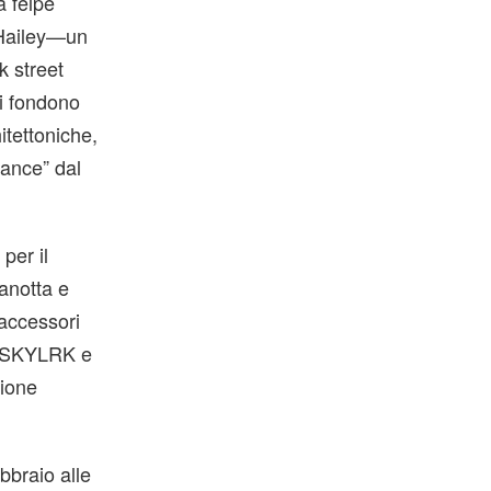
a felpe
i Hailey—un
k street
ni fondono
itettoniche,
mance” dal
per il
canotta e
 accessori
he SKYLRK e
zione
bbraio alle