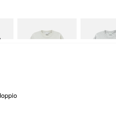
Gramicci
Gramicci
Bone Tee Pigment Dyed
Yosemite Valley Tee
Acquista ora
Acquista ora
doppio