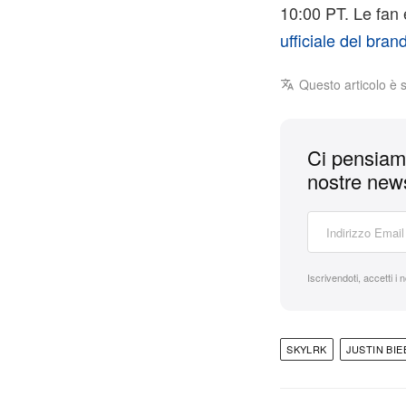
10:00 PT. Le fan e
ufficiale del bran
Questo articolo è 
Ci pensiamo
nostre news
Iscrivendoti, accetti i 
SKYLRK
JUSTIN BIE