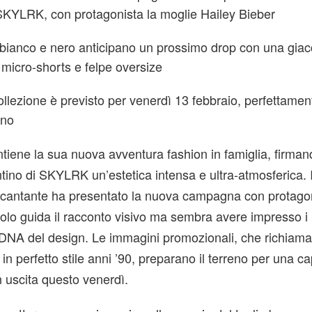
SKYLRK, con protagonista la moglie Hailey Bieber
bianco e nero anticipano un prossimo drop con una giacc
, micro-shorts e felpe oversize
 collezione è previsto per venerdì 13 febbraio, perfettame
ino
tiene la sua nuova avventura fashion in famiglia, firmand
tino di SKYLRK un’estetica intensa e ultra-atmosferica. 
 il cantante ha presentato la nuova campagna con protago
olo guida il racconto visivo ma sembra avere impresso i 
el DNA del design. Le immagini promozionali, che richiam
in perfetto stile anni ’90, preparano il terreno per una c
 uscita questo venerdì.