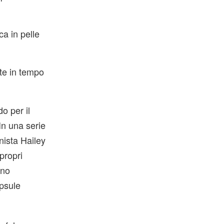
a in pelle
nte in tempo
o per il
In una serie
nista Hailey
propri
ano
apsule