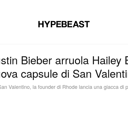
CALZATURE
ARTE
DESIGN
MUSICA
STILE DI VITA
tin Bieber arruola Hailey 
ova capsule di San Valent
San Valentino, la founder di Rhode lancia una giacca di 