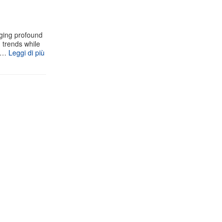
aging profound
g trends while
 s…
Leggi di più