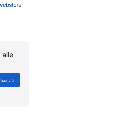
webstore
 alle
Iscriviti