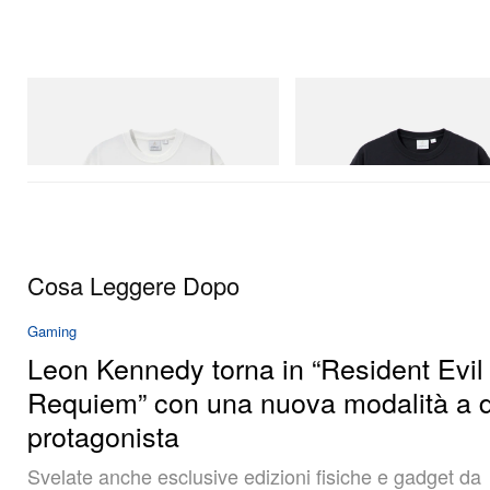
Gramicci
Gramicci
Joker Tee
One Point Logo Tee
Acquista ora
Acquista ora
Cosa Leggere Dopo
Gaming
Leon Kennedy torna in “Resident Evil
Requiem” con una nuova modalità a 
protagonista
Svelate anche esclusive edizioni fisiche e gadget da