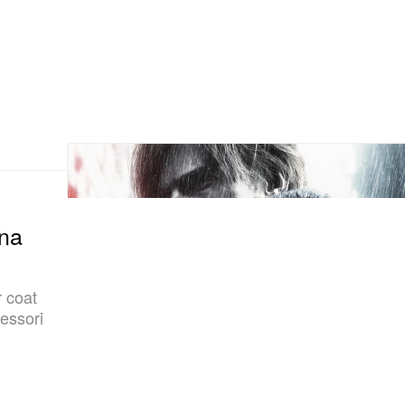
una
r coat
essori