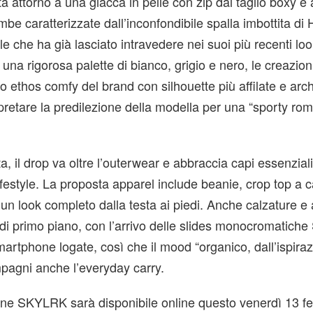
a attorno a una giacca in pelle con zip dal taglio boxy e 
mbe caratterizzate dall’inconfondibile spalla imbottita d
ale che ha già lasciato intravedere nei suoi più recenti loo
 una rigorosa palette di bianco, grigio e nero, le creazio
o ethos comfy del brand con silhouette più affilate e arch
pretare la predilezione della modella per una “sporty ro
a, il drop va oltre l’outerwear e abbraccia capi essenziali 
lifestyle. La proposta apparel include beanie, crop top a 
 un look completo dalla testa ai piedi. Anche calzature e
 di primo piano, con l’arrivo delle slides monocromatic
martphone logate, così che il mood “organico, dall’ispira
mpagni anche l’everyday carry.
one SKYLRK sarà disponibile online questo venerdì 13 fe