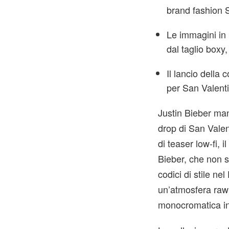
brand fashion 
Le immagini in 
dal taglio boxy
Il lancio della
per San Valent
Justin Bieber man
drop di San Valen
di teaser low-fi,
Bieber, che non s
codici di stile n
un’atmosfera raw 
monocromatica in