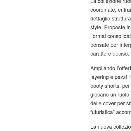
La collezione ruot
coordinate, entra
dettaglio struttur
style. Proposte in
l’ormai consolidat
pensate per inter
carattere deciso.
Ampliando l’offert
layering e pezzi 
booty shorts, per
giocano un ruolo
delle cover per s
futuristica” acco
La nuova collezi