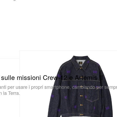
 sulle missioni Crew-12 e Artemis II
ranti per usare i propri smartphone, cambiando per semp
n la Terra.