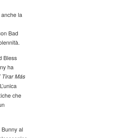
 anche la
 con Bad
lennità.
od Bless
nny ha
 Tirar Más
L’unica
itiche che
un
d Bunny al