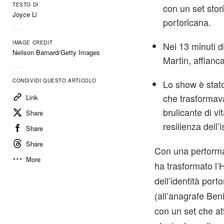
TESTO DI
con un set stor
Joyce Li
portoricana.
IMAGE CREDIT
Nei 13 minuti d
Neilson Barnard/Getty Images
Martin, affianc
CONDIVIDI QUESTO ARTICOLO
Lo show è stat
che trasformav
Link
brulicante di v
Share
resilienza dell’i
Share
Share
Con una performan
More
ha trasformato l
dell’identità por
(all’anagrafe Ben
con un set che att