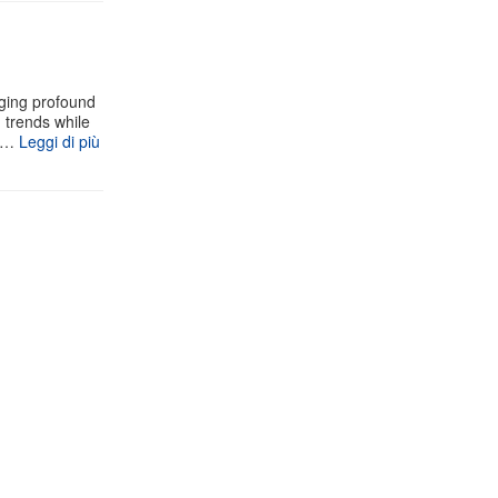
aging profound
g trends while
 s…
Leggi di più