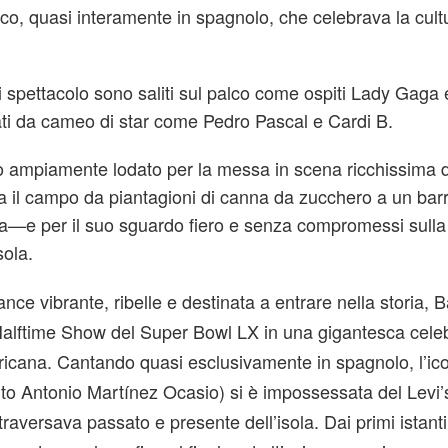
ico, quasi interamente in spagnolo, che celebrava la cult
i spettacolo sono saliti sul palco come ospiti Lady Gaga 
ati da cameo di star come Pedro Pascal e Cardi B.
o ampiamente lodato per la messa in scena ricchissima d
a il campo da piantagioni di canna da zucchero a un barr
ita—e per il suo sguardo fiero e senza compromessi sulla 
sola.
ce vibrante, ribelle e destinata a entrare nella storia,
’Halftime Show del Super Bowl LX in una gigantesca cele
toricana. Cantando quasi esclusivamente in spagnolo, l’ic
ito Antonio Martínez Ocasio) si è impossessata del Levi
raversava passato e presente dell’isola. Dai primi istanti