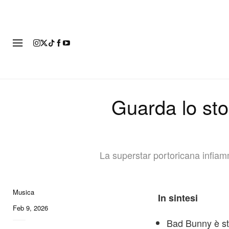
MODA
Guarda lo sto
La superstar portoricana infiamm
Musica
In sintesi
Feb 9, 2026
Bad Bunny è st