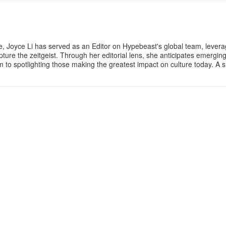
e, Joyce Li has served as an Editor on Hypebeast's global team, lever
apture the zeitgeist. Through her editorial lens, she anticipates emergin
rm to spotlighting those making the greatest impact on culture today. A