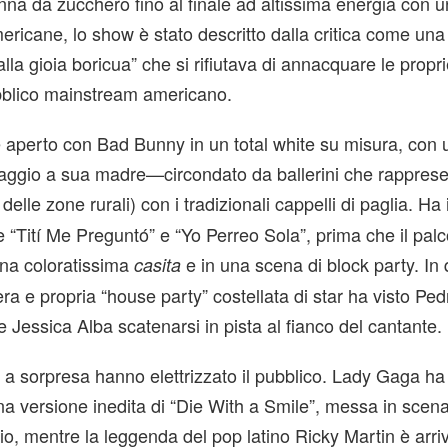
nna da zucchero fino al finale ad altissima energia con u
ericane, lo show è stato descritto dalla critica come una
lla gioia boricua” che si rifiutava di annacquare le propri
pubblico mainstream americano.
è aperto con Bad Bunny in un total white su misura, con 
gio a sua madre—circondato da ballerini che rapprese
delle zone rurali) con i tradizionali cappelli di paglia. H
e “Tití Me Preguntó” e “Yo Perreo Sola”, prima che il palc
una coloratissima
e in una scena di block party. In
casita
a e propria “house party” costellata di star ha visto Ped
e Jessica Alba scatenarsi in pista al fianco del cantante.
li a sorpresa hanno elettrizzato il pubblico. Lady Gaga ha
a versione inedita di “Die With a Smile”, messa in scen
io, mentre la leggenda del pop latino Ricky Martin è arri