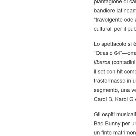
piantagione di ca
bandiere latinoam
“travolgente ode a
culturali per il 
Lo spettacolo si 
“Ocasio 64”—omag
(contadini 
jíbaros
il set con hit com
trasformasse in 
segmento, una ver
Cardi B, Karol G 
Gli ospiti musica
Bad Bunny per un
un finto matrimon