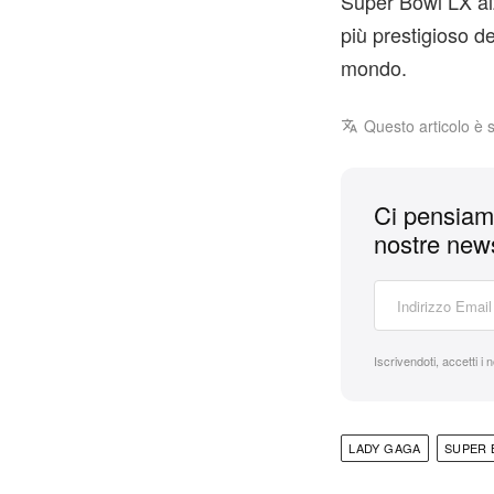
Super Bowl LX alz
più prestigioso de
mondo.
Questo articolo è 
Ci pensiamo
nostre news
Iscrivendoti, accetti i 
LADY GAGA
SUPER 