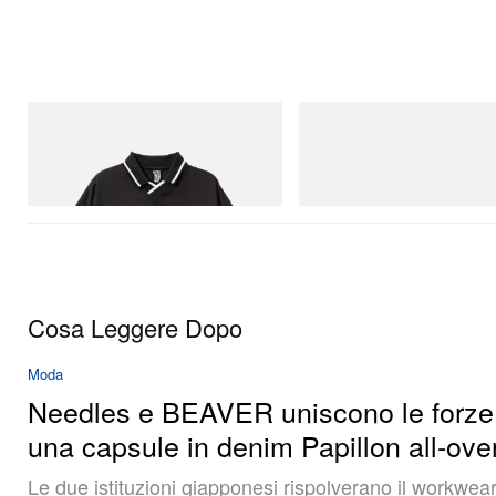
INITIAL
Merrell 1TRL
Billionaire Boys Club X Initial D Game
Merrell 1TRL X Perks And Mini
Shirt
Storm GORE-TEX®
Acquista ora
Acquista ora
Cosa Leggere Dopo
Moda
Needles e BEAVER uniscono le forze
una capsule in denim Papillon all-ove
Le due istituzioni giapponesi rispolverano il workwea