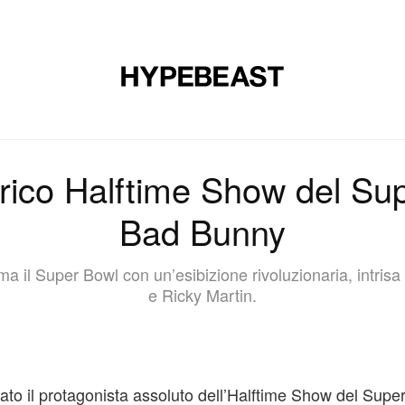
CALZATURE
ARTE
DESIGN
MUSICA
STILE DI VITA
rico Halftime Show del Su
Bad Bunny
a il Super Bowl con un’esibizione rivoluzionaria, intris
e Ricky Martin.
ato il protagonista assoluto dell’Halftime Show del Supe