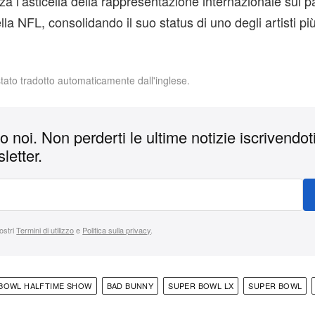
a l’asticella della rappresentazione internazionale sul 
lla NFL, consolidando il suo status di uno degli artisti più 
stato tradotto automaticamente dall'inglese.
 noi. Non perderti le ultime notizie iscrivendoti
letter.
nostri
Termini di utilizzo
e
Politica sulla privacy
.
BOWL HALFTIME SHOW
BAD BUNNY
SUPER BOWL LX
SUPER BOWL