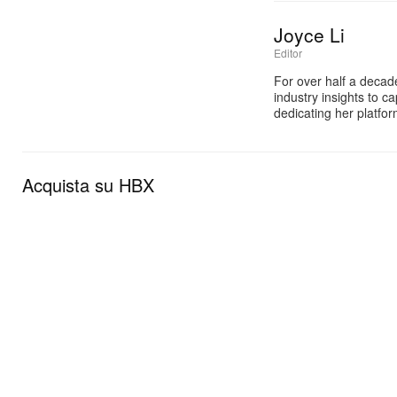
Joyce Li
Editor
For over half a decad
industry insights to c
dedicating her platfo
Acquista su HBX