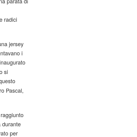
na parata di
e radici
una jersey
ntavano i
a inaugurato
o si
 questo
ro Pascal,
 raggiunto
a durante
vato per