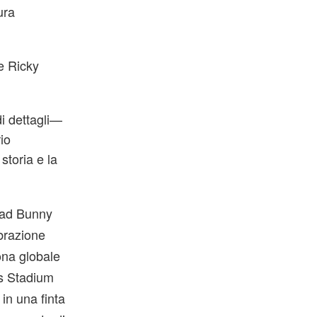
ura
e Ricky
i dettagli—
io
storia e la
 Bad Bunny
brazione
ona globale
’s Stadium
 in una finta