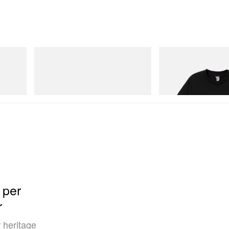
Merrell 1TRL
INITIAL
 Cham
Merrell 1TRL X Perks And Mini Hydro
Billionaire Boys Club X In
Next Gen Moc
Shirt 1
Acquista ora
Acquista ora
 per
r
r heritage