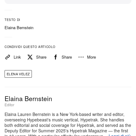
del dibattito prebellico: ordini sociali in sfacelo,
dilemmi tra individualismo e collettivismo e
TESTO DI
l’inafferrabilità del Sogno americano».
Elaina Bernstein
Sfoglia le immagini di passerella per scoprire la
proposta YR007 di Velez e continua a seguirci su
CONDIVIDI QUESTO ARTICOLO
Hypebeast per tutti gli aggiornamenti dalla New York
Link
Share
Share
More
Fashion Week.
ELENA VELEZ
Elaina Bernstein
Editor
Elaina Lauren Bernstein is a New York-based writer and editor,
overseeing Hypebeast's music vertical, Hypetrak. She handles
both editorial and social coverage for Hypetrak, and served as the
Deputy Editor for Summer 2025's Hypetrak Magazine — the first