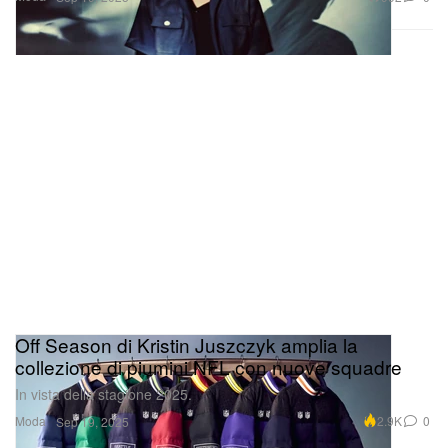
Off Season di Kristin Juszczyk amplia la
collezione di piumini NFL con nuove squadre
In vista della stagione 2025.
Moda
2.9K
0
Sep 19, 2025