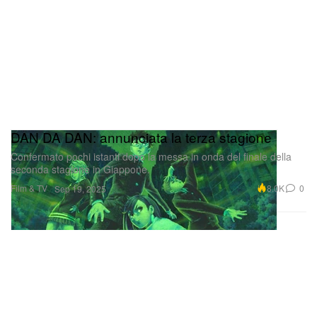
DAN DA DAN: annunciata la terza stagione
Confermato pochi istanti dopo la messa in onda del finale della
seconda stagione in Giappone.
Film & TV
8.0K
0
Sep 19, 2025