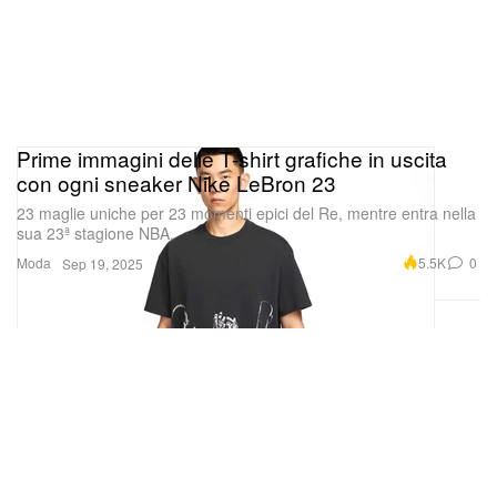
Prime immagini delle T-shirt grafiche in uscita
con ogni sneaker Nike LeBron 23
23 maglie uniche per 23 momenti epici del Re, mentre entra nella
sua 23ª stagione NBA.
Moda
5.5K
0
Sep 19, 2025