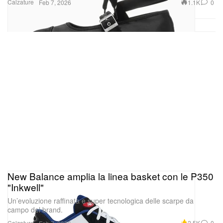
Calzature
1.1K
0
Feb 7, 2026
New Balance amplia la linea basket con le P350
"Inkwell"
Un’evoluzione raffinata e super tecnologica delle scarpe da
campo del brand.
Calzature
2.5K
0