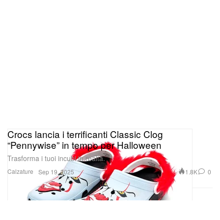
Crocs lancia i terrificanti Classic Clog
“Pennywise” in tempo per Halloween
Trasforma i tuoi incubi in realtà.
Calzature
1.8K
0
Sep 19, 2025