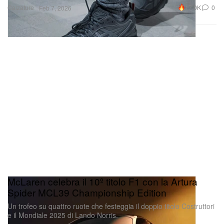
Calzature
17.0K
0
Feb 7, 2026
McLaren celebra il 10º titolo F1 con la Artura
Spider MCL39 Championship Edition
Un trofeo su quattro ruote che festeggia il doppio titolo Costruttori
e il Mondiale 2025 di Lando Norris.