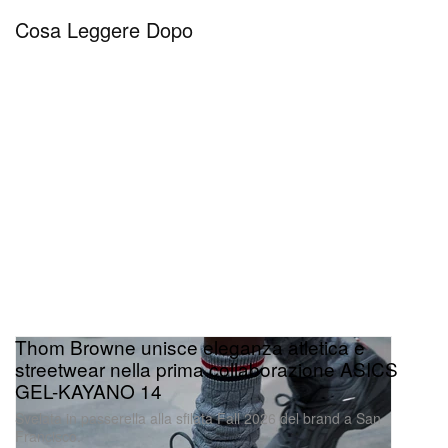
Cosa Leggere Dopo
Thom Browne unisce eleganza atletica e
streetwear nella prima collaborazione ASICS
GEL-KAYANO 14
Svelata in passerella alla sfilata Fall 2026 del brand a San
Francisco.