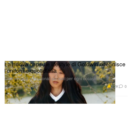
La nuova capsule lifestyle di Goldwin ridefinisce
l’uniforme quotidiana
Capi versatili e funzionali pensati per ogni occasione.
Moda
2.2K
0
Sep 19, 2025