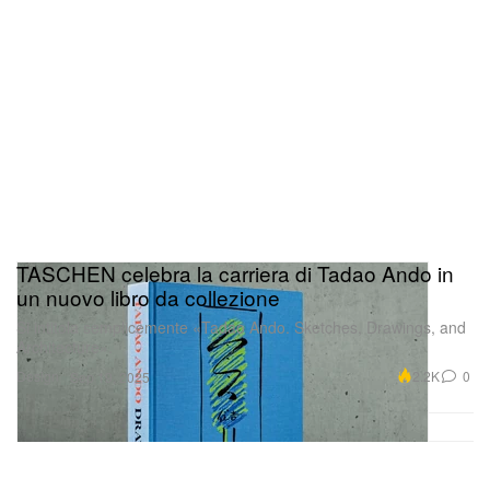
TASCHEN celebra la carriera di Tadao Ando in
un nuovo libro da collezione
Si intitola semplicemente «Tadao Ando. Sketches, Drawings, and
Architecture».
Design
2.2K
0
Sep 19, 2025