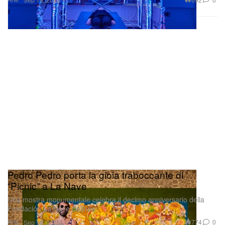
Pedro Pedro porta la gioia traboccante di
“Picnic” a La Nave
Una mostra monumentale celebra il decimo anniversario della
Fundación La Nave Salinas.
Arte
774
0
Sep 19, 2025