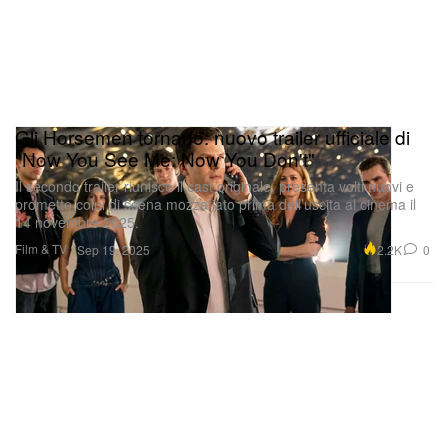
Gli Horsemen tornano: nuovo trailer ufficiale di
"Now You See Me: Now You Don't"
Il secondo trailer riunisce il cast originale, presenta volti nuovi e
promette colpi di scena mozzafiato prima dell’uscita al cinema il
14 novembre 2025.
Film & TV
2.2K
0
Sep 19, 2025