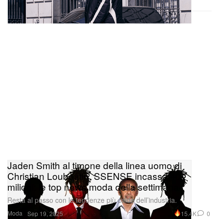
Jaden Smith al timone della linea uomo di
Christian Louboutin, SSENSE incassa 40
milioni: le top news moda della settimana
Resta al passo con le tendenze più calde dell’industria.
Moda
15.4K
0
Sep 19, 2025