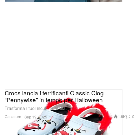
Crocs lancia i terrificanti Classic Clog
“Pennywise” in tempo per Halloween
Trasforma i tuoi incubi in realtà.
Calzature
1.8K
0
Sep 19, 2025