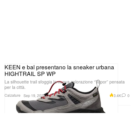
KEEN e bal presentano la sneaker urbana
HIGHTRAIL SP WP
La silhouette trail sfoggia la nuova colorazione “Vapor” pensata
per la città.
Calzature
3.4K
0
Sep 19, 2025