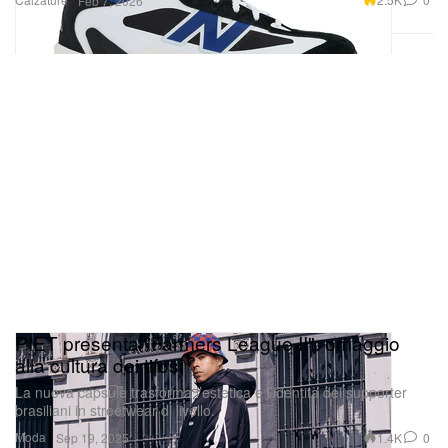
Feb 7, 2026
PIET presenta "Farmers League II": omaggio
alla cultura dei tifosi
La nuova capsule trasforma l’estetica e l’identità dei supporter
brasiliani in streetwear di livello.
Moda
1.4K
0
Sep 19, 2025