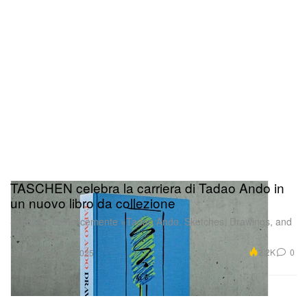
TASCHEN celebra la carriera di Tadao Ando in
un nuovo libro da collezione
Si intitola semplicemente «Tadao Ando. Sketches, Drawings, and
Architecture».
Design
2.2K
0
Sep 19, 2025