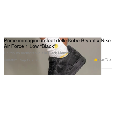
Prime immagini on-feet delle Kobe Bryant x Nike
Air Force 1 Low “Black”
Un tributo memorabile alla Black Mamba.
Calzature
4.5K
4
Sep 19, 2025