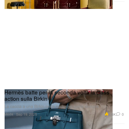
Hermès batte per la seconda volta la class
action sulla Birkin
La caccia a una Birkin resta esclusiva come sempre.
Moda
4.6K
0
Sep 19, 2025