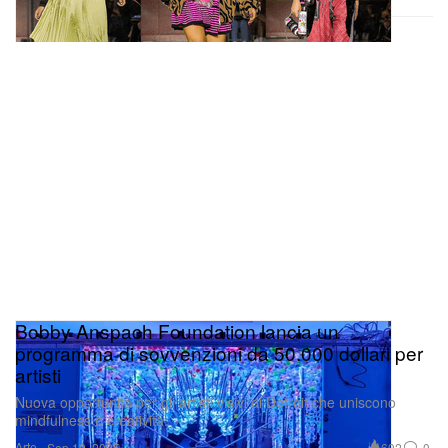
Bobby Anspach Foundation lancia un
programma di sovvenzioni da 50.000 dollari per
artisti
Nuova opportunità per gli artisti visivi di Detroit che uniscono
mindfulness e creatività.
Arte
692
0
Sep 19, 2025