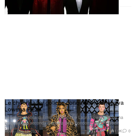
Le cheerleader gotiche conquistano Chopova
Lowena PE26
L’energia caotica di Emma Chopova e Laura Lowena-Irons ha
incendiato la seconda giornata della London Fashion Week.
Moda
1.9K
0
Sep 19, 2025