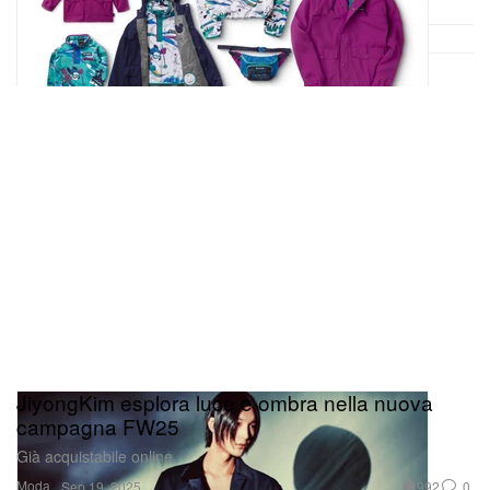
JiyongKim esplora luce e ombra nella nuova
campagna FW25
Già acquistabile online.
Moda
992
0
Sep 19, 2025