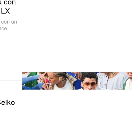
 LX
w con un
vace
Seiko