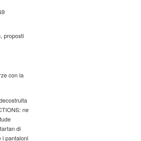
G9
, proposti
ze con la
decostruita
UCTIONS: ne
itude
tartan di
 i pantaloni