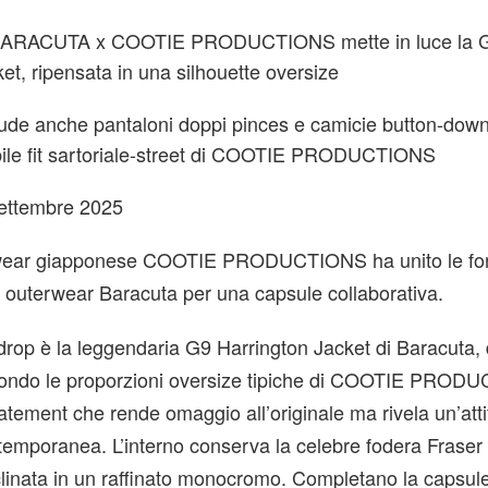
 BARACUTA x COOTIE PRODUCTIONS mette in luce la 
et, ripensata in una silhouette oversize
lude anche pantaloni doppi pinces e camicie button-down
ibile fit sartoriale-street di COOTIE PRODUCTIONS
 settembre 2025
etwear giapponese COOTIE PRODUCTIONS ha unito le for
 outerwear Baracuta per una capsule collaborativa.
drop è la leggendaria G9 Harrington Jacket di Baracuta, 
condo le proporzioni oversize tipiche di COOTIE PROD
tatement che rende omaggio all’originale ma rivela un’att
emporanea. L’interno conserva la celebre fodera Fraser 
linata in un raffinato monocromo. Completano la capsule