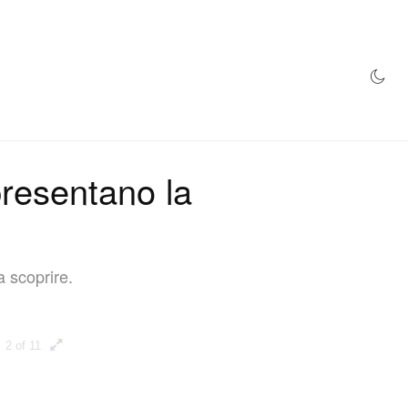
NEGOZIO
esentano la
a scoprire.
2 of 11
3 of 11