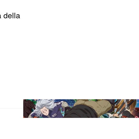
 della
k con