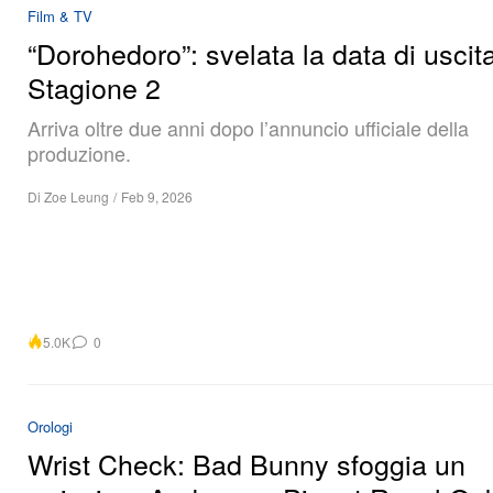
“Dorohedoro”: svelata la data di uscita
Stagione 2
Arriva oltre due anni dopo l’annuncio ufficiale della
produzione.
Di
Zoe Leung
/
Feb 9, 2026
5.0K
0
Orologi
Wrist Check: Bad Bunny sfoggia un
rarissimo Audemars Piguet Royal Oa