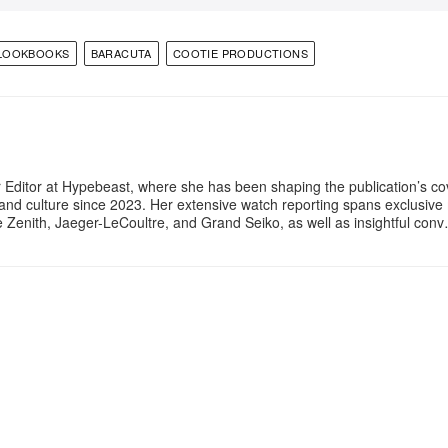
LOOKBOOKS
BARACUTA
COOTIE PRODUCTIONS
 Editor at Hypebeast, where she has been shaping the publication’s co
, and culture since 2023. Her extensive watch reporting spans exclusiv
ke Zenith, Jaeger-LeCoultre, and Grand Seiko, as well as insightful con