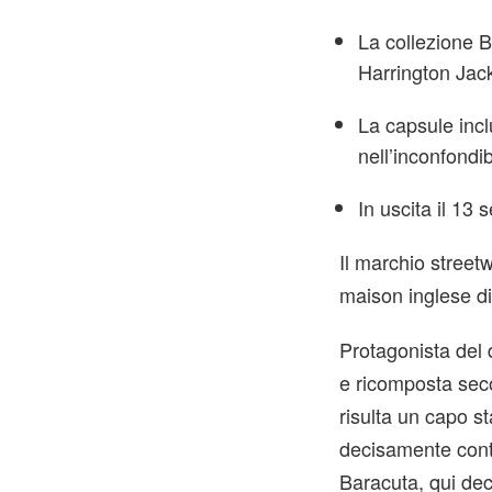
La collezione
Harrington Jack
La capsule inc
nell’inconfond
In uscita il 13
Il marchio stre
maison inglese di
Protagonista del 
e ricomposta se
risulta un capo s
decisamente cont
Baracuta, qui dec