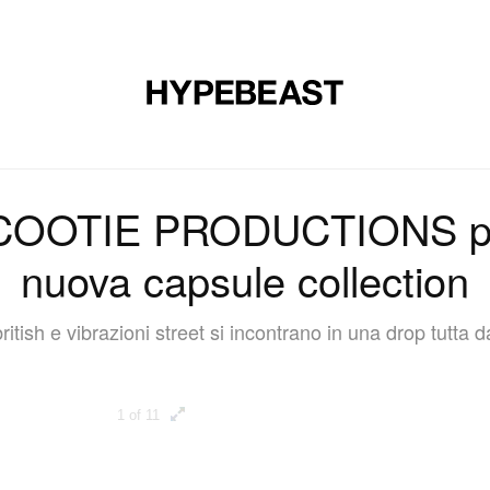
CALZATURE
ARTE
DESIGN
MUSICA
STILE DI VITA
 COOTIE PRODUCTIONS pr
nuova capsule collection
british e vibrazioni street si incontrano in una drop tutta d
1 of 11