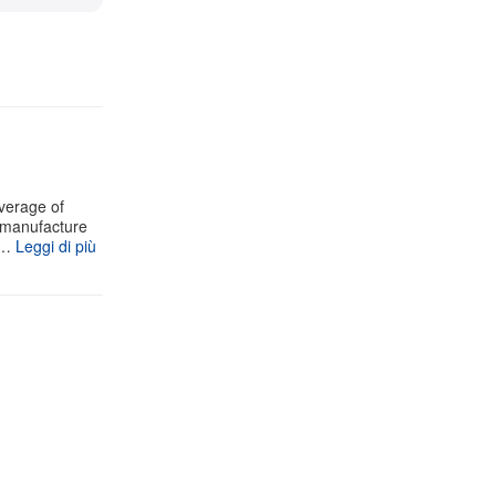
verage of
e manufacture
v…
Leggi di più