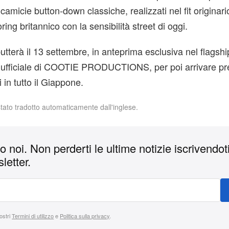
camicie button-down classiche, realizzati nel fit originari
oring britannico con la sensibilità street di oggi.
utterà il 13 settembre, in anteprima esclusiva nel flagshi
e ufficiale di COOTIE PRODUCTIONS, per poi arrivare pr
i in tutto il Giappone.
stato tradotto automaticamente dall'inglese.
 noi. Non perderti le ultime notizie iscrivendoti
letter.
nostri
Termini di utilizzo
e
Politica sulla privacy
.