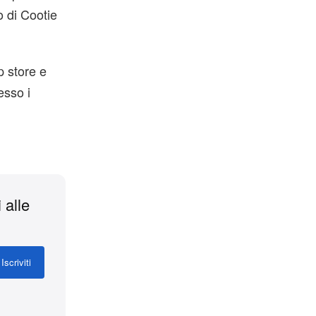
o di Cootie
p store e
esso i
 alle
Iscriviti