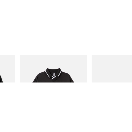
INITIAL
Puma
Cotton
Billionaire Boys Club X Initial D Game
H-Street Once-A-Year
Shirt
Acquista ora
Acquista ora