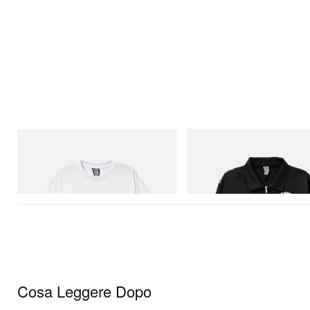
INITIAL
INITIAL
Billionaire Boys Club X Initial D Cotton T-
Billionaire Boys Club X Initial D 
Shirt 2
Jacket
Acquista ora
Acquista ora
Cosa Leggere Dopo
Film & TV