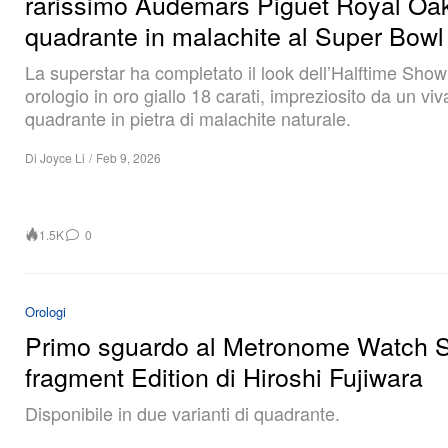
quadrante in malachite al Super Bowl
La superstar ha completato il look dell’Halftime Sho
orologio in oro giallo 18 carati, impreziosito da un vi
quadrante in pietra di malachite naturale.
Di
Joyce Li
/
Feb 9, 2026
1.5K
0
Orologi
Primo sguardo al Metronome Watch 
fragment Edition di Hiroshi Fujiwara
Disponibile in due varianti di quadrante.
Di
Zoe Leung
/
Feb 9, 2026