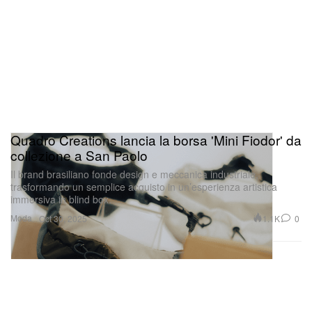
Quadro Creations lancia la borsa 'Mini Fiodor' da
collezione a San Paolo
Il brand brasiliano fonde design e meccanica industriale,
trasformando un semplice acquisto in un’esperienza artistica
immersiva in blind box.
Moda
1.1K
0
Oct 30, 2025