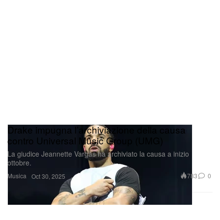
Drake impugna l’archiviazione della causa
contro Universal Music Group (UMG)
La giudice Jeannette Vargas ha archiviato la causa a inizio
ottobre.
Musica
783
0
Oct 30, 2025