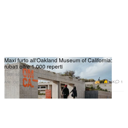
Maxi furto all'Oakland Museum of California:
rubati oltre 1.000 reperti
I ladri sono ancora in fuga.
Arte
2.4K
1
Oct 30, 2025