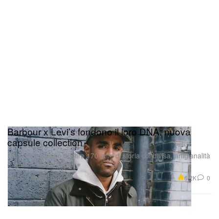
Barbour x Levi’s fondono il loro DNA: nuova
capsule collection
Una celebrazione di oltre 170 anni di storia condivisa, artigianalità
e spirito d’avventura.
Moda
6.2K
0
Oct 30, 2025