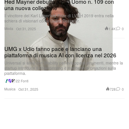
Hed Mayner debutta a Pitti Uomo n. 109 con
una nuova collezione
Il vincitore del Karl Lagerfeld Prize di LVMH 2019 entra nella
schiera di visionari come Guest Designer.
Moda
1.4K
0
Oct 31, 2025
UMG x Udio fanno pace e lanciano una
piattaforma di musica AI con licenza nel 2026
Universal si allea con Stability per sviluppare strumenti, mentre la
startup introduce il fingerprinting e mantiene le creazioni sulla
piattaforma.
22 Fonti
Musica
728
0
Oct 31, 2025