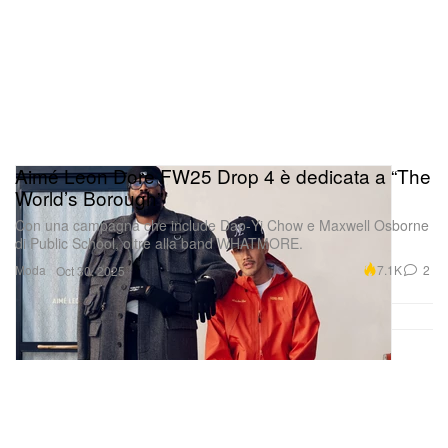
Aimé Leon Dore FW25 Drop 4 è dedicata a “The
World’s Borough”
Con una campagna che include Dao‑Yi Chow e Maxwell Osborne
di Public School, oltre alla band WHATMORE.
Moda
7.1K
2
Oct 30, 2025