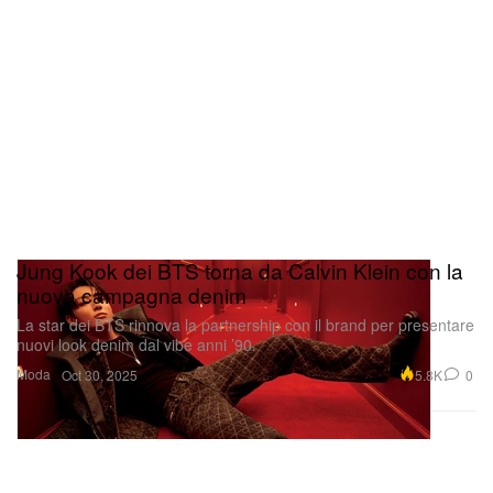
Jung Kook dei BTS torna da Calvin Klein con la
nuova campagna denim
La star dei BTS rinnova la partnership con il brand per presentare
nuovi look denim dal vibe anni ’90.
Moda
5.8K
0
Oct 30, 2025