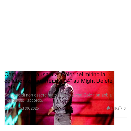
Cam’ron fa causa a J. Cole: nel mirino la
collaborazione “Ready ‘24” su Might Delete
Later
Sostiene di non essere stato pagato e che Cole non abbia
mantenuto l’accordo.
Musica
1.1K
0
Oct 30, 2025