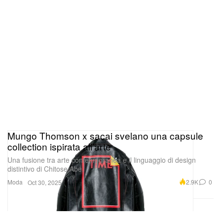
Mungo Thomson x sacai svelano una capsule
collection ispirata all’arte
Una fusione tra arte contemporanea e il linguaggio di design
distintivo di Chitose Abe.
Moda
2.9K
0
Oct 30, 2025