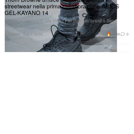
streetwear nella prima collaborazione ASICS
GEL-KAYANO 14
Svelata in passerella alla sfilata Fall 2026 del brand a San
Francisco.
Calzature
17.0K
0
Feb 7, 2026