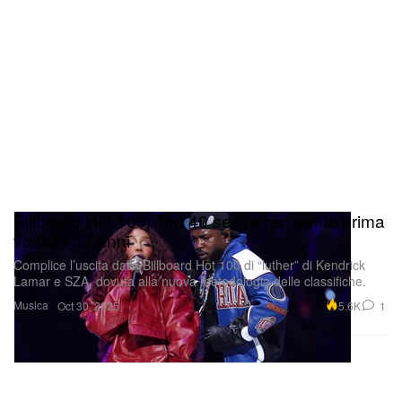
Billboard Hot 100: Top 40 senza rap per la prima
volta in 35 anni
Complice l’uscita dalla Billboard Hot 100 di “luther” di Kendrick
Lamar e SZA, dovuta alla nuova metodologia delle classifiche.
Musica
5.6K
1
Oct 30, 2025