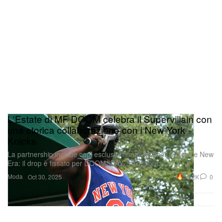
L'Estate di MF DOOM celebra il Supervillain con
una storica collaborazione con i New York
Knicks
La partnership include capi esclusivi firmati Mitchell & Ness e New
Era: il drop è fissato per DOOMSDAY, 31 ottobre.
Moda
30.2K
0
Oct 30, 2025