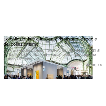
Le collezioniste e la Gen Z riscrivono le regole
del collezionismo
Addio alla vecchia guardia: il Survey of Global Collecting 2025 di
Art Basel & UBS fornisce dati a sostegno delle nuove voci che
guidano il cambiamento.
Arte
1.5K
0
Oct 30, 2025