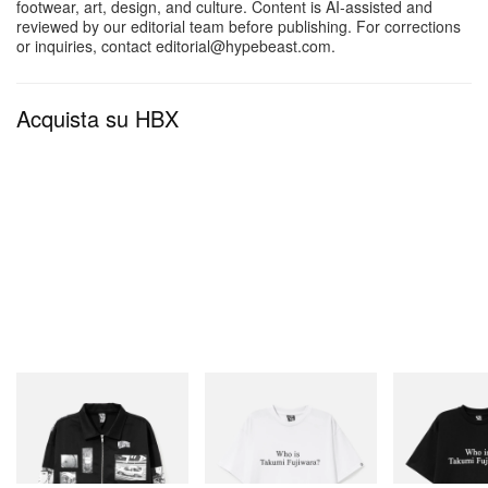
footwear, art, design, and culture. Content is AI-assisted and
reviewed by our editorial team before publishing. For corrections
or inquiries, contact editorial@hypebeast.com.
Acquista su HBX
INITIAL
INITIAL
INITIAL
Billionaire Boys Club X Initial
Billionaire Boys Club X Initial
Billionaire Boys 
D Cotton Jacket
D Cotton T-Shirt 3
D Cotton T-Shirt
Acquista ora
Acquista ora
Acquista ora