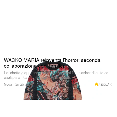
WACKO MARIA reinventa l’horror: seconda
collaborazione con Terrifier
L’etichetta giapponese rende omaggio al film slasher di culto con
capispalla ricamati e maglieria in mohair.
Moda
2.5K
0
Oct 30, 2025