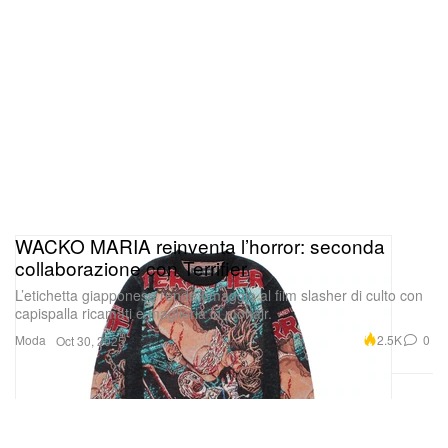
WACKO MARIA reinventa l’horror: seconda
collaborazione con Terrifier
L’etichetta giapponese rende omaggio al film slasher di culto con
capispalla ricamati e maglieria in mohair.
Moda
2.5K
0
Oct 30, 2025