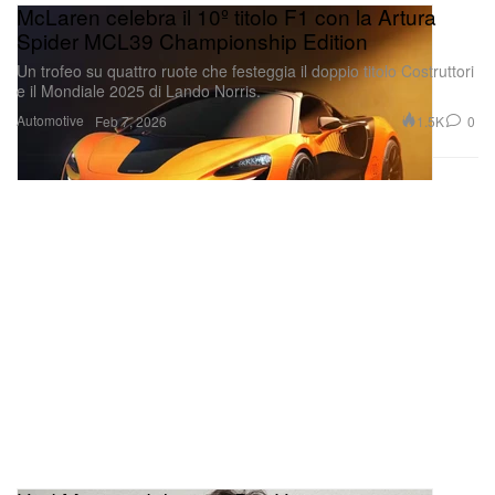
McLaren celebra il 10º titolo F1 con la Artura
Spider MCL39 Championship Edition
Un trofeo su quattro ruote che festeggia il doppio titolo Costruttori
e il Mondiale 2025 di Lando Norris.
Automotive
1.5K
0
Feb 7, 2026