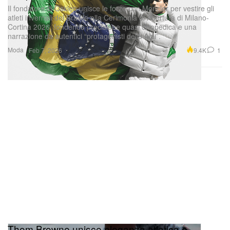
Il fondatore di Osklen unisce le forze con Moncler per vestire gli
atleti invernali del Brasile alla Cerimonia di Apertura di Milano-
Cortina 2026, fondendo precisione quasi ortopedica e una
narrazione da autentici “protagonisti delle Alpi”.
Moda
9.4K
1
Feb 7, 2026
Thom Browne unisce eleganza atletica e