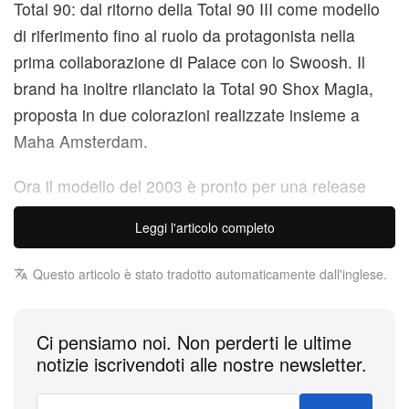
Total 90: dal ritorno della Total 90 III come modello
di riferimento fino al ruolo da protagonista nella
prima collaborazione di Palace con lo Swoosh. Il
brand ha inoltre rilanciato la Total 90 Shox Magia,
proposta in due colorazioni realizzate insieme a
Maha Amsterdam.
Ora il modello del 2003 è pronto per una release
generalista a inizio 2026, con Nike che svela una
Leggi l'articolo completo
nuova colorazione “Sail”. A differenza delle due
versioni in vernice citate in precedenza, questa
Questo articolo è stato tradotto automaticamente dall'inglese.
proposta presenta una tomaia in pelle liscia. La
tonalità off-white è abbinata ad accenti “Silver
Ci pensiamo noi. Non perderti le ultime
Metallic” decisamente meno lucidi rispetto alle sue
notizie iscrivendoti alle nostre newsletter.
predecessore. Gli Swoosh a metà piede tornano
inoltre alle dimensioni standard, completando