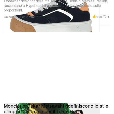
I footwear designer della maison, Thibo Denis e Mathias Patillon,
raccontano a Hypebeast il processo creativo incentrato sulle
proporzioni.
Calzature
3.2K
1
Feb 7, 2026
Moncler e Oskar Metsavaht ridefiniscono lo stile
olimpico invernale per il Team Brazil