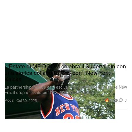
L'Estate di MF DOOM celebra il Supervillain con
una storica collaborazione con i New York
Knicks
La partnership include capi esclusivi firmati Mitchell & Ness e New
Era: il drop è fissato per DOOMSDAY, 31 ottobre.
Moda
30.2K
0
Oct 30, 2025