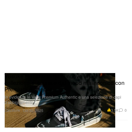
Yusuke Hanai e Vans di nuovo insieme:
collezione autunnale dal mood malinconico con
Premium Authentic
In evidenza le Vans Premium Authentic e una selezione di capi
d’abbigliamento.
Calzature
3.5K
0
Oct 30, 2025