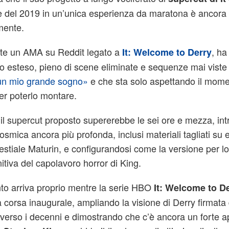
 e del 2019 in un’unica esperienza da maratona è ancora
mente.
te un AMA su Reddit legato a
, ha
It: Welcome to Derry
o esteso, pieno di scene eliminate e sequenze mai viste
un mio grande sogno»
e che sta solo aspettando il mome
er poterlo montare.
il supercut proposto supererebbe le sei ore e mezza, in
osmica ancora più profonda, inclusi materiali tagliati su 
lestiale Maturin, e configurandosi come la versione per 
nitiva del capolavoro horror di King.
nto arriva proprio mentre la serie HBO
It: Welcome to D
 corsa inaugurale, ampliando la visione di Derry firmata
averso i decenni e dimostrando che c’è ancora un forte a