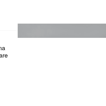
na
are