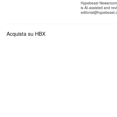
Hypebeast Newsroom pr
is AI-assisted and rev
editorial@hypebeast.
Acquista su HBX