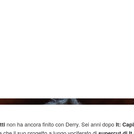
Warn
non ha ancora finito con Derry. Sei anni dopo
ti
It: Cap
a che il suo progetto a lungo vociferato di
supercut di It