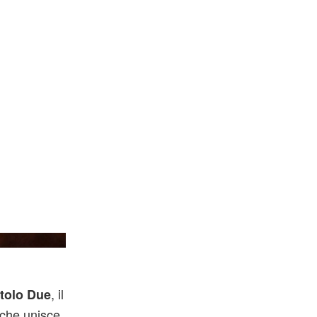
er Bros. Pictures
, il
itolo Due
che unisce