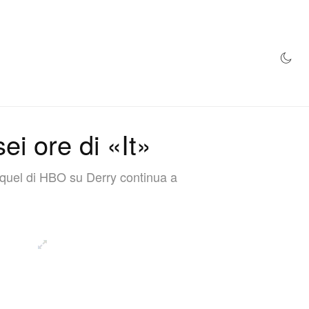
NEGOZIO
i ore di «It»
requel di HBO su Derry continua a