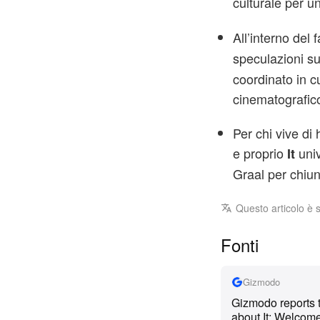
culturale per u
All’interno del
speculazioni su
coordinato in cu
cinematografic
Per chi vive di
e proprio
univ
It
Graal per chiun
Questo articolo è 
Fonti
Gizmodo
Gizmodo reports 
about It: Welcome