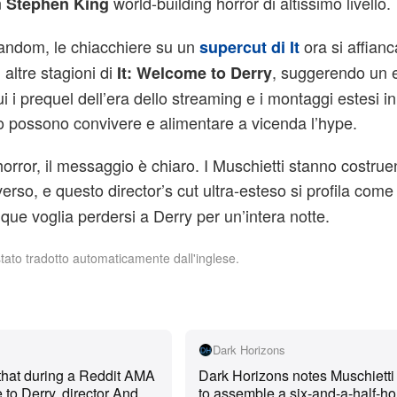
n
world-building horror di altissimo livello.
Stephen King
 fandom, le chiacchiere su un
ora si affianc
supercut di It
 altre stagioni di
, suggerendo un 
It: Welcome to Derry
i i prequel dell’era dello streaming e i montaggi estesi in 
o possono convivere e alimentare a vicenda l’hype.
 horror, il messaggio è chiaro. I Muschietti stanno costru
erso, e questo director’s cut ultra-esteso si profila come 
que voglia perdersi a Derry per un’intera notte.
stato tradotto automaticamente dall'inglese.
Dark Horizons
that during a Reddit AMA
Dark Horizons notes Muschietti 
 to Derry, director Andy
to assemble a six-and-a-half-ho