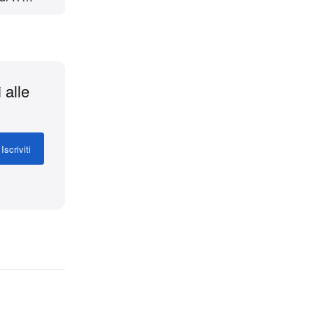
and new
ile
y.
 alle
Iscriviti