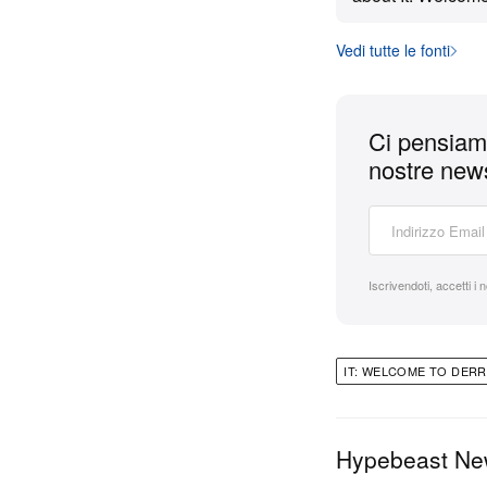
Muschietti said 
combining It and I
Vedi tutte le fonti
dream, though wo
has delayed it.
Ci pensiamo
nostre news
Iscrivendoti, accetti i 
IT: WELCOME TO DER
Hypebeast N