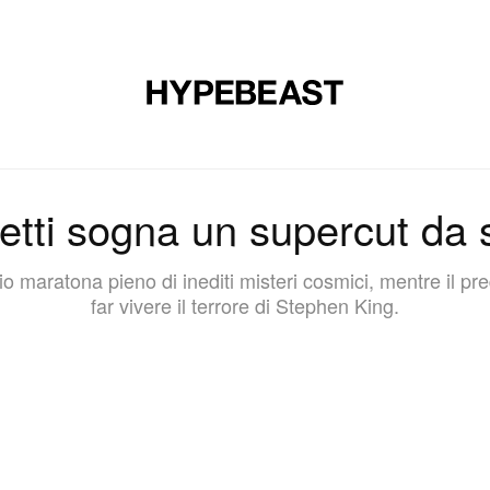
CALZATURE
ARTE
DESIGN
MUSICA
STILE DI VITA
tti sogna un supercut da se
o maratona pieno di inediti misteri cosmici, mentre il p
far vivere il terrore di Stephen King.