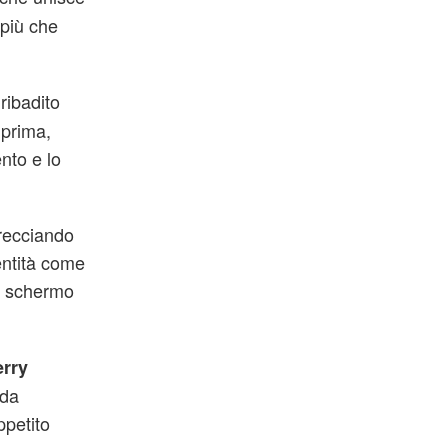
 più che
 ribadito
 prima,
nto e lo
trecciando
entità come
lo schermo
erry
 da
ppetito