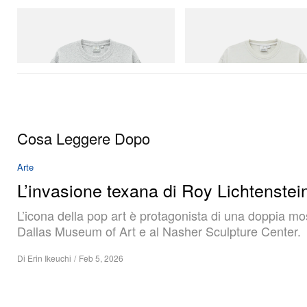
Gramicci
Gramicci
Yosemite Valley Tee
Bone Tee Pigment Dyed
Acquista ora
Acquista ora
Cosa Leggere Dopo
Arte
L’invasione texana di Roy Lichtenstei
L’icona della pop art è protagonista di una doppia mos
Dallas Museum of Art e al Nasher Sculpture Center.
Di
Erin Ikeuchi
/
Feb 5, 2026