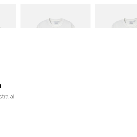
Gramicci
Gramicci
Joker Tee
Vase Tee
Acquista ora
Acquista ora
n
tra al