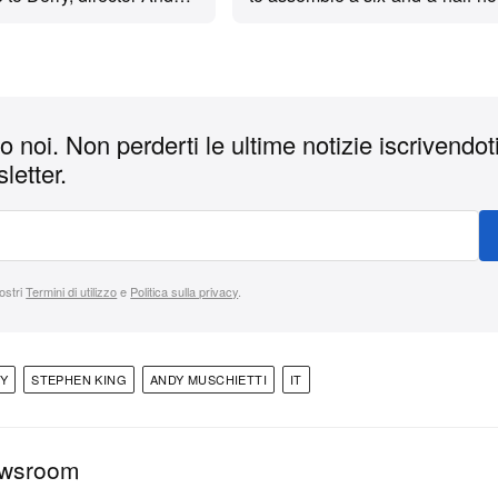
an extended supercut
supercut with deleted scenes 
t Chapter Two is still his
material, but hasn’t had time wh
rk on the prequel series
focusing on It: Welcome to Derr
 noi. Non perderti le ultime notizie iscrivendoti
letter.
nostri
Termini di utilizzo
e
Politica sulla privacy
.
RY
STEPHEN KING
ANDY MUSCHIETTI
IT
ewsroom