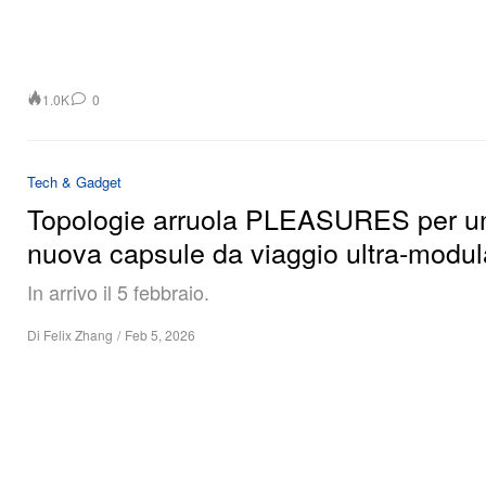
1.0K
0
Tech & Gadget
Topologie arruola PLEASURES per u
nuova capsule da viaggio ultra‑modul
In arrivo il 5 febbraio.
Di
Felix Zhang
/
Feb 5, 2026