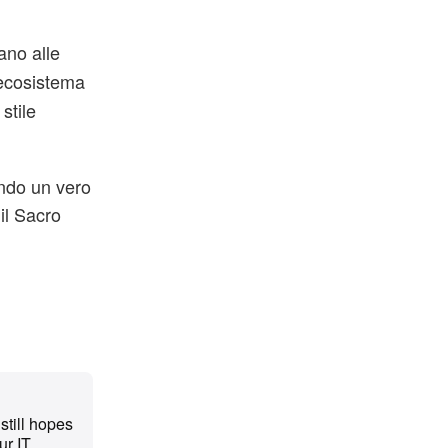
ano alle
ecosistema
stile
endo un vero
il Sacro
still hopes
ur IT