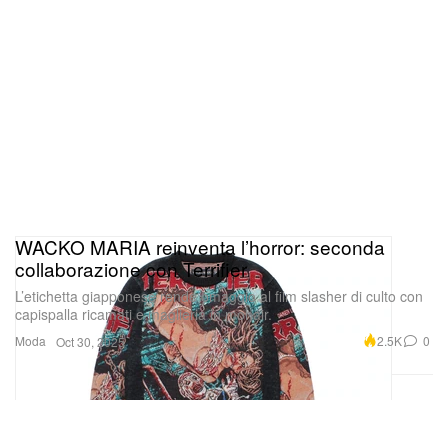
WACKO MARIA reinventa l’horror: seconda
collaborazione con Terrifier
L’etichetta giapponese rende omaggio al film slasher di culto con
capispalla ricamati e maglieria in mohair.
Moda
2.5K
0
Oct 30, 2025