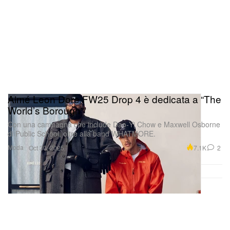
Aimé Leon Dore FW25 Drop 4 è dedicata a “The
World’s Borough”
Con una campagna che include Dao‑Yi Chow e Maxwell Osborne
di Public School, oltre alla band WHATMORE.
Moda
7.1K
2
Oct 30, 2025