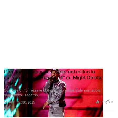
Cam’ron fa causa a J. Cole: nel mirino la
collaborazione “Ready ‘24” su Might Delete
Later
Sostiene di non essere stato pagato e che Cole non abbia
mantenuto l’accordo.
Musica
1.1K
0
Oct 30, 2025