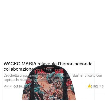
WACKO MARIA reinventa l’horror: seconda
collaborazione con Terrifier
L’etichetta giapponese rende omaggio al film slasher di culto con
capispalla ricamati e maglieria in mohair.
Moda
2.5K
0
Oct 30, 2025