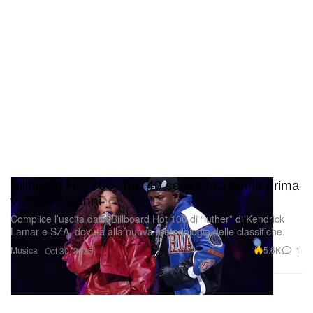
Billboard Hot 100: Top 40 senza rap per la prima
volta in 35 anni
Complice l’uscita dalla Billboard Hot 100 di “luther” di Kendrick
Lamar e SZA, dovuta alla nuova metodologia delle classifiche.
Musica
5.6K
1
Oct 30, 2025