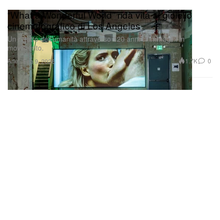
“What a Wonderful World” ridà vita al gioiello
cinematografico di Los Angeles
Un ritratto dell’umanità attraverso 120 anni di immagini in
movimento.
Arte
1.7K
0
Feb 9, 2026