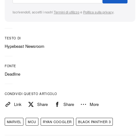
segnala una continuazione strutturata della
narrazione inaugurata in
Wakanda Forever
, che ha
Iscrivendoti, accetti i nostri
Termini di utilizzo
e
Politica sulla privacy
.
introdotto con successo nuovi archi narrativi e
nuove direttrici tematiche dopo la scomparsa del
protagonista Chadwick Boseman. Confermando il
TESTO DI
suo focus registico immediato, Coogler assicura che
Hypebeast Newsroom
la serie resti nelle mani della forza creativa che ne
ha determinato l’enorme impatto globale. Coogler
FONTE
ha parlato del suo prossimo
Black Panther 3
al
Deadline
Deadline’s Contenders Film: Los Angeles,
confermando che sarà il suo “prossimo film”. Ha
CONDIVIDI QUESTO ARTICOLO
detto: “Se non fossi tu a chiedermelo, direi: ‘Non
Link
Share
Share
More
posso confermare né smentire. Ma ci stiamo
lavorando duramente… Sì, è il prossimo film.’”
MARVEL
MCU
RYAN COOGLER
BLACK PANTHER 3
La decisione fa chiarezza sulla tabella di marcia