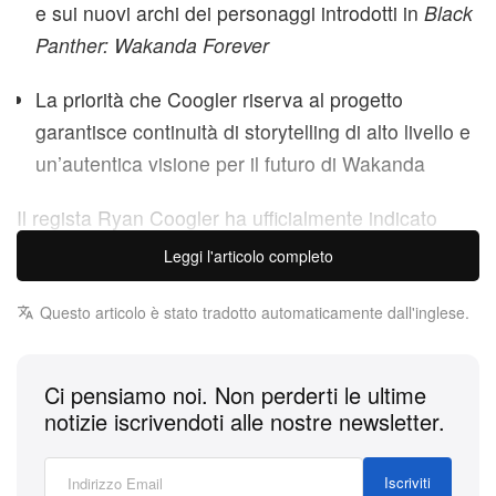
e sui nuovi archi dei personaggi introdotti in
Black
Panther: Wakanda Forever
La priorità che Coogler riserva al progetto
garantisce continuità di storytelling di alto livello e
un’autentica visione per il futuro di Wakanda
Il regista Ryan Coogler ha ufficialmente indicato
Black Panther 3
come suo prossimo progetto, un
Leggi l'articolo completo
impegno che rafforza la sua leadership continuativa
sulla saga di Black Panther del Marvel Cinematic
Questo articolo è stato tradotto automaticamente dall'inglese.
Universe. Questa conferma arriva dopo il successo
di critica e di pubblico del capitolo precedente,
Black
Ci pensiamo noi. Non perderti le ultime
Panther: Wakanda Forever
.
notizie iscrivendoti alle nostre newsletter.
La scelta di Coogler di dare priorità al terzo capitolo
Iscriviti