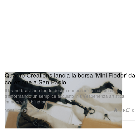
Quadro Creations lancia la borsa 'Mini Fiodor' da
collezione a San Paolo
Il brand brasiliano fonde design e meccanica industriale,
trasformando un semplice acquisto in un’esperienza artistica
immersiva in blind box.
Moda
1.1K
0
Oct 30, 2025