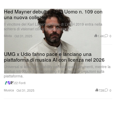
Hed Mayner debutta a Pitti Uomo n. 109 con
una nuova collezione
Il vincitore del Karl Lagerfeld Prize di LVMH 2019 entra nella
schiera di visionari come Guest Designer.
Moda
1.4K
0
Oct 31, 2025
UMG x Udio fanno pace e lanciano una
piattaforma di musica AI con licenza nel 2026
Universal si allea con Stability per sviluppare strumenti, mentre la
startup introduce il fingerprinting e mantiene le creazioni sulla
piattaforma.
22 Fonti
Musica
728
0
Oct 31, 2025