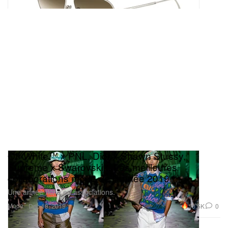
Off-White™ x PNL, Dior x Shawn Stussy,
Supreme x Swarovski... Les meilleures
collaborations mode de l'année 2019
Une année riche en associations.
Mode
10.5K
0
Dec 18, 2019