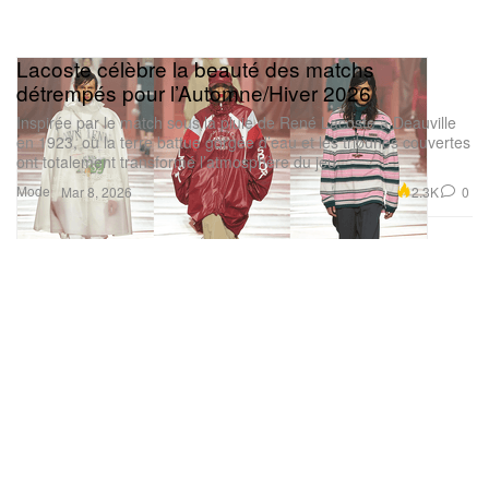
Lacoste célèbre la beauté des matchs
détrempés pour l’Automne/Hiver 2026
Inspirée par le match sous la pluie de René Lacoste à Deauville
en 1923, où la terre battue gorgée d’eau et les tribunes couvertes
ont totalement transformé l’atmosphère du jeu.
Mode
2.3K
0
Mar 8, 2026