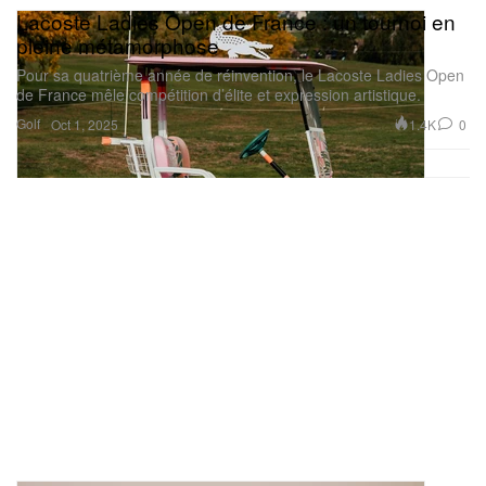
Lacoste Ladies Open de France : un tournoi en
pleine métamorphose
Pour sa quatrième année de réinvention, le Lacoste Ladies Open
de France mêle compétition d’élite et expression artistique.
Golf
1.4K
0
Oct 1, 2025