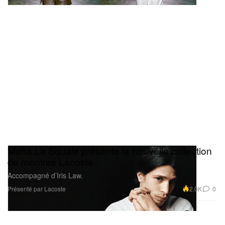
Moha La Squale présente la nouvelle collection
de montres Lacoste
Accompagné d’Iris Law.
Présenté par Lacoste
2.0K
0