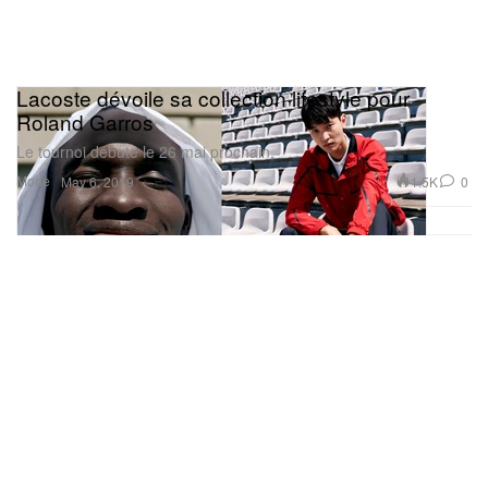
Lacoste dévoile sa collection lifestyle pour
Roland Garros
Le tournoi débute le 26 mai prochain.
Mode
1.5K
0
May 6, 2019