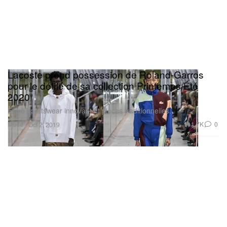
Lacoste prend possession de Roland-Garros
pour le défilé de sa collection Printemps/Été
2020
Entre sportswear innovant et pièces traditionnelles.
Mode
1.7K
0
Oct 2, 2019