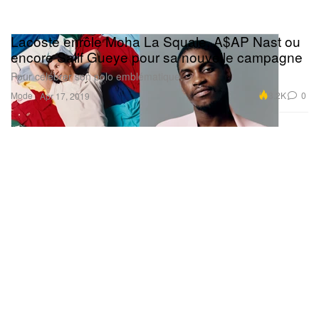
Lacoste enrôle Moha La Squale, A$AP Nast ou
encore Salif Gueye pour sa nouvelle campagne
Pour célébrer son polo emblématique.
Mode
3.2K
0
Apr 17, 2019