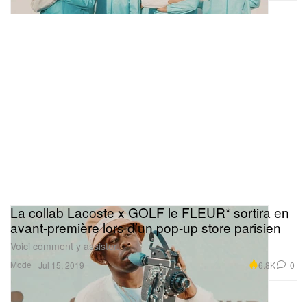
La collab Lacoste x GOLF le FLEUR* sortira en
avant-première lors d’un pop-up store parisien
Voici comment y assister.
Mode
6.8K
0
Jul 15, 2019