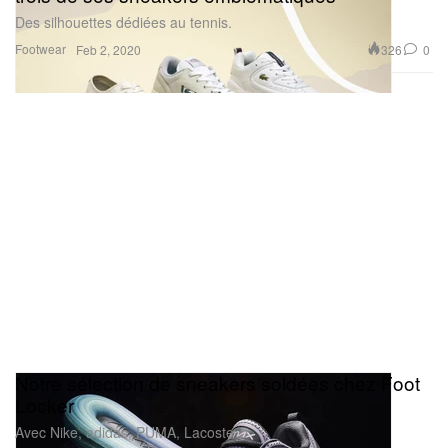
Des silhouettes dédiées au tennis.
Footwear
326
0
Feb 2, 2020
Notre sélection de sneakers soldées chez Foot
Locker
Avec Nike, adidas, PUMA, Lacoste…