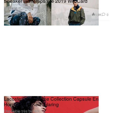
Sneaker Printemps/Été 2019 WildCard
Héritage et modernité.
Présenté par Lacoste
1.9K
0
Lacoste Dévoile Une Collection Capsule En
Hommage À Keith Haring
Disponible très bientôt.