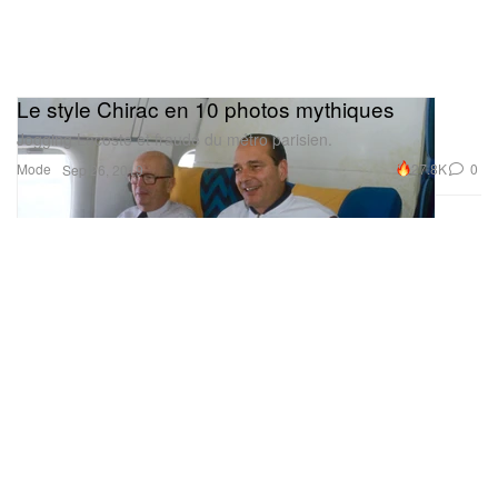
Le style Chirac en 10 photos mythiques
Jogging Lacoste et fraude du métro parisien.
Mode
27.8K
0
Sep 26, 2019