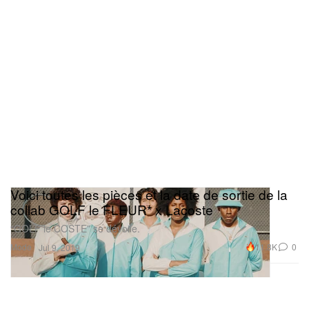
Voici toutes les pièces et la date de sortie de la
collab GOLF le FLEUR* x Lacoste
“GOLF le COSTE” se dévoile.
Mode
11.8K
0
Jul 9, 2019