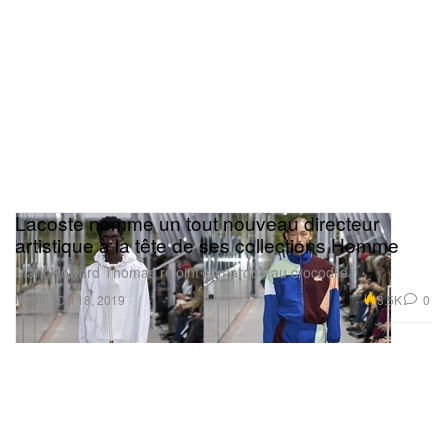
Lacoste nomme un tout nouveau directeur
artistique à la tête de ses collections Homme
Mark Howard Thomas rejoint la marque au crocodile.
Mode
3.5K
0
Oct 18, 2019