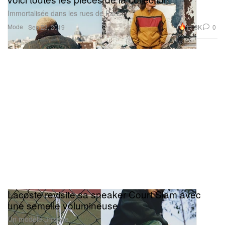
Immortalisée dans les rues de Paris.
Mode
11.8K
0
Sep 23, 2019
Lacoste revisite sa sneaker Court Slam avec
une semelle volumineuse
Un modèle unisexe.