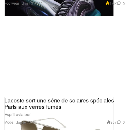
Footwear
4.0K
0
Jan 10, 2020
Lacoste sort une série de solaires spéciales
Paris aux verres fumés
Esprit aviateur.
Mode
957
0
Jan 9, 2020