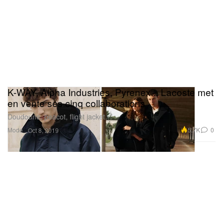
K-WAY, Alpha Industries, Pyrenex... Lacoste met
en vente ses cinq collaborations
Doudoune, peacot, flight jacket…
Mode
5.7K
0
Oct 8, 2019