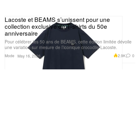
Lacoste et BEAMS s’unissent pour une
collection exclusive de T-shirts du 50e
anniversaire
Pour célébrer les 50 ans de BEAMS, cette édition limitée dévoile
une variation sur mesure de l’iconique crocodile Lacoste.
Mode
2.9K
0
May 16, 2026