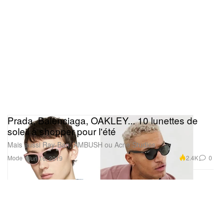
Prada, Balenciaga, OAKLEY... 10 lunettes de
soleil à shopper pour l'été
Mais aussi Ray-Ban, AMBUSH ou Acne Studios.
Mode
2.4K
0
Jun 16, 2019