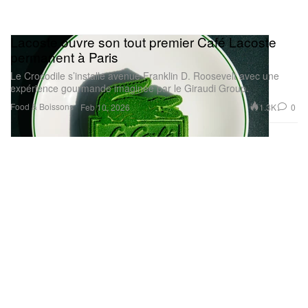
Lacoste ouvre son tout premier Café Lacoste
permanent à Paris
Le Crocodile s’installe avenue Franklin D. Roosevelt avec une
expérience gourmande imaginée par le Giraudi Group.
Food & Boissons
1.3K
0
Feb 10, 2026