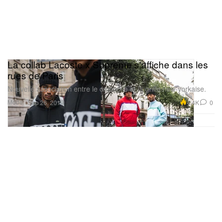
La collab Lacoste x Supreme s'affiche dans les
rues de Paris
Nouvelle association entre le crocodile et la griffe new-yorkaise.
Mode
4.4K
0
Sep 26, 2019