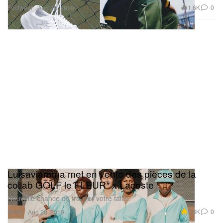
Footwear
1.6K
0
Aug 28, 2019
Luisaviaroma met en vente des pièces de la
collab GOLF le FLEUR* x Lacoste
Nouvelle chance de trouver votre taille.
Mode
2.8K
0
Aug 20, 2019