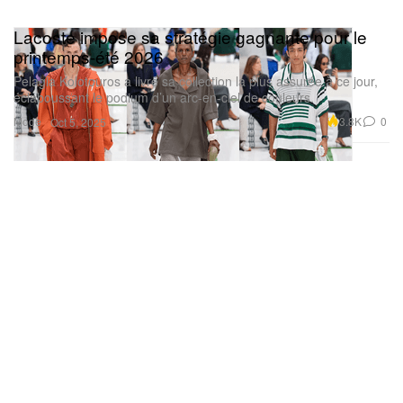
Lacoste impose sa stratégie gagnante pour le
printemps-été 2026
Pelagia Kolotouros a livré sa collection la plus assurée à ce jour,
éclaboussant le podium d’un arc-en-ciel de couleurs.
Mode
3.8K
0
Oct 5, 2025