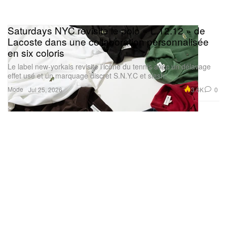
Saturdays NYC revisite le polo « L.12.12 » de
Lacoste dans une collaboration personnalisée
en six coloris
Le label new-yorkais revisite l’icône du tennis avec un délavage
effet usé et un marquage discret S.N.Y.C et slash.
Mode
3.6K
0
Jul 25, 2026