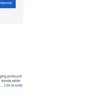
'abonner
aging profound
g trends while
 s…
Lire la suite