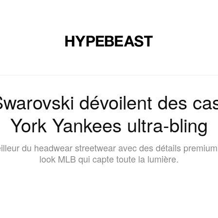
CHAUSSURES
ART
DESIGN
MUSIQUE
ART DE VIVRE
warovski dévoilent des c
York Yankees ultra‑bling
meilleur du headwear streetwear avec des détails premium
look MLB qui capte toute la lumière.