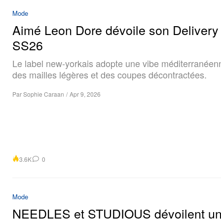
Mode
Aimé Leon Dore dévoile son Delivery
SS26
Le label new-yorkais adopte une vibe méditerranéen
des mailles légères et des coupes décontractées.
Par
Sophie Caraan
/
Apr 9, 2026
3.6K
0
Mode
NEEDLES et STUDIOUS dévoilent u