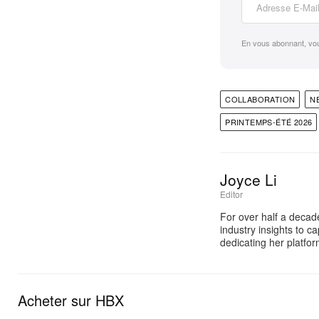
En vous abonnant, vo
COLLABORATION
N
PRINTEMPS-ÉTÉ 2026
Joyce Li
Editor
For over half a decad
industry insights to c
dedicating her platfo
Acheter sur HBX