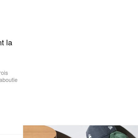
t la
rois
 aboutie