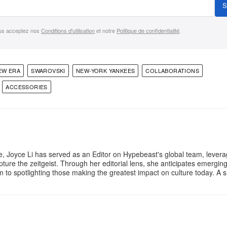
S
us acceptez nos
Conditions d'utilisation
et notre
Politique de confidentialité
.
EW ERA
SWAROVSKI
NEW-YORK YANKEES
COLLABORATIONS
ACCESSORIES
e, Joyce Li has served as an Editor on Hypebeast's global team, lever
apture the zeitgeist. Through her editorial lens, she anticipates emergin
rm to spotlighting those making the greatest impact on culture today. A