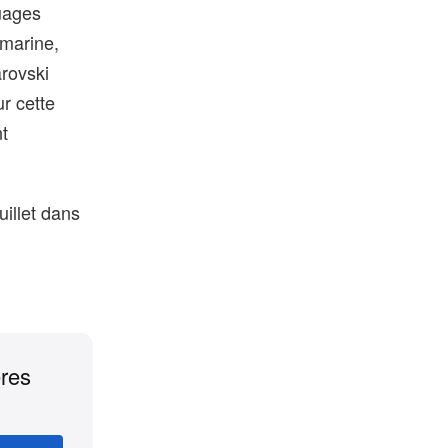
quages
 marine,
rovski
r cette
nt
illet dans
ères