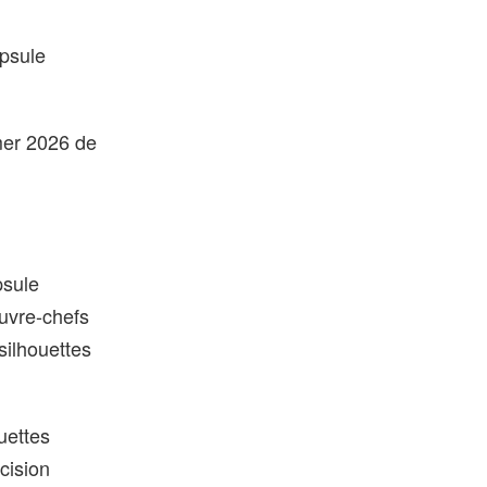
apsule
mmer 2026 de
psule
ouvre-chefs
silhouettes
uettes
cision