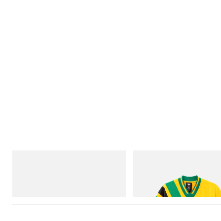
Merrell 1TRL
adidas Originals
Merrell 1TRL X Perks And Mini Hydro
Adidas Originals X Brain Dead D
Next Gen Moc
Football Jersey
Acheter maintenant
Acheter maintenant