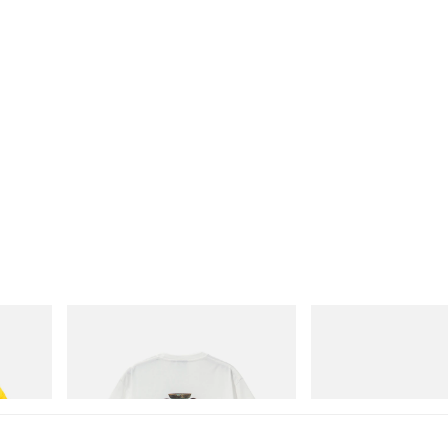
Gramicci
adidas Originals
isney
Vase Tee
Handball Spezial Loafer
Acheter maintenant
Acheter maintenant