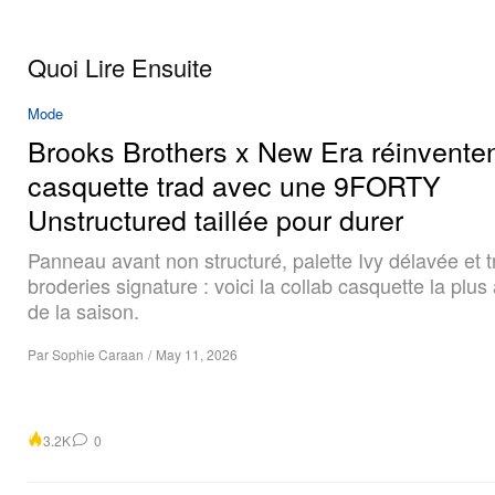
Quoi Lire Ensuite
Mode
Brooks Brothers x New Era réinventen
casquette trad avec une 9FORTY
Unstructured taillée pour durer
Panneau avant non structuré, palette Ivy délavée et t
broderies signature : voici la collab casquette la plus
de la saison.
Par
Sophie Caraan
/
May 11, 2026
3.2K
0