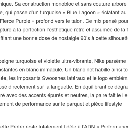
amique. Sa construction monobloc et sans couture arbor
de, qui passe d’un turquoise « Blue Lagoon » éclatant au
 Fierce Purple » profond vers le talon. Ce mix pensé pou
pture à la perfection l’esthétique rétro et assumée de la 
ufflant une bonne dose de nostalgie 90’s à cette silhouet
eigne turquoise et violette ultra‑vibrante, Nike parsème 
stantes en blanc immaculé. Un blanc net habille ainsi to
ée, les imposants Swooshes latéraux et le logo emblém
sé directement sur la languette. En équilibrant ce dégr
ré avec des accents épurés et neutres, la paire fait le li
pement de performance sur le parquet et pièce lifestyle
ette Protro reste totalement fidèle à l’ADN « Performanc