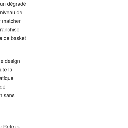
e un dégradé
 niveau de
r matcher
franchise
te de basket
le design
ute la
atique
adé
en sans
e Retro ».