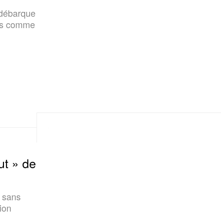
, débarque
mps comme
ut » de
t sans
ion