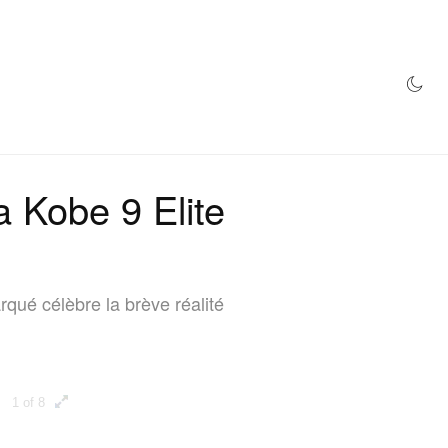
MAGASIN
a Kobe 9 Elite
qué célèbre la brève réalité
1 of 8