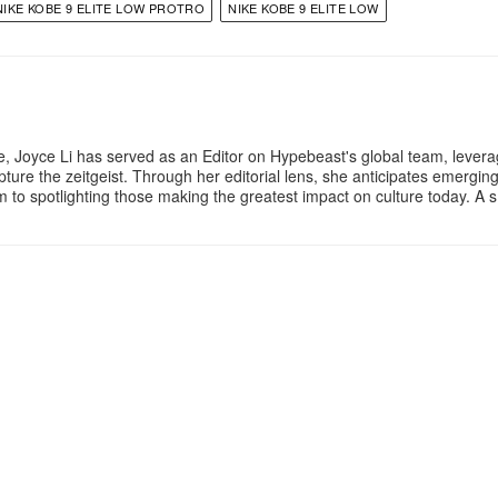
NIKE KOBE 9 ELITE LOW PROTRO
NIKE KOBE 9 ELITE LOW
e, Joyce Li has served as an Editor on Hypebeast's global team, lever
apture the zeitgeist. Through her editorial lens, she anticipates emergin
rm to spotlighting those making the greatest impact on culture today. A