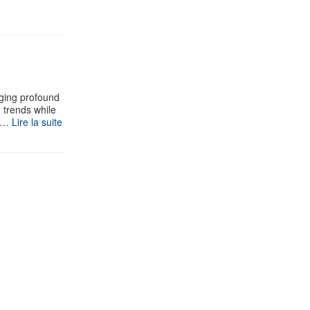
aging profound
g trends while
 s…
Lire la suite