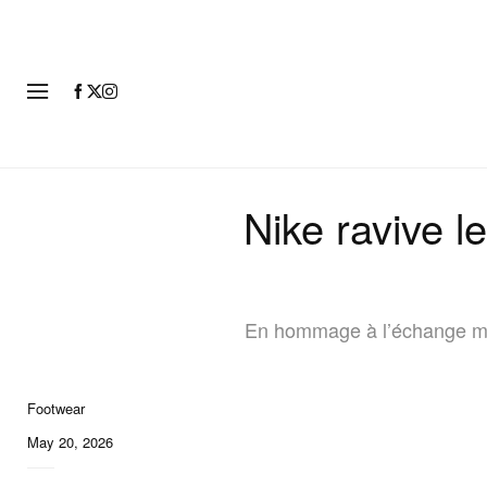
MODE
Nike ravive l
En hommage à l’échange myth
Footwear
8 of 8
May 20, 2026