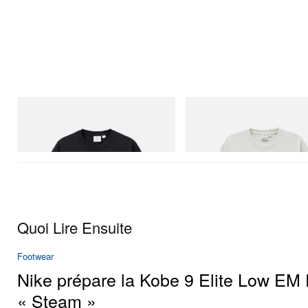
Gramicci
Gramicci
One Point Logo Tee
Bone Tee Pigment Dyed
Acheter maintenant
Acheter maintenant
Quoi Lire Ensuite
Footwear
Nike prépare la Kobe 9 Elite Low EM 
« Steam »