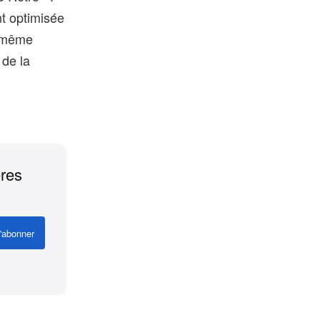
nt optimisée
u même
 de la
ères
'abonner