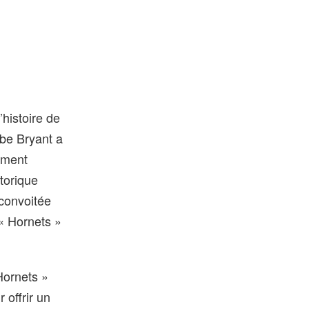
’histoire de
be Bryant a
ement
torique
 convoitée
« Hornets »
 Hornets »
offrir un