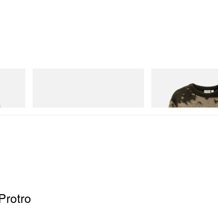
adidas Originals
Gramicci
Handball Spezial Loafer Shoes
Mohair Splatter Sweater
Acheter maintenant
Acheter maintenant
Protro