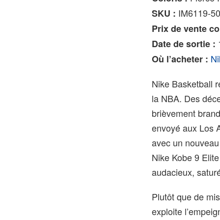
IM6119-5
SKU :
Prix de vente co
1
Date de sortie :
Ni
Où l’acheter :
Nike Basketball r
la NBA. Des déce
brièvement brandi
envoyé aux Los A
avec un nouveau d
Nike Kobe 9 Elite
audacieux, satur
Plutôt que de mis
exploite l’empeig