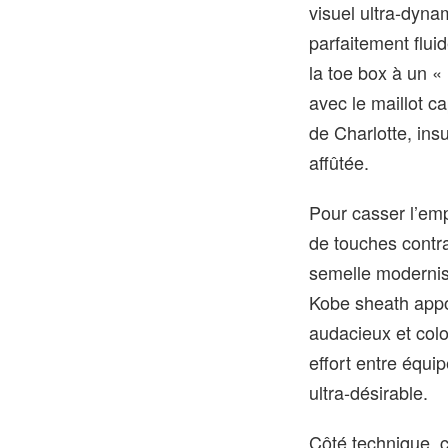
visuel ultra‑dyn
parfaitement flui
la toe box à un «
avec le maillot ca
de Charlotte, ins
affûtée.
Pour casser l’emp
de touches contra
semelle modernis
Kobe sheath appo
audacieux et colo
effort entre équi
ultra‑désirable.
Côté technique, c