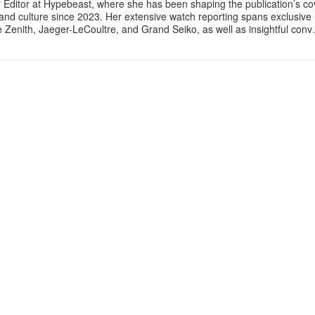
 Editor at Hypebeast, where she has been shaping the publication’s co
, and culture since 2023. Her extensive watch reporting spans exclusiv
ke Zenith, Jaeger-LeCoultre, and Grand Seiko, as well as insightful con