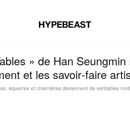
CHAUSSURES
ART
DESIGN
MUSIQUE
ART DE VIVRE
ables » de Han Seungmin 
ment et les savoir‑faire art
les, équerres et charnières deviennent de véritables moti