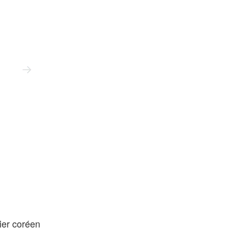
Han Seungmin
ier coréen