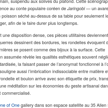
 main, suspendu aux solives du plafond. Cette scénograph
rence au conte populaire coréen de
— un avare
Jaringobi
n poisson séché au‑dessus de sa table pour seulement l
ger, afin de le faire durer plus longtemps.
et une disposition dense, ces pièces utilitaires deviennen
équerres dessinent des bordures, les rondelles évoquent 
arnières se posent comme des bijoux à la surface. Cette
on assumée révèle les qualités esthétiques souvent négl
ndardisée, la faisant passer de l’anonymat fonctionnel à l
 souligne aussi l’imbrication indissociable entre matière 
ondelle et boulon arrive avec son étiquette de prix, tran
une méditation sur les économies du geste artisanal da
t commercialisé.
ne of One
gallery dans son espace satellite au 35 Allen 