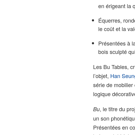
en érigeant la q
Équerres, ronde
le coût et la va
Présentées à l
bois sculpté qu
Les Bu Tables, cr
l’objet,
Han Seun
série de mobilier 
logique décorativ
, le titre du p
Bu
un son phonétique
Présentées en co