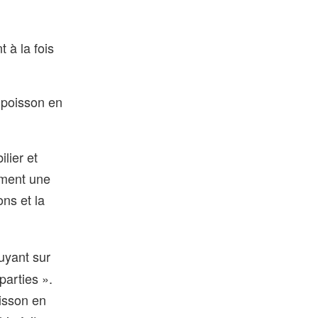
 à la fois
 poisson en
lier et
rment une
ons et la
puyant sur
parties ».
isson en