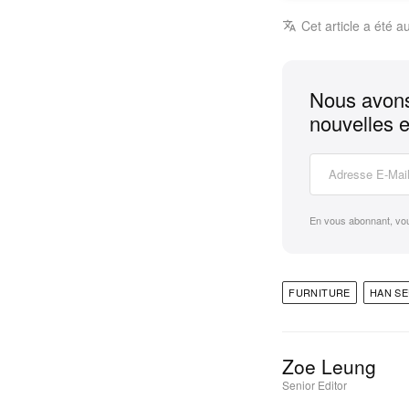
Cet article a été a
Nous avons
nouvelles e
En vous abonnant, vo
FURNITURE
HAN S
Zoe Leung
Senior Editor