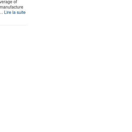
verage of
e manufacture
v…
Lire la suite