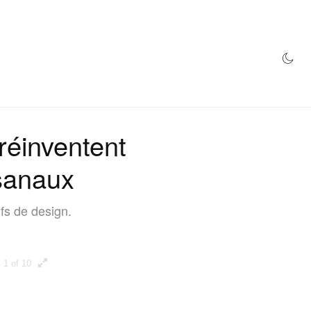
MAGASIN
réinventent
isanaux
fs de design.
1 of 10