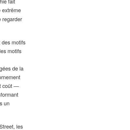
ie fait
 extrême
e regarder
t des motifs
des motifs
igées de la
’ornement
et coût —
sformant
ns un
Street, les