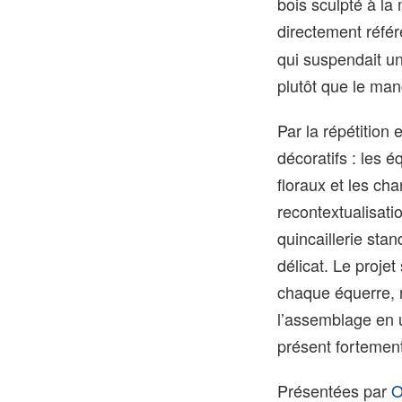
bois sculpté à la
directement réfé
qui suspendait u
plutôt que le man
Par la répétition 
décoratifs : les 
floraux et les ch
recontextualisati
quincaillerie sta
délicat. Le projet
chaque équerre, r
l’assemblage en 
présent fortemen
Présentées par
O