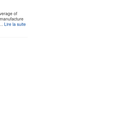
verage of
e manufacture
v…
Lire la suite