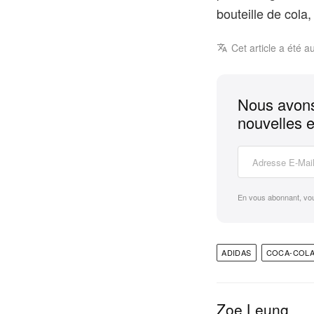
bouteille de cola,
Cet article a été a
Nous avons
nouvelles e
En vous abonnant, vo
ADIDAS
COCA-COL
Zoe Leung