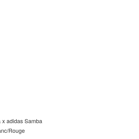
A
 x adidas Samba
anc/Rouge