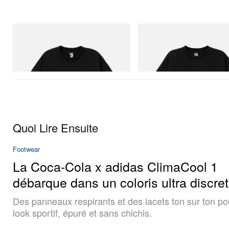
INITIAL
INITIAL
Billionaire Boys Club X Initial D Cotton T-
Billionaire Boys Club X Initial D 
Shirt 1
Shirt 3
Acheter maintenant
Acheter maintenant
Quoi Lire Ensuite
Footwear
La Coca‑Cola x adidas ClimaCool 1
débarque dans un coloris ultra discret
Des panneaux respirants et des lacets ton sur ton po
look sportif, épuré et sans chichis.