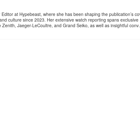
 Editor at Hypebeast, where she has been shaping the publication’s co
, and culture since 2023. Her extensive watch reporting spans exclusiv
ke Zenith, Jaeger-LeCoultre, and Grand Seiko, as well as insightful con