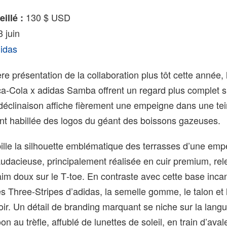
130 $ USD
illé :
 juin
idas
e présentation de la collaboration plus tôt cette année, 
oca‑Cola x adidas Samba offrent un regard plus complet s
 déclinaison affiche fièrement une empeigne dans une te
nt habillée des logos du géant des boissons gazeuses.
ille la silhouette emblématique des terrasses d’une em
dacieuse, principalement réalisée en cuir premium, rel
aim doux sur le T‑toe. En contraste avec cette base inc
 Three‑Stripes d’adidas, la semelle gomme, le talon et 
oir. Un détail de branding marquant se niche sur la langu
n au trèfle, affublé de lunettes de soleil, en train d’aval