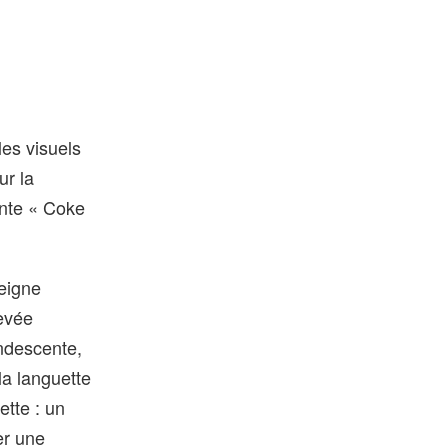
les visuels
ur la
inte « Coke
peigne
evée
andescente,
la languette
ette : un
er une