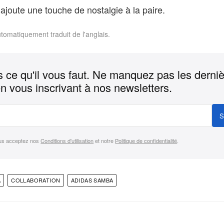
 ajoute une touche de nostalgie à la paire.
utomatiquement traduit de l'anglais.
 ce qu'il vous faut. Ne manquez pas les derni
n vous inscrivant à nos newsletters.
S
us acceptez nos
Conditions d'utilisation
et notre
Politique de confidentialité
.
A
COLLABORATION
ADIDAS SAMBA