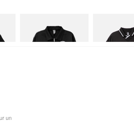
INITIAL
INITIAL
Cotton T-
Billionaire Boys Club X Initial D Cotton
Billionaire Boys Club X I
Jacket
Shirt
Acheter maintenant
Acheter maintenant
ur un