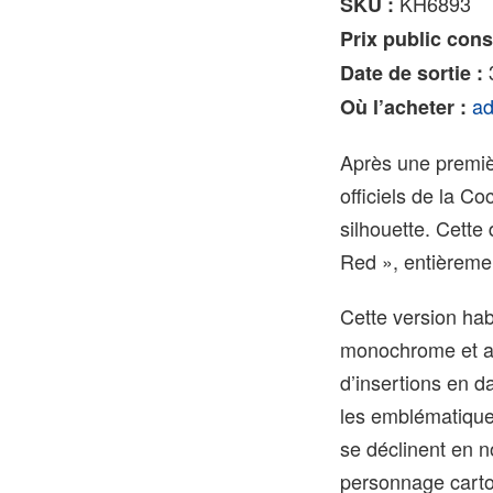
KH6893
SKU :
Prix public conse
3
Date de sortie :
ad
Où l’acheter :
Après une premièr
officiels de la C
silhouette. Cette
Red », entièreme
Cette version hab
monochrome et au
d’insertions en d
les emblématiques
se déclinent en n
personnage cartoo