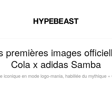
CHAUSSURES
ART
DESIGN
MUSIQUE
ART DE VIVRE
 premières images officie
Cola x adidas Samba
ge iconique en mode logo-mania, habillée du mythique «