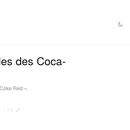
MAGASIN
lles des Coca-
 Coke Red ».
1 of 8