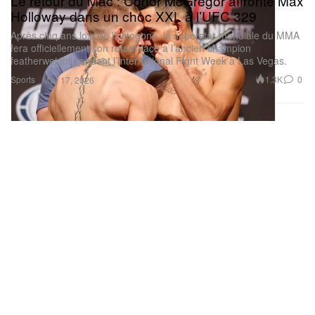
Le retour du Mac : Conor McGregor affronte Max
Holloway dans un choc XXL à l’UFC 329
Après cinq ans loin de l’octogone, la superstar mondiale du MMA
fera officiellement son retour face à l’ancien champion
featherweight pendant l’International Fight Week à Las Vegas.
Sports
1.3K
0
May 17, 2026