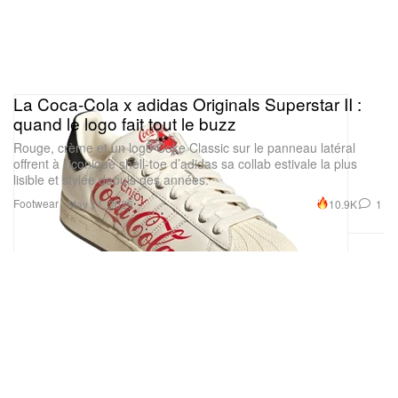
La Coca-Cola x adidas Originals Superstar II :
quand le logo fait tout le buzz
Rouge, crème et un logo Coke Classic sur le panneau latéral
offrent à l’iconique shell-toe d’adidas sa collab estivale la plus
lisible et stylée depuis des années.
Footwear
10.9K
1
May 11, 2026