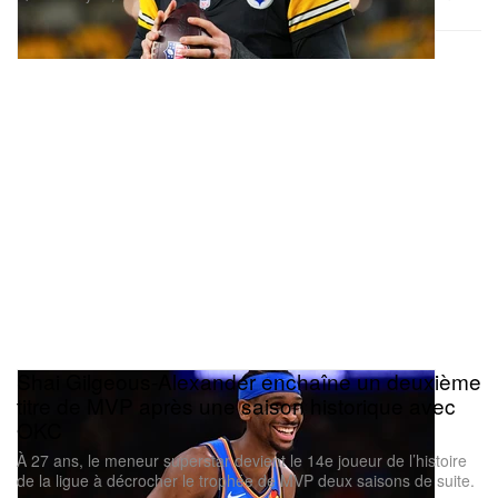
Shai Gilgeous-Alexander enchaîne un deuxième
titre de MVP après une saison historique avec
OKC
À 27 ans, le meneur superstar devient le 14e joueur de l’histoire
de la ligue à décrocher le trophée de MVP deux saisons de suite.