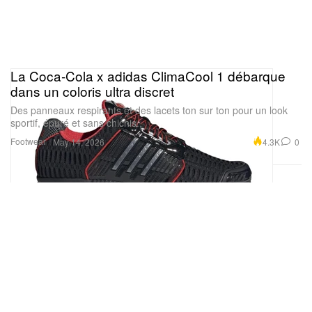
La Coca‑Cola x adidas ClimaCool 1 débarque
dans un coloris ultra discret
Des panneaux respirants et des lacets ton sur ton pour un look
sportif, épuré et sans chichis.
Footwear
4.3K
0
May 14, 2026