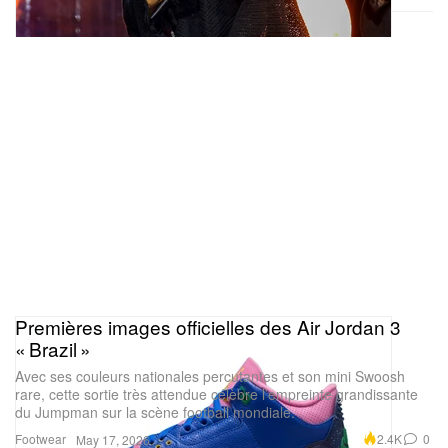
Premières images officielles des Air Jordan 3
« Brazil »
Avec ses couleurs nationales percutantes et son mini Swoosh
rare, cette sortie très attendue célèbre l’empreinte grandissante
du Jumpman sur la scène football mondiale.
Footwear
2.4K
0
May 17, 2026