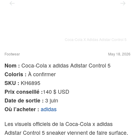
Coca-Cola X Adidas Adistar Control 5
Footwear
May 18, 2026
Nom :
Coca-Cola x adidas Adistar Control 5
Coloris :
À confirmer
SKU :
KH6895
Prix conseillé :
140 $ USD
Date de sortie :
3 juin
Où l’acheter :
adidas
Les visuels officiels de la
Coca‑Cola
x
adidas
Adistar
Control 5
sneaker viennent de faire surface,