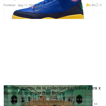
Footwear
2.4K
0
May 17, 2026
Premier aperçu de la collection exclusive Zara x
Benito Antonio par Bad Bunny
Après des teasers discrets lors de son show de mi-temps au
Super Bowl et au Met Gala, la superstar lance officiellement sa