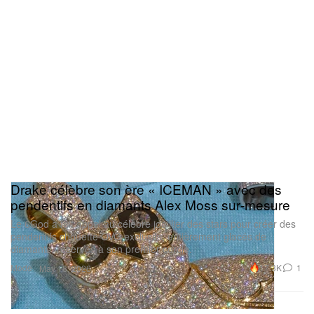
Drake célèbre son ère « ICEMAN » avec des
pendentifs en diamants Alex Moss sur‑mesure
Le 6God a fait appel au célèbre joaillier des stars pour créer des
pendentifs chouette OVO exclusifs, entièrement glacés de
diamants, réservés à son premier cercle.
Mode
17.3K
1
May 18, 2026