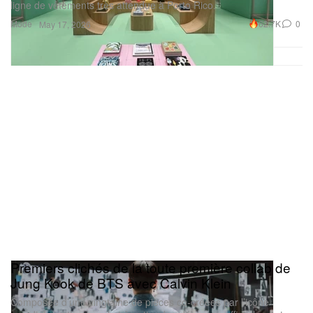
ligne de vêtements très attendue à Porto Rico.
Mode
62.7K
0
May 17, 2026
Premiers clichés de la toute première collab de
Jung Kook de BTS avec Calvin Klein
Composée d’une vingtaine de pièces co‑créées par l’icône