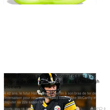
Aaron Rodgers signe un contrat d’1 an à 25
millions de dollars pour revenir aux Pittsburgh
Steelers
À 42 ans, le futur Hall of Famer met fin à son bras de fer de
l’intersaison pour retrouver le head coach Mike McCarthy et
disputer sa 22e saison NFL.
Sports
237
0
May 18, 2026