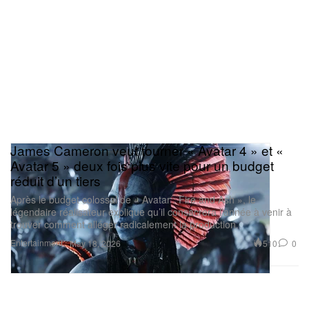
James Cameron veut tourner « Avatar 4 » et «
Avatar 5 » deux fois plus vite pour un budget
réduit d’un tiers
Après le budget colossal de « Avatar : Fire and Ash », le
légendaire réalisateur explique qu’il consacrera l’année à venir à
trouver comment alléger radicalement la production.
Entertainment
510
0
May 18, 2026