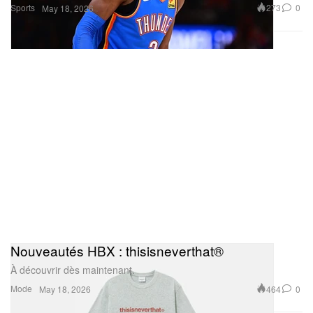
Sports
273
0
May 18, 2026
Nouveautés HBX : thisisneverthat®
À découvrir dès maintenant.
Mode
464
0
May 18, 2026