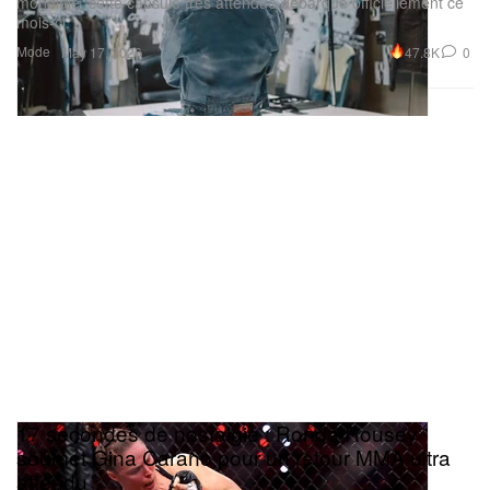
mondiale, cette capsule très attendue débarque officiellement ce
mois‑ci.
Mode
47.8K
0
May 17, 2026
17 secondes de nostalgie : Ronda Rousey
soumet Gina Carano pour un retour MMA ultra
attendu