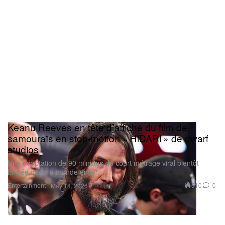
Keanu Reeves en tête d’affiche du film de
samouraïs en stop‑motion « HIDARI » de dwarf
studios
Une adaptation de 90 minutes du court métrage viral bientôt
lancée dans le monde entier.
Entertainment
510
0
May 18, 2026