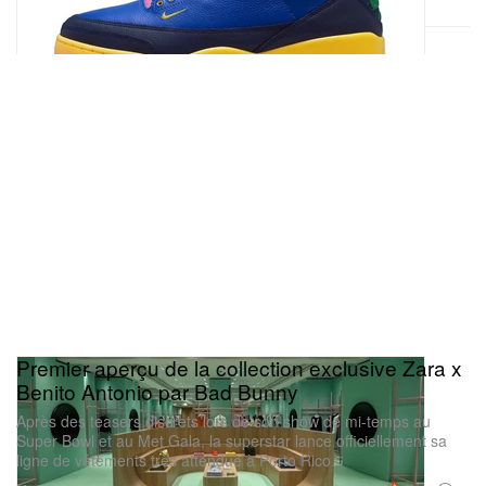
Premier aperçu de la collection exclusive Zara x
Benito Antonio par Bad Bunny
Après des teasers discrets lors de son show de mi-temps au
Super Bowl et au Met Gala, la superstar lance officiellement sa
ligne de vêtements très attendue à Porto Rico.