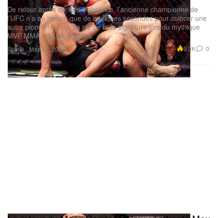
De retour après dix ans d’absence, l’ancienne championne de
l’UFC n’a eu besoin que de quelques secondes pour coincer une
autre pionnière dans sa clé de bras signature lors du mythique
MVP MMA 1 à Los Angeles.
Sports
9.3K
0
May 17, 2026