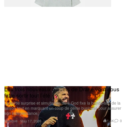
Les trois nouveaux albums de Drake vont nous
faire sortir tout l’été
La sortie surprise et simultanée du 6 God fixe la bande-son de la
saison tout en marquant un coup de génie business pour assurer
son indépendance.
Musique
1.4K
0
May 17, 2026