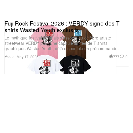
Fuji Rock Festival 2026 : VERDY signe des T-
shirts Wasted Youth exclusifs
Le mythique festival japonais s’associe au célèbre artiste
streetwear VERDY pour une capsule limitée de T-shirts
graphiques Wasted Youth, déjà disponible en précommande.
Mode
777
0
May 17, 2026