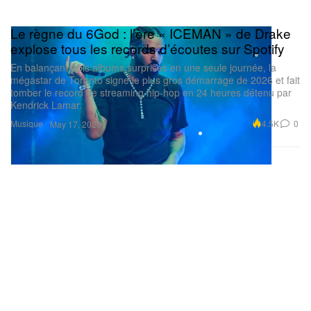
Le règne du 6God : l’ère « ICEMAN » de Drake
explose tous les records d’écoutes sur Spotify
En balançant trois albums surprises en une seule journée, la
mégastar de Toronto signe le plus gros démarrage de 2026 et fait
tomber le record de streaming hip‑hop en 24 heures détenu par
Kendrick Lamar.
Musique
4.5K
0
May 17, 2026