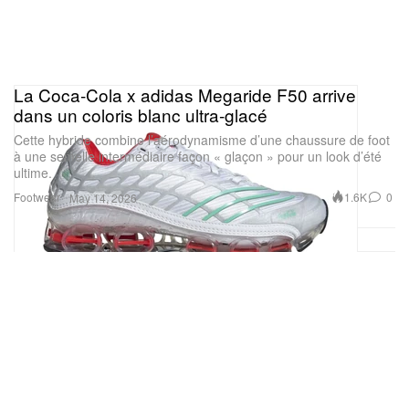
La Coca‑Cola x adidas Megaride F50 arrive
dans un coloris blanc ultra‑glacé
Cette hybride combine l’aérodynamisme d’une chaussure de foot
à une semelle intermédiaire façon « glaçon » pour un look d’été
ultime.
Footwear
1.6K
0
May 14, 2026