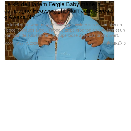
Le kid de Harlem Fergie Baby mène la
campagne Heavyweight Plain Jane Sweats
d’Awake NY
Le label streetwear new-yorkais dépoussière ses ensembles en
fleece iconiques avec un hoodie zippé crop top en 500 gsm et un
pantalon de survêtement à coupe loose avec bas droit ouvert.
Mode
1.4K
0
May 17, 2026