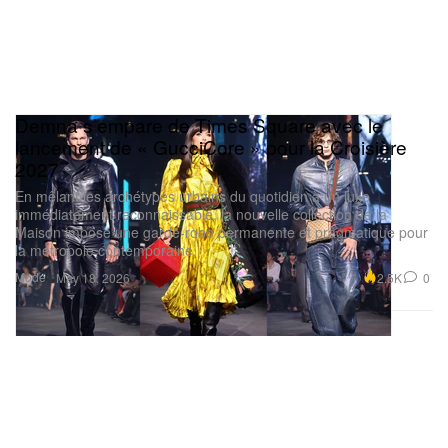
Demna s’empare de Times Square avec le
lancement de « GucciCore » pour la Croisière
2027
En mêlant les archétypes urbains du quotidien à un luxe
immédiatement reconnaissable, la nouvelle collection de la
Maison impose une garde-robe permanente et pragmatique pour
la métropole contemporaine.
Mode
2.5K
0
May 18, 2026