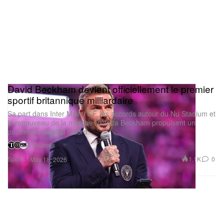
David Beckham devient officiellement le premier
sportif britannique milliardaire
Sa part dans Inter Miami CF, les accords autour du Nu Stadium et
le renouveau de la marque Victoria Beckham propulsent un
patrimoine familial record.
3 Sources
Sports
1.1K
0
May 18, 2026