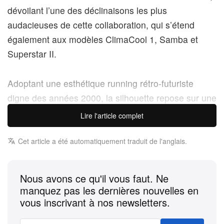
dévoilant l’une des déclinaisons les plus
audacieuses de cette collaboration, qui s’étend
également aux modèles
ClimaCool 1
,
Samba
et
Superstar II
.
Adoptant une esthétique running rétro-futuriste
digne des années 2000, la silhouette repose sur une
empeigne en mesh rouge vibrant, rehaussée
Lire l'article complet
d’empiècements rouges métallisés et d’accents
blancs éclatants qui balayent les quartiers et le bout
Cet article a été automatiquement traduit de l'anglais.
du pied, pour une finition brillante et
multidimensionnelle. Ce jeu astucieux de reflets
Nous avons ce qu'il vous faut. Ne
métallisés confère à la sneaker un éclat façon
manquez pas les dernières nouvelles en
canette, traduisant à la perfection l’identité iconique
vous inscrivant à nos newsletters.
du géant des boissons en une pièce sportswear