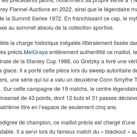
rey Flannel Auctions en 2022, ainsi que le légendaire ma
e la Summit Series 1972. En franchissant ce cap, le my
se au sommet absolu de la collection sportive.
lète la charge historique inégalée littéralement tissée da
rès précis.
MeiGray
a entièrement authentifié ce maillot, l
finale de la Stanley Cup 1988, où Gretzky a livré une vér
a glace. Il a porté cette pièce lors du sweep autoritaire 
lers, une série qui lui a valu un deuxième Conn Smythe 
. Sur cette campagne de 19 matchs, le centre légendair
 insensé de 43 points, dont 12 buts et 31 passes décisive
uatrième titre en l’espace de seulement cinq ans.
edigree de champion, ce maillot précis est chargé d’une
estable. Il a servi lors du fameux match du « blackout » 