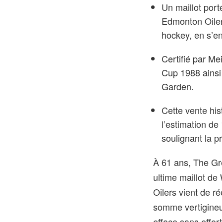
Un maillot por
Edmonton Oiler
hockey, en s’en
Certifié par Me
Cup 1988 ainsi
Garden.
Cette vente his
l’estimation de
soulignant la p
À 61 ans, The Gr
ultime maillot d
Oilers vient de ré
somme vertigineu
efface sans effor