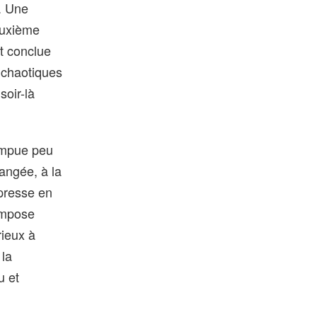
. Une
euxième
st conclue
s chaotiques
soir-là
rompue peu
hangée, à la
presse en
’impose
rieux à
 la
u et