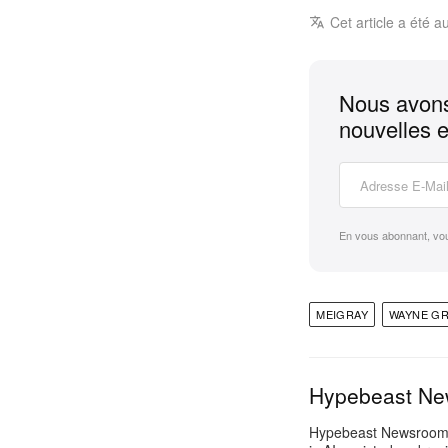
Cet article a été a
Nous avons
nouvelles e
En vous abonnant, vo
MEIGRAY
WAYNE G
Hypebeast N
Hypebeast Newsroom pr