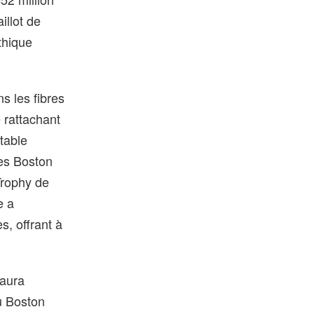
illot de
thique
ns les fibres
e rattachant
itable
des Boston
Trophy de
e a
s, offrant à
 aura
au Boston