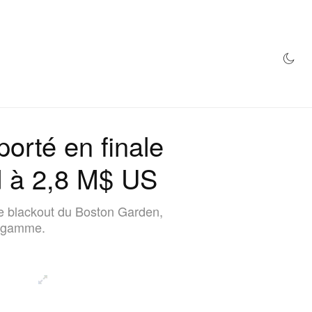
MAGASIN
orté en finale
rd à 2,8 M$ US
re blackout du Boston Garden,
de gamme.