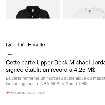
INITIAL
INITIAL
Billionaire Boys Club X Initial D Cotton
Billionaire Boys Club X Initial D 
Jacket
Shirt 2
Acheter maintenant
Acheter maintenant
Quoi Lire Ensuite
Jeux
Cette carte Upper Deck Michael Jord
signée établit un record à 4,25 M$
La carte renferme un morceau authentique du maillot
lors du légendaire NBA All-Star Game 1992.
2 Sources
/
Apr 24, 2026