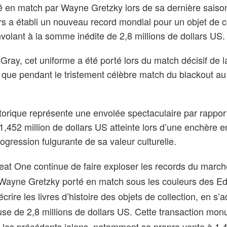
té en match par Wayne Gretzky lors de sa dernière saiso
s a établi un nouveau record mondial pour un objet de c
volant à la somme inédite de 2,8 millions de dollars US.
iGray, cet uniforme a été porté lors du match décisif de 
 que pendant le tristement célèbre match du blackout a
torique représente une envolée spectaculaire par rappor
 1,452 million de dollars US atteinte lors d’une enchère 
rogression fulgurante de sa valeur culturelle.
eat One continue de faire exploser les records du march
e Wayne Gretzky porté en match sous les couleurs des 
écrire les livres d’histoire des objets de collection, en s’
se de 2,8 millions de dollars US. Cette transaction mo
t les précédents jalons, notamment sa propre vente à 1,4