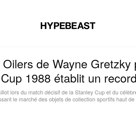
CHAUSSURES
ART
DESIGN
MUSIQUE
ART DE VIVRE
s Oilers de Wayne Gretzky p
 Cup 1988 établit un reco
llot lors du match décisif de la Stanley Cup et du célèb
ssant le marché des objets de collection sportifs haut 