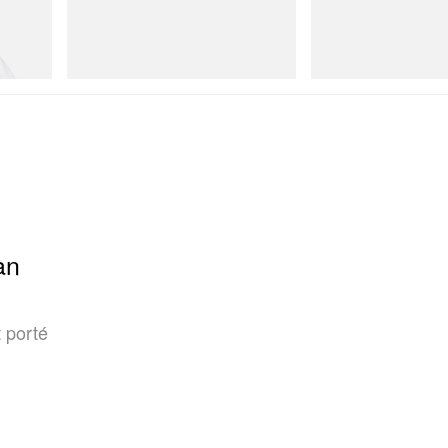
On
Merrell 1TRL
Cotton T-
Cloudmonster 1
Merrell 1TRL X Perks A
Storm GORE-TEX®
Acheter maintenant
Acheter maintenant
an
 porté