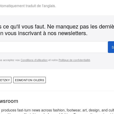
utomatiquement traduit de l'anglais.
 ce qu'il vous faut. Ne manquez pas les derni
n vous inscrivant à nos newsletters.
S
us acceptez nos
Conditions d'utilisation
et notre
Politique de confidentialité
.
RETZKY
EDMONTON OILERS
ewsroom
oduces fast-turn news across fashion, footwear, art, design, and cul