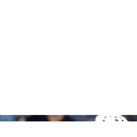
B Bennett/Bruce Bennett Studios Via Getty Images Stu