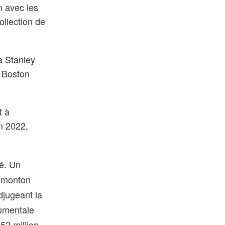
n avec les
ollection de
la Stanley
u Boston
t à
en 2022,
é. Un
Edmonton
adjugeant la
numentale
52 million