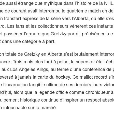
de aussi étrange que mythique dans l’histoire de la NHL
e de courant avait interrompu le quatrième match en d
n transfert express de la série vers l’Alberta, où elle s’e
ard. Les fans et les collectionneurs vénèrent ces instant
 et posséder l’armure que Gretzky portait précisément ce 
t dans une catégorie à part.
on totale de Gretzky en Alberta s’est brutalement inter
sacre. Trois mois plus tard à peine, la superstar était éc
, aux Los Angeles Kings, au terme d’une conférence de 
eversé à jamais la carte du hockey. Ce maillot record s
’incarnation tangible ultime de ses derniers jours victo
d’hui, alors que la légende officie comme chroniqueur à
quipement historique continue d’inspirer un respect absol
te intouchable sur le marché.