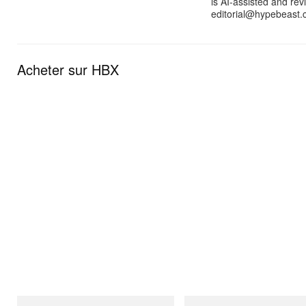
is AI-assisted and rev
editorial@hypebeast.
Acheter sur HBX