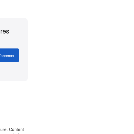
ères
'abonner
ture. Content