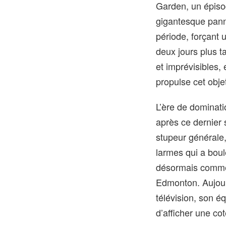
Garden, un épiso
gigantesque pann
période, forçant u
deux jours plus t
et imprévisibles,
propulse cet obje
L’ère de dominati
après ce dernier 
stupeur générale
larmes qui a boul
désormais comme l
Edmonton. Aujour
télévision, son é
d’afficher une co