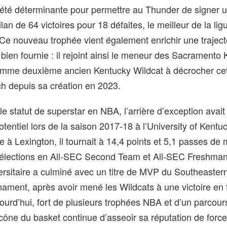
 été déterminante pour permettre au Thunder de signer 
an de 64 victoires pour 18 défaites, le meilleur de la lig
 Ce nouveau trophée vient également enrichir une traject
 bien fournie : il rejoint ainsi le meneur des Sacramento 
mme deuxième ancien Kentucky Wildcat à décrocher ce
h depuis sa création en 2023.
le statut de superstar en NBA, l’arrière d’exception avait
otentiel lors de la saison 2017-18 à l’University of Kentu
 à Lexington, il tournait à 14,4 points et 5,1 passes de
sélections en All-SEC Second Team et All-SEC Freshma
rsitaire a culminé avec un titre de MVP du Southeaster
ment, après avoir mené les Wildcats à une victoire en f
urd’hui, fort de plusieurs trophées NBA et d’un parcour
cône du basket continue d’asseoir sa réputation de forc