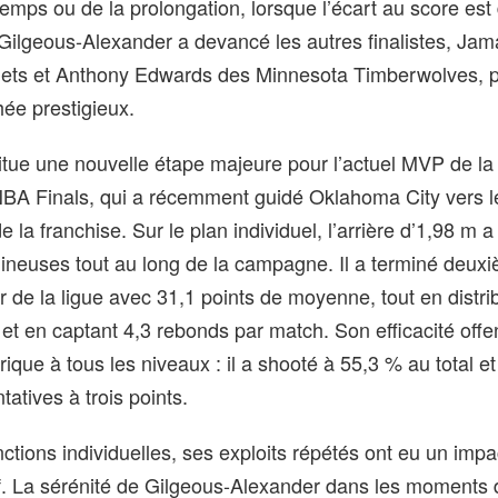
emps ou de la prolongation, lorsque l’écart au score est
Gilgeous-Alexander a devancé les autres finalistes, Jam
ets et Anthony Edwards des Minnesota Timberwolves, 
hée prestigieux.
itue une nouvelle étape majeure pour l’actuel MVP de la
 NBA Finals, qui a récemment guidé Oklahoma City vers l
e de la franchise. Sur le plan individuel, l’arrière d’1,98 m 
igineuses tout au long de la campagne. Il a terminé deux
 de la ligue avec 31,1 points de moyenne, tout en distri
et en captant 4,3 rebonds par match. Son efficacité offe
ique à tous les niveaux : il a shooté à 55,3 % au total et
atives à trois points.
nctions individuelles, ses exploits répétés ont eu un impac
if. La sérénité de Gilgeous-Alexander dans les moments 