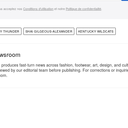
us acceptez nos
Conditions d'utilisation
et notre
Politique de confidentialité
.
TY THUNDER
SHAI GILGEOUS-ALEXANDER
KENTUCKY WILDCATS
ewsroom
oduces fast-turn news across fashion, footwear, art, design, and cul
iewed by our editorial team before publishing. For corrections or inquiri
com.