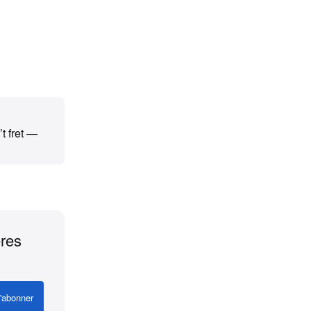
t fret —
ères
'abonner