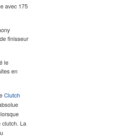
ue avec 175
hony
de finisseur
é le
aites en
de
Clutch
 absolue
 lorsque
e clutch. La
du