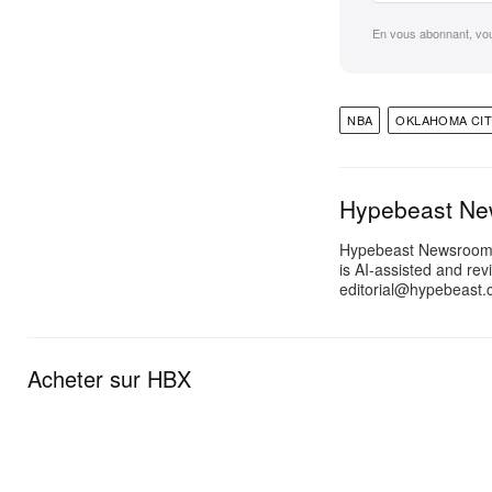
En vous abonnant, vo
NBA
OKLAHOMA CI
Hypebeast N
Hypebeast Newsroom pr
is AI-assisted and rev
editorial@hypebeast.
Acheter sur HBX