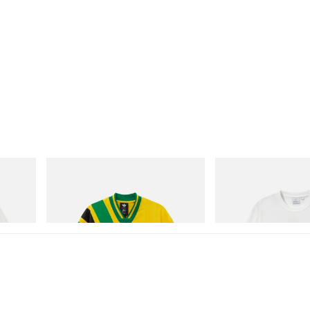
adidas Originals
Gramicci
Adidas Originals X Brain Dead Disney
Joker Tee
Football Jersey
Acheter maintenant
Acheter maintenant