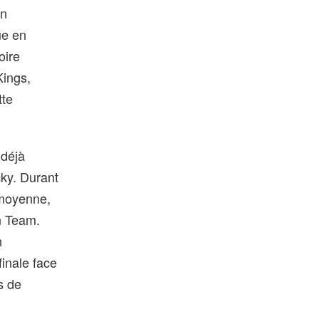
un
ue en
oire
Kings,
tte
 déjà
cky. Durant
 moyenne,
n Team.
n
inale face
s de
e