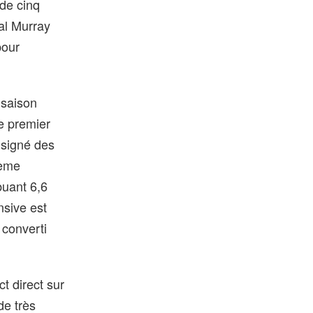
 de cinq
al Murray
pour
 saison
e premier
a signé des
ième
buant 6,6
nsive est
 converti
t direct sur
de très