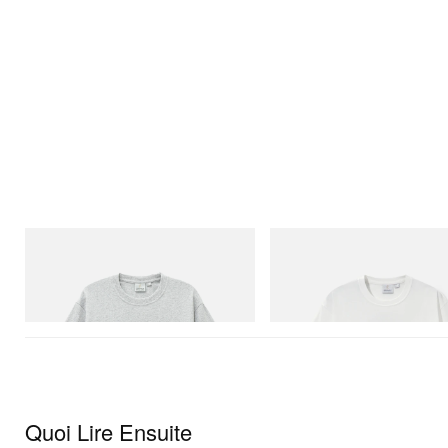
Gramicci
Gramicci
Yosemite Valley Tee
Vase Tee
Acheter maintenant
Acheter maintenant
Quoi Lire Ensuite