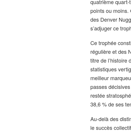
quatrième quart-t
points ou moins. 
des Denver Nugg
s’adjuger ce trop
Ce trophée const
régulière et des
titre de l’histoir
statistiques vert
meilleur marqueur
passes décisives 
restée stratosphér
38,6 % de ses tent
Au-delà des disti
le succès collect