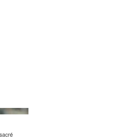
Sun/Getty Images
sacré