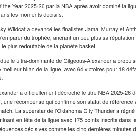
of the Year 2025-26 par la NBA après avoir dominé la lig
 dans les moments décisifs.
cky Wildcat a devancé les finalistes Jamal Murray et Ant
’emparer du trophée, ancrant un peu plus sa réputation 
 le plus redoutable de la planète basket.
iduelle ultra-dominante de Gilgeous-Alexander a propuls
 meilleur bilan de la ligue, avec 64 victoires pour 18 déf
e.
exander a officiellement décroché le titre NBA 2025-26 
r
, une récompense qui confirme son statut de référence
 match. La superstar de l’Oklahoma City Thunder a régné
rminant en tête de la ligue avec 175 points inscrits dans l
séquences décisives comme les cinq dernières minutes 