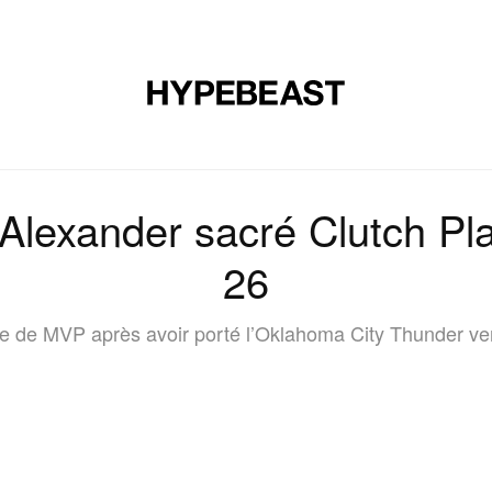
CHAUSSURES
ART
DESIGN
MUSIQUE
ART DE VIVRE
-Alexander sacré Clutch Pl
26
itre de MVP après avoir porté l’Oklahoma City Thunder v