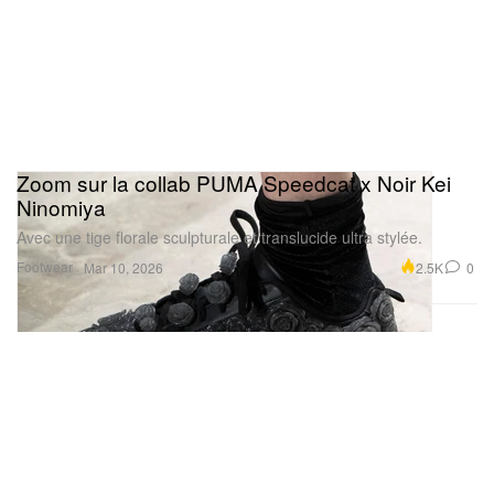
Zoom sur la collab PUMA Speedcat x Noir Kei
Ninomiya
Avec une tige florale sculpturale et translucide ultra stylée.
Footwear
2.5K
0
Mar 10, 2026