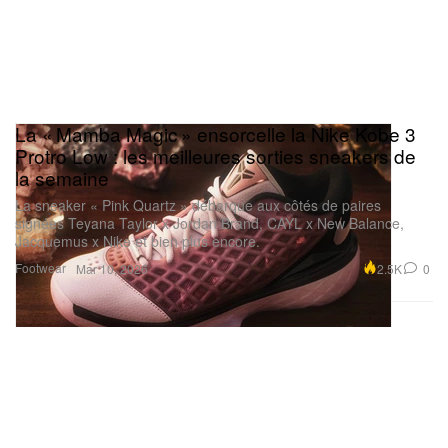
La « Mamba Magic » ensorcelle la Nike Kobe 3
Protro Low : les meilleures sorties sneakers de
la semaine
La sneaker « Pink Quartz » débarque aux côtés de paires
signées Teyana Taylor x Jordan Brand, CAYL x New Balance,
Jacquemus x Nike et bien plus encore.
Footwear
2.5K
0
Mar 10, 2026