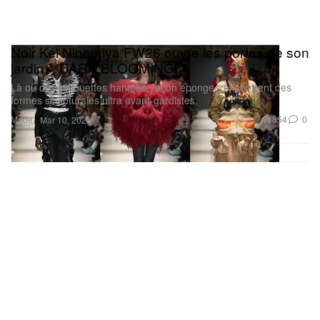
Noir Kei Ninomiya FW26 ouvre les portes de son
jardin « DARK BLOOMING »
Là où des silhouettes hantées, façon éponge, rencontrent des
formes sculpturales ultra avant-gardistes.
Mode
854
0
Mar 10, 2026