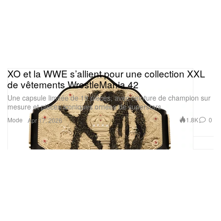
XO et la WWE s’allient pour une collection XXL
de vêtements WrestleMania 42
Une capsule limitée de 19 pièces, avec ceinture de champion sur
mesure et pièces iconiques ornées de superstars.
Mode
1.8K
0
Apr 17, 2026