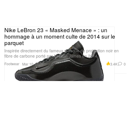
Nike LeBron 23 « Masked Menace » : un
hommage à un moment culte de 2014 sur le
parquet
Inspirée directement du fameux masque de protection noir en
fibre de carbone porté par LeBron James en 2014.
Footwear
3.4K
0
Mar 10, 2026