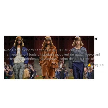
Miu Miu FW26 te donne envie d’aller marcher
dans l’herbe
Avec Chloe Sevigny et Yeonjun de TXT au casting, les
mannequins ont foulé un podium recouvert de gazon, dévoilant
des sneakers ornées et un nouveau sabot de jardin revisité.
Mode
2.7K
0
Mar 10, 2026