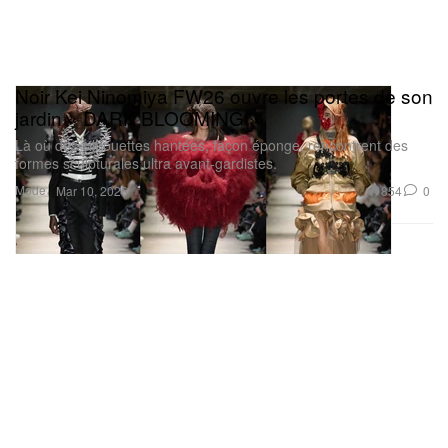
Noir Kei Ninomiya FW26 ouvre les portes de son
jardin « DARK BLOOMING »
Là où des silhouettes hantées, façon éponge, rencontrent des
formes sculpturales ultra avant-gardistes.
Mode
854
0
Mar 10, 2026