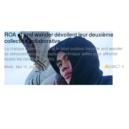
ROA et and wander dévoilent leur deuxième
collection collaborative
La marque italienne ROA et le label outdoor tokyoïte and wander
se retrouvent pour une capsule technique taillée pour affronter
toutes les conditions météo.
Mode
2.0K
0
Mar 10, 2026