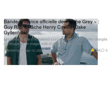
Bande-annonce officielle de « In the Grey » :
Guy Ritchie lâche Henry Cavill et Jake
Gyllenhaal
Les poids lourds d’Hollywood s’unissent en agents d’élite chargés
de récupérer un magot volé d’un milliard de dollars.
Entertainment
2.6K
0
Mar 10, 2026