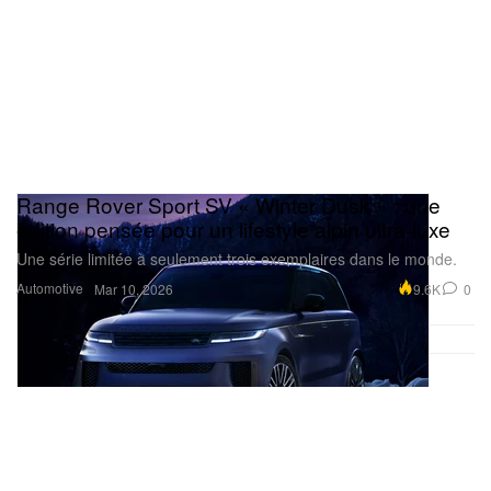
Range Rover Sport SV « Winter Dusk » : une
édition pensée pour un lifestyle alpin ultra‑luxe
Une série limitée à seulement trois exemplaires dans le monde.
Automotive
9.6K
0
Mar 10, 2026