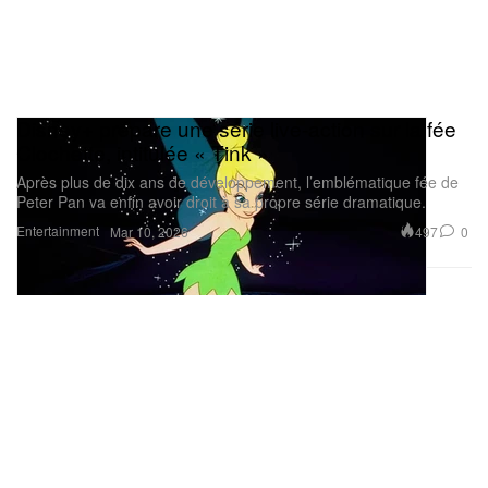
Disney+ prépare une série live-action sur la fée
Clochette, intitulée « Tink »
Après plus de dix ans de développement, l’emblématique fée de
Peter Pan va enfin avoir droit à sa propre série dramatique.
Entertainment
497
0
Mar 10, 2026