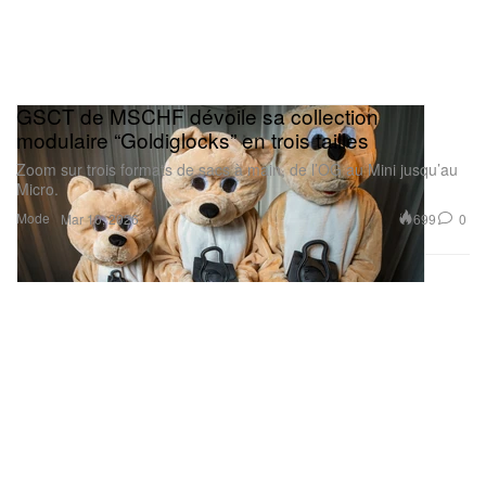
GSCT de MSCHF dévoile sa collection
modulaire “Goldiglocks” en trois tailles
Zoom sur trois formats de sacs à main, de l’OG au Mini jusqu’au
Micro.
Mode
699
0
Mar 10, 2026