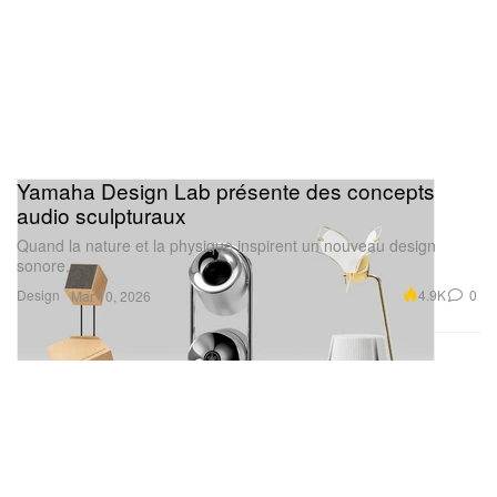
Yamaha Design Lab présente des concepts
audio sculpturaux
Quand la nature et la physique inspirent un nouveau design
sonore.
Design
4.9K
0
Mar 10, 2026