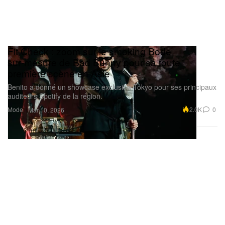
Fit Check : zoom sur le smoking Bode
sur‑mesure de Bad Bunny pour sa toute
première scène en Asie
Benito a donné un showcase exclusif à Tokyo pour ses principaux
auditeurs Spotify de la région.
Mode
2.0K
0
Mar 10, 2026