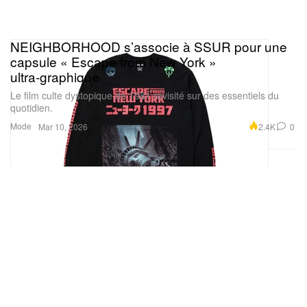
NEIGHBORHOOD s’associe à SSUR pour une
capsule « Escape from New York »
ultra‑graphique
Le film culte dystopique de 1981 revisité sur des essentiels du
quotidien.
Mode
2.4K
0
Mar 10, 2026