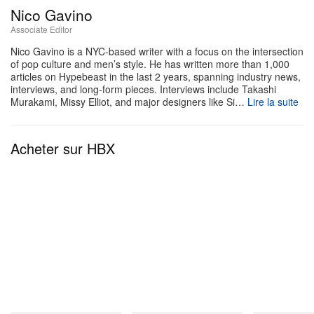
l’allure de quelque chose qui a naturellement sa
Nico Gavino
place dans le vestiaire du quotidien », auprès
Associate Editor
de
Vogue Business
. Esthétiquement, la collection
Nico Gavino is a NYC-based writer with a focus on the intersection
of pop culture and men’s style. He has written more than 1,000
évolue dans le même univers que la griffe A-COLD-
articles on Hypebeast in the last 2 years, spanning industry news,
interviews, and long-form pieces. Interviews include Takashi
WALL de Ross, réputée pour ses codes sombres et
Murakami, Missy Elliot, and major designers like Si…
Lire la suite
son imaginaire industriel.
Acheter sur HBX
« Nous concevons aussi un système qui peut être
porté et intégré à la garde-robe de chacun, plutôt
que de chercher à s’imposer à tout prix. Je pense
que cela reflète bien la sensibilité de la communauté
déjà existante de Whoop. Ils ont déjà un sens du
design extrêmement affûté », a ajouté Ross.
Le partenariat Project Terrain avec Samuel Ross se
poursuivra au fil de drops en édition limitée au cours