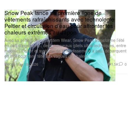
Snow Peak lance sa première ligne de
vêtements rafraîchissants avec technologie
Peltier et circulation d’eau pour affronter les
chaleurs extrêmes au Japon
Avec sa série Cooling System Wear, Snow Peak transforme l’été
en défi d’ingénierie : deux nouveaux gilets ultra-techniques, entre
modules Peltier et système de refroidissement à eau, débarquent
en mai pour tenir tête aux vagues de chaleur.
Mode
1.5K
0
May 19, 2026