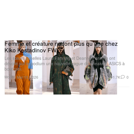
Femme et créature ne font plus qu’une chez
Kiko Kostadinov FW26
Les sœurs jumelles Laura Fanning et Deanna Fanning ont
dévoilé sur le podium une nouvelle vague de sneakers ASICS à
bout tabi.
Mode
1.7K
0
Mar 10, 2026