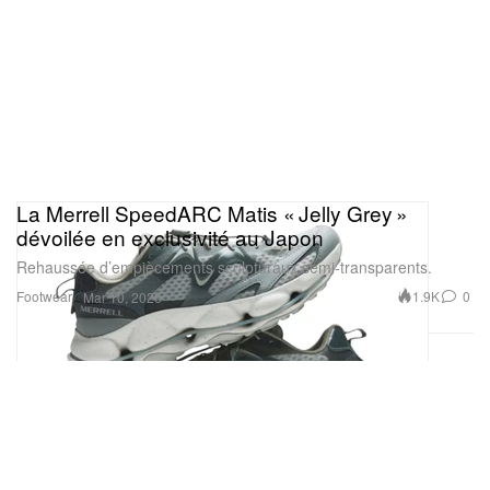
La Merrell SpeedARC Matis « Jelly Grey »
dévoilée en exclusivité au Japon
Rehaussée d’empiècements sculpturaux semi-transparents.
Footwear
1.9K
0
Mar 10, 2026