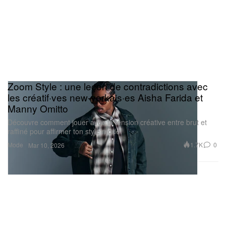
Zoom Style : une leçon de contradictions avec
les créatif·ves new‑yorkais·es Aisha Farida et
Manny Omitto
Découvre comment jouer avec la tension créative entre brut et
raffiné pour affirmer ton style mode.
Mode
1.7K
0
Mar 10, 2026