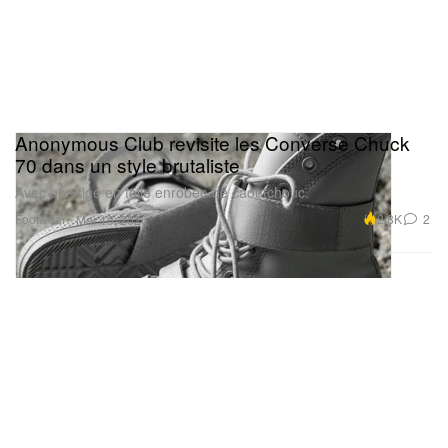
Anonymous Club revisite les Converse Chuck
70 dans un style brutaliste
Avec une tige en toile enrobée de caoutchouc.
Footwear
2.8K
2
Mar 10, 2026