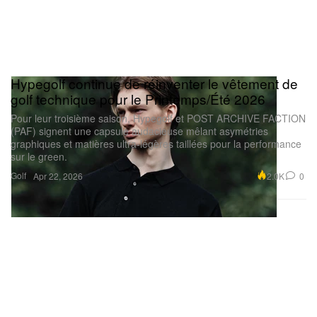
Hypegolf continue de réinventer le vêtement de
golf technique pour le Printemps/Été 2026
Pour leur troisième saison, Hypegolf et POST ARCHIVE FACTION
(PAF) signent une capsule audacieuse mêlant asymétries
graphiques et matières ultra‑légères taillées pour la performance
sur le green.
Golf
2.0K
0
Apr 22, 2026