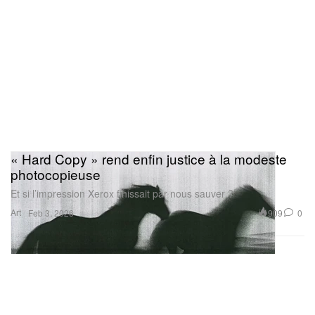
« Hard Copy » rend enfin justice à la modeste
photocopieuse
Et si l’impression Xerox finissait par nous sauver ?
Art
909
0
Feb 3, 2026