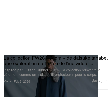
La collection FW26 « Atom » de daisuke tanabe,
une exploration sartoriale de l’individualité
Inspirée par « Blade Runner 2049 », la collection réinvente le
vêtement comme un « dispositif protecteur » pour le corps.
Mode
857
0
Feb 3, 2026