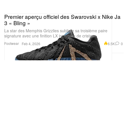
Premier aperçu officiel des Swarovski x Nike Ja
3 « Bling »
La star des Memphis Grizzlies sublime sa troisième paire
signature avec une finition LX incrustée de cristaux.
Footwear
6.5K
0
Feb 4, 2026