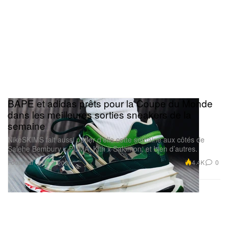
BAPE et adidas prêts pour la Coupe du Monde
dans les meilleures sorties sneakers de la
semaine
NikeSKIMS fait aussi parler d’elle cette semaine aux côtés de
Salehe Bembury x PUMA, Kith x Salomon, et bien d’autres.
Footwear
4.4K
0
Feb 3, 2026