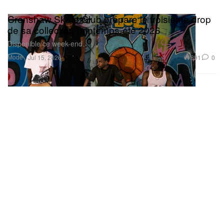
Crenshaw Skate Club prépare le troisième drop
de sa collection printemps-été 2026
Disponible ce week-end.
Mode
891
0
Jul 15, 2026