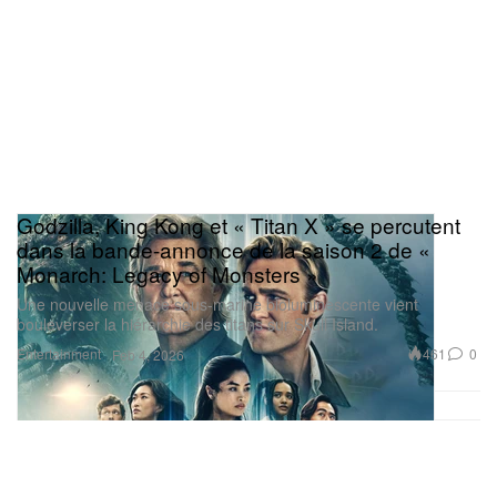
Godzilla, King Kong et « Titan X » se percutent
dans la bande-annonce de la saison 2 de «
Monarch: Legacy of Monsters »
Une nouvelle menace sous-marine bioluminescente vient
bouleverser la hiérarchie des titans sur Skull Island.
Entertainment
461
0
Feb 4, 2026