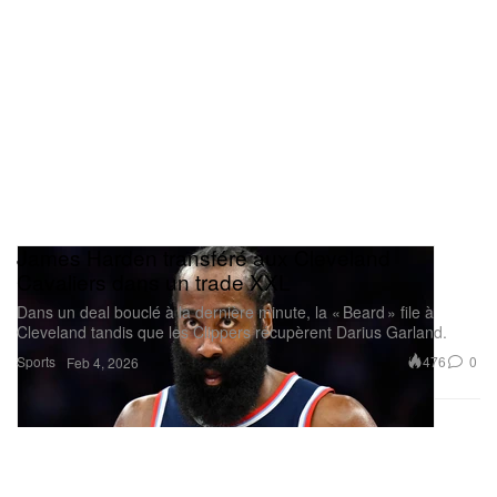
James Harden transféré aux Cleveland
Cavaliers dans un trade XXL
Dans un deal bouclé à la dernière minute, la « Beard » file à
Cleveland tandis que les Clippers récupèrent Darius Garland.
Sports
476
0
Feb 4, 2026