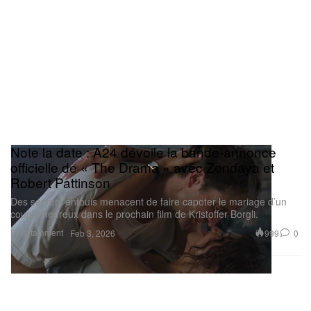
Note la date : A24 dévoile la bande-annonce
officielle de « The Drama » avec Zendaya et
Robert Pattinson
Des secrets enfouis menacent de faire capoter le mariage d’un
couple heureux dans le prochain film de Kristoffer Borgli.
Entertainment
999
0
Feb 3, 2026