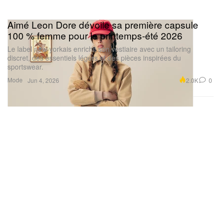
Aimé Leon Dore dévoile sa première capsule
100 % femme pour le printemps-été 2026
Le label new-yorkais enrichit son vestiaire avec un tailoring
discret, des essentiels légers et des pièces inspirées du
sportswear.
Mode
2.0K
0
Jun 4, 2026