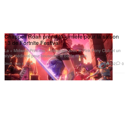
Chappell Roan prend la lumière pour la saison
13 de Fortnite Festival
La « Midwest Princess » débarque avec le Pink Pony Club et un
style médiéval pour bousculer le battle royale.
Jeux
542
0
Feb 4, 2026