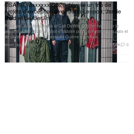
©SAINT Mxxxxxx SS26 dévoile un trio de
projets d’exception avec John Lennon, Jamie
Reid et BerBerJin
Porté par Yuta Hosokawa et Cali DeWitt, le label livre pour le
printemps-été 2026 un shot d’histoire punk, d’hymnes à la paix et
de denim inspiré de la Seconde Guerre mondiale.
Mode
1.2K
0
Mar 17, 2026