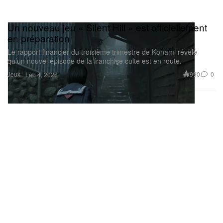
Un nouveau jeu « Silent Hill » est officiellement
en préparation
Le rapport financier du troisième trimestre de Konami révèle
qu’un nouvel épisode de la franchise culte est en route.
Jeux
990
0
Feb 4, 2026