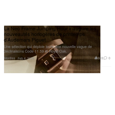
La Neo Frame Jumping Hour inaugure les
nouveautés horlogères de printemps
d’Audemars Piguet
Une sélection qui déploie toute une nouvelle vague de
déclinaisons Code 11.59 et Royal Oak.
Montres
683
0
Feb 4, 2026