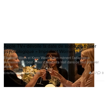
Apple TV+ dévoile la date de sortie du thriller
psychologique « Imperfect Women »
Elisabeth Moss et Kerry Washington mènent l’adaptation
événement du best-seller d’Araminta Hall dans ce tout premier
teaser.
Entertainment
357
0
Feb 4, 2026