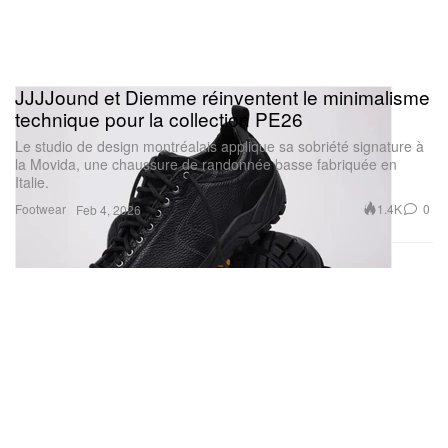
JJJJound et Diemme réinventent le minimalisme
technique pour la collection PE26
Le studio de design montréalais applique sa sobriété signature à
la Movida, une chaussure de randonnée basse fabriquée en
Italie.
Footwear
1.4K
0
Feb 4, 2026