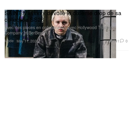
SAINT Mxxxxxx dévoile le dixième drop de sa
collection SS26
Avec des pièces en collaboration avec Hollywood Trading
Company et BerBerJin.
Mode
941
0
May 11, 2026