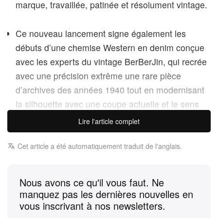
marque, travaillée, patinée et résolument vintage.
Ce nouveau lancement signe également les
débuts d’une chemise Western en denim conçue
avec les experts du vintage BerBerJin, qui recrée
avec une précision extrême une rare pièce
d’archives des années 1940 tout en modernisant
la silhouette avec une coupe actuelle et le sens
aigu du détail propre à la marque.
Lire l'article complet
Cette sortie se complète d’une collaboration
Cet article a été automatiquement traduit de l'anglais.
autour du headwear avec NEW ERA®, mettant en
avant la casquette Retro Crown 9FIFTY déclinée
Nous avons ce qu'il vous faut. Ne
en quatre coloris, accompagnée d’ensembles en
manquez pas les dernières nouvelles en
jersey inspirés des années 1990 et de pièces
vous inscrivant à nos newsletters.
thermiques essentielles qui enrichissent l’ADN «