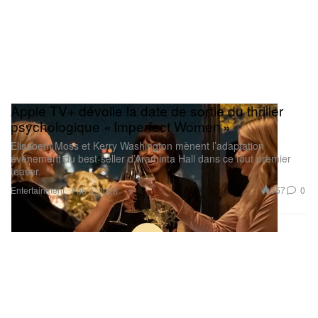
Apple TV+ dévoile la date de sortie du thriller
psychologique « Imperfect Women »
Elisabeth Moss et Kerry Washington mènent l’adaptation
événement du best-seller d’Araminta Hall dans ce tout premier
teaser.
Entertainment
357
0
Feb 4, 2026