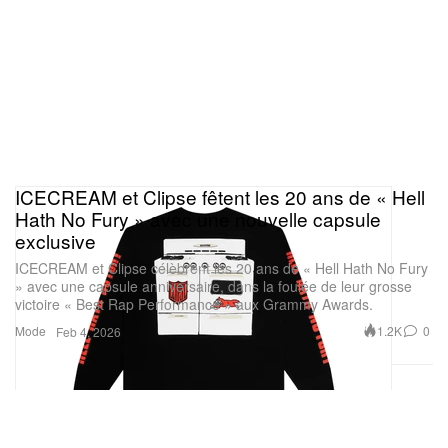
ICECREAM et Clipse fêtent les 20 ans de « Hell
Hath No Fury » avec une nouvelle capsule
exclusive
ICECREAM et Clipse célèbrent les 20 ans de « Hell Hath No Fury
» avec une capsule anniversaire, dans la foulée de leur grosse
victoire « Best Rap Performance » aux Grammy Awards.
Mode
1.2K
0
Feb 4, 2026