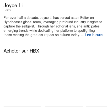
comme « GENERAL HEAD » et « STA » sont
Joyce Li
passés au filtre de l’esthétique ©SAINT Mxxxxxx,
Editor
s’affichant sur des sweatshirts zippés aux motifs
For over half a decade, Joyce Li has served as an Editor on
Hypebeast's global team, leveraging profound industry insights to
nordiques et sur des T-shirts porteurs du message
capture the zeitgeist. Through her editorial lens, she anticipates
emerging trends while dedicating her platform to spotlighting
habité « SAINT SHALL ALWAYS LOVE APE ».
those making the greatest impact on culture today. …
Lire la suite
Au‑delà du vestiaire, la collaboration s’invite dans
l’univers intérieur avec des plateaux et des
Acheter sur HBX
tabourets phosphorescents ornés d’un camouflage
exclusif. La campagne, shootée au BAPE®
Harajuku par le photographe RK, met en scène
l’artiste JP THE WAVY, renforçant encore la
synergie culturelle entre les deux marques.
Parallèlement, la marque poursuit son exploration
approfondie de l’Americana avec BerBerJin en
dévoilant sa toute première chemise Western en