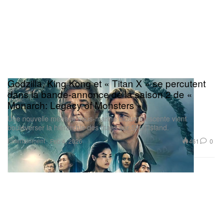
Godzilla, King Kong et « Titan X » se percutent
dans la bande-annonce de la saison 2 de «
Monarch: Legacy of Monsters »
Une nouvelle menace sous-marine bioluminescente vient
bouleverser la hiérarchie des titans sur Skull Island.
Entertainment
461
0
Feb 4, 2026