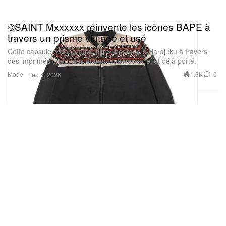
©SAINT Mxxxxxx réinvente les icônes BAPE à
travers un prisme vintage et usé
Cette capsule collaborative filtre l’héritage d’Harajuku à travers
des imprimés craquelés et des matières à l’effet déjà porté.
Mode
1.3K
0
Feb 4, 2026