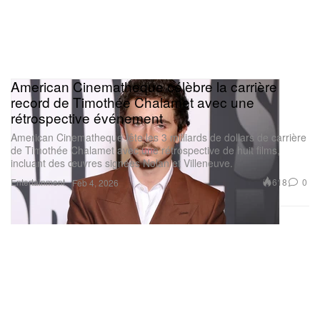
American Cinematheque célèbre la carrière
record de Timothée Chalamet avec une
rétrospective événement
American Cinematheque fête les 3 milliards de dollars de carrière
de Timothée Chalamet avec une rétrospective de huit films,
incluant des œuvres signées Nolan et Villeneuve.
Entertainment
618
0
Feb 4, 2026