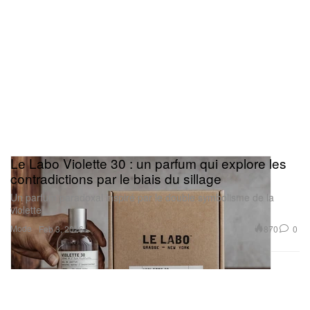
Le Labo Violette 30 : un parfum qui explore les
contradictions par le biais du sillage
Un parfum paradoxal inspiré par le double symbolisme de la
violette.
Mode
870
0
Feb 3, 2026