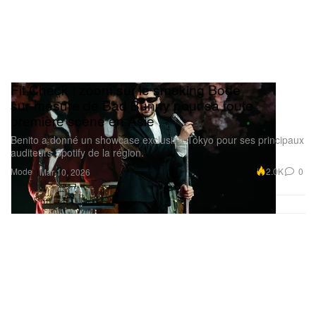
Fit Check : zoom sur le smoking Bode
sur‑mesure de Bad Bunny pour sa toute
première scène en Asie
Benito a donné un showcase exclusif à Tokyo pour ses principaux
auditeurs Spotify de la région.
Mode
2.0K
0
Mar 10, 2026