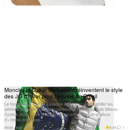
Moncler et Oskar Metsavaht réinventent le style
des JO d’hiver pour l’équipe du Brésil
Le fondateur d’Osklen s’associe à Moncler pour habiller les
athlètes brésiliens lors de la cérémonie d’ouverture de Milano-
Cortina 2026, entre précision quasi orthopédique et allure
d’« héros des Alpes ».
Mode
9.4K
1
Feb 7, 2026