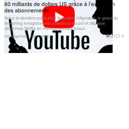
60 milliards de dollars US grâce à l’explosion
des abonnements
Selon la dernière publication financière d’Alphabet, le géant du
streaming enregistre une croissance record et dépasse
désormais Netflix en revenus annuels totaux.
Uncategorized
827
0
Feb 8, 2026