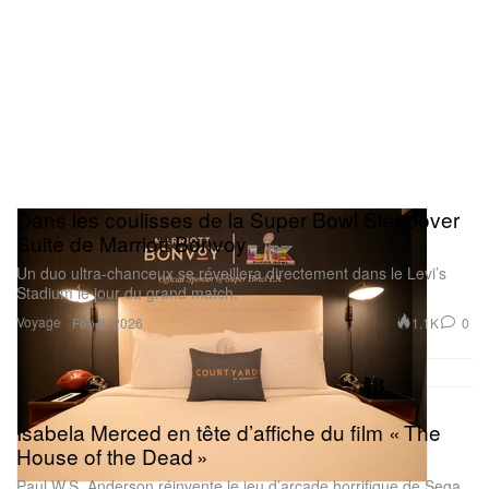
Dans les coulisses de la Super Bowl Sleepover
Suite de Marriott Bonvoy
Un duo ultra‑chanceux se réveillera directement dans le Levi’s
Stadium le jour du grand match.
Voyage
1.1K
0
Feb 8, 2026
Isabela Merced en tête d’affiche du film « The
House of the Dead »
Paul W.S. Anderson réinvente le jeu d’arcade horrifique de Sega