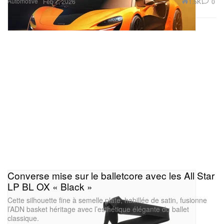
Automotive
1.5K
0
Feb 7, 2026
Converse mise sur le balletcore avec les All Star
LP BL OX « Black »
Cette silhouette fine à semelle plate, habillée de satin, fusionne
l’ADN basket héritage avec l’esthétique élégante du ballet
classique.