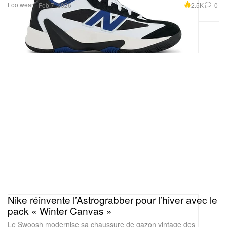
Footwear
2.5K
0
Feb 7, 2026
Nike réinvente l’Astrograbber pour l’hiver avec le
pack « Winter Canvas »
Le Swoosh modernise sa chaussure de gazon vintage des
années 70 avec des textiles résistants et des teintes terreuses