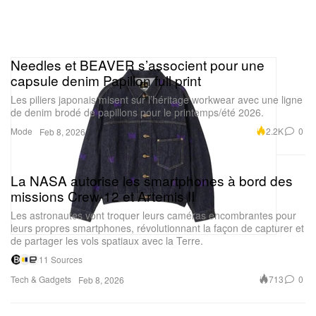
Needles et BEAVER s’associent pour une
capsule denim Papillon full print
Les piliers japonais misent sur l’héritage workwear avec une ligne
de denim brodé de papillons pour le printemps/été 2026.
Mode
2.2K
0
Feb 8, 2026
La NASA autorise les smartphones à bord des
missions Crew-12 et Artemis II
Les astronautes vont troquer leurs caméras encombrantes pour
leurs propres smartphones, révolutionnant la façon de capturer et
de partager les vols spatiaux avec la Terre.
11 Sources
Tech & Gadgets
713
0
Feb 8, 2026