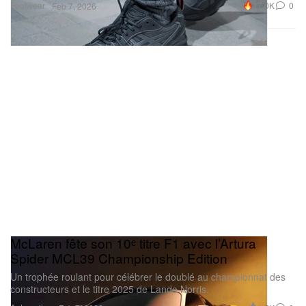
Footwear
17.0K
0
Feb 7, 2026
McLaren fête son 10ᵉ titre F1 avec l’Artura
Spider MCL39 Championship Edition
Un trophée roulant pour célébrer le doublé au championnat des
constructeurs et le titre 2025 de Lando Norris.