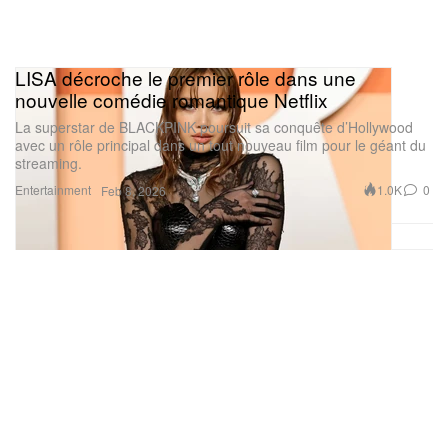
LISA décroche le premier rôle dans une
nouvelle comédie romantique Netflix
La superstar de BLACKPINK poursuit sa conquête d’Hollywood
avec un rôle principal dans un tout nouveau film pour le géant du
streaming.
Entertainment
1.0K
0
Feb 8, 2026