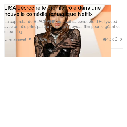
LISA décroche le premier rôle dans une
nouvelle comédie romantique Netflix
La superstar de BLACKPINK poursuit sa conquête d’Hollywood
avec un rôle principal dans un tout nouveau film pour le géant du
streaming.
Entertainment
1.0K
0
Feb 8, 2026