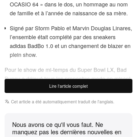
OCASIO 64 » dans le dos, un hommage au nom
de famille et à l’année de naissance de sa mère.
Signé par Storm Pablo et Marvin Douglas Linares,
l’ensemble était complété par des sneakers
adidas BadBo 1.0 et un changement de blazer en
plein show.
Pour le show de mi-temps du Super Bowl LX, Bad
Bunny a déjoué tous les pronostics mode en misant
Lire l'article complet
sur un look sur mesure signé Zara, géant espagnol
du prêt-à-porter. Alors que les fans rêvaient déjà de
Cet article a été automatiquement traduit de l'anglais.
Schiaparelli ou de Jacquemus, la superstar
mondiale est montée sur scène à Santa Clara dans
une silhouette crème monochrome qui mélangeait
Nous avons ce qu'il vous faut. Ne
manquez pas les dernières nouvelles en
sportswear et tailoring affûté. Pensé avec ses