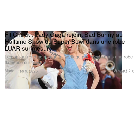
Fit Check : Lady Gaga rejoint Bad Bunny au
Halftime Show du Super Bowl dans une robe
LUAR sur mesure
La popstar rend hommage à l’héritage portoricain dans une robe
flamenco sur mesure.
Mode
1.6K
0
Feb 9, 2026