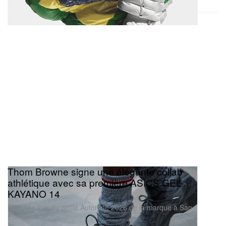
Thom Browne signe une élégante collab
athlétique avec sa première ASICS GEL-
KAYANO 14
Dévoilée lors du défilé Automne 2026 de la marque à San
Francisco.