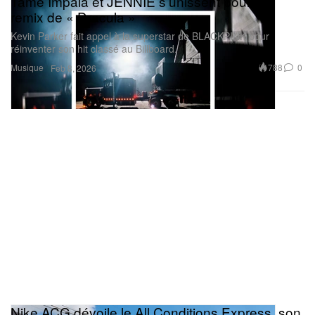
Tame Impala et JENNIE s’unissent pour un
remix de « Dracula »
Kevin Parker fait appel à la superstar de BLACKPINK pour
réinventer son hit classé au Billboard.
Musique
788
0
Feb 8, 2026
Nike ACG dévoile le All Conditions Express, son