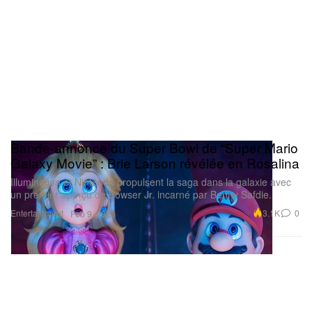
Bande-annonce du Super Bowl de “Super Mario
Galaxy Movie” : Brie Larson révélée en Rosalina
Illumination et Nintendo propulsent la saga dans la galaxie avec
un premier aperçu de Bowser Jr. incarné par Benny Safdie.
Entertainment
3.1K
0
Feb 9, 2026