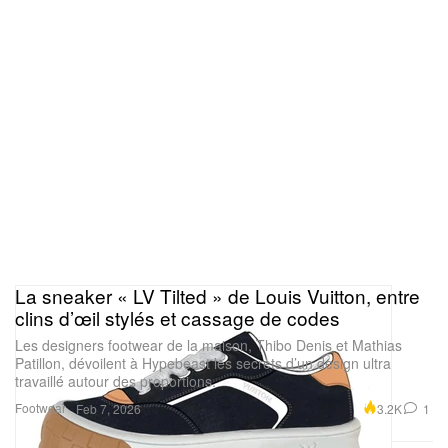
La sneaker « LV Tilted » de Louis Vuitton, entre
clins d’œil stylés et cassage de codes
Les designers footwear de la maison, Thibo Denis et Mathias
Patillon, dévoilent à Hypebeast les secrets d’un design ultra
travaillé autour des proportions.
Footwear
3.2K
1
Feb 7, 2026