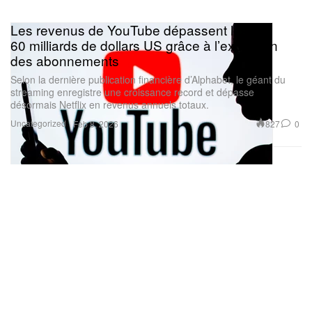
Les revenus de YouTube dépassent les
60 milliards de dollars US grâce à l’explosion
des abonnements
Selon la dernière publication financière d’Alphabet, le géant du
streaming enregistre une croissance record et dépasse
désormais Netflix en revenus annuels totaux.
Uncategorized
827
0
Feb 8, 2026