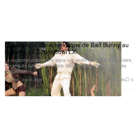
Regardez le show historique de Bad Bunny au
Halftime du Super Bowl LX
La superstar portoricaine signe une performance révolutionnaire,
vibrante de culture, avec Lady Gaga et Ricky Martin en invités
d’exception.
Musique
1.0K
0
Feb 9, 2026