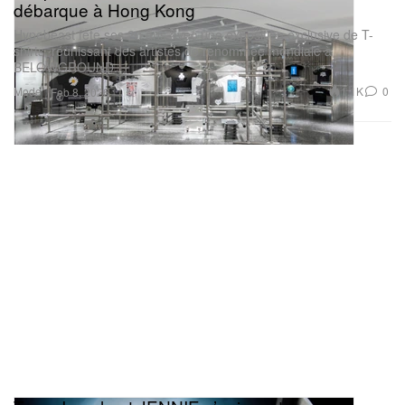
débarque à Hong Kong
Hypebeast fête ses 20 ans avec une exposition exclusive de T-
shirts, réunissant des artistes de renommée mondiale à
BELOWGROUND.
Mode
1.1K
0
Feb 8, 2026