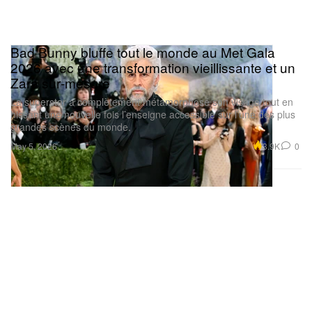
Bad Bunny bluffe tout le monde au Met Gala
2026 avec une transformation vieillissante et un
Zara sur‑mesure
La superstar a complètement métamorphosé son visage tout en
hissant une nouvelle fois l’enseigne accessible sur l’une des plus
Voir cette publication sur Instagram
grandes scènes du monde.
3.9K
0
May 5, 2026
Une publication partagée par HYPEBEAST (@hypebeast)