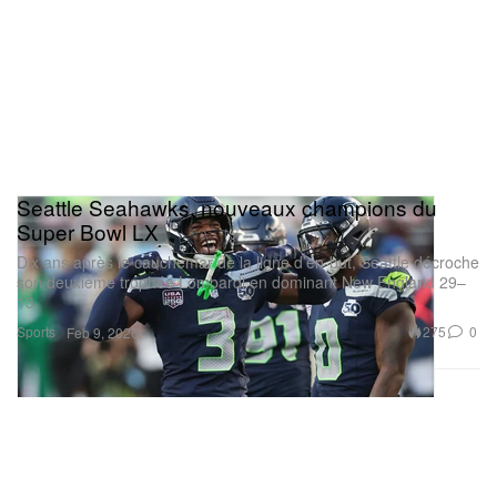
Seattle Seahawks, nouveaux champions du
Super Bowl LX
Dix ans après le cauchemar de la ligne d’en-but, Seattle décroche
son deuxième trophée Lombardi en dominant New England 29–
13.
Sports
275
0
Feb 9, 2026