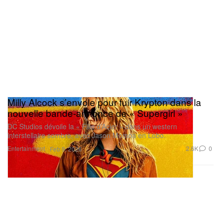
Milly Alcock s’envole pour fuir Krypton dans la
nouvelle bande-annonce de « Supergirl »
DC Studios dévoile la « Fille d’Acier » dans un western
interstellaire sombre, avec Jason Momoa en Lobo.
Entertainment
2.6K
0
Feb 9, 2026