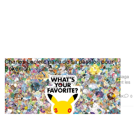
Charles Leclerc parle de sa passion pour
Pokémon
La star de la Formule 1 rejoint Jisoo, Lamine Yamal, Lady Gaga
et d’autres célébrités dans une nouvelle campagne célébrant les
30 ans de la franchise culte.
Jeux
3.3K
0
Feb 9, 2026