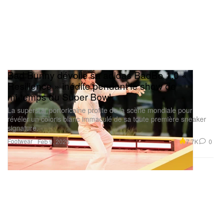
Bad Bunny dévoile sa adidas BadBo 1.0 «
Resilience » inédite pendant le show de
mi‑temps du Super Bowl
La superstar portoricaine profite de la scène mondiale pour
révéler un coloris blanc immaculé de sa toute première sneaker
signature.
Footwear
7.7K
0
Feb 9, 2026