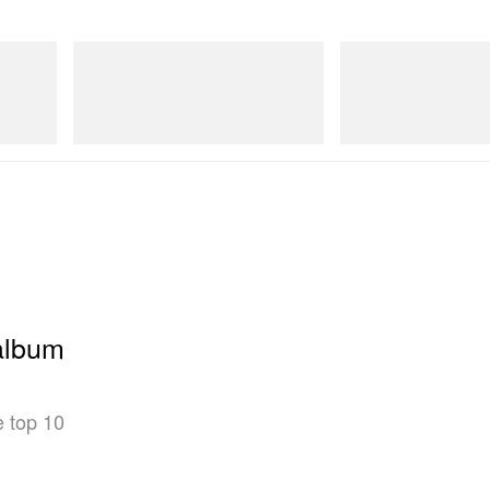
Crocs
Merrell 1TRL
Crocs Roy
Merrell 1TRL X Perks An
Next Gen Moc
Acheter maintenant
Acheter maintenant
album
e top 10