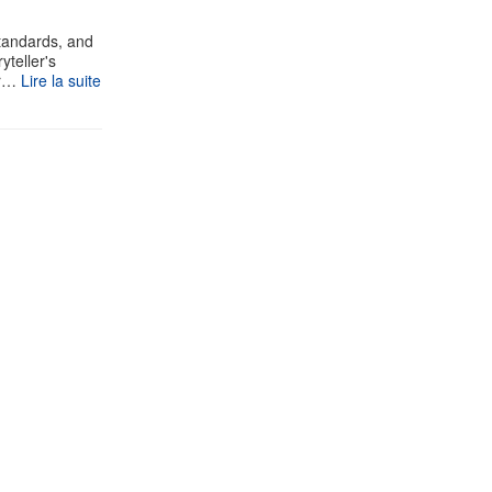
standards, and
yteller's
ur…
Lire la suite