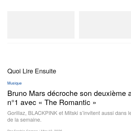
Merrell 1TRL
On
Merrell 1TRL X Perks And Mini Cham
Cloudmonster 1
Storm GORE-TEX®
Acheter maintenant
Acheter maintenant
Quoi Lire Ensuite
Musique
Bruno Mars décroche son deuxième 
n°1 avec « The Romantic »
Gorillaz, BLACKPINK et Mitski s’invitent aussi dans l
de la semaine.
Par
Sophie Caraan
/
Mar 10, 2026