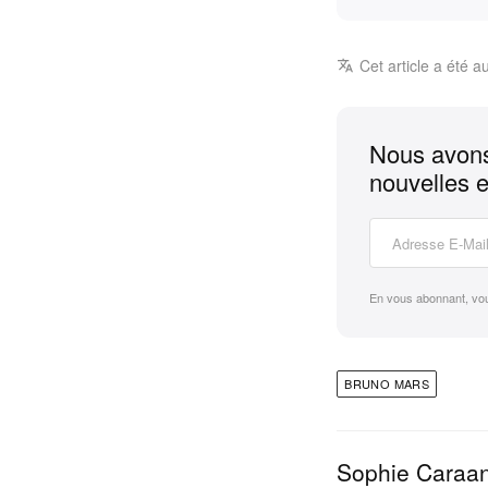
Cet article a été a
Nous avons
nouvelles e
En vous abonnant, vo
BRUNO MARS
Sophie Caraa