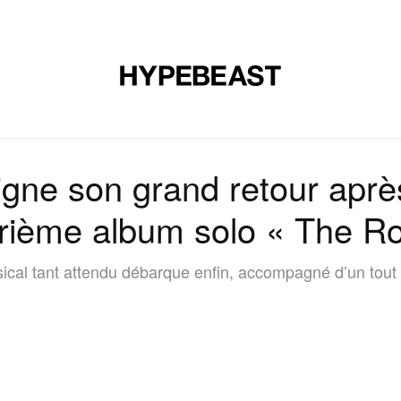
CHAUSSURES
ART
DESIGN
MUSIQUE
ART DE VIVRE
gne son grand retour aprè
rième album solo « The R
sical tant attendu débarque enfin, accompagné d’un tout 