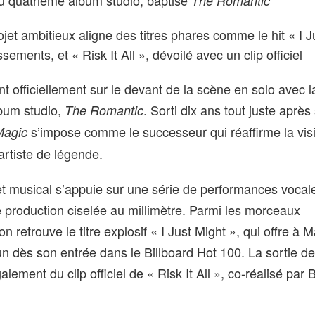
du quatrième album studio, baptisé
The Romantic
et ambitieux aligne des titres phares comme le hit « I J
sements, et « Risk It All », dévoilé avec un clip officiel
t officiellement sur le devant de la scène en solo avec l
bum studio,
. Sorti dix ans tout juste après
The Romantic
s’impose comme le successeur qui réaffirme la vis
Magic
artiste de légende.
t musical s’appuie sur une série de performances vocal
 production ciselée au millimètre. Parmi les morceaux
n retrouve le titre explosif « I Just Might », qui offre à 
 dès son entrée dans le Billboard Hot 100. La sortie de
ement du clip officiel de « Risk It All », co-réalisé par