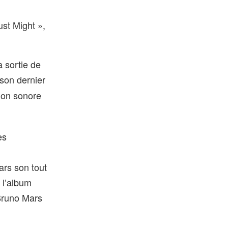
ust Might »,
a sortie de
 son dernier
ion sonore
es
Mars son tout
 l’album
 Bruno Mars