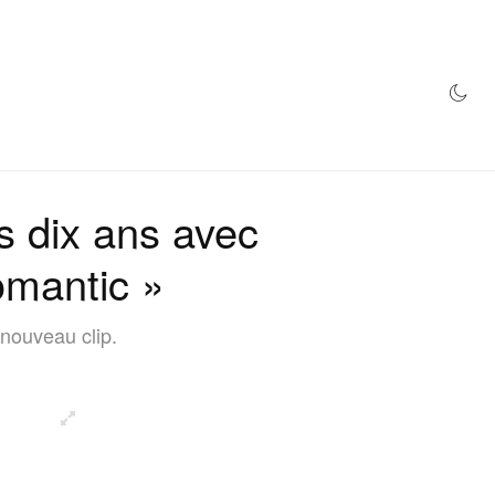
MAGASIN
s dix ans avec
omantic »
nouveau clip.