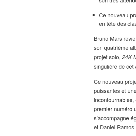
son très atten
Ce nouveau proj
en tête des clas
Bruno Mars revien
son quatrième al
projet solo,
24K 
singulière de cet 
Ce nouveau proje
puissantes et une
incontournables, o
premier numéro un
s’accompagne égal
et Daniel Ramos.