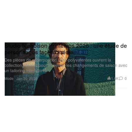
Studio Nicholson Printemps 2026 : une étude de
personnages façon cinéma
Des pièces de superposition ultra-polyvalentes ouvrent la
collection, idéales pour traverser les changements de saison avec
un tailoring intemporel.
Mode
1.6K
0
Jan 20, 2026