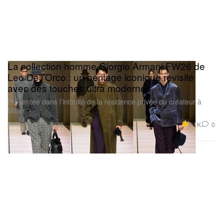
La collection homme Giorgio Armani FW26 de
Leo Dell’Orco : un héritage iconique revisité
avec des touches ultra modernes
Présentée dans l’intimité de la résidence privée du créateur à
Milan.
Mode
2.1K
0
Jan 20, 2026