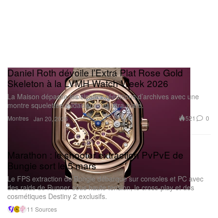
Daniel Roth dévoile l’Extra Plat Rose Gold
Skeleton à la LVMH Watch Week 2026
La Maison dépasse les simples rééditions d’archives avec une
montre squelettée audacieuse et ultra-plate.
Montres
521
0
Jan 20, 2026
Marathon : le shooter extraction PvPvE de
Bungie sort le 5 mars
Le FPS extraction de Bungie débarque sur consoles et PC avec
des raids de Runner sous haute tension, le cross-play et des
cosmétiques Destiny 2 exclusifs.
11 Sources