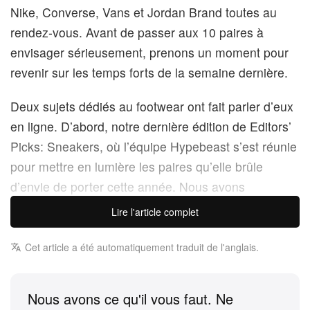
Nike, Converse, Vans et Jordan Brand toutes au
rendez-vous. Avant de passer aux 10 paires à
envisager sérieusement, prenons un moment pour
revenir sur les temps forts de la semaine dernière.
Deux sujets dédiés au footwear ont fait parler d’eux
en ligne. D’abord, notre dernière édition de Editors’
Picks: Sneakers, où l’équipe Hypebeast s’est réunie
pour mettre en lumière les paires qu’elle brûle
d’envie de porter cette année. Nous avons
également fait équipe avec Spike Lee pour
Lire l'article complet
présenter la collection Levi’s x Air Jordan 3, qui fera
ses débuts plus tard cette semaine.
Cet article a été automatiquement traduit de l'anglais.
Côté Nike, le Swoosh a retrouvé Zellerfeld pour
Nous avons ce qu'il vous faut. Ne
dévoiler l’Air Max 1000 Multicolor, qui introduit une