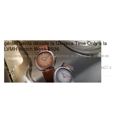
gérald genta dévoile la Geneva Time Only à la
LVMH Watch Week 2026
Deux versions au programme : Marrone en or rose et Grafite en
or blanc.
Montres
749
0
Jan 20, 2026