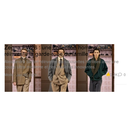
Zegna FW26 : une collection homme qui
réinvente la garde‑robe de famille
Alessandro Sartori réinvente les silhouettes héritées avec une
coupe ultra‑moderne et des matières innovantes.
Mode
2.2K
0
Jan 20, 2026