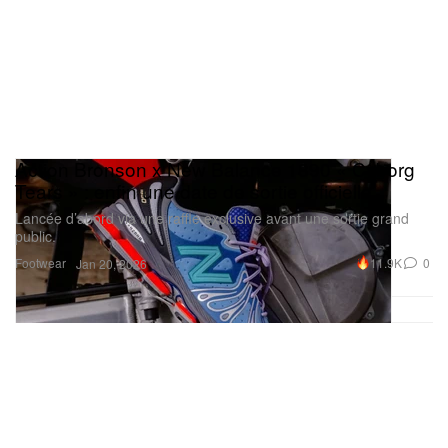
Action Bronson x New Balance 1890 « Cyborg
Tears » : enfin une date de sortie officielle
Lancée d’abord via une raffle exclusive avant une sortie grand
public.
Footwear
11.9K
0
Jan 20, 2026