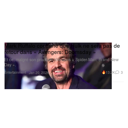
Mark Ruffalo confirme que Hulk ne sera pas de
retour dans « Avengers: Doomsday »
Et ce, malgré son prochain rôle dans « Spider-Man: Brand New
Day ».
Entertainment
13.2K
3
Jan 20, 2026