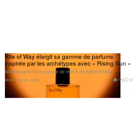
Rite of Way élargit sa gamme de parfums
inspirée par les archétypes avec « Rising Sun »
Accompagné d’une capsule de merch en édition limitée.
Mode
770
0
Oct 24, 2025