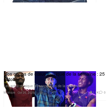
Nos coups de cœur musique de la semaine : 25
octobre
Les actus musique immanquables de la semaine.
Musique
1.1K
0
Oct 25, 2025