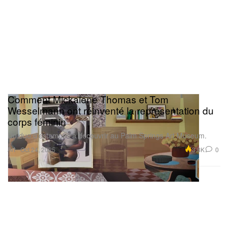
Comment Mickalene Thomas et Tom
Wesselmann ont réinventé la représentation du
corps féminin
Un duo d’estampes à découvrir au Palm Springs Art Museum.
Art
3.8K
0
Oct 24, 2025