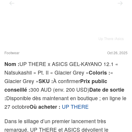
Up There /Asics
Footwear
Oct 26, 2025
Nom :
UP THERE x ASICS GEL-KAYANO 12.1 «
Natsukashii » Pt. II « Glacier Grey »
Coloris :
«
Glacier Grey »
SKU :
À confirmer
Prix public
conseillé :
300 AUD (env. 200 USD)
Date de sortie
:
Disponible dès maintenant en boutique ; en ligne le
27 octobre
Où acheter :
UP THERE
Dans le sillage d’un premier lancement très
remarqué, UP THERE et ASICS dévoilent le