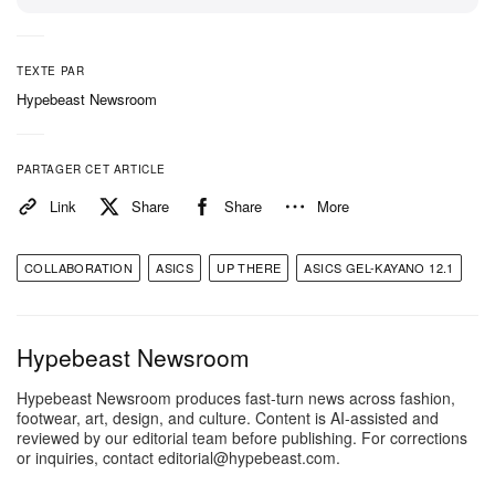
TEXTE PAR
Hypebeast Newsroom
PARTAGER CET ARTICLE
Link
Share
Share
More
COLLABORATION
ASICS
UP THERE
ASICS GEL-KAYANO 12.1
Hypebeast Newsroom
Hypebeast Newsroom produces fast-turn news across fashion,
footwear, art, design, and culture. Content is AI-assisted and
reviewed by our editorial team before publishing. For corrections
or inquiries, contact editorial@hypebeast.com.