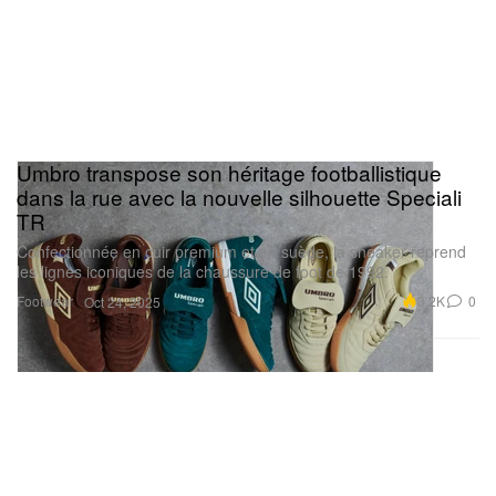
Umbro transpose son héritage footballistique
dans la rue avec la nouvelle silhouette Speciali
TR
Confectionnée en cuir premium et en suède, la sneaker reprend
les lignes iconiques de la chaussure de foot de 1992.
Footwear
3.2K
0
Oct 24, 2025