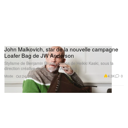
John Malkovich, star de la nouvelle campagne
Loafer Bag de JW Anderson
Stylisme de Benjamin Bruno, photos de Heikki Kaski, sous la
direction créative de Jonathan Anderson.
Mode
4.3K
0
Oct 24, 2025