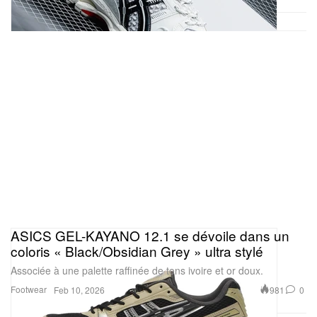
ASICS GEL-KAYANO 12.1 se dévoile dans un
coloris « Black/Obsidian Grey » ultra stylé
Associée à une palette raffinée de tons ivoire et or doux.
Footwear
981
0
Feb 10, 2026