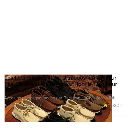
Les technologies 4D et Ultraboost arrivent sur
The 8th Street Wallabee par Ronnie Fieg pour
adidas Originals & Clarks Originals
Avec une campagne menée par Raekwon et Ghostface Killah.
Footwear
9.2K
1
Oct 25, 2025