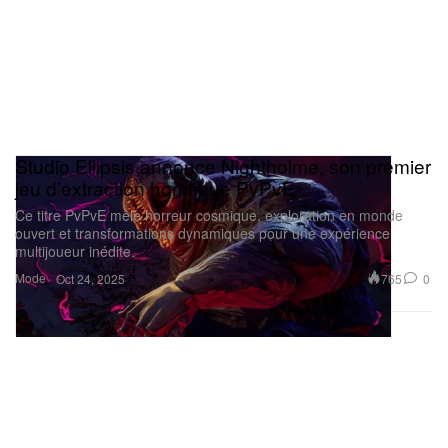
Studio Ellipsis annonce Nightholme, son premier
jeu d’extraction horrifique PvPvE
Ce titre PvPvE mêle horreur cosmique, exploration en monde
ouvert et transformations dynamiques pour une expérience
multijoueur inédite.
Mode
765
0
Oct 24, 2025