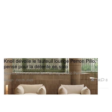
Knoll dévoile le fauteuil lounge Perron Pillo,
pensé pour la détente en solo
Nouvel ajout à la collection Pillo, signé Willo Perron.
Design
1.8K
0
Oct 25, 2025