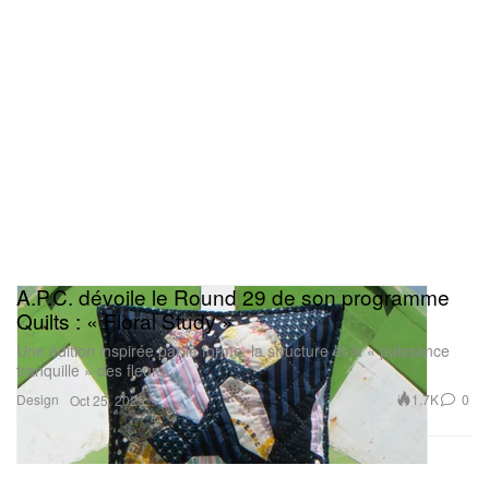
A.P.C. dévoile le Round 29 de son programme
Quilts : « Floral Study »
Une édition inspirée par la forme, la structure et la « puissance
tranquille » des fleurs.
Design
1.7K
0
Oct 25, 2025