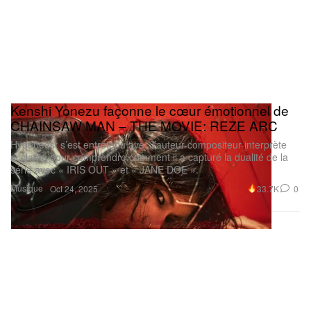
Kenshi Yonezu façonne le cœur émotionnel de
CHAINSAW MAN – THE MOVIE: REZE ARC
Hypebeast s’est entretenu avec l’auteur-compositeur-interprète
acclamé pour comprendre comment il a capturé la dualité de la
série avec « IRIS OUT » et « JANE DOE ».
Musique
33.7K
0
Oct 24, 2025