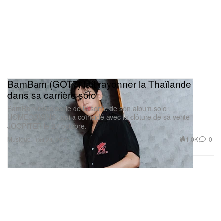
BamBam (GOT7) fait rayonner la Thaïlande
dans sa carrière solo
BamBam nous parle de la sortie de son album solo
HOMECOMING, qui a coïncidé avec la clôture de sa vente
JOOPITER le 27 octobre.
Musique
1.0K
0
Oct 24, 2025