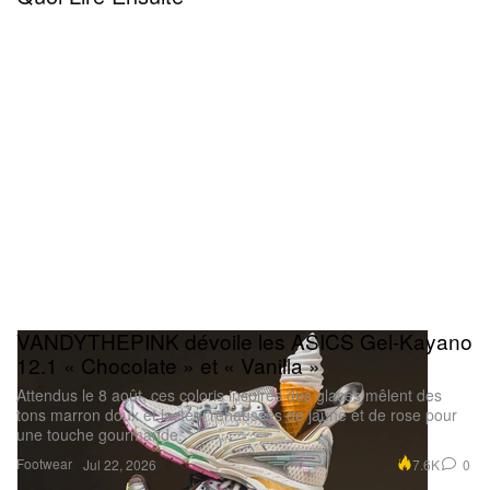
VANDYTHEPINK dévoile les ASICS Gel-Kayano
12.1 « Chocolate » et « Vanilla »
Attendus le 8 août, ces coloris inspirés des glaces mêlent des
tons marron doux et lactés, rehaussés de jaune et de rose pour
une touche gourmande.
Footwear
7.6K
0
Jul 22, 2026