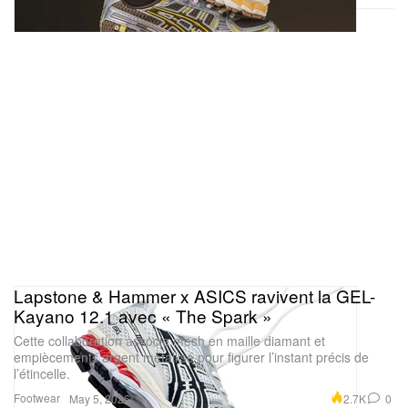
Lapstone & Hammer x ASICS ravivent la GEL-
Kayano 12.1 avec « The Spark »
Cette collaboration associe mesh en maille diamant et
empiècements argent métallisé pour figurer l’instant précis de
l’étincelle.
Footwear
2.7K
0
May 5, 2026