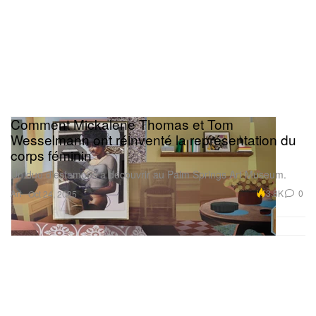
Comment Mickalene Thomas et Tom
Wesselmann ont réinventé la représentation du
corps féminin
Un duo d’estampes à découvrir au Palm Springs Art Museum.
Art
3.8K
0
Oct 24, 2025