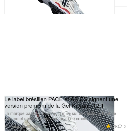
Le label brésilien PACE et ASICS signent une
version premium de la Gel-Kayano 12.1
La marque basée à São Paulo mise sur des finitions haut de
gamme et des textures façon peau de croco.
Footwear
3.7K
0
Mar 5, 2026