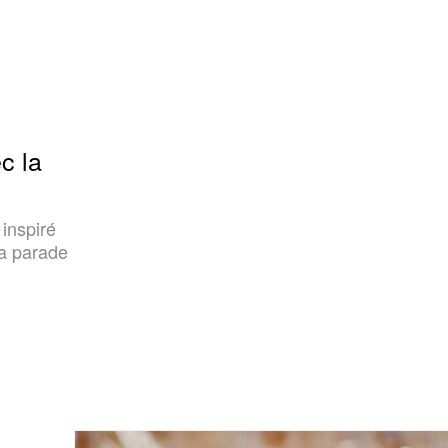
c la
 inspiré
la parade