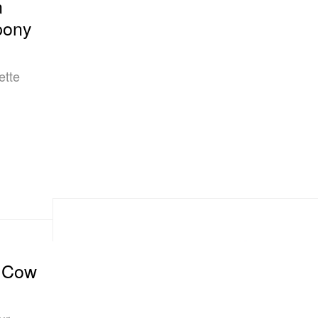
n
pony
ette
« Cow