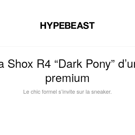
CHAUSSURES
ART
DESIGN
MUSIQUE
ART DE VIVRE
 la Shox R4 “Dark Pony” d’u
premium
Le chic formel s’invite sur la sneaker.