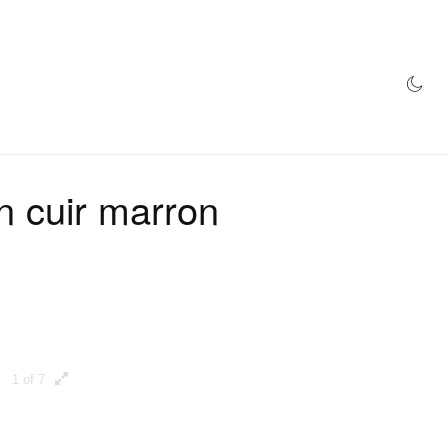
MAGASIN
n cuir marron
1 of 7