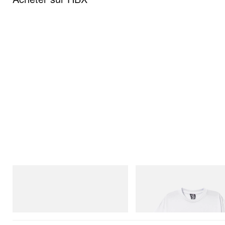
Merrell 1TRL
INITIAL
Merrell 1TRL X Perks And Mini Cham
Billionaire Boys Club X Initial D 
Storm GORE-TEX®
Shirt 2
Acheter maintenant
Acheter maintenant