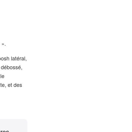
 ».
osh latéral,
, débossé,
le
te, et des
ères