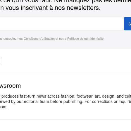
n vous inscrivant à nos newsletters.
S
us acceptez nos
Conditions d'utilisation
et notre
Politique de confidentialité
.
ewsroom
oduces fast-turn news across fashion, footwear, art, design, and cul
iewed by our editorial team before publishing. For corrections or inquiri
com.