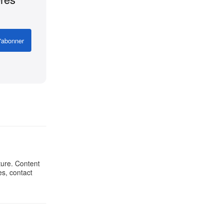
'abonner
ture. Content
es, contact