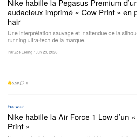
Nike habille la Pegasus Premium d’u
audacieux imprimé « Cow Print » en 
hair
Une interprétation sauvage et inattendue de la silhou
running ultra-tech de la marque.
Par
Zoe Leung
/
Jun 23, 2026
5.5K
0
Footwear
Nike habille la Air Force 1 Low d’un 
Print »