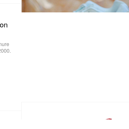
ron
mure
2000.