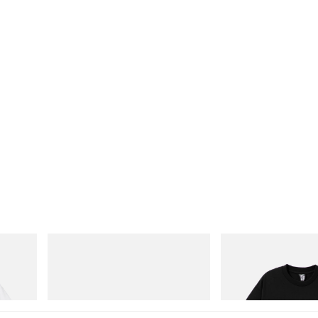
On
INITIAL
Cotton T-
Cloudmonster 1
Billionaire Boys Club X In
Shirt 1
Acheter maintenant
Acheter maintenant