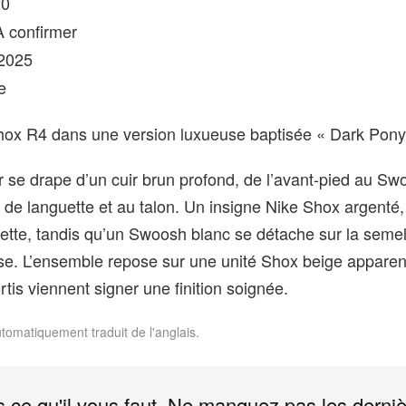
20
 confirmer
2025
e
 Shox R4 dans une version luxueuse baptisée « Dark Pony
 se drape d’un cuir brun profond, de l’avant-pied au Swo
te de languette et au talon. Un insigne Nike Shox argenté
uette, tandis qu’un Swoosh blanc se détache sur la semel
ise. L’ensemble repose sur une unité Shox beige apparen
rtis viennent signer une finition soignée.
utomatiquement traduit de l'anglais.
 ce qu'il vous faut. Ne manquez pas les derni