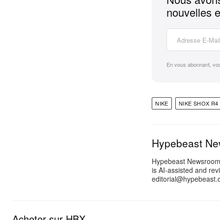
nouvelles e
En vous abonnant, vo
NIKE
NIKE SHOX R4
Hypebeast N
Hypebeast Newsroom pr
is AI-assisted and rev
editorial@hypebeast.
Acheter sur HBX