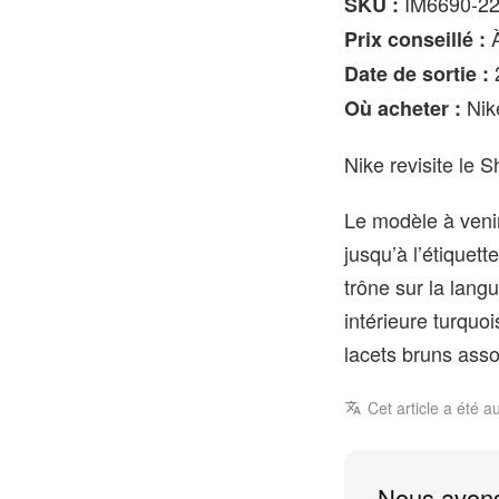
IM6690-2
SKU :
À
Prix conseillé :
Date de sortie :
Nik
Où acheter :
Nike revisite le
Le modèle à venir
jusqu’à l’étiquet
trône sur la lang
intérieure turquo
lacets bruns asso
Cet article a été a
Nous avons