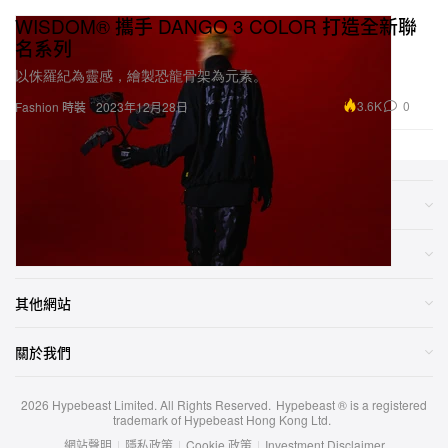
WISDOM® 攜手 DANGO 3 COLOR 打造全新聯
名系列
以侏羅紀為靈感，繪製恐龍骨架為元素。
3.6K
0
Fashion 時裝
2023年12月28日
類別
網店
其他網站
關於我們
2026
Hypebeast Limited
. All Rights Reserved.
Hypebeast ® is a registered
trademark of Hypebeast Hong Kong Ltd.
網站聲明
|
隱私政策
|
Cookie 政策
|
Investment Disclaimer