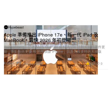
Hypebeast
Apple 準備推出 iPhone 17e、新一代 iPad 及
MacBook，最快 2026 年初登場
《Bloomberg》記者 Mark Gurman 爆料 Apple 計劃大規模硬件更
新，重點包括支援 AI 的平價版 iPhone，以及久候多時的大改版
Siri。
Fashion 時裝
2.6K
0
2026年2月9日