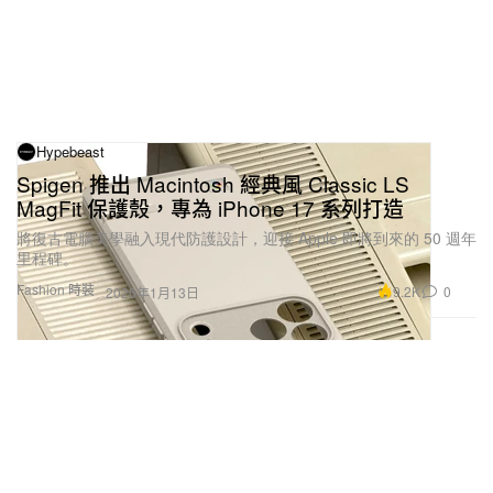
Hypebeast
Spigen 推出 Macintosh 經典風 Classic LS
MagFit 保護殼，專為 iPhone 17 系列打造
將復古電腦美學融入現代防護設計，迎接 Apple 即將到來的 50 週年
里程碑。
Fashion 時裝
9.2K
0
2026年1月13日