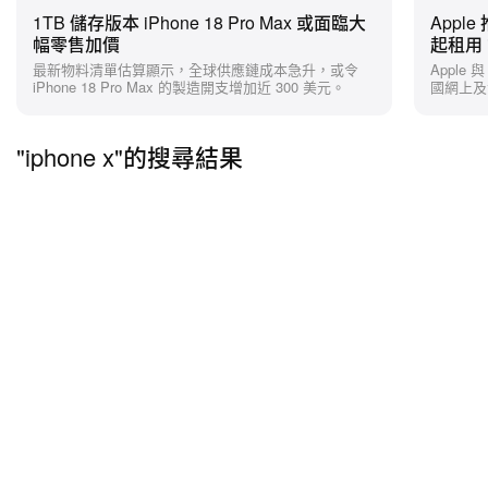
1TB 儲存版本 iPhone 18 Pro Max 或面臨大
Appl
幅零售加價
起租用 i
最新物料清單估算顯示，全球供應鏈成本急升，或令
Apple 
iPhone 18 Pro Max 的製造開支增加近 300 美元。
國網上及
"iphone x"的搜尋結果