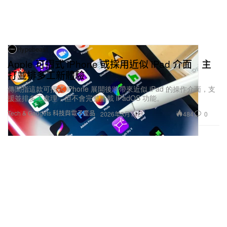
Hypebeast
Apple 可摺式 iPhone 或採用近似 iPad 介面 主
打並排多工新體驗
傳聞指這款可摺式 iPhone 展開後將帶來近似 iPad 的操作介面，支
援並排多工處理，但不會完整搭載 iPadOS 功能。
Tech & Gadgets 科技與電子產品
484
0
2026年3月14日