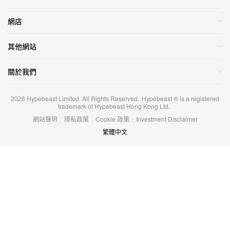
網店
其他網站
關於我們
2026
Hypebeast Limited
. All Rights Reserved.
Hypebeast ® is a registered
trademark of Hypebeast Hong Kong Ltd.
網站聲明
|
隱私政策
|
Cookie 政策
|
Investment Disclaimer
繁體中文