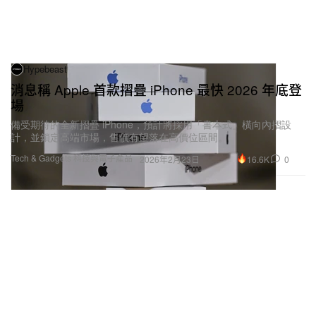
Hypebeast
消息稱 Apple 首款摺疊 iPhone 最快 2026 年底登
場
備受期待的全新摺疊 iPhone，預計將採用「書本式」橫向內摺設
計，並鎖定高端市場，售價有望落在高價位區間。
Tech & Gadgets 科技與電子產品
16.6K
0
2026年2月23日