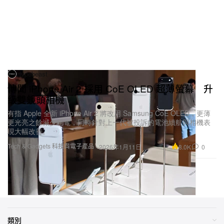
Hypebeast
傳聞 iPhone Air 2 採用 CoE OLED 超薄螢幕 升
級雙鏡頭相機
有指 Apple 全新 iPhone Air 2 將改用 Samsung CoE OLED，更薄
更光亮之餘減少耗電，同時針對上一代被投訴的電池續航與相機表
現大幅改善。
Tech & Gadgets 科技與電子產品
8.0K
0
2026年1月11日
上一頁
下一頁
1
2
3
...
95
類別