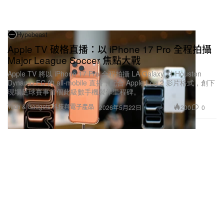
Hypebeast
Apple TV 破格直播：以 iPhone 17 Pro 全程拍攝
Major League Soccer 焦點大戰
Apple TV 將以 iPhone 17 Pro 全程拍攝 LA Galaxy 對 Houston
Dynamo FC 的 all‑mobile 直播，配合 Apple Log 2 影片格式，創下
現場足球賽事首個此級數手機製作里程碑。
Tech & Gadgets 科技與電子產品
200
0
2026年5月22日