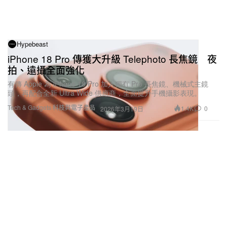
Hypebeast
iPhone 18 Pro 傳獲大升級 Telephoto 長焦鏡 夜
拍、遠攝全面強化
有傳 Apple 為 iPhone 18 Pro 加入獨有 Pro 長焦鏡、機械式主鏡
頭，再配合全新 Ultra Wide 供應商，全面提升手機攝影表現。
Tech & Gadgets 科技與電子產品
1.4K
0
2026年3月19日