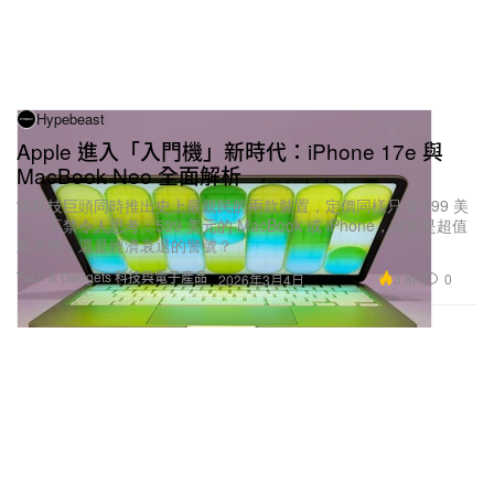
Hypebeast
Apple 進入「入門機」新時代：iPhone 17e 與
MacBook Neo 全面解析
當科技巨頭同時推出史上最親民的兩款裝置，定價同樣只需 599 美
元，不禁令人思考：599 美元的 MacBook 或 iPhone，究竟是超值
新常態，還是經濟衰退的警號？
Tech & Gadgets 科技與電子產品
3.8K
0
2026年3月4日