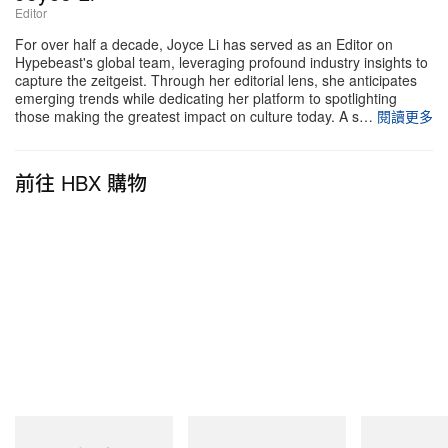
Editor
DNA 無縫融合。多年來，Scott 一直把各種古著
Oakley 單品融入巡演造型之中，而這一輪全新聯名
For over half a decade, Joyce Li has served as an Editor on
Hypebeast's global team, leveraging profound industry insights to
系列，則將是外界首度有機會入手由他與 Cactus
capture the zeitgeist. Through her editorial lens, she anticipates
emerging trends while dedicating her platform to spotlighting
Jack 團隊親身參與共創、煥然一新的全新框型設計
those making the greatest impact on culture today. A s…
閱讀更多
截至目前為止，Oakley x Cactus Jack 系列的具體發
前往 HBX 購物
售日期、正式型號名稱與售價仍然嚴密保密。不過，
既然 Chief Visionary 已親自在全球焦點賽事中實測
上身，正式發佈應已為期不遠。請持續留意，更多關
於這場足以撼動業界的合作細節，勢將陸續曝光
Gramicci
Merrell 1TRL
Merrell 1TRL