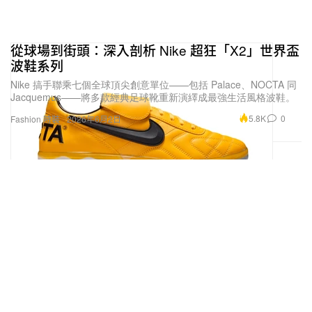
從球場到街頭：深入剖析 Nike 超狂「X2」世界盃
波鞋系列
Nike 搞手聯乘七個全球頂尖創意單位——包括 Palace、NOCTA 同
Jacquemus——將多款經典足球靴重新演繹成最強生活風格波鞋。
5.8K
0
Fashion 時裝
2026年6月2日