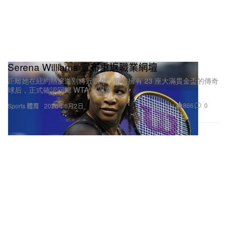
Serena Williams 宣布重返職業網壇
距離她在紐約熱淚道別將近四年，這位擁有 23 座大滿貫金盃的傳奇
球后，正式確認回歸 WTA 巡迴賽。
866
0
Sports 體育
2026年6月2日