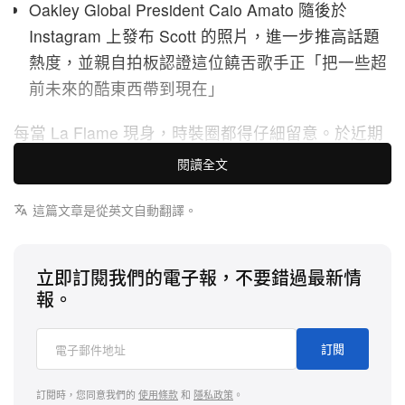
Oakley Global President Caio Amato 隨後於
Instagram 上發布 Scott 的照片，進一步推高話題
熱度，並親自拍板認證這位饒舌歌手正「把一些超
前未來的酷東西帶到現在」
每當 La Flame 現身，時裝圈都得仔細留意。於近期
在 Puskás Aréna 上演、由 Paris Saint-Germain 對
閱讀全文
陣 Arsenal 的 UEFA Champions League 決賽中，
Travis Scott 在場外亦輕鬆搶盡鋒頭。這位來自
這篇文章是從英文自動翻譯。
Houston 的超級巨星被拍到佩戴一副從未曝光的未來
感太陽眼鏡，等同率先在現實場景中，為外界送上
立即訂閱我們的電子報，不要錯過最新情
Oakley x Cactus Jack 重點聯名企劃的首度實物預覽
報。
這次備受關注的「預告式亮相」，正是 Scott 出任
訂閱
Oakley Chief Visionary 後的直接成果——一項旨在
徹底重塑品牌創意未來的大型多年合作計劃。與一般
訂閱時，您同意我們的
使用條款
和
隱私政策
。