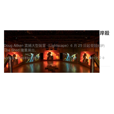
Doug Aitken 迷幻加州夢《Lightscape》從西岸殺
到紐約
Doug Aitken 震撼大型裝置《Lightscape》6 月 25 日起登陸紐約
The Shed 隆重展出。
812
0
Art 藝文
2026年6月2日