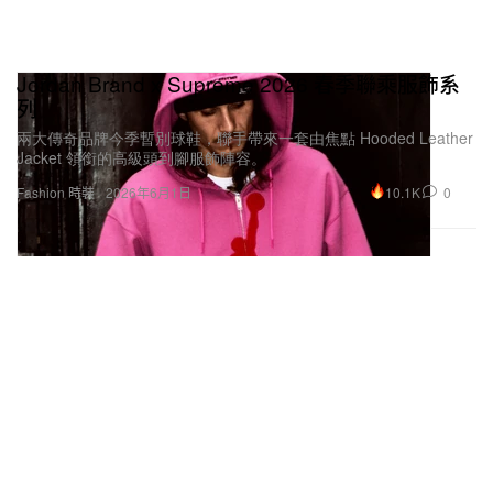
Jordan Brand x Supreme 2026 春季聯乘服飾系
列
兩大傳奇品牌今季暫別球鞋，聯手帶來一套由焦點 Hooded Leather
Jacket 領銜的高級頭到腳服飾陣容。
10.1K
0
Fashion 時裝
2026年6月1日