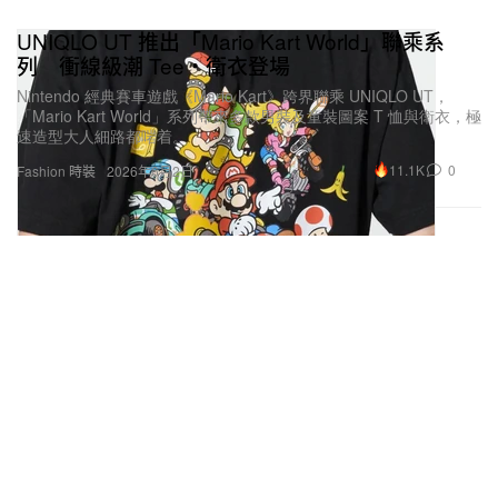
UNIQLO UT 推出「Mario Kart World」聯乘系
列 衝線級潮 Tee・衛衣登場
Nintendo 經典賽車遊戲《Mario Kart》跨界聯乘 UNIQLO UT，
「Mario Kart World」系列帶來多款男裝及童裝圖案 T 恤與衛衣，極
速造型大人細路都啱着。
11.1K
0
Fashion 時裝
2026年6月2日