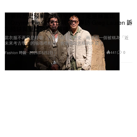
古著與歷史殘軀的跨時空共鳴：走進蘇富比
《Ozymandias》考古現場，專訪 Greg Lauren 訴
說殘缺與重塑的美學解構
當衣服不再只是時裝，古董不再只是歷史，兩者在一個被稱為「近
未來考古學」的場域裡相遇，會擦撞出怎樣的火花？
441
0
Fashion 時裝
2026年6月2日