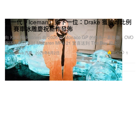
從一代「Iceman」到下一位：Drake 獲贈等比例
F1 賽車冰雕慶祝新作發佈
向 Kimi Räikkönen 在 2006 年 Monaco GP 的傳奇一幕致敬，OVO
團隊特別以冰封 McLaren MP4-21 驚喜送到 The Boy 府上。
9.6K
1
Automotive 汽車
2026年6月2日