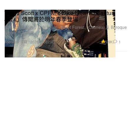
Travis Scott x CPFM x Nike Flea 1「Cactus
Jack」傳聞將於明年春季登場
採用大地風配色，結合 Khaki、Night Forest、Oatmeal 及 Baroque
Brown 多重色調。
5.9K
1
Footwear 球鞋
2026年5月23日