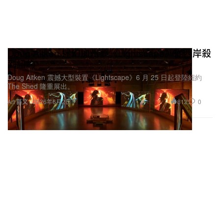
Doug Aitken 迷幻加州夢《Lightscape》從西岸殺
到紐約
Doug Aitken 震撼大型裝置《Lightscape》6 月 25 日起登陸紐約
The Shed 隆重展出。
812
0
Art 藝文
2026年6月2日