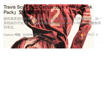
由 Caio Amato（@caioamato）分享的貼文
Travis Scott 推出 Cactus Jack x Nike「Pink
Pack」全新周邊系列
雖然萬眾期待的 Air Jordan 1 Low「Pink Pack」已秒速售罄，但一
眾粉絲仍可於網上入手同樣吸睛的 Cactus Jack x Nike 大型服飾系
列單品。
13.7K
0
Fashion 時裝
2026年6月1日