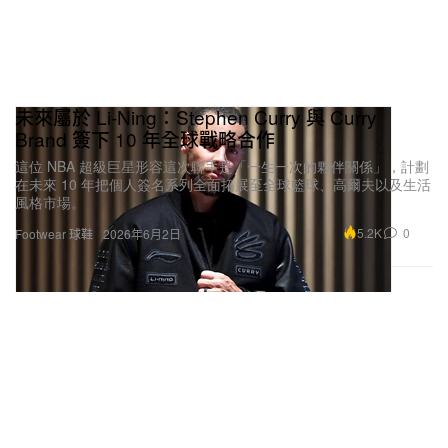
未來屬於 Li-Ning：Stephen Curry 與 Curry
Brand 簽下 10 年全球戰略合作
這位 NBA 超級巨星形容這次聯手是「一生一次的夥伴關係」，計劃
在未來 10 年把個人簽名系列全面拓展至全球籃球、高爾夫以及生活
風格市場。
5.2K
0
Footwear 球鞋
2026年6月2日