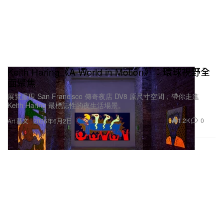
Keith Haring《A World in Motion》：環球視野全
面聚焦
展覽重現 San Francisco 傳奇夜店 DV8 原尺寸空間，帶你走進
Keith Haring 最標誌性的夜生活場景。
1.2K
0
Art 藝文
2026年6月2日