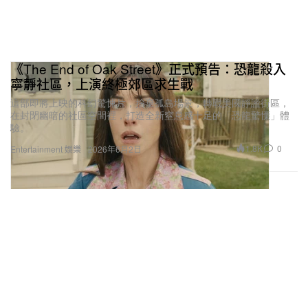
《The End of Oak Street》正式預告：恐龍殺入
寧靜社區，上演終極郊區求生戰
這部即將上映的科幻驚悚片，捨棄孤島場景，轉戰美國靜謐街區，
在封閉幽暗的社區空間裡，打造全新窒息感十足的「恐龍驚慄」體
驗。
1.8K
0
Entertainment 娛樂
2026年6月2日