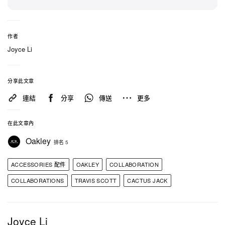
明星代言大相逕庭，Scott 與其 Cactus Jack 創意團
隊將實際參與塑造 Oakley 的視覺美學，他們的任務
是重新詮釋品牌經典目錄，同時在新一代眼鏡及機能
作者
Joyce Li
服飾上，不斷推進設計、創新與文化影響力的邊界
若仍有人質疑場邊所見的那副鏡框是否為官方設計，
分享此文章
Oakley 高層亦已火速給出答案。Oakley & Sports
連結
分享
傳送
更多
Hub Global President Caio Amato 於 Instagram 分
享一張 Scott 坐在看台的照片，並配上足以令街頭圈
在此文章內
沸騰的說明文字：「我們存在的意義，就是挑戰既定
Oakley
排名 5
觀念……為未來而創作，並在當下交付 ❤️‍🔥 我們的
Chief Visionary @travisscott 正把一些超前未來的酷
ACCESSORIES 配件
OAKLEY
COLLABORATION
東西帶到眼前！」
COLLABORATIONS
TRAVIS SCOTT
CACTUS JACK
此次曝光的鏡框完美凝聚了 Scott 一手打造的末日
感、高能量美學，並與 Oakley 標誌性的機能導向
Joyce Li