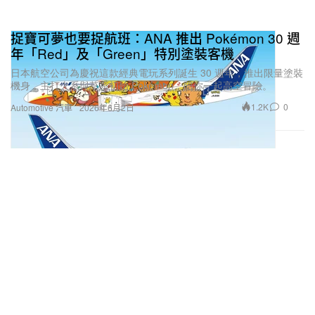
捉寶可夢也要捉航班：ANA 推出 Pokémon 30 週
年「Red」及「Green」特別塗裝客機
日本航空公司為慶祝這款經典電玩系列誕生 30 週年，推出限量塗裝
機身，主打火系與草系初始 Pokémon，陪你一起高空冒險。
1.2K
0
Automotive 汽車
2026年6月2日