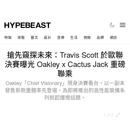
時裝
球鞋
藝文
設計
音樂
生活
視頻
品牌
網店
搶先窺探未來：Travis Scott 於歐聯
決賽曝光 Oakley x Cactus Jack 重磅
聯乘
Oakley「Chief Visionary」現身決賽看台，以一副未
發售新款墨鏡率先登場，為即將推出的高性能裝備系
列掀起爆燈話題。
1 of 2