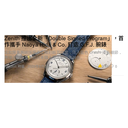
Zenith 推出全新「Double Signed Program」，首
作攜手 Naoya Hida & Co. 打造 G.F.J. 腕錶
這款限量腕錶採用手工雕刻銀質錶盤，注入藍色 Urushi 漆藝細節，
將瑞士製錶傳承與日本職人手工藝完美融合。
2.6K
0
Fashion 時裝
2026年6月2日