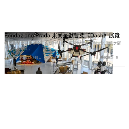
Fondazione Prada 米蘭呈獻曹斐《Dash》展覽
中國藝術家曹斐以全新多媒體計劃，探索智慧農業與古老傳統之間
的交會與對話。
626
0
Art 藝文
2026年4月9日