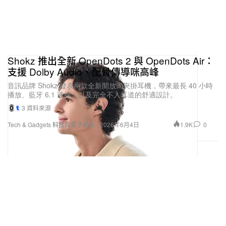
Shokz 推出全新 OpenDots 2 與 OpenDots Air：
支援 Dolby Audio、配骨傳導咪高峰
音訊品牌 Shokz 發表兩款全新開放式夾掛耳機，帶來最長 40 小時
播放、藍牙 6.1 連線，以及完全不入耳道的舒適設計。
3 資料來源
1.9K
0
Tech & Gadgets 科技與電子產品
2026年6月4日