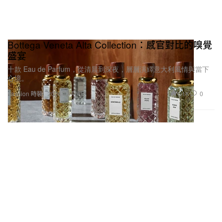
Bottega Veneta Alta Collection：感官對比的嗅覺
盛宴
十款 Eau de Parfum，從清晨到深夜，層層演繹意大利風情與當下
心境。
1.1K
0
Fashion 時裝
2026年6月4日