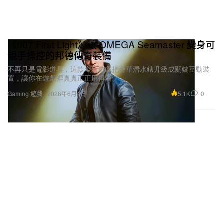
《007 First Light》讓 OMEGA Seamaster 變身可
親手操控的邦德傳奇裝備
不再只是電影道具，這款全新遊戲把奢華潛水錶升級成關鍵互動裝
置，讓你在遊戲裡真真正正用得著。
5.1K
0
Gaming 遊戲
2026年6月4日