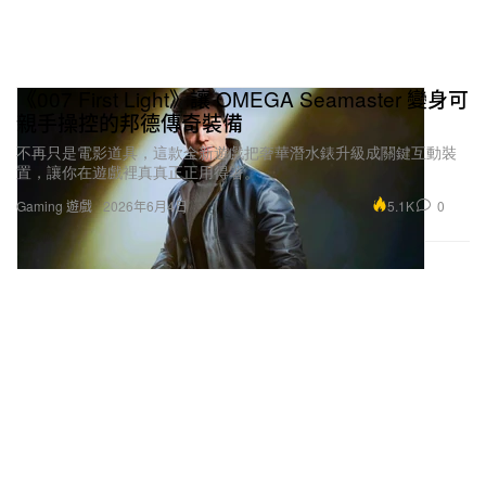
《007 First Light》讓 OMEGA Seamaster 變身可
親手操控的邦德傳奇裝備
不再只是電影道具，這款全新遊戲把奢華潛水錶升級成關鍵互動裝
置，讓你在遊戲裡真真正正用得著。
5.1K
0
Gaming 遊戲
2026年6月4日