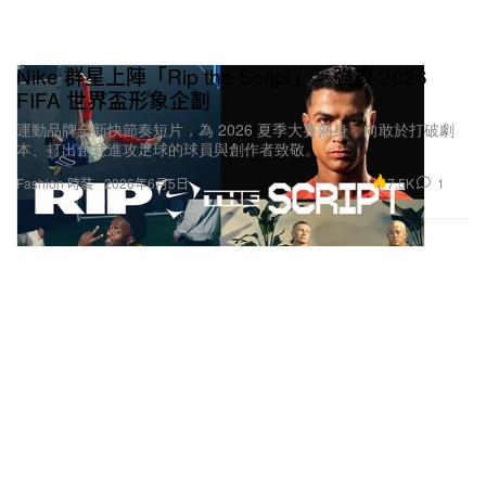
Nike 群星上陣「Rip the Script」 強攻 2026
FIFA 世界盃形象企劃
運動品牌全新快節奏短片，為 2026 夏季大賽熱身，向敢於打破劇
本、打出創意進攻足球的球員與創作者致敬。
7.5K
1
Fashion 時裝
2026年6月5日