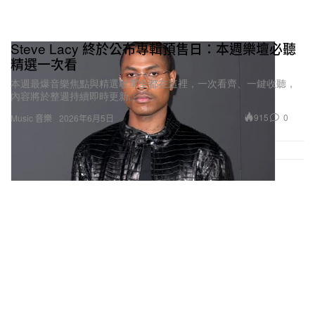
Steve Lacy 終於公布專輯預售日：本週樂壇必聽
精選一次看
本週最爆音樂焦點與精選歌單全都在這裡，一次看齊、一鍵收聽，
內容將於整週持續即時更新。
915
0
Music 音樂
2026年6月5日