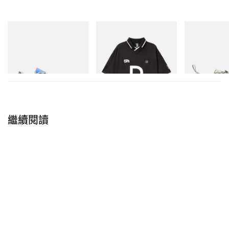
On
INITIAL
Merrell 1TRL
Cloudmonster 1
Billionaire Boys Club X Initial
Merrell 1TRL X
D Game Shirt
Mini Cham Sto
立即購入
TEX®
立即購入
立即購入
繼續閱讀