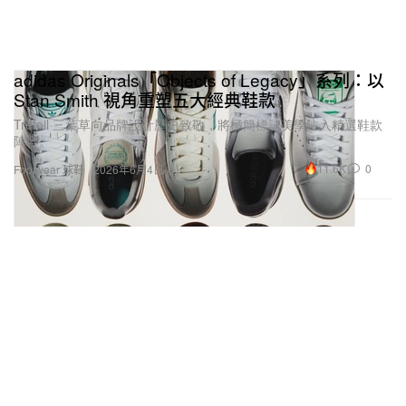
adidas Originals「Objects of Legacy」系列：以
Stan Smith 視角重塑五大經典鞋款
Trefoil 三葉草向品牌設計歷史致敬，將極簡標誌美學注入精選鞋款
陣容。
11.6K
0
Footwear 球鞋
2026年6月4日