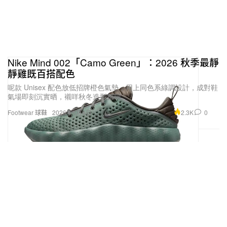
Nike Mind 002「Camo Green」：2026 秋季最靜
靜雞既百搭配色
呢款 Unisex 配色放低招牌橙色氣墊，用上同色系綠調設計，成對鞋
氣場即刻沉實晒，襯咩秋冬造型都啱。
2.3K
0
Footwear 球鞋
2026年6月4日