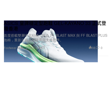
ASICS 皇牌穩定型跑鞋 GEL-KAYANO 33 正式登
陸香港
首度搭載雙層中底結構，結合 FF BLAST MAX 與 FF BLAST PLUS
泡棉，重新定義長跑緩震與支撐標準。
98
0
Footwear 球鞋
2026年6月5日