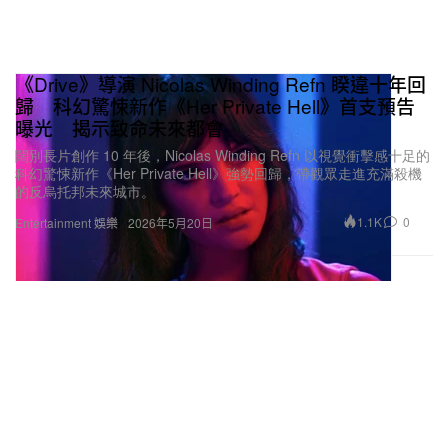
《Drive》導演 Nicolas Winding Refn 睽違十年回
歸 科幻驚悚新作《Her Private Hell》首支預告
曝光 揭示致命未來都會
闊別長片創作 10 年後，Nicolas Winding Refn 以視覺衝擊感十足的
科幻驚悚新作《Her Private Hell》強勢回歸，帶觀眾走進充滿殺機
的反烏托邦未來城市。
1.1K
0
Entertainment 娛樂
2026年5月20日