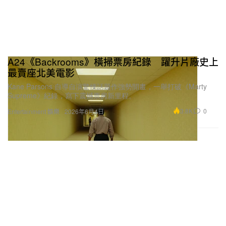
A24《Backrooms》橫掃票房紀錄 躍升片廠史上
最賣座北美電影
Kane Parsons 自導自演驚慄話題作強勢開畫，一舉打破《Marty
Supreme》紀錄，寫下震撼票房新里程。
3.8K
0
Entertainment 娛樂
2026年6月4日