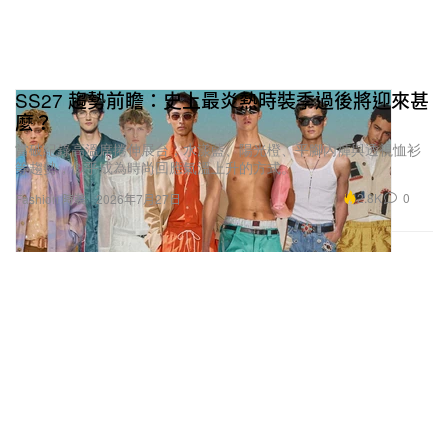
SS27 趨勢前瞻：史上最炎熱時裝季過後將迎來甚
麼？
當破紀錄高溫席捲伸展台，水漾藍、陽光橙、平腳內褲與透視恤衫
等趨勢，似乎成為時尚回應氣溫上升的方式。
2.8K
0
Fashion 時裝
2026年7月27日