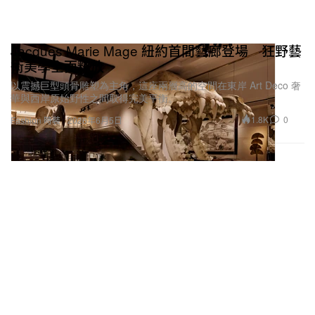
Jacques Marie Mage 紐約首間藝廊登場 狂野藝
術美學全面釋放
以震撼巨型頭骨雕塑為主角，這座兩層高的空間在東岸 Art Deco 奢
華與西岸原始野性之間取得完美平衡。
1.8K
0
Fashion 時裝
2026年6月5日