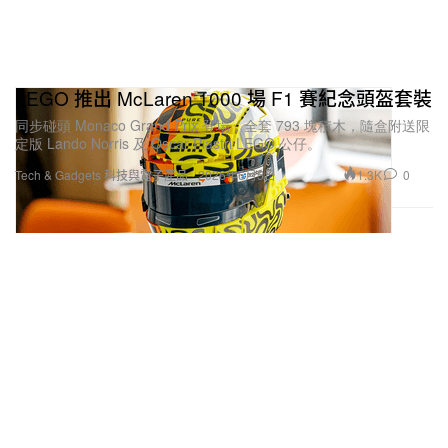
LEGO 推出 McLaren 1000 場 F1 賽紀念頭盔套裝
同步碰頭 Monaco Grand Prix 登場，全套 793 塊積木，隨盒附送限
定版 Lando Norris 及 Oscar Piastri LEGO 公仔。
1.3K
0
Tech & Gadgets 科技與電子產品
2026年6月5日