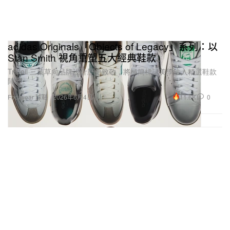
adidas Originals「Objects of Legacy」系列：以
Stan Smith 視角重塑五大經典鞋款
Trefoil 三葉草向品牌設計歷史致敬，將極簡標誌美學注入精選鞋款
陣容。
11.6K
0
Footwear 球鞋
2026年6月4日