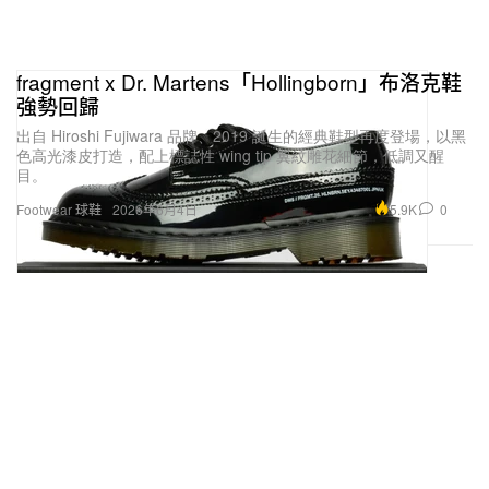
fragment x Dr. Martens「Hollingborn」布洛克鞋
強勢回歸
出自 Hiroshi Fujiwara 品牌、2019 誕生的經典鞋型再度登場，以黑
色高光漆皮打造，配上標誌性 wing tip 翼紋雕花細節，低調又醒
目。
5.9K
0
Footwear 球鞋
2026年6月4日