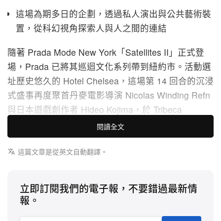
這場為期多日的企劃，透過私人演出與公共藝術裝
置，從科幻視角探索人與人之間的連結
隨著 Prada Mode New York「Satellites II」正式登
場，Prada 已將其巡迴文化系列帶到紐約市。活動選
址歷史悠久的 Hotel Chelsea，這場第 14 回合的沉浸
式盛事再度聚首丹麥電影導演 Nicolas Winding Refn
與日本遊戲創作者 Hideo Kojima，於 Tribeca
Festival 同期呈獻一場為期多日的展覽。
閱讀全文
作為二人原先於 2025 年在東京合作企劃的延伸篇
這篇文章是從英文自動翻譯。
章，「Satellites II」將愛、語言與創造力等主題，直
接編織進 Chelsea 浪漫的標誌性意象之中。這段空間
立即訂閱我們的電子報，不要錯過最新情
敘事在這座地標之內，於公共、居家與私密場域之間
報。
無縫流轉。策展人 Refn 與 Kojima 透過注入兼具古典