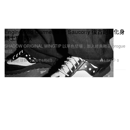
Engineered Garments 將 Saucony 復古跑鞋化身
紳士皮鞋款
SHADOW ORIGINAL WINGTIP 以單色登場，加入經典雕花 brogue
細節。
1.5K
0
Footwear 球鞋
2026年6月4日