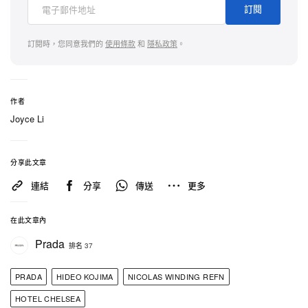
與前衛氣質的科幻美學，為這間滿載故事的酒店打造
訂閱
出全新面貌。
訂閱時，您同意我們的
使用條款
和
隱私政策
。
在活動的私人開幕期間，部分客房搖身一變為微型電
視錄影棚，上演極具原創性的現場演出。其後於整個
展期中，這些空間則轉化為精心打造的藝術裝置，向
作者
更廣泛的大眾開放。展覽亦延伸至 Hotel Chelsea 之
Joyce Li
外，文化節目涵蓋放映、藝術家對談及場域特定裝置
創作，遍佈紐約多個場地，帶領觀者展開一趟深入兩
分享此文章
位前瞻導演思維宇宙的星際旅程。
連結
分享
傳送
更多
Prada Mode New York「Satellites II」現已開放公眾
在此文章內
入場，並將於 Hotel Chelsea 及其周邊指定場地持續
Prada
排名 37
舉行至 6 月 7 日。
PRADA
HIDEO KOJIMA
NICOLAS WINDING REFN
HOTEL CHELSEA