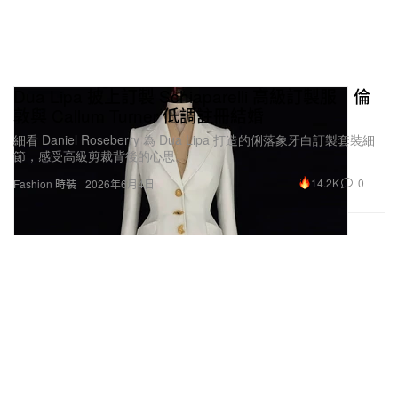
Dua Lipa 披上訂製 Schiaparelli 高級訂製服 倫
敦與 Callum Turner 低調註冊結婚
細看 Daniel Roseberry 為 Dua Lipa 打造的俐落象牙白訂製套裝細
節，感受高級剪裁背後的心思。
14.2K
0
Fashion 時裝
2026年6月4日