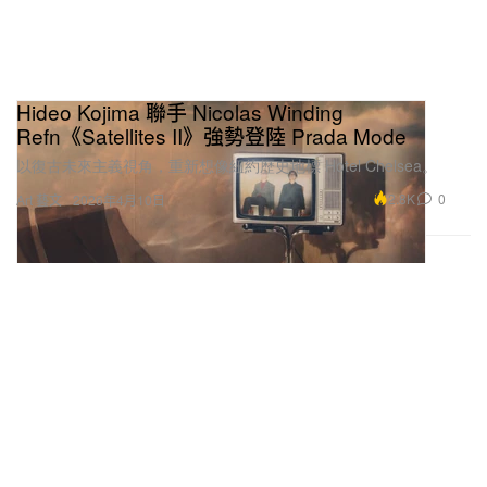
Hideo Kojima 聯手 Nicolas Winding
Refn《Satellites II》強勢登陸 Prada Mode
以復古未來主義視角，重新想像紐約歷史地標 Hotel Chelsea。
2.8K
0
Art 藝文
2026年4月10日