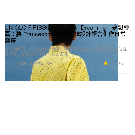
UNIQLO F.RISSO「Made for Dreaming」夢想膠
囊：將 Francesco Risso 標誌設計語言化作日常
穿搭
以手繪印花、日曬褪色配色與「有結構的柔軟」剪裁打造男女裝夏
季膠囊，從日常到度假一衣走天涯。
5.7K
0
Fashion 時裝
2026年6月4日