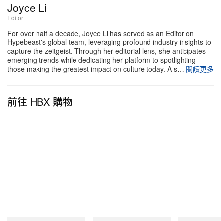
Joyce Li
Editor
For over half a decade, Joyce Li has served as an Editor on
Hypebeast's global team, leveraging profound industry insights to
capture the zeitgeist. Through her editorial lens, she anticipates
emerging trends while dedicating her platform to spotlighting
those making the greatest impact on culture today. A s…
閱讀更多
前往 HBX 購物