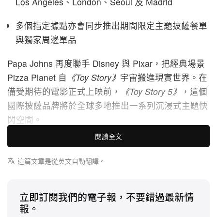
Los Angeles、London、Seoul 及 Madrid
多個指定據點亦會同步推出期間限定主題披薩餐單
與獨家周邊單品
Papa Johns 再度聯手 Disney 與 Pixar，把經典場景
Pizza Planet 自
《Toy Story》
宇宙搬進現實世界。在
備受期待的電影正式上映前，
《Toy Story 5》
，這個
國際披薩品牌將於全球多地推出一系列沉浸式主題快
閃空間。
閱讀全文
靈感源自 1995 年首次登場、深受喜愛的科幻主題披
薩店
這篇文章是從英文自動翻譯。
《Toy Story》
電影，今次實體活動將化身為大規
模懷舊街機樂園。落戶 Los Angeles、London、
Seoul 及 Madrid 等國際城市，場內設有夾公仔機、
立即訂閱我們的電子報，不要錯過最新情
復古打卡場景，以及呼應新作的隱藏彩蛋。到場賓客
報。