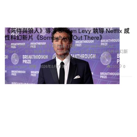
《死侍與狼人》導演 Shawn Levy 執導 Netflix 感
性科幻新片《Somewhere Out There》
Netflix 在激烈競投中拿下原創科幻電影《Somewhere Out
There》，並力邀高產導演 Shawn Levy 自導自製這部感性科幻新
作，講述一名喪偶父親從星空接收到神秘訊息的動人故事。
230
0
Entertainment 娛樂
2026年5月11日