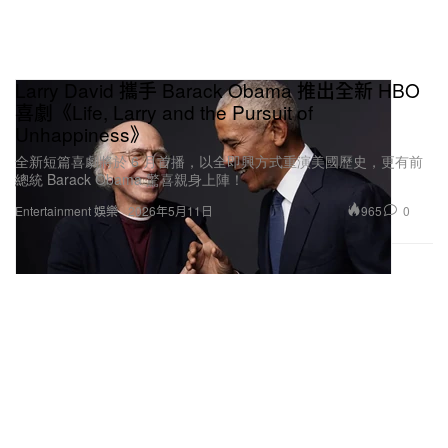
Larry David 攜手 Barack Obama 推出全新 HBO
喜劇《Life, Larry and the Pursuit of
Unhappiness》
全新短篇喜劇將於 6 月首播，以全即興方式重演美國歷史，更有前
總統 Barack Obama 驚喜親身上陣！
965
0
Entertainment 娛樂
2026年5月11日