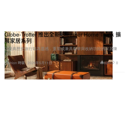
Globe‑Trotter 推出全新 Steamer Home Trunk 擴
展家居系列
以經典歷史旅行箱為靈感，重塑成兼具奢華與收納功能的家居陳
設。
626
0
Fashion 時裝
2026年5月11日