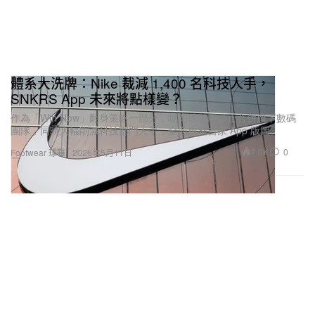
體系大洗牌：Nike 裁減 1,400 名科技人手，
SNKRS App 未來將點樣變？
作為「Win Now」翻身策略一部分，呢間球鞋巨頭正合併旗下數碼
團隊，同時大幅削減科技部門人手，全面重整自家 App 版圖。
2.0K
0
Footwear 球鞋
2026年5月11日