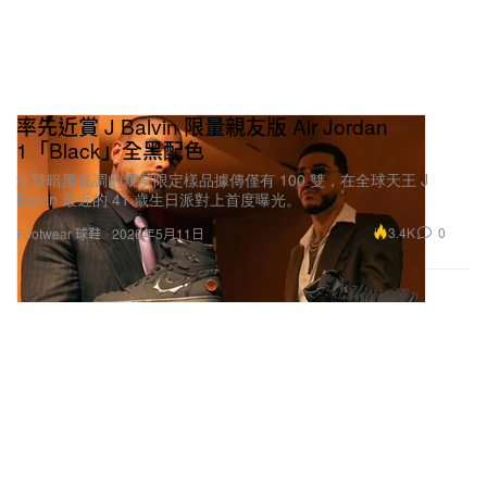
率先近賞 J Balvin 限量親友版 Air Jordan
1「Black」全黑配色
這雙暗黑低調的親友限定樣品據傳僅有 100 雙，在全球天王 J
Balvin 最近的 41 歲生日派對上首度曝光。
3.4K
0
Footwear 球鞋
2026年5月11日