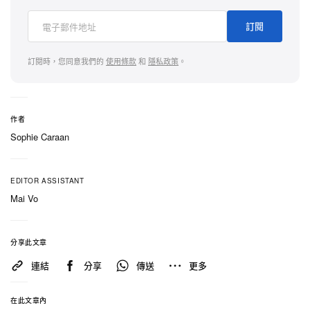
感與層次——既不同於黑色麂皮的霧面柔和，也有別
訂閱
於藍色覆層的冷調反光，而是一種更溫暖、更刻意營
造的華麗感。鞋側金色「GAZELLE」字樣則進一步
訂閱時，您同意我們的
使用條款
和
隱私政策
。
強化這股氣質。藍、黑、金三色的組合，因此不似隨
機拼湊的配色，反而更像對 Gazelle Indoor 所紮根的
supporter 文化的一次刻意致敬——呼應多年來在歐
作者
洲各地球會球衣與看台上反覆出現的經典色調。
Sophie Caraan
半透明膠底則是讓這雙鞋回歸本質的關鍵細節。即使
EDITOR ASSISTANT
鞋面物料全面升級，膠底仍將「Snakeskin」拉回
Mai Vo
Gazelle Indoor 最初作為室內場地鞋的功能起點——
為移動與展示而生。正是這種在經典結構與高級外層
分享此文章
處理之間的張力，成就了 Gazelle Indoor 持續不墜的
連結
分享
傳送
更多
文化地位：它同時是性能檔案，也是時尚物件，而這
款配色選擇將這種雙重身份坦率呈現，而非刻意掩
在此文章內
飾。