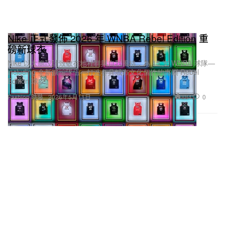
Nike 正式發佈 2026 年 WNBA Rebel Edition 重
磅新球衣
Nike 以大膽設計致敬在地社群與自我風格，為 15 支 WNBA 球隊—
including 全新擴編隊伍—打造各具城市文化個性的專屬 Rebel
Edition 球衣。
884
0
Fashion 時裝
2026年5月11日