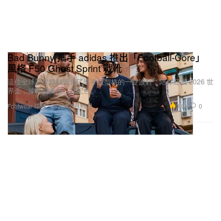
Bad Bunny 攜手 adidas 推出「Football-Core」
風格 F50 Ghost Sprint 戰靴
這位全球巨星默默曝光了迄今最型格的一雙波鞋，陪你迎戰 2026 世
界盃，據傳將推出三款配色。
3.9K
0
Footwear 球鞋
2026年5月11日