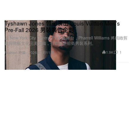
Tyshawn Jones 領銜演出 Louis Vuitton Men’s
Pre-Fall 2026 男裝廣告企劃
以 New York City Central Park 為舞台，Pharrell Williams 將精緻剪
裁與滑板文化完美交織，打造最新前衛男裝系列。
1.9K
1
Fashion 時裝
2026年5月11日