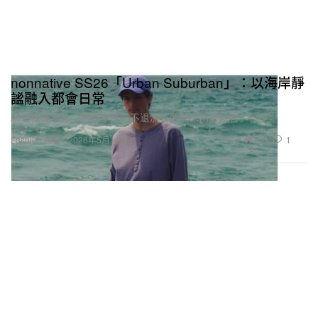
nonnative SS26「Urban Suburban」：以海岸靜
謐融入都會日常
精選機能單品，將實穿性與不退流行的美學巧妙融合。
1.1K
1
Fashion 時裝
2026年5月11日