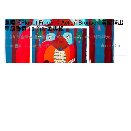
登陸《Planet Frog》：Action Bronson 震撼釋出
星級聯乘 13 首新歌專輯
同場加映全新兩棲主題 BAKLAVA x New Balance 球鞋聯乘。
1.6K
0
Music 音樂
2026年5月11日