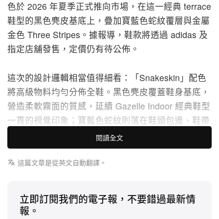
色於 2026 年夏季正式推向市場，在這一經典 terrace
鞋型的黑色麂皮基底上，疊加寶藍色蛇紋覆層與金屬
金色 Three Stripes。據報導，鞋款將透過 adidas 及
指定店舖發售，定價仍有待公佈。
這次的設計邏輯相當值得細看：「Snakeskin」配色
將高級物料均勻分佈全鞋。黑色麂皮覆蓋鞋身基底，
營造柔軟霧面的質感，延續 Gazelle Indoor 經典鞋型
一貫的視覺印象；寶藍色蛇紋則落在鞋頭包邊、鞋帶
孔位與後跟，不但豐富層次與觸感，亦以帶有爬蟲紋
閱讀全文
理光澤的表面，與下方霧面麂皮形成鮮明對比。這不
只是物料替換，而是一場物料之間的對話：麂皮依然
這篇文章是從英文自動翻譯。
是主角，蛇紋則負責畫龍點睛。
立即訂閱我們的電子報，不要錯過最新情
Three Stripes 進一步徹底扭轉整體配色節奏：以金
報。
屬金色蛇紋呈現的三條線，為鞋款引入第三種表面質