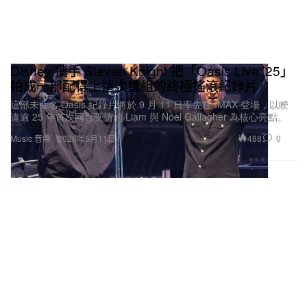
Disney 攜手 Steven Knight 把「Oasis Live ’25」
拍成一部配得上這次重組的終極搖滾紀錄片
這部未命名 Oasis 紀錄片將於 9 月 11 日率先在 IMAX 登場，以睽
違逾 25 年首次同台受訪的 Liam 與 Noel Gallagher 為核心亮點。
488
0
Music 音樂
2026年5月11日