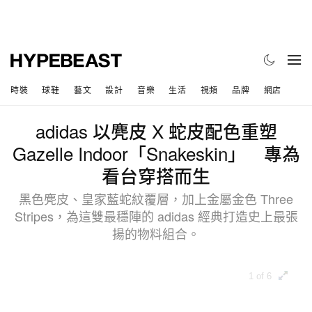
時裝
球鞋
藝文
設計
音樂
生活
視頻
品牌
網店
adidas 以麂皮 X 蛇皮配色重塑
Gazelle Indoor「Snakeskin」 專為
看台穿搭而生
黑色麂皮、皇家藍蛇紋覆層，加上金屬金色 Three
Stripes，為這雙最穩陣的 adidas 經典打造史上最張
揚的物料組合。
1 of 6