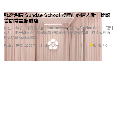
韓裔潮牌 Sundae School 登陸紐約唐人街 開設
首間常設旗艦店
創立 8 年後，顛覆傳統的「smokewear」品牌 Sundae School 回到
起點，把一間舊會計師樓改造成韓式佛寺風靜修空間，打造成紐約
唐人街最新潮流據點。
5.1K
0
Fashion 時裝
2026年5月11日