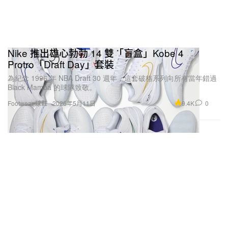
Nike 推出雄心勃勃 14 雙「盲盒」Kobe 4
Protro「Draft Day」套裝
為紀念 1996 年 NBA Draft 30 週年，這套破格系列向所有當年錯過
Black Mamba 的球隊致敬。
9.4K
0
Footwear 球鞋
2026年5月11日