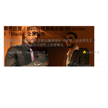
率先近賞 J Balvin 限量親友版 Air Jordan
1「Black」全黑配色
這雙暗黑低調的親友限定樣品據傳僅有 100 雙，在全球天王 J
Balvin 最近的 41 歲生日派對上首度曝光。
3.4K
0
Footwear 球鞋
2026年5月11日