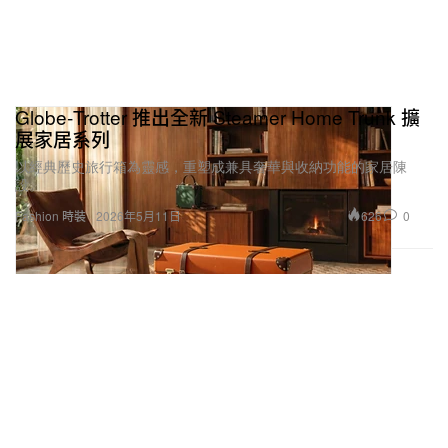
Globe‑Trotter 推出全新 Steamer Home Trunk 擴
展家居系列
以經典歷史旅行箱為靈感，重塑成兼具奢華與收納功能的家居陳
設。
626
0
Fashion 時裝
2026年5月11日