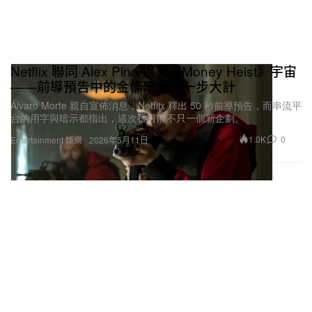
Netflix 聯同 Alex Pina 擴充《Money Heist》宇宙
——前導預告中的金條暗示下一步大計
Álvaro Morte 親自宣佈消息，Netflix 釋出 50 秒前導預告，而串流平
台的用字與暗示都指出，這次很可能不只一個新企劃。
1.0K
0
Entertainment 娛樂
2026年5月11日