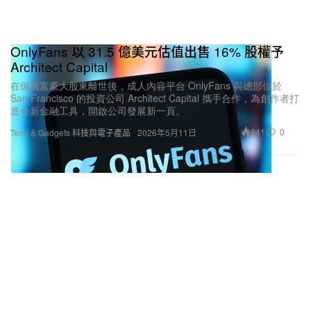
OnlyFans 以 31.5 億美元估值出售 16% 股權予
Architect Capital
在億萬富豪大股東離世後，成人內容平台 OnlyFans 與總部位於
San Francisco 的投資公司 Architect Capital 攜手合作，為創作者打
造全新金融工具，開啟公司發展新一頁。
641
0
Tech & Gadgets 科技與電子產品
2026年5月11日