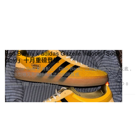
Bad Bunny x adidas Gazelle Indoor「Solar
Gold」十月重磅登場
搶眼 Solar Gold 鞋身配上「Core Black」三間條與復古牛膠大底，
營造出型格又充滿經典味道的街頭質感。
13.7K
0
Footwear 球鞋
2026年6月17日