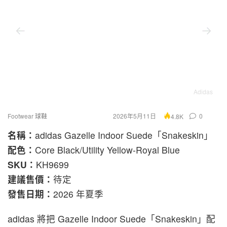
Adidas
Footwear 球鞋
2026年5月11日
0
4.8K
名稱：
adidas Gazelle Indoor Suede「Snakeskin」
配色：
Core Black/Utility Yellow-Royal Blue
SKU：
KH9699
建議售價：
待定
發售日期：
2026 年夏季
adidas
將把
Gazelle Indoor Suede
「Snakeskin」配