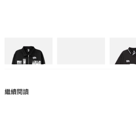
INITIAL
Puma
INITIAL
Billionaire Boys Club X Initial
Speedcat Once-A-Year
Billionaire Boys 
D Cotton Jacket
D Game Shirt
立即購入
立即購入
立即購入
繼續閱讀