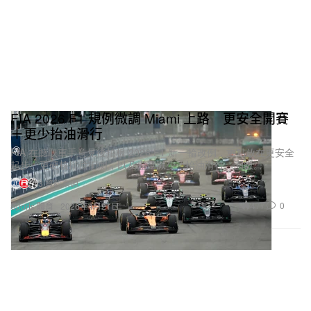
FIA 2026 F1 規例微調 Miami 上路 更安全開賽
＋更少抬油滑行
FIA 在聽取車手意見後拍板 2026 F1 新一輪改例，重點放在更安全
起步、更硬核排位衝刺，以及盡量減少「抬油滑行」圈數。
3 資料來源
477
0
Sports 體育
2026年4月21日