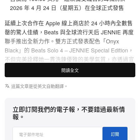
2026 年 4 月 24 日（星期五）在全球正式發售
延續上次合作在 Apple 線上商店於 24 小時內全數售
罄的驚人佳績，Beats 與全球流行天后 JENNIE 再度
聯手推出全新力作。雙方正式發表配色「Onyx
Black」的 Beats Solo 4 – JENNIE Special Edition，
不但完美詮釋她一貫洗鍊優雅的美學氣質，亦透過宣
傳影片率先釋出未發表新曲，帶來獨家先聽體驗。
閱讀全文
此款耳機以呈現 JENNIE 的成長蜕變與自我探索旅程
這篇文章是從英文自動翻譯。
為概念，於極簡單色設計中注入大量個性化細節。俐
落機身可搭配兩枚可拆式黑色蝴蝶結，打造高度自訂
立即訂閱我們的電子報，不要錯過最新情
造型，同時配備 UltraPlush 超柔軟耳墊，上方綴以源
報。
自她音樂世界的獨特符號；同色系特製收納盒則為這
套高規格音訊組合畫龍點睛。
訂閱