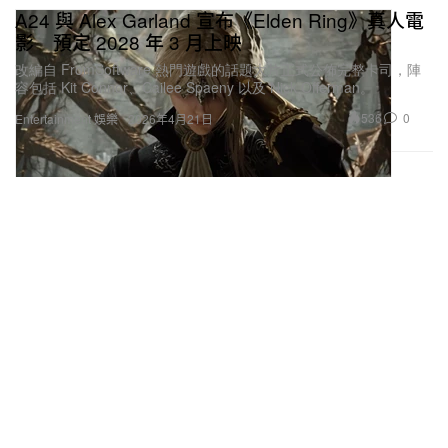
A24 與 Alex Garland 宣布《Elden Ring》真人電
影 預定 2028 年 3 月上映
改編自 FromSoftware 熱門遊戲的話題大片正式公佈完整卡司，陣
容包括 Kit Connor、Cailee Spaeny 以及 Nick Offerman。
536
0
Entertainment 娛樂
2026年4月21日