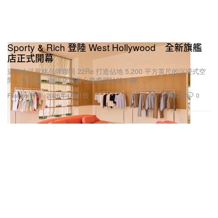
Sporty & Rich 登陸 West Hollywood 全新旗艦
店正式開幕
這個生活風格品牌聯同 22Re 打造佔地 5,200 平方英尺的沉浸式空
間，集零售、咖啡店與身心療癒體驗於一身。
1.4K
0
Fashion 時裝
2026年4月21日