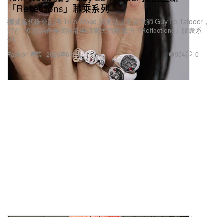
「Reflections」聯乘系列
挪威當代珠寶品牌 Tom Wood 找來法國刺青大師 Guy Le Tatooer，
打造 10 款結合極簡設計與細膩民俗圖騰的「Reflections」膠囊系
列。
954
0
Fashion 時裝
2026年6月1日