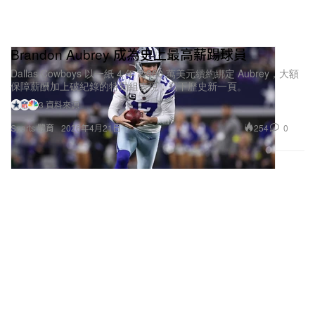
Brandon Aubrey 成為史上最高薪踢球員
Dallas Cowboys 以一紙 4 年 2,800 萬美元續約綁定 Aubrey，大額
保障薪酬加上破紀錄的特勤組表現，寫下歷史新一頁。
3 資料來源
254
0
Sports 體育
2026年4月21日