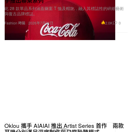
手推出聯乘系列
此 28 款單品系列涵蓋圖案 T 恤及帽款，融入其標誌性的碎紙藝術
與復古品牌標誌。
2.0K
0
Fashion 時裝
2026年7月31日
Oklou 攜手 AIAIAI 推出 Artist Series 首作 兩款
耳機分別滿足深度創作與日常聆聽模式