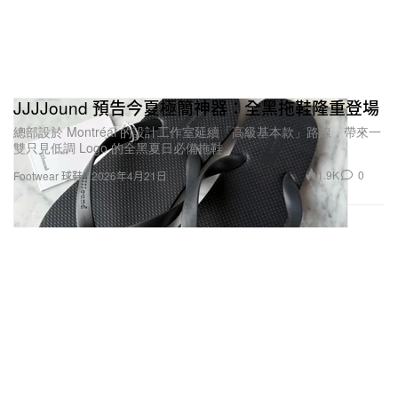
JJJJound 預告今夏極簡神器：全黑拖鞋隆重登場
總部設於 Montréal 的設計工作室延續「高級基本款」路線，帶來一
雙只見低調 Logo 的全黑夏日必備拖鞋。
1.9K
0
Footwear 球鞋
2026年4月21日