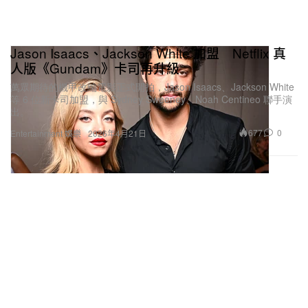
Jason Isaacs、Jackson White 加盟 Netflix 真
人版《Gundam》卡司再升級
萬眾期待的機甲改編電影正式開拍，Jason Isaacs、Jackson White
等 6 位新卡司加盟，與 Sydney Sweeney、Noah Centineo 聯手演
出。
677
0
Entertainment 娛樂
2026年4月21日