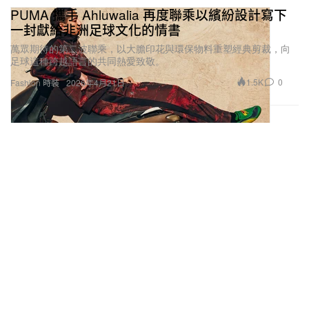
PUMA 攜手 Ahluwalia 再度聯乘以繽紛設計寫下
一封獻給非洲足球文化的情書
萬眾期待的第二波聯乘，以大膽印花與環保物料重塑經典剪裁，向
足球這種跨越語言的共同熱愛致敬。
1.5K
0
Fashion 時裝
2026年4月21日