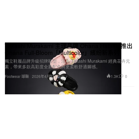
Takashi Murakami 主理品牌 Ohana Hatake 推出
Ohana Full-Bloom「Multicolor」繽紛新系列
獨立鞋履品牌升級招牌鞋型，注入 Takashi Murakami 經典花卉元
素，帶來多款高彩度全新配色與更柔軟舒適腳感。
1.3K
0
Footwear 球鞋
2026年4月21日