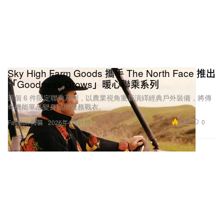
Sky High Farm Goods 攜手 The North Face 推出
「Goodness Grows」暖心聯乘系列
這個 6 件限定聯乘系列，以農業視角重新演繹經典戶外裝備，將傳
奇機能單品變身貼地農務戰衣。
2.2K
0
Fashion 時裝
2026年4月21日