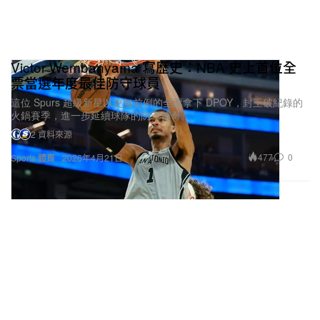
Victor Wembanyama 寫歷史：NBA 史上首位全
票當選年度最佳防守球員
這位 Spurs 超級新星以史無前例的全票拿下 DPOY，封王破紀錄的
火鍋賽季，進一步延續球隊的防守傳奇。
2 資料來源
477
0
Sports 體育
2026年4月21日