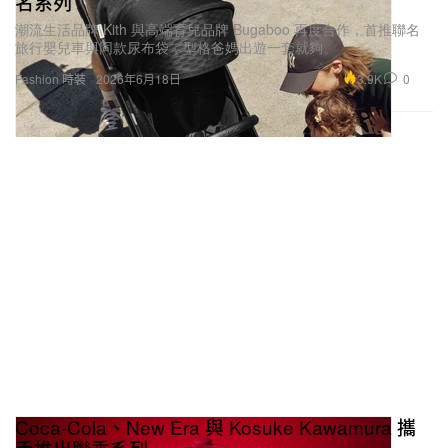
名系列
潮流生活品牌 Kith 與高端育兒品牌 Bugaboo 再度合作，首推聯名
旅行嬰兒車與同款尿布袋，型格爸媽出遊一套就夠。
3.9K
0
Fashion 時裝
2026年6月18日
Coca-Cola、New Era 與 Kosuke Kawamura 攜