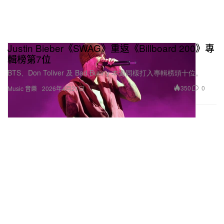
Justin Bieber《SWAG》重返《Billboard 200》專
輯榜第7位
BTS、Don Toliver 及 Bad Bunny 本週同樣打入專輯榜頭十位。
350
0
Music 音樂
2026年4月21日