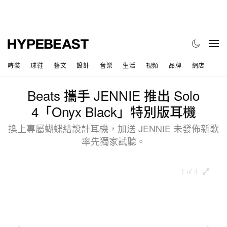
時裝
球鞋
藝文
設計
音樂
生活
視頻
品牌
網店
Beats 攜手 JENNIE 推出 Solo
4「Onyx Black」特別版耳機
換上專屬蝴蝶結設計耳機，加送 JENNIE 未發佈新歌
率先獨家試聽。
1 of 4