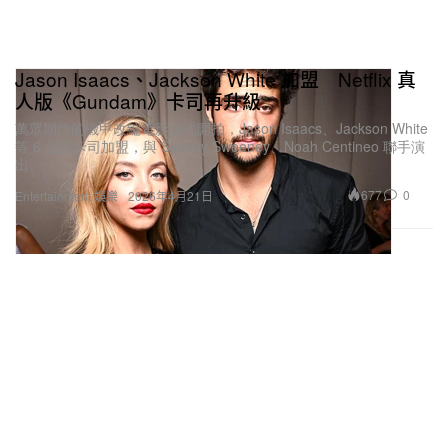
Jason Isaacs、Jackson White 加盟 Netflix 真
人版《Gundam》卡司再升級
萬眾期待的機甲改編電影正式開拍，Jason Isaacs、Jackson White
等 6 位新卡司加盟，與 Sydney Sweeney、Noah Centineo 聯手演
出。
677
0
Entertainment 娛樂
2026年4月21日