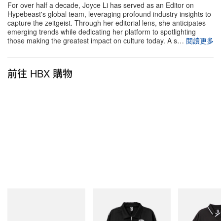
Special Edition 將於 4 月 24 日（星期五）正式發
For over half a decade, Joyce Li has served as an Editor on
售，定價 199.99 美元，於
Hypebeast's global team, leveraging profound industry insights to
Apple
自太平洋時間上午 9
capture the zeitgeist. Through her editorial lens, she anticipates
時起發售。
emerging trends while dedicating her platform to spotlighting
those making the greatest impact on culture today. A s…
閱讀更多
前往 HBX 購物
Puma
INITIAL
INITIAL
H-Street Once-A-Year
Billionaire Boys Club X Initial
Billionaire Boys 
D Cotton Jacket
D Game Shirt
立即購入