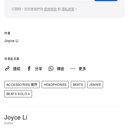
「我們一直知道，我第一次與 Beats 的合作，只是故
訂閱時，您同意我們的
使用條款
和
隱私政策
。
事的開端。」JENNIE 在談到此次發售時表示：「我
想打造一款同時兼具力量感與強烈個人風格的作品，
也非常期待大家能透過這款俐落耳機，與我一同踏入
作者
全新的篇章。」此番新品，正是 2025 年備受追捧的
Joyce Li
Ruby Red Beats Solo 4 以及 2024 年首度亮相的
Beats Solo Buds 宣傳企劃之後，眾所期待的全新續
分享此文章
章。
連結
分享
傳送
更多
為慶祝新品重磅登場，身在南韓的樂迷可於 4 月 24
ACCESSORIES 配件
HEADPHONES
BEATS
JENNIE
日親臨聖水限定快閃活動，現場試戴耳機，並可在贈
BEATS SOLO 4
品數量有限的情況下獲得客製袋飾。同樣形式的線下
快閃體驗亦將於曼谷 Emquartier 購物中心內的
Studio7 登場，讓這次發售在線上討論之外，同步於
Joyce Li
實體空間留下鮮明足跡。Beats Solo 4 – JENNIE
Editor