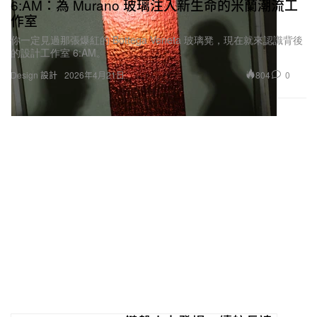
6:AM：為 Murano 玻璃注入新生命的米蘭潮流工
作室
你一定見過那張爆紅的 Bottega Veneta 玻璃凳，現在就來認識背後
的設計工作室 6:AM。
804
0
Design 設計
2026年4月21日