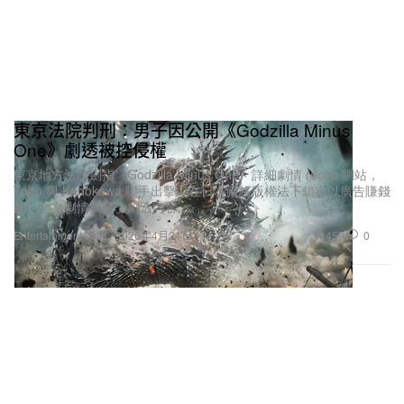
東京法院判刑：男子因公開《Godzilla Minus
One》劇透被控侵權
東京地方法院劍指《Godzilla Minus One》詳細劇情 recap 網站，
Toho 與 Kadokawa 聯手出擊，在日本嚴格版權法下鎖定以廣告賺錢
的「全文劇情摘要」劇透內容。
459
0
Entertainment 娛樂
2026年4月21日