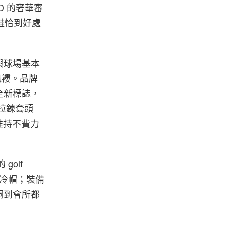
D 的奢華審
球鞋恰到好處
與球場基本
紋風褸。品牌
全新標誌，
拉鍊套頭
能維持不費力
olf
及冷帽；裝備
洞到會所都