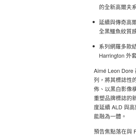
的全新高爾夫
延續與傳奇高爾
全黑鱷魚紋質
系列網羅多款
Harringt
Aimé Leon 
列，將其標誌性的
佈、以黑白影像
重塑品牌標誌的
度延續 ALD 與
能融為一體。
預告焦點落在與 F