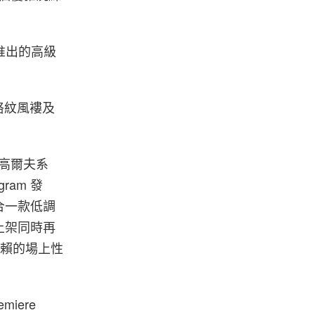
作推出的高級
格紋風褸及
全新高爾夫系
am 發
合一款低調
上架同時再
受信賴的場上性
iere