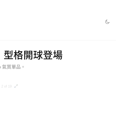
網店
系列 型格開球登場
ub 氣質單品。
2 of 19
3 of 19