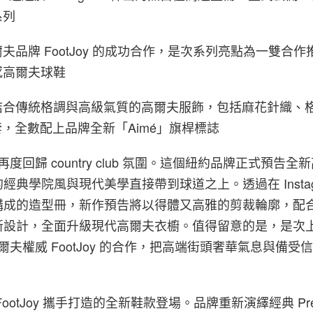
系列
夫品牌 FootJoy 的成功合作，是次系列亮點為一雙合
感高爾夫球鞋
結合傳統格調與高級氣質的高爾夫服飾，包括麻花針織、
on 外套，全數配上品牌全新「Aimé」旗桿標誌
Dore 再度回歸 country club 氛圍。這個紐約品牌正式預告
經典學院風與現代美學直接帶到球道之上。透過在 Instagr
構成的造型冊，新作預告將以得體又高雅的剪裁輪廓，配
新設計，全面升級現代高爾夫衣櫥。值得留意的是，是次
高爾夫權威 FootJoy 的合作，把高端街頭奢華氣息與備
ootJoy 攜手打造的全新鞋款登場。品牌重新演繹經典 Prem