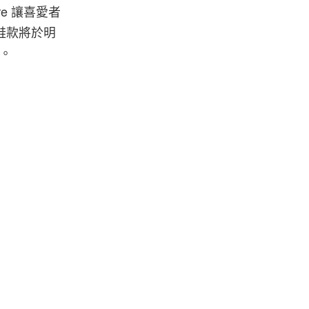
e 讓喜愛者
的鞋款將於明
。