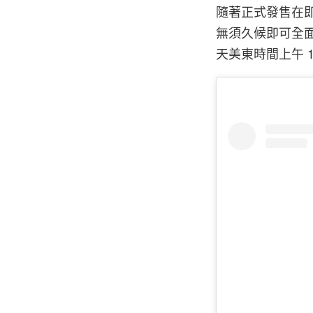
隨著正式發售在即，
無須久候即可全面
天美東時間上午 1