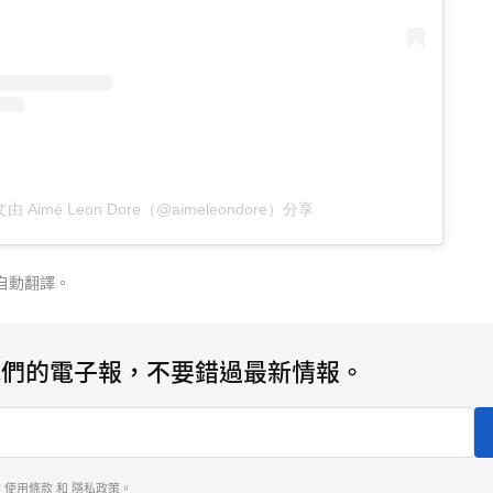
由 Aimé Leon Dore（@aimeleondore）分享
自動翻譯。
我們的電子報，不要錯過最新情報。
的
使用條款
和
隱私政策
。