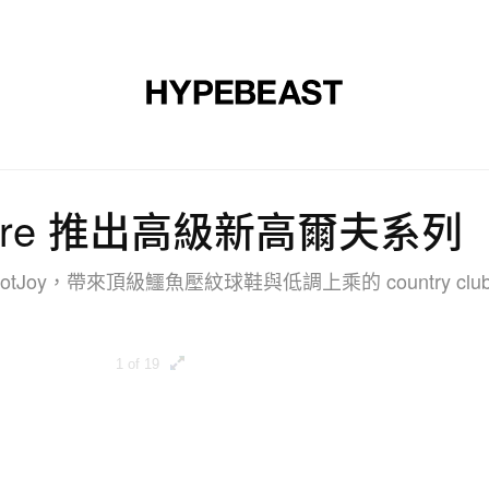
裝
球鞋
藝文
設計
音樂
生活
視頻
品牌
n Dore 推出高級新高爾夫
otJoy，帶來頂級鱷魚壓紋球鞋與低調上乘的 country cl
1 of 19