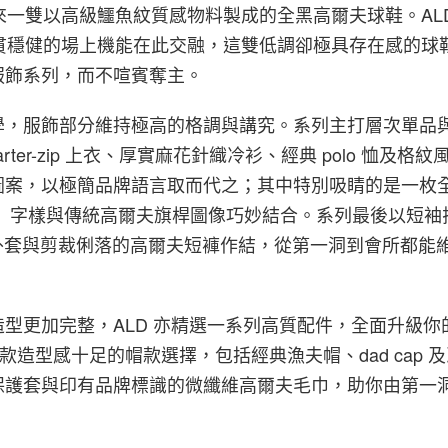
型，帶來一雙以高級鱷魚紋質感物料製成的全黑高爾夫球鞋。AL
oy 一貫穩健的場上機能在此交融，這雙低調卻極具存在感的
服飾系列，而不喧賓奪主。
學，服飾部分維持極高的格調與講究。系列主打層次單品
rter-zip 上衣、厚實麻花針織冷衫、經典 polo 恤及格
圖案，以極簡品牌語言取而代之；其中特別吸睛的是一枚
é」字樣與傳統高爾夫旗桿圖像巧妙結合。系列最後以短袖
gton 外套與剪裁俐落的高爾夫短褲作結，從第一洞到會所都
型更加完整，ALD 亦精選一系列高質配件，全面升級你的 g
多款造型感十足的帽款選擇，包括經典漁夫帽、dad cap 
保護套與印有品牌標識的微纖維高爾夫毛巾，助你由第一