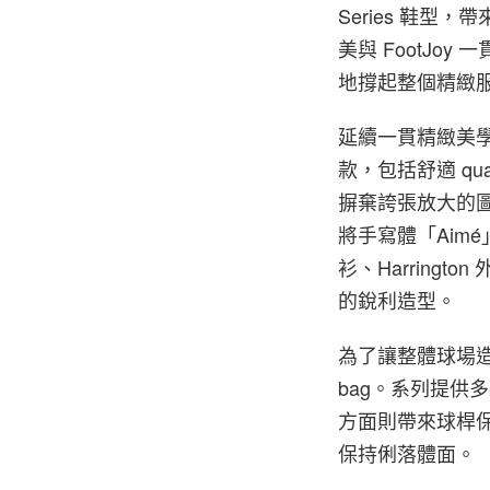
Series 鞋
美與 FootJ
地撐起整個精緻
延續一貫精緻美
款，包括舒適 qua
摒棄誇張放大的
將手寫體「Aim
衫、Harrin
的銳利造型。
為了讓整體球場造
bag。系列提供
方面則帶來球桿
保持俐落體面。