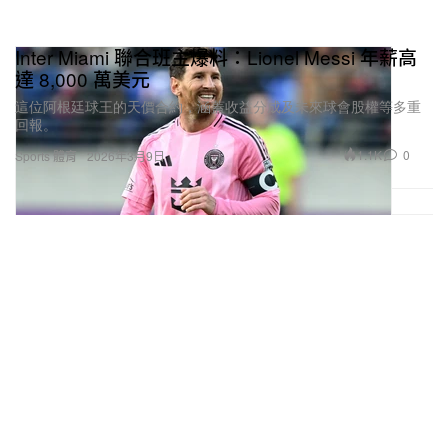
Inter Miami 聯合班主爆料：Lionel Messi 年薪高
達 8,000 萬美元
這位阿根廷球王的天價合約，涵蓋收益分成及未來球會股權等多重
回報。
1.1K
0
Sports 體育
2026年3月9日