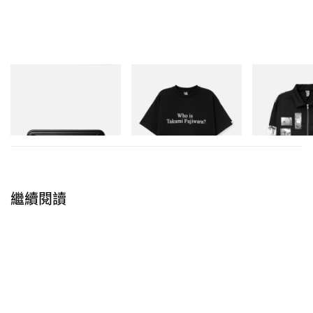
Mastermind World
INITIAL
INITIAL
Mastermind World X Toyo
Billionaire Boys Club X Initial
Billionaire Boys 
Steel T-192 Black Steel
D Cotton T-Shirt 3
D Cotton Jacket
Stone Island
Toolbox
立即購入
立即購入
立即購入
入場觀眾很快就留意到，迄今 Dave 在台上穿著的每
一件單品，都掛上了一枚紅色「Specially Made For
Dave, The Boy Who Played The Harp」專屬吊牌。
繼續閱讀