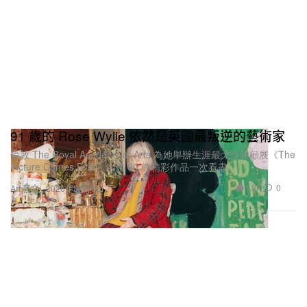
d
Stone Island
名為
《Stone Island Selected Works: Archival
Pieces From The Collection Of Dave ‘016 –
91 歲的 Rose Wylie 依然是英國最叛逆的藝術家
‘026》
，這套全新客製模組衣櫥陳列於透明有機玻璃
倫敦 The Royal Academy of Arts 為她舉辦生涯最大型回顧展《The
裝置之中，旁邊則羅列 Dave 過去 10 年不斷累積的
Picture Comes First》，逾 90 件精彩作品一次看盡。
豐富 Stone Island 檔案單品。
1.3K
0
Art 藝文
2026年3月10日
官方新聞稿確認，該展將於 2026 年 4 月 29 日移師
New York City，登場地點為品牌位於 SoHo 的 Stone
Island 旗艦店，更多詳情有待公布。