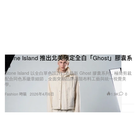
線貫徹高反光塗層主題，透過浸泡於含數以千計玻璃
微球的樹脂浴，再以「direct to film」技術在反光表
面疊加具質感的迷彩圖案。
Stone Island 推出北美限定全白「Ghost」膠囊系
列
Stone Island 以全白單色設計打造最新 Ghost 膠囊系列，極簡剪裁
配合同色系徽章細節，全面突顯品牌高階布料工藝與統一視覺美
學。
1.9K
0
Fashion 時裝
2026年4月6日
Stone Island
Dave 的反光帽衫亦重新設計後推出市售版本，搭配
同色系灰色長褲、網布多口袋背心與迷彩 T 恤。所有