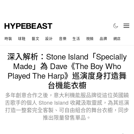
時裝
球鞋
藝文
設計
音樂
生活
視頻
品牌
網店
深入解析：Stone Island「Specially
Made」為 Dave《The Boy Who
Played The Harp》巡演度身打造舞
台機能衣櫥
多年創意合作之後，意大利機能服品牌從這位英國饒
舌歌手的個人 Stone Island 收藏汲取靈感，為其巡演
打造一整套完全客製、可自由組合的舞台衣櫥，同步
推出限量發售單品。