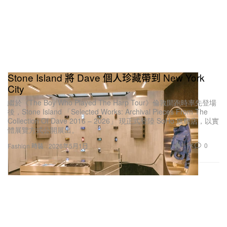
Stone Island
整體合作成果完整呈現出 Dave 與 Stone 兩者的真實
Stone Island 將 Dave 個人珍藏帶到 New York
City
氣質，系列服裝以一系列虹彩與圖紋單品為主軸：雙
層金屬網眼連身裝配備高科技拉鍊系統，而尼龍連帽
繼於《The Boy Who Played The Harp Tour》倫敦開跑時率先登場
後，Stone Island 「Selected Works: Archival Pieces From The
運動套裝則換上 Stone Island 全新版本的格紋迷彩印
Collection Of Dave 2016 – 2026」 現正式登陸 SoHo 旗艦店，以實
體展覽方式公開展出。
花，並搭配同色系反光貼條。
1.1K
0
Fashion 時裝
2026年5月1日
帽衫亦延續反光迷彩的設計語彙，以相同配色登場，
並搭載可拆卸網布背心與可轉換剪裁的帆布長褲。這
種反光鍍層迷彩圖案絕非易事，而是透過高度創新的
印花轉印技術，覆蓋於玻璃微球塗層之上，令布料、
印花與反光薄膜交織出獨一無二的色彩與明暗層次。