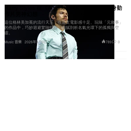
Harry Styles 在〈American Girls〉MV 裡化身動
作片男神幻想
這位格林美加冕的流行天王，在這支電影感十足、玩味「元敘事」
的作品中，巧妙迴避驚險特技，細膩剖析名氣光環下的孤獨與空
虛。
789
0
Music 音樂
2026年3月9日