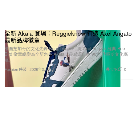
全新 Akaia 登場：Reggieknow 打造 Axel Arigato
最新品牌徽章
來自芝加哥的文化先鋒 Reggieknow，將 Axel Arigato 經典 Bee-
Bird 徽章蛻變為全新角色 Akaia，靈感源自他 90 年代嘻哈文化底
蘊。
1.7K
0
Fashion 時裝
2026年3月9日