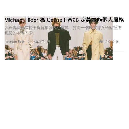
Michael Rider 為 Celine FW26 定義本能個人風格
以直覺與自信精準拆解複雜內心世界，打造一個既實穿又帶點叛逆
氣息的本能衣櫥。
1.2K
0
Fashion 時裝
2026年3月9日