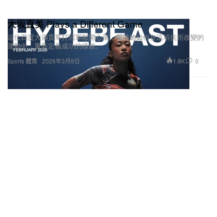
大坂直美 Plays a Different Game
這位四度大滿貫單打冠軍敞開心扉，暢談她如何在這項抗拒改變的
運動中，重新定義成功的樣貌。
1.8K
0
Sports 體育
2026年3月9日