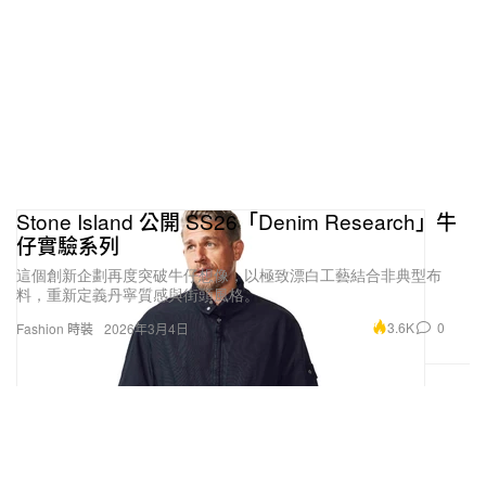
單品皆飾以同樣的「Specially Made For Dave, The
Boy Who Played The Harp」品牌吊牌，並搭配
Stone Island 經典白色 Compass 章。
延續雙方創作中對社群的重視，Dave 攜手 Stone
Island 檔案策展人 Archie Maher 呈現此次系列，現
正於 Dover Street Market 一項大型展覽中展出，同
Stone Island 公開 SS26「Denim Research」牛
場亦聚焦展示這位音樂人規模龐大的 Stone Island 私
仔實驗系列
人收藏。
這個創新企劃再度突破牛仔想像，以極致漂白工藝結合非典型布
料，重新定義丹寧質感與街頭風格。
3.6K
0
Fashion 時裝
2026年3月4日
1 of 2