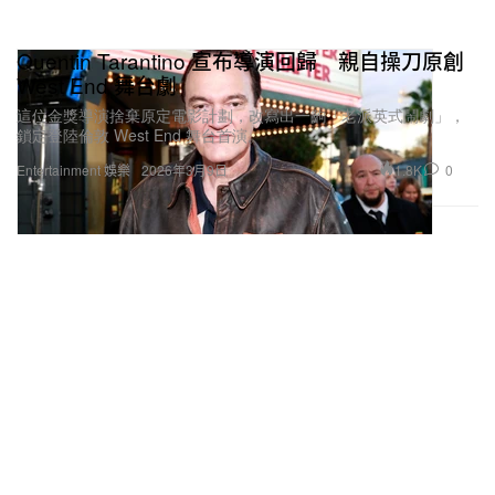
Quentin Tarantino 宣布導演回歸 親自操刀原創
West End 舞台劇
這位金獎導演捨棄原定電影計劃，改寫出一齣「老派英式鬧劇」，
鎖定登陸倫敦 West End 舞台首演。
1.8K
0
Entertainment 娛樂
2026年3月9日