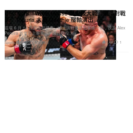
UFC 公布「White House 歷史級大戰」豪華對戰
卡：Topuria 大戰 Gaethje 壓軸演出
這場 6 月 14 日的空前盛事，將上演輕量級冠軍統一戰，以及 Alex
Pereira 首度升上重量級的矚目戰役。
1.4K
1
Sports 體育
2026年3月9日