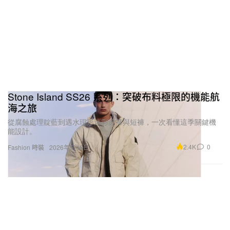
1 of 3
Stone Island SS26 系列：突破布料極限的機能航
海之旅
從腐蝕處理靛藍到遇水現形迷彩泳褲與短褲，一次看懂這季關鍵機
能設計。
d
Stone Island
2.4K
0
Fashion 時裝
2026年5月8日
系列還不止於此。對這位音樂人與 Stone Island 而
言，社群始終是核心，因此雙方特別推出一組精心挑
選的單品，正式對外發售。
限量公開系列直接取材自 Dave 的客製巡演衣櫥，全