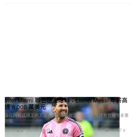
Inter Miami 聯合班主爆料：Lionel Messi 年薪高
達 8,000 萬美元
這位阿根廷球王的天價合約，涵蓋收益分成及未來球會股權等多重
回報。
1.1K
0
Sports 體育
2026年3月9日