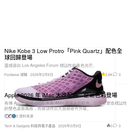
Nike Kobe 3 Low Protro「Pink Quartz」配色全
球回歸登場
靈感源自 Los Angeles Forum 標誌性的夜色光芒。
2.6K
0
Footwear 球鞋
2026年3月9日
Apple 2026 年 iMac 大改配色 全新色彩登場
有傳 Apple 將於 2026 年為 iMac 帶來全新配色，以重新塑造標誌性
的雙色桌面風格，而毋須作出大規模硬件升級。
5 資料來源
0
0
Tech & Gadgets 科技與電子產品
2026年3月9日