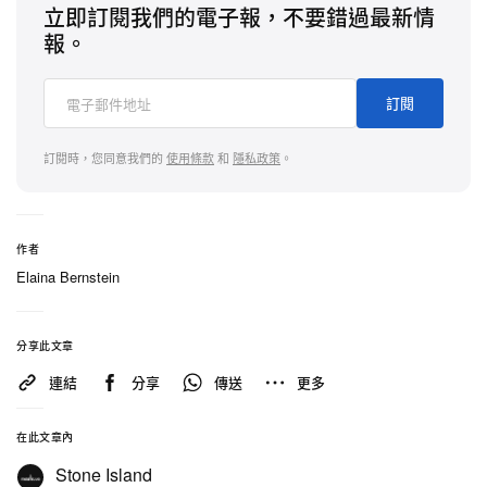
立即訂閱我們的電子報，不要錯過最新情
報。
d
Stone Island
訂閱
不言而喻，雙方早就該進一步打磨彼此的創作默契
——而此刻正好趁著 Dave 啟動他的
《The Boy Who
訂閱時，您同意我們的
使用條款
和
隱私政策
。
Played The Harp》
世界巡迴演出。
作者
1 of 4
Elaina Bernstein
分享此文章
連結
分享
傳送
更多
在此文章內
Stone Island