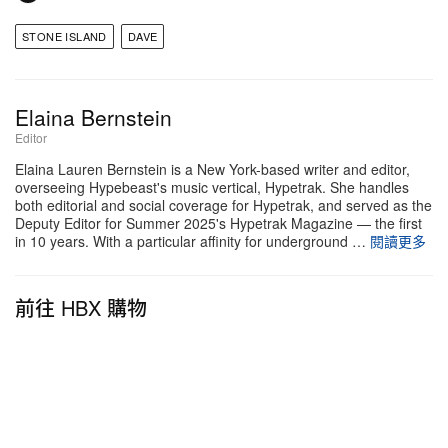
d
Stone Island
STONE ISLAND
DAVE
Stone Island 史上首次與音樂人合作打造專屬舞台造
型，聯手 Dave 以他龐大的個人 Stone Island 收藏為
Elaina Bernstein
基礎，構建一整套可模組化搭配、以舞台演出需求為
Editor
核心的衣櫥。
Elaina Lauren Bernstein is a New York-based writer and editor,
overseeing Hypebeast's music vertical, Hypetrak. She handles
Dave 深度參與整個創作流程，與 Stone Island 設計
both editorial and social coverage for Hypetrak, and served as the
Deputy Editor for Summer 2025's Hypetrak Magazine — the first
團隊緊密合作，推出一套既契合他台上表演節奏，又
in 10 years. With a particular affinity for underground …
閱讀更多
充分展現他對精心設計外套與機能服偏好的完整膠囊
系列。
前往 HBX 購物