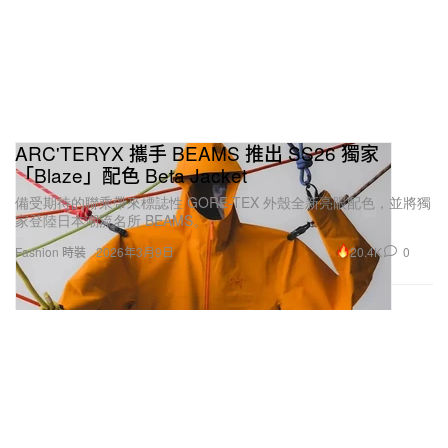
ARC'TERYX 攜手 BEAMS 推出 SS26 獨家
「Blaze」配色 Beta Jacket
備受期待的聯乘帶來標誌性 GORE-TEX 外殼全新亮眼配色，並將獨
家登陸日本潮流名所 BEAMS。
20.4K
0
Fashion 時裝
2026年3月9日