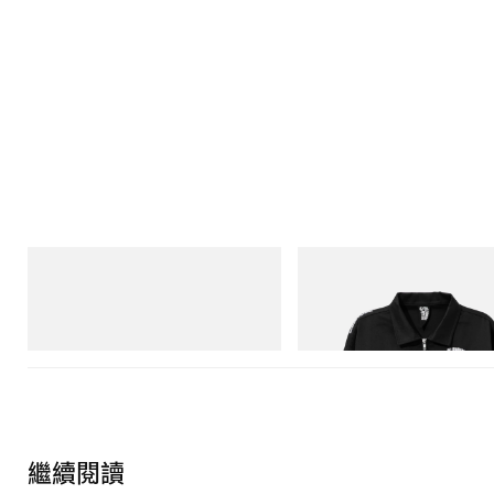
Puma
INITIAL
H-Street Once-A-Year
Billionaire Boys Club X Initial D 
Jacket
立即購入
立即購入
繼續閱讀