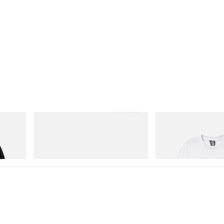
Mastermind World
INITIAL
Cotton
Mastermind World X Toyo Steel T-192
Billionaire Boys Club X In
Black Steel Toolbox
Shirt 2
立即購入
立即購入