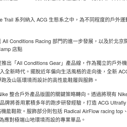
ke Trail 系列納入 ACG 生態系之中，為不同程度的戶外
ll Conditions Racing 部門的進一步發展，以及於北
 Camp 店點
出「All Conditions Gear」產品線，作為獨立的戶
宣告步入全新時代。擺脫近年偏向生活風格的走向後，全新 AC
野跑及山區環境而設計的高性能鞋履與服飾。
ike 整合戶外產品版圖的關鍵策略轉向。透過將現有 Nike Tr
，品牌將善用累積多年的跑步研發經驗，打造 ACG Ultrafly
能鞋款。服飾部分則包括 Radical AirFlow racing top、L
et 等專為應對極端山地環境而設的專業單品。