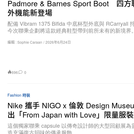
Padmore & Barnes Sport Boot 
外機能新登場
配備 Vibram 1375 Bifida 中底杯型外底與 RCarryal
今次聯乘企劃將這款經典鞋型帶到前所未有的新境界
編輯 :
Sophie Caraan
/
2026年6月24日
696
0
Fashion 時裝
Nike 攜手 NIGO x 倫敦 Design Muse
出「From Japan with Love」限量
這個獨家聯乘 capsule 以傳奇設計師的大型回顧展
造充滿復古韻味的傳承服飾。