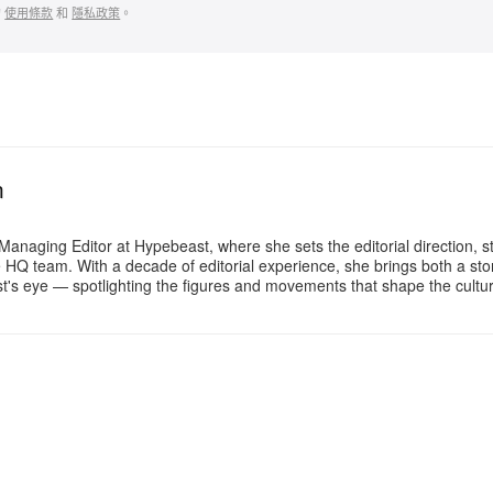
的
使用條款
和
隱私政策
。
n
Managing Editor at Hypebeast, where she sets the editorial direction, 
e HQ team. With a decade of editorial experience, she brings both a stor
gist's eye — spotlighting the figures and movements that shape the cult