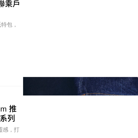
四方聯乘戶
l 托特包，
。
um 推
服裝系列
為靈感，打