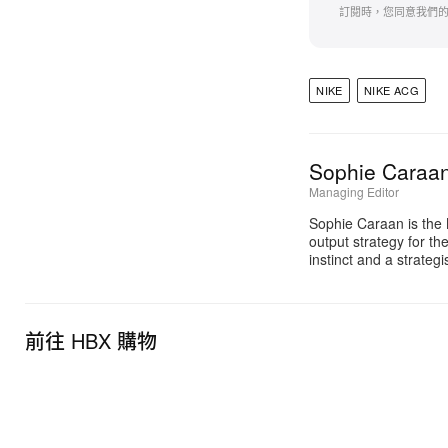
訂閱時，您同意我們
NIKE
NIKE ACG
Sophie Caraa
Managing Editor
Sophie Caraan is the 
output strategy for th
instinct and a strate
前往 HBX 購物