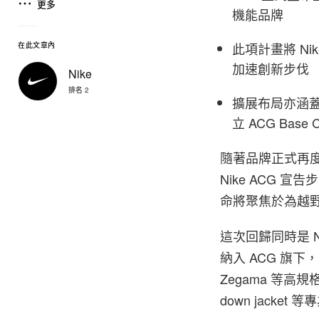
更多
機能品牌
此項計畫將 Ni
在此文章內
加速創新步伐
Nike
排名 2
擴展布局亦涵蓋 A
立 ACG Base
隨著品牌正式再度推
Nike ACG 
命將聚焦於為越
這次回歸同時是 N
納入 ACG 旗下
Zegama 等高規格機
down jack