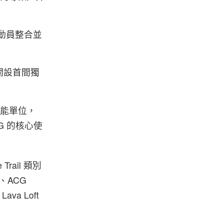
運動員整合並
京開設首間獨
外機能單位，
G 的核心使
ail 類別
、ACG
ava Loft