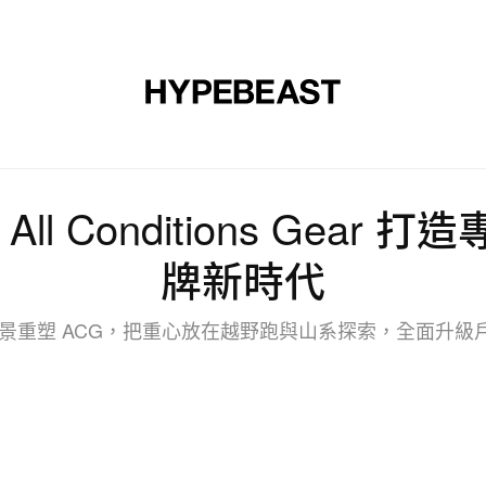
裝
球鞋
藝文
設計
音樂
生活
視頻
品牌
All Conditions Gea
牌新時代
新願景重塑 ACG，把重心放在越野跑與山系探索，全面升