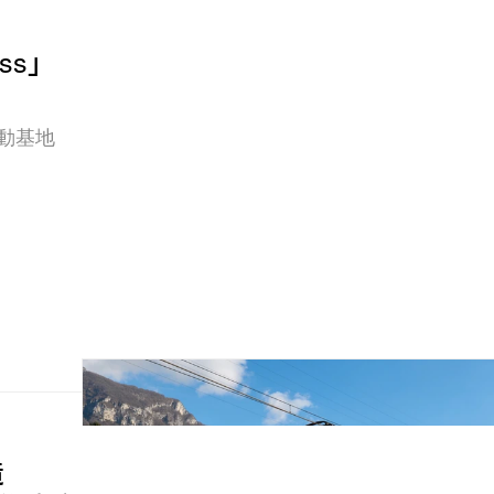
ess」
移動基地
造