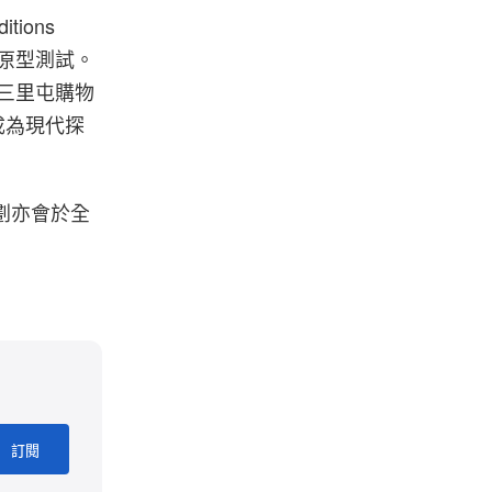
ions
行原型測試。
三里屯購物
造成為現代探
企劃亦會於全
訂閱