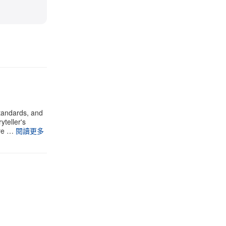
standards, and
yteller's
ure …
閱讀更多