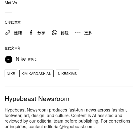
Mai Vo
分享此文章
連結
分享
傳送
更多
在此文章內
Nike
排名 2
NIKE
KIM KARDASHIAN
NIKESKIMS
Hypebeast Newsroom
Hypebeast Newsroom produces fast-turn news across fashion,
footwear, art, design, and culture. Content is AI-assisted and
reviewed by our editorial team before publishing. For corrections
or inquiries, contact editorial@hypebeast.com.