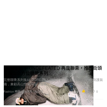
Burton 攜手 UNDEFEATED 再度聯乘，推出街頭
× 高山全方位機能系列
完整聯乘系列集結 GORE-TEX 機能外套、迷彩滑雪板與進階防護裝
備，兼顧高山性能與街頭型格。
2.2K
0
Fashion 時裝
2026年1月27日