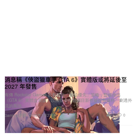
消息稱《俠盜獵車手 GTA 6》實體版或將延後至
2027 年發售
有傳 Rockstar Games 計劃改走「數位優先」策略，暫緩推出
《GTA 6》實體盒裝版，以減低今年最矚目新作被提前爆料、劇透外
流的風險。
852
0
Gaming 遊戲
2026年1月27日