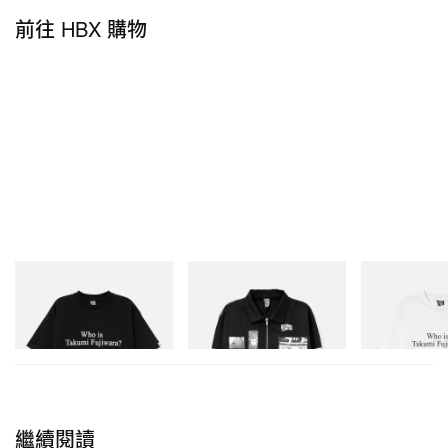
前往 HBX 購物
INITIAL
INITIAL
INITIAL
Billionaire Boys Club X Initial
Billionaire Boys Club X Initial
Billionaire Boys 
D Cotton T-Shirt 3
D Cotton Jacket
D Cotton T-Shirt
立即購入
立即購入
立即購入
繼續閱讀