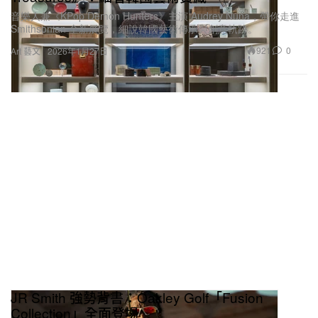
音樂人兼《KPop Demon Hunters》主演 Audrey Nuna，帶你走進
Smithsonian 全新展覽，細說韓國藝術傳承與創意軌跡。
921
0
Art 藝文
2026年1月27日
JR Smith 強勢背書：Oakley Golf「Fusion
Collection」全面登場