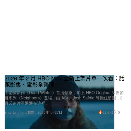
2026 年 2 月 HBO Max 全新上架片單一次看：話
題影集、電影全整理
由驚悚新作《Dead Winter》首播領軍，加上 HBO Original 深夜節
目系列《Neighbors》登場，由 A24、Josh Safdie 等擔任監製，2
月必追片單通通在這裡。
62.6K
0
Entertainment 娛樂
2026年1月27日