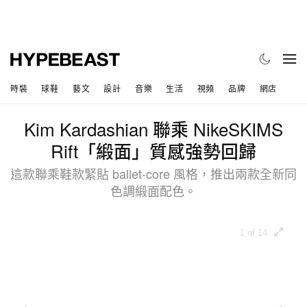
時裝
球鞋
藝文
設計
音樂
生活
視頻
品牌
網店
Kim Kardashian 聯乘 NikeSKIMS
Rift「緞面」質感強勢回歸
這款聯乘鞋款緊貼 ballet-core 風格，推出兩款全新同
色調緞面配色。
1 of 14