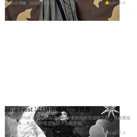
3.4K
0
Fashion 時裝
2026年1月27日
Jana Frost：以拼貼構築沉浸世界
對 Jana Frost 而言，拼貼遊走於作者創作與現成物之間，透過重組
既有圖像，為當代視覺文化賦予全新意義。
1.4K
0
Art 藝文
2026年1月27日