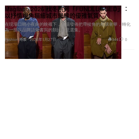
Magliano 2026 秋冬系列「FUNDLUGGED」：
以抒情視角描繪城市邊緣的優雅氣質
在現場口哨小夜曲的映襯下，這場發佈把帶稜角的粗獷奢華，轉化
為一部以品牌語彙書寫的類比詩意選集。
944
0
Fashion 時裝
2026年1月27日