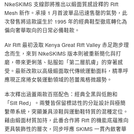
NikeSKIMS 支線即將推出以緞面質感詮釋的 Rift
Mesh 新作。承接 1 月首波單品迅速售罄的氣勢，此
次發售將這款誕生於 1995 年的經典鞋型徹底轉化為
偏向奢華取向的日常必備鞋款。
Air Rift 最初汲取 Kenya Great Rift Valley 赤足跑步理
念而生，來到 NikeSKIMS 版本則被重新簡化與打
磨，帶來更俐落、貼服如「第二層肌膚」的穿著感
受。最新改款以高級緞面取代傳統運動面料，精準呼
應現正席捲女裝運動領域的芭蕾風格微趨勢。
本次釋出涵蓋兩款百搭配色：經典全黑與低飽和
「Silt Red」。兩雙皆保留標誌性的分趾設計與極簡
繫帶系統，突顯兼具涼鞋與運動鞋特質的混種定位。
藉由緞面材質加持，此番合作將 Rift 的機能底蘊推向
更具裝飾性的層次，同步呼應 SKIMS 一貫內斂奢華