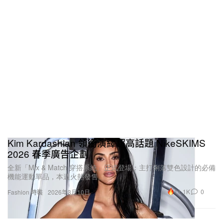
Kim Kardashian 領銜演繹超高話題 NikeSKIMS
2026 春季廣告企劃
全新「Mix & Match 穿搭系統」正式登場：主打俐落雙色設計的必備
機能運動單品，本週火熱發售。
11.1K
0
Fashion 時裝
2026年3月10日