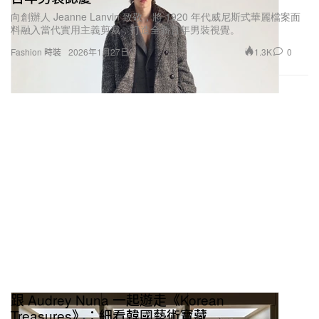
向創辦人 Jeanne Lanvin 致敬，將 1920 年代威尼斯式華麗檔案面
料融入當代實用主義剪裁，打造全新百年男裝視覺。
1.3K
0
Fashion 時裝
2026年1月27日
跟 Audrey Nuna 一起遊走《Korean
Treasures》：細看韓國藝術寶藏