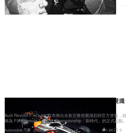
Audi Revolut F1 Team 正式曝光首季完整視覺識
別，宣告踏入 FIA F1 世界冠軍賽「新紀元」
Audi Revolut F1 Team 宣布推出全新完整視覺識別與官方塗裝，自
稱為 FIA Formula 1 World Championship「新時代」的正式起點。
1.8K
0
Automotive 汽車
2026年1月27日