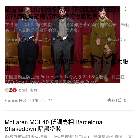
Magliano 2026 秋冬系列「FUNDLUGGED」：
以抒情視角描繪城市邊緣的優雅氣質
在現場口哨小夜曲的映襯下，這場發佈把帶稜角的粗獷奢華，轉化
為一部以品牌語彙書寫的類比詩意選集。
944
0
Fashion 時裝
2026年1月27日
Anta Sports 砸 €15 億現金，躍升 Puma 最大股
東
中國運動品牌巨頭 Anta Sports 斥資入股 29.06% 股權，押注在
CEO Arthur Hoeld 帶領下尋求重啟成長的 Puma。
10 資料來源
831
0
Fashion 時裝
2026年1月27日
McLaren MCL40 低調亮相 Barcelona
Shakedown 暗黑塗裝
衛冕冠軍車隊率先揭幕一次性黑配銀 MCL40，新戰駒搶先曝光，完