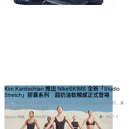
Kim Kardashian 推出 NikeSKIMS 全新「Studio
Stretch」膠囊系列 超奶油軟觸感正式登場
結合 Nike Dri-FIT 科技與 SKIMS 創辦人對合身剪裁的極致講究，兼
顧高強度訓練與日常穿搭。
1.3K
0
Fashion 時裝
2026年5月7日